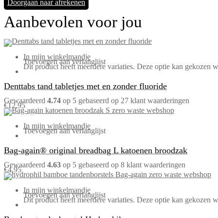
Doorgaan naar afrekenen
Aanbevolen voor jou
In mijn winkelmandje
Toevoegen aan verlanglijst
Dit product heeft meerdere variaties. Deze optie kan gekozen 
Denttabs tand tabletjes met en zonder fluoride
Gewaardeerd
4.74
op 5 gebaseerd op
27
klant waarderingen
€
12,95
In mijn winkelmandje
Toevoegen aan verlanglijst
Bag-again® original breadbag L katoenen broodzak
Gewaardeerd
4.63
op 5 gebaseerd op
8
klant waarderingen
€
4,95
In mijn winkelmandje
Toevoegen aan verlanglijst
Dit product heeft meerdere variaties. Deze optie kan gekozen 