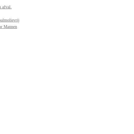
 afval.
palmolievrij
oor Mannen