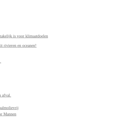
akelijk is voor klimaatdoelen
it rivieren en oceanen!
.
 afval.
palmolievrij
oor Mannen