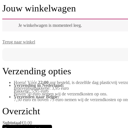
Jouw winkelwagen
Je winkelwagen is momenteel leeg.
Terug naar winkel
Verzending opties
Hoera! Vóór
22:00
uur besteld, is dezelfde dag plasticvrij ver
Verzending in Nederland:
Brievenbuspakketje: 3,95 euro
Pakketje: 5,95 euro
Boven 50 euro nemen wij de verzendkosten op ons.
Verzenden naar Belgie:
7,50 euro en boven 75 euro nemen wij de verzendkosten op on
Overzicht
Subtotaal
€
0,00
Totaal
€
0,00