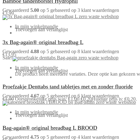
Bamboe tandenborstel Hydrophil
Gewaardeerd
5.00
op 5 gebaseerd op
3
klant waarderingen
€
3,99
In mijn winkelmandje
Toevoegen aan verlanglijst
3x Bag-again® original breadbag L
Gewaardeerd
4.88
op 5 gebaseerd op
8
klant waarderingen
€
13,95
Sale!
In mijn winkelmandje
Toevoegen aan verlanglijst
Dit product heeft meerdere variaties. Deze optie kan gekozen 
Proefzakje Denttabs tand tabletjes met en zonder fluoride
Gewaardeerd
4.67
op 5 gebaseerd op
6
klant waarderingen
€
1,00
Oorspronkelijke prijs was: €1,00.
€
0,20
Huidige prijs is: €0,20.
In mijn winkelmandje
Toevoegen aan verlanglijst
Bag-again® original breadbag L BROOD
Gewaardeerd
4.75
op 5 gebaseerd op
4
klant waarderingen