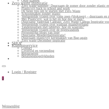
Onze klanten
Zero waste inspiratie
Zero waste summer! Duurzaam de zomer door zonder plastic en
Plasticvrij back to school and work
De beste tips om te starten met Zero Waste
Schoonmaken zonder plastic
Veelgestelde vragen over vaste zeep (blokzeep) – duurzaam en 
Mei Plasticvrij: wat is het en hoe doe je mee?
Duurzame Vaderdag Cadeaus: Zero Waste Cadeau Inspiratie v
Veelgestelde vragen over wasbaar maandverband
Tandenpoetsen met tabletjes, hoe en waarom?
Veelgestelde vragen over de bijenwasdoek
Persoonlijke blogs van Inge
Duurzame Moederdaginspiratie!
Duurzaam plasticvrij kerstpakket van Bag-again
Zero waste December-inspiratie
SHOP
Klantenservice
Contact
Levertijd en verzending
Retourneren
Betalingsmogelijkheden
Login / Register
0
Wensenlijst