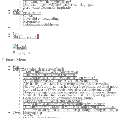
Duurzame Moederdaginspiratie!
Duurzaam plasticvrij kerstpakket van Bag-again
Zero waste December-inspiratie
SHOP
Klantenservice
Contact
Levertijd en verzending
Retourneren
Betalingsmogelijkheden
Login
Shopping cart
0
Bag-again
Primary Menu
Home
Duurzaamheidsnieuwsflash
1 t/m 7 juni 2026 Week zonder afval
Repaircafés: cursus leren repareren?
VN verdrag over plastic geklapt, hoe nu verder?
De jaarlijkse Week Zonder Afval: 19-25 mei 2025
Afschaffen plastictaks is stap terug tegen plasticvervuiling
Nieuwe LCA toont aan dat hoogwaardige plasticrecycling noodz
EU-raad keurt PPWR regels voor afvalvermindering goed!
Droppie statiegeldmachine accepteert zak vol blikjes en flesjes
Sinds 2019 viste The Ocean Clean-up al 10 miljoen kg plastic u
Geen plastic meer om komkommers bij Jumbo
Plastic export uit Nederland aan banden
Europa bereikt akkoord over verpakkingsafval reductie
De duurzame verpakkingen van de toekomst zijn herbruikbaar
Europese maatregelen om plastic verpakkingen terug te dringen
Over Bag-again
Wie ben ik?