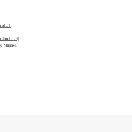
 afval.
palmolievrij
oor Mannen