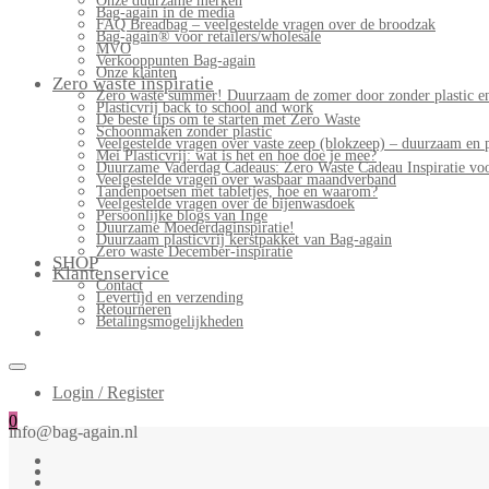
Onze duurzame merken
Bag-again in de media
FAQ Breadbag – veelgestelde vragen over de broodzak
Bag-again® voor retailers/wholesale
MVO
Verkooppunten Bag-again
Onze klanten
Zero waste inspiratie
Zero waste summer! Duurzaam de zomer door zonder plastic en
Plasticvrij back to school and work
De beste tips om te starten met Zero Waste
Schoonmaken zonder plastic
Veelgestelde vragen over vaste zeep (blokzeep) – duurzaam en 
Mei Plasticvrij: wat is het en hoe doe je mee?
Duurzame Vaderdag Cadeaus: Zero Waste Cadeau Inspiratie v
Veelgestelde vragen over wasbaar maandverband
Tandenpoetsen met tabletjes, hoe en waarom?
Veelgestelde vragen over de bijenwasdoek
Persoonlijke blogs van Inge
Duurzame Moederdaginspiratie!
Duurzaam plasticvrij kerstpakket van Bag-again
Zero waste December-inspiratie
SHOP
Klantenservice
Contact
Levertijd en verzending
Retourneren
Betalingsmogelijkheden
Login / Register
0
info@bag-again.nl