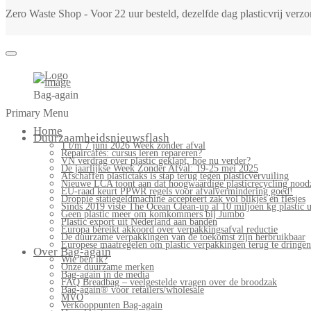
Zero Waste Shop - Voor 22 uur besteld, dezelfde dag plasticvrij ver
Bag-again
Primary Menu
Home
Duurzaamheidsnieuwsflash
1 t/m 7 juni 2026 Week zonder afval
Repaircafés: cursus leren repareren?
VN verdrag over plastic geklapt, hoe nu verder?
De jaarlijkse Week Zonder Afval: 19-25 mei 2025
Afschaffen plastictaks is stap terug tegen plasticvervuiling
Nieuwe LCA toont aan dat hoogwaardige plasticrecycling noodz
EU-raad keurt PPWR regels voor afvalvermindering goed!
Droppie statiegeldmachine accepteert zak vol blikjes en flesjes
Sinds 2019 viste The Ocean Clean-up al 10 miljoen kg plastic u
Geen plastic meer om komkommers bij Jumbo
Plastic export uit Nederland aan banden
Europa bereikt akkoord over verpakkingsafval reductie
De duurzame verpakkingen van de toekomst zijn herbruikbaar
Europese maatregelen om plastic verpakkingen terug te dringen
Over Bag-again
Wie ben ik?
Onze duurzame merken
Bag-again in de media
FAQ Breadbag – veelgestelde vragen over de broodzak
Bag-again® voor retailers/wholesale
MVO
Verkooppunten Bag-again