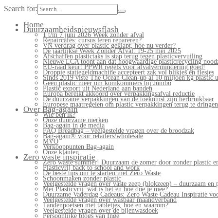
Search for:
Home
Duurzaamheidsnieuwsflash
1 t/m 7 juni 2026 Week zonder afval
Repaircafés: cursus leren repareren?
VN verdrag over plastic geklapt, hoe nu verder?
De jaarlijkse Week Zonder Afval: 19-25 mei 2025
Afschaffen plastictaks is stap terug tegen plasticvervuiling
Nieuwe LCA toont aan dat hoogwaardige plasticrecycling noodz
EU-raad keurt PPWR regels voor afvalvermindering goed!
Droppie statiegeldmachine accepteert zak vol blikjes en flesjes
Sinds 2019 viste The Ocean Clean-up al 10 miljoen kg plastic u
Geen plastic meer om komkommers bij Jumbo
Plastic export uit Nederland aan banden
Europa bereikt akkoord over verpakkingsafval reductie
De duurzame verpakkingen van de toekomst zijn herbruikbaar
Europese maatregelen om plastic verpakkingen terug te dringen
Over Bag-again
Wie ben ik?
Onze duurzame merken
Bag-again in de media
FAQ Breadbag – veelgestelde vragen over de broodzak
Bag-again® voor retailers/wholesale
MVO
Verkooppunten Bag-again
Onze klanten
Zero waste inspiratie
Zero waste summer! Duurzaam de zomer door zonder plastic en
Plasticvrij back to school and work
De beste tips om te starten met Zero Waste
Schoonmaken zonder plastic
Veelgestelde vragen over vaste zeep (blokzeep) – duurzaam en 
Mei Plasticvrij: wat is het en hoe doe je mee?
Duurzame Vaderdag Cadeaus: Zero Waste Cadeau Inspiratie v
Veelgestelde vragen over wasbaar maandverband
Tandenpoetsen met tabletjes, hoe en waarom?
Veelgestelde vragen over de bijenwasdoek
Persoonlijke blogs van Inge