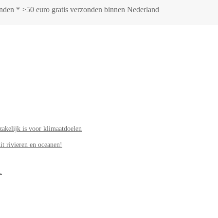
zonden * >50 euro gratis verzonden binnen Nederland
akelijk is voor klimaatdoelen
it rivieren en oceanen!
.