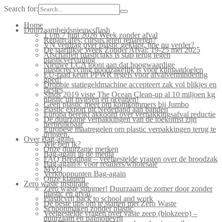
Search for:
Home
Duurzaamheidsnieuwsflash
1 t/m 7 juni 2026 Week zonder afval
Repaircafés: cursus leren repareren?
VN verdrag over plastic geklapt, hoe nu verder?
De jaarlijkse Week Zonder Afval: 19-25 mei 2025
Afschaffen plastictaks is stap terug tegen
plasticvervuiling
Nieuwe LCA toont aan dat hoogwaardige
plasticrecycling noodzakelijk is voor klimaatdoelen
EU-raad keurt PPWR regels voor afvalvermindering
goed!
Droppie statiegeldmachine accepteert zak vol blikjes en
flesjes
Sinds 2019 viste The Ocean Clean-up al 10 miljoen kg
plastic uit rivieren en oceanen!
Geen plastic meer om komkommers bij Jumbo
Plastic export uit Nederland aan banden
Europa bereikt akkoord over verpakkingsafval reductie
De duurzame verpakkingen van de toekomst zijn
herbruikbaar
Europese maatregelen om plastic verpakkingen terug te
dringen.
Over Bag-again
Wie ben ik?
Onze duurzame merken
Bag-again in de media
FAQ Breadbag – veelgestelde vragen over de broodzak
Bag-again® voor retailers/wholesale
MVO
Verkooppunten Bag-again
Onze klanten
Zero waste inspiratie
Zero waste summer! Duurzaam de zomer door zonder
plastic en afval.
Plasticvrij back to school and work
De beste tips om te starten met Zero Waste
Schoonmaken zonder plastic
Veelgestelde vragen over vaste zeep (blokzeep) –
duurzaam en palmolievrij