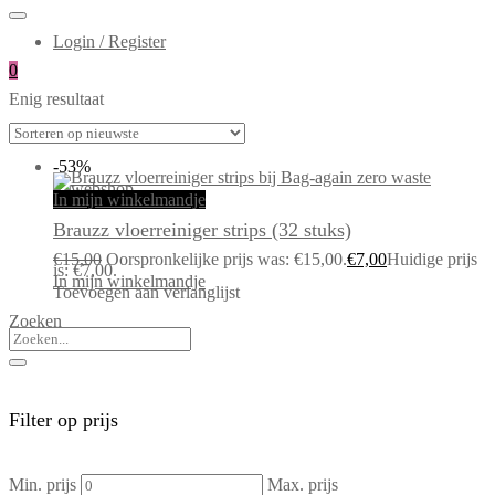
Login / Register
0
Enig resultaat
-53%
In mijn winkelmandje
Brauzz vloerreiniger strips (32 stuks)
€
15,00
Oorspronkelijke prijs was: €15,00.
€
7,00
Huidige prijs
is: €7,00.
In mijn winkelmandje
Toevoegen aan verlanglijst
Zoeken
Filter op prijs
Min. prijs
Max. prijs