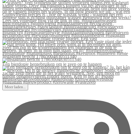
Helleborus: een prachtige vroege bloeier. Een vast
Instagram bericht 17865004830511340
Een bierdopje hergebruiken om je zeep op te hangen
Meer laden...