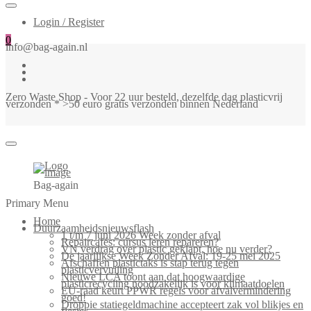
Login / Register
0
info@bag-again.nl
Zero Waste Shop - Voor 22 uur besteld, dezelfde dag plasticvrij
verzonden * >50 euro gratis verzonden binnen Nederland
Bag-again
Primary Menu
Home
Duurzaamheidsnieuwsflash
1 t/m 7 juni 2026 Week zonder afval
Repaircafés: cursus leren repareren?
VN verdrag over plastic geklapt, hoe nu verder?
De jaarlijkse Week Zonder Afval: 19-25 mei 2025
Afschaffen plastictaks is stap terug tegen
plasticvervuiling
Nieuwe LCA toont aan dat hoogwaardige
plasticrecycling noodzakelijk is voor klimaatdoelen
EU-raad keurt PPWR regels voor afvalvermindering
goed!
Droppie statiegeldmachine accepteert zak vol blikjes en