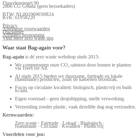
Fluwelensingel 90
2806 CG Gouda (geen bezoekadres)
BTW: NL001969030B24
KvK: 61958220
Privacy
Algemene voorwaarden
Disclaimer
Affiliates programma
Vind meer zero waste tips
Waar staat Bag-again voor?
Bag‑again
is dé zero waste webshop sinds 2015:
We compenseren onze CO₂-uitstoot door bomen te planten
via Trees for All.
Al sinds 2015 bieden we duurzame, fairtrade en lokale
(handmade) producten, zoals de katoenen broodzak.
Focus op circulaire kwaliteit: biologisch, plasticvrij en built-
to-last.
Eigen voorraad – geen dropshipping, snelle verwerking.
Verzending zonder plastic, vaak dezelfde dag nog verzonden.
Kernwaarden:
Zero waste · Fairtrade · Lokaal · Biologisch ·
Handmade · Circulair · Kwaliteit · Plasticvrij
Voordelen voor jou: