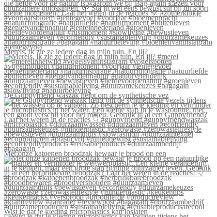
Merels, ik zie ze iedere dag in mijn tuin. En jij?
De Guppyfriend waszak helpt om de synthetische vez
Met onze katoenen broodzak bewaar je brood op een
Wist je dat je kleding microplastics kan loslaten