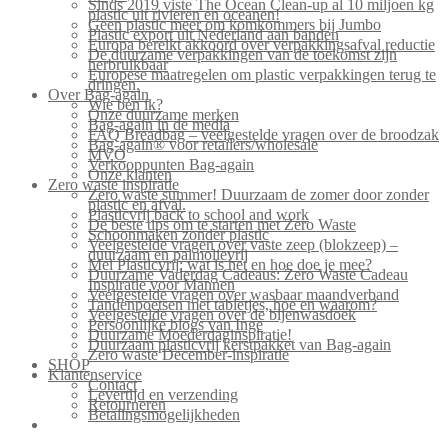
Sinds 2019 viste The Ocean Clean-up al 10 miljoen kg
plastic uit rivieren en oceanen!
Geen plastic meer om komkommers bij Jumbo
Plastic export uit Nederland aan banden
Europa bereikt akkoord over verpakkingsafval reductie
De duurzame verpakkingen van de toekomst zijn
herbruikbaar
Europese maatregelen om plastic verpakkingen terug te
dringen.
Over Bag-again
Wie ben ik?
Onze duurzame merken
Bag-again in de media
FAQ Breadbag – veelgestelde vragen over de broodzak
Bag-again® voor retailers/wholesale
MVO
Verkooppunten Bag-again
Onze klanten
Zero waste inspiratie
Zero waste summer! Duurzaam de zomer door zonder
plastic en afval.
Plasticvrij back to school and work
De beste tips om te starten met Zero Waste
Schoonmaken zonder plastic
Veelgestelde vragen over vaste zeep (blokzeep) –
duurzaam en palmolievrij
Mei Plasticvrij: wat is het en hoe doe je mee?
Duurzame Vaderdag Cadeaus: Zero Waste Cadeau
Inspiratie voor Mannen
Veelgestelde vragen over wasbaar maandverband
Tandenpoetsen met tabletjes, hoe en waarom?
Veelgestelde vragen over de bijenwasdoek
Persoonlijke blogs van Inge
Duurzame Moederdaginspiratie!
Duurzaam plasticvrij kerstpakket van Bag-again
Zero waste December-inspiratie
SHOP
Klantenservice
Contact
Levertijd en verzending
Retourneren
Betalingsmogelijkheden