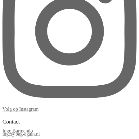
Volg op Instagram
Contact
Inge Barmentlo
inge@bag-again.nl