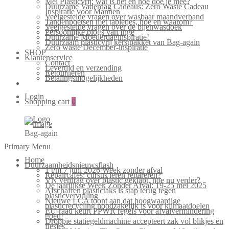
Mei Plasticvrij: wat is het en hoe doe je mee?
Duurzame Vaderdag Cadeaus: Zero Waste Cadeau
Inspiratie voor Mannen
Veelgestelde vragen over wasbaar maandverband
Tandenpoetsen met tabletjes, hoe en waarom?
Veelgestelde vragen over de bijenwasdoek
Persoonlijke blogs van Inge
Duurzame Moederdaginspiratie!
Duurzaam plasticvrij kerstpakket van Bag-again
Zero waste December-inspiratie
SHOP
Klantenservice
Contact
Levertijd en verzending
Retourneren
Betalingsmogelijkheden
Login
Shopping cart
0
Bag-again
Primary Menu
Home
Duurzaamheidsnieuwsflash
1 t/m 7 juni 2026 Week zonder afval
Repaircafés: cursus leren repareren?
VN verdrag over plastic geklapt, hoe nu verder?
De jaarlijkse Week Zonder Afval: 19-25 mei 2025
Afschaffen plastictaks is stap terug tegen
plasticvervuiling
Nieuwe LCA toont aan dat hoogwaardige
plasticrecycling noodzakelijk is voor klimaatdoelen
EU-raad keurt PPWR regels voor afvalvermindering
goed!
Droppie statiegeldmachine accepteert zak vol blikjes en
flesjes