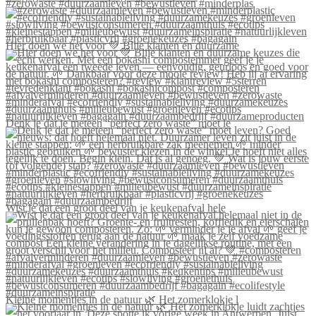
#zerowaste #duurzaamleven #bewustleven #minderplas
Hier doen we het voor 💚 Blije klanten én duurzame
Denk je dat je meteen “perfect zero waste” moet le
Wist je dat een groot deel van je keukenafval hele
Kleine momentjes in de natuur 🌿 Het zomerklokje l