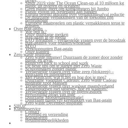
flesjes
Sinds 2019 viste The Ocean Clean-up al 10 miljoen kg
plastic uit rivieren en oceanen!
Geen plastic meer om komkommers bij Jumbo
Plastic export uit Nederland aan banden
Europa bereikt akkoord over verpakkingsafval reductie
De duurzame verpakkingen van de toekomst zijn
herbruikbaar
Europese maatregelen om plastic verpakkingen terug te
dringen.
Over Bag-again
Wie ben ik?
Onze duurzame merken
Bag-again in de media
FAQ Breadbag – veelgestelde vragen over de broodzak
Bag-again® voor retailers/wholesale
MVO
Verkooppunten Bag-again
Onze klanten
Zero waste inspiratie
Zero waste summer! Duurzaam de zomer door zonder
plastic en afval.
Plasticvrij back to school and work
De beste tips om te starten met Zero Waste
Schoonmaken zonder plastic
Veelgestelde vragen over vaste zeep (blokzeep) –
duurzaam en palmolievrij
Mei Plasticvrij: wat is het en hoe doe je mee?
Duurzame Vaderdag Cadeaus: Zero Waste Cadeau
Inspiratie voor Mannen
Veelgestelde vragen over wasbaar maandverband
Tandenpoetsen met tabletjes, hoe en waarom?
Veelgestelde vragen over de bijenwasdoek
Persoonlijke blogs van Inge
Duurzame Moederdaginspiratie!
Duurzaam plasticvrij kerstpakket van Bag-again
Zero waste December-inspiratie
SHOP
Klantenservice
Contact
Levertijd en verzending
Retourneren
Betalingsmogelijkheden