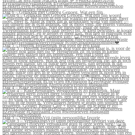
Dag 6 – Gelukkig met Genoeg Genoeg. Wat een fijn
Dag 5 – Heerlijk Hergebruik Wat voor de één klaar
Dag 4 – Rake Reparaties Weggooien is zo makkelijk
Dag 3 – VerpakkingsVrij (mijn persoonlijke favorie