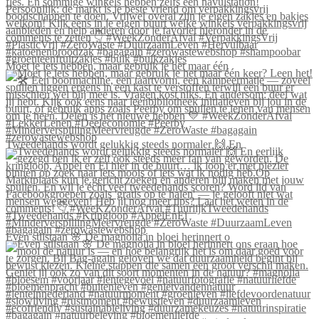
Moet je iets hebben, maar gebruik je het maar één
Tweedehands wordt gelukkig steeds normaler 🙌 En
Even stilstaan 🌸 De magnolia in bloei herinnert o