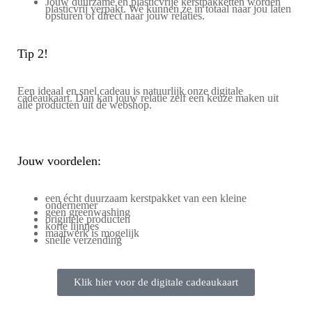
Jouw duurzame en plasticvrije kerstpakketten worden
plasticvrij verpakt. We kunnen ze in totaal naar jou laten
opsturen of direct naar jouw relaties.
Tip 2!
Een ideaal en snel cadeau is natuurlijk onze
digitale
cadeaukaart
. Dan kan jouw relatie zelf een keuze maken uit
alle producten uit de webshop.
Jouw voordelen:
een écht duurzaam kerstpakket van een kleine
ondernemer
geen greenwashing
originele producten
korte lijntjes
maatwerk is mogelijk
snelle verzending
Klik hier voor de digitale cadeaukaart