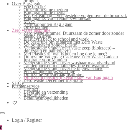
dringen.
Over Bag-again
Wie ben ik?
Onze duurzame merken
Bag-again in de media
FAQ Breadbag – veelgestelde vragen over de broodzak
Bag-again® voor retailers/wholesale
MVO
Verkooppunten Bag-again
Onze klanten
Zero waste inspiratie
Zero waste summer! Duurzaam de zomer door zonder
plastic en afval.
Plasticvrij back to school and work
De beste tips om te starten met Zero Waste
Schoonmaken zonder plastic
Veelgestelde vragen over vaste zeep (blokzeep) –
duurzaam en palmolievrij
Mei Plasticvrij: wat is het en hoe doe je mee?
Duurzame Vaderdag Cadeaus: Zero Waste Cadeau
Inspiratie voor Mannen
Veelgestelde vragen over wasbaar maandverband
Tandenpoetsen met tabletjes, hoe en waarom?
Veelgestelde vragen over de bijenwasdoek
Persoonlijke blogs van Inge
Duurzame Moederdaginspiratie!
Duurzaam plasticvrij kerstpakket van Bag-again
Zero waste December-inspiratie
SHOP
Klantenservice
Contact
Levertijd en verzending
Retourneren
Betalingsmogelijkheden
Login / Register
0