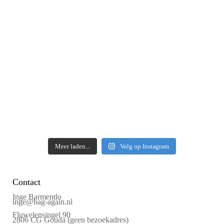
Meer laden...
Volg op Instagram
Contact
Inge Barmentlo
inge@bag-again.nl
Fluwelensingel 90
2806 CG Gouda (geen bezoekadres)