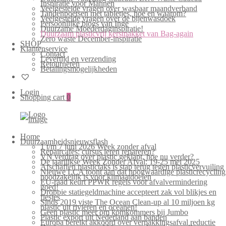
Inspiratie voor Mannen
Veelgestelde vragen over wasbaar maandverband
Tandenpoetsen met tabletjes, hoe en waarom?
Veelgestelde vragen over de bijenwasdoek
Persoonlijke blogs van Inge
Duurzame Moederdaginspiratie!
Duurzaam plasticvrij kerstpakket van Bag-again
Zero waste December-inspiratie
SHOP
Klantenservice
Contact
Levertijd en verzending
Retourneren
Betalingsmogelijkheden
Login
Shopping cart
0
Home
Duurzaamheidsnieuwsflash
1 t/m 7 juni 2026 Week zonder afval
Repaircafés: cursus leren repareren?
VN verdrag over plastic geklapt, hoe nu verder?
De jaarlijkse Week Zonder Afval: 19-25 mei 2025
Afschaffen plastictaks is stap terug tegen plasticvervuiling
Nieuwe LCA toont aan dat hoogwaardige plasticrecycling
noodzakelijk is voor klimaatdoelen
EU-raad keurt PPWR regels voor afvalvermindering
goed!
Droppie statiegeldmachine accepteert zak vol blikjes en
flesjes
Sinds 2019 viste The Ocean Clean-up al 10 miljoen kg
plastic uit rivieren en oceanen!
Geen plastic meer om komkommers bij Jumbo
Plastic export uit Nederland aan banden
Europa bereikt akkoord over verpakkingsafval reductie