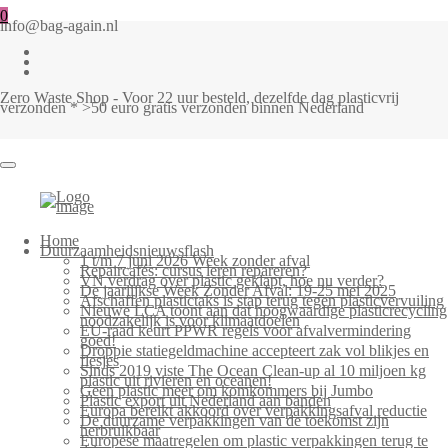
0
info@bag-again.nl
Zero Waste Shop - Voor 22 uur besteld, dezelfde dag plasticvrij
verzonden * >50 euro gratis verzonden binnen Nederland
Home
Duurzaamheidsnieuwsflash
1 t/m 7 juni 2026 Week zonder afval
Repaircafés: cursus leren repareren?
VN verdrag over plastic geklapt, hoe nu verder?
De jaarlijkse Week Zonder Afval: 19-25 mei 2025
Afschaffen plastictaks is stap terug tegen plasticvervuiling
Nieuwe LCA toont aan dat hoogwaardige plasticrecycling
noodzakelijk is voor klimaatdoelen
EU-raad keurt PPWR regels voor afvalvermindering
goed!
Droppie statiegeldmachine accepteert zak vol blikjes en
flesjes
Sinds 2019 viste The Ocean Clean-up al 10 miljoen kg
plastic uit rivieren en oceanen!
Geen plastic meer om komkommers bij Jumbo
Plastic export uit Nederland aan banden
Europa bereikt akkoord over verpakkingsafval reductie
De duurzame verpakkingen van de toekomst zijn
herbruikbaar
Europese maatregelen om plastic verpakkingen terug te