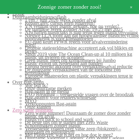
+
Zonnige zomer zonder zooi!
Home
Duurzaamheidsnieuwsflash
1 t/m 7 juni 2026 Week zonder afval
Repaircafés: cursus leren repareren?
VN verdrag over plastic geklapt, hoe nu verder?
De jaarlijkse Week Zonder Afval: 19-25 mei 2025
Afschaffen plastictaks is stap terug tegen plasticvervuiling
Nieuwe LCA toont aan dat hoogwaardige plasticrecycling
noodzakelijk is voor klimaatdoelen
EU-raad keurt PPWR regels voor afvalvermindering
goed!
Droppie statiegeldmachine accepteert zak vol blikjes en
flesjes
Sinds 2019 viste The Ocean Clean-up al 10 miljoen kg
plastic uit rivieren en oceanen!
Geen plastic meer om komkommers bij Jumbo
Plastic export uit Nederland aan banden
Europa bereikt akkoord over verpakkingsafval reductie
De duurzame verpakkingen van de toekomst zijn
herbruikbaar
Europese maatregelen om plastic verpakkingen terug te
dringen.
Over Bag-again
Wie ben ik?
Onze duurzame merken
Bag-again in de media
FAQ Breadbag – veelgestelde vragen over de broodzak
Bag-again® voor retailers/wholesale
MVO
Verkooppunten Bag-again
Onze klanten
Zero waste inspiratie
Zero waste summer! Duurzaam de zomer door zonder
plastic en afval.
Plasticvrij back to school and work
De beste tips om te starten met Zero Waste
Schoonmaken zonder plastic
Veelgestelde vragen over vaste zeep (blokzeep) –
duurzaam en palmolievrij
Mei Plasticvrij: wat is het en hoe doe je mee?
Duurzame Vaderdag Cadeaus: Zero Waste Cadeau