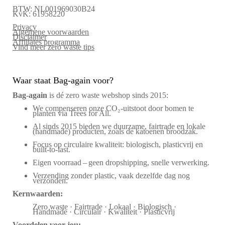
BTW: NL001969030B24
KvK: 61958220
Privacy
Algemene voorwaarden
Disclaimer
Affiliates programma
Vind meer zero waste tips
Waar staat Bag-again voor?
Bag‑again
is dé zero waste webshop sinds 2015:
We compenseren onze CO₂-uitstoot door bomen te
planten via Trees for All.
Al sinds 2015 bieden we duurzame, fairtrade en lokale
(handmade) producten, zoals de katoenen broodzak.
Focus op circulaire kwaliteit: biologisch, plasticvrij en
built-to-last.
Eigen voorraad – geen dropshipping, snelle verwerking.
Verzending zonder plastic, vaak dezelfde dag nog
verzonden.
Kernwaarden:
Zero waste · Fairtrade · Lokaal · Biologisch ·
Handmade · Circulair · Kwaliteit · Plasticvrij
Voordelen voor jou: