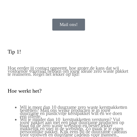
Mail ons!
Tip 1!
Hoe eerder jij contact opneemt, hoe groter de kans dat wij
voldoende voorraad hebben om jouw ideale zero waste pakket
te realiseren. Regel het lekker op tijd!
Hoe werkt het?
Wil je meer dan 10 duurzame zero waste kerstpakketten
bestellen? Mail ons welke producten je in jouw
duurzame en plasticvrije kerstpakket
wilt en we doen
een offerte.
Wil je minder dan 10 kerstpakketten versturen? Vul
jouw pakket aan met een paar duurzame producten op
maat uit de zero waste webshop en bestel lekker
makkelijk en snel in de webshop. Zo maak je je eigen
persoonlijke pakket. Kijk eens bij de
duurzame cadeaus
voor vrouwen
en
duurzame cadeaus voor mannen
.