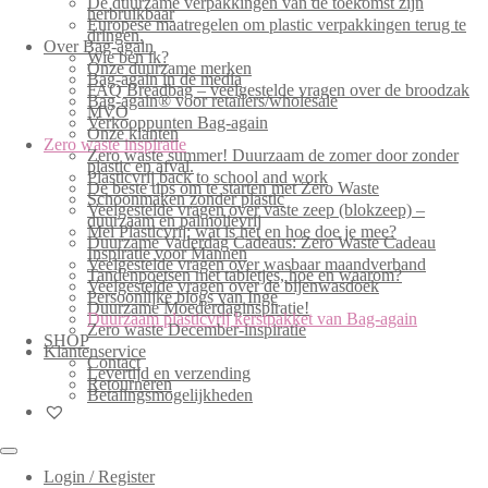
De duurzame verpakkingen van de toekomst zijn
herbruikbaar
Europese maatregelen om plastic verpakkingen terug te
dringen.
Over Bag-again
Wie ben ik?
Onze duurzame merken
Bag-again in de media
FAQ Breadbag – veelgestelde vragen over de broodzak
Bag-again® voor retailers/wholesale
MVO
Verkooppunten Bag-again
Onze klanten
Zero waste inspiratie
Zero waste summer! Duurzaam de zomer door zonder
plastic en afval.
Plasticvrij back to school and work
De beste tips om te starten met Zero Waste
Schoonmaken zonder plastic
Veelgestelde vragen over vaste zeep (blokzeep) –
duurzaam en palmolievrij
Mei Plasticvrij: wat is het en hoe doe je mee?
Duurzame Vaderdag Cadeaus: Zero Waste Cadeau
Inspiratie voor Mannen
Veelgestelde vragen over wasbaar maandverband
Tandenpoetsen met tabletjes, hoe en waarom?
Veelgestelde vragen over de bijenwasdoek
Persoonlijke blogs van Inge
Duurzame Moederdaginspiratie!
Duurzaam plasticvrij kerstpakket van Bag-again
Zero waste December-inspiratie
SHOP
Klantenservice
Contact
Levertijd en verzending
Retourneren
Betalingsmogelijkheden
Login / Register