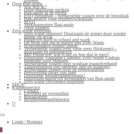
dringen.
Over Bag-again
Wie ben ik?
Onze duurzame merken
Bag-again in de media
FAQ Breadbag – veelgestelde vragen over de broodzak
Bag-again® voor retailers/wholesale
MVO
Verkooppunten Bag-again
Onze klanten
Zero waste inspiratie
Zero waste summer! Duurzaam de zomer door zonder
plastic en afval.
Plasticvrij back to school and work
De beste tips om te starten met Zero Waste
Schoonmaken zonder plastic
Veelgestelde vragen over vaste zeep (blokzeep) –
duurzaam en palmolievrij
Mei Plasticvrij: wat is het en hoe doe je mee?
Duurzame Vaderdag Cadeaus: Zero Waste Cadeau
Inspiratie voor Mannen
Veelgestelde vragen over wasbaar maandverband
Tandenpoetsen met tabletjes, hoe en waarom?
Veelgestelde vragen over de bijenwasdoek
Persoonlijke blogs van Inge
Duurzame Moederdaginspiratie!
Duurzaam plasticvrij kerstpakket van Bag-again
Zero waste December-inspiratie
SHOP
Klantenservice
Contact
Levertijd en verzending
Retourneren
Betalingsmogelijkheden
Login / Register
0