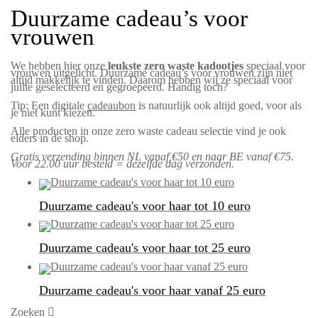
Duurzame cadeau’s voor
vrouwen
We hebben hier onze
leukste zero waste kadootjes
speciaal voor
vrouwen uitgelicht. Duurzame cadeau’s voor vrouwen zijn niet
altijd makkelijk te vinden. Daarom hebben wij ze speciaal voor
jullie geselecteerd en gegroepeerd. Handig toch?
Tip: Een digitale
cadeaubon
is natuurlijk ook altijd goed, voor als
je niet kunt kiezen.
Alle producten in onze zero waste cadeau selectie vind je ook
elders in de shop.
Gratis verzending binnen NL vanaf €50 en naar BE vanaf €75.
Voor 22.00 uur besteld = dezelfde dag verzonden.
Duurzame cadeau's voor haar tot 10 euro
Duurzame cadeau's voor haar tot 25 euro
Duurzame cadeau's voor haar vanaf 25 euro
Zoeken