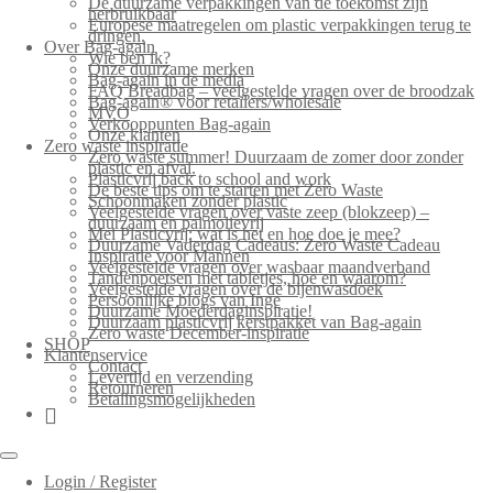
De duurzame verpakkingen van de toekomst zijn
herbruikbaar
Europese maatregelen om plastic verpakkingen terug te
dringen.
Over Bag-again
Wie ben ik?
Onze duurzame merken
Bag-again in de media
FAQ Breadbag – veelgestelde vragen over de broodzak
Bag-again® voor retailers/wholesale
MVO
Verkooppunten Bag-again
Onze klanten
Zero waste inspiratie
Zero waste summer! Duurzaam de zomer door zonder
plastic en afval.
Plasticvrij back to school and work
De beste tips om te starten met Zero Waste
Schoonmaken zonder plastic
Veelgestelde vragen over vaste zeep (blokzeep) –
duurzaam en palmolievrij
Mei Plasticvrij: wat is het en hoe doe je mee?
Duurzame Vaderdag Cadeaus: Zero Waste Cadeau
Inspiratie voor Mannen
Veelgestelde vragen over wasbaar maandverband
Tandenpoetsen met tabletjes, hoe en waarom?
Veelgestelde vragen over de bijenwasdoek
Persoonlijke blogs van Inge
Duurzame Moederdaginspiratie!
Duurzaam plasticvrij kerstpakket van Bag-again
Zero waste December-inspiratie
SHOP
Klantenservice
Contact
Levertijd en verzending
Retourneren
Betalingsmogelijkheden
Login / Register