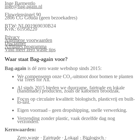
Inge Barmentlo
inge@bag-again.nl
Fluwelensingel 90
2806 CG Gouda (geen bezoekadres)
BTW: NL001969030B24
KvK: 61958220
Privacy
Algemene voorwaarden
Disclaimer
Affiliates programma
Vind meer zero waste tips
Waar staat Bag-again voor?
Bag‑again
is dé zero waste webshop sinds 2015:
We compenseren onze CO₂-uitstoot door bomen te planten
via Trees for All.
Al sinds 2015 bieden we duurzame, fairtrade en lokale
(handmade) producten, zoals de katoenen broodzak.
Focus op circulaire kwaliteit: biologisch, plasticvrij en built-
to-last.
Eigen voorraad – geen dropshipping, snelle verwerking.
Verzending zonder plastic, vaak dezelfde dag nog
verzonden.
Kernwaarden:
Zero waste · Fairtrade · Lokaal · Biologisch ·