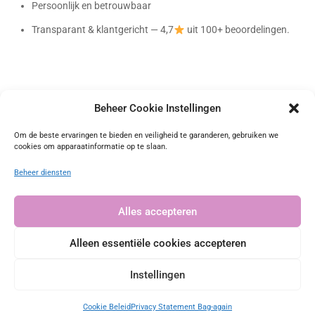
Persoonlijk en betrouwbaar
Transparant & klantgericht — 4,7
uit 100+ beoordelingen.
Beheer Cookie Instellingen
Bag-again
Om de beste ervaringen te bieden en veiligheid te garanderen, gebruiken we
cookies om apparaatinformatie op te slaan.
Onafhankelijk geverifieerd
Beheer diensten
4.72 waardering
(101 beoordelingen)
Alles accepteren
Alleen essentiële cookies accepteren
© 2015-2025
Bag-again.nl
• Deze website wordt beheerd en
Instellingen
onderhouden door:
Cookie Beleid
Privacy Statement Bag-again