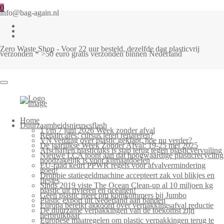
0
info@bag-again.nl
Zero Waste Shop - Voor 22 uur besteld, dezelfde dag plasticvrij
verzonden * >50 euro gratis verzonden binnen Nederland
Home
Duurzaamheidsnieuwsflash
1 t/m 7 juni 2026 Week zonder afval
Repaircafés: cursus leren repareren?
VN verdrag over plastic geklapt, hoe nu verder?
De jaarlijkse Week Zonder Afval: 19-25 mei 2025
Afschaffen plastictaks is stap terug tegen plasticvervuiling
Nieuwe LCA toont aan dat hoogwaardige plasticrecycling
noodzakelijk is voor klimaatdoelen
EU-raad keurt PPWR regels voor afvalvermindering
goed!
Droppie statiegeldmachine accepteert zak vol blikjes en
flesjes
Sinds 2019 viste The Ocean Clean-up al 10 miljoen kg
plastic uit rivieren en oceanen!
Geen plastic meer om komkommers bij Jumbo
Plastic export uit Nederland aan banden
Europa bereikt akkoord over verpakkingsafval reductie
De duurzame verpakkingen van de toekomst zijn
herbruikbaar
Europese maatregelen om plastic verpakkingen terug te