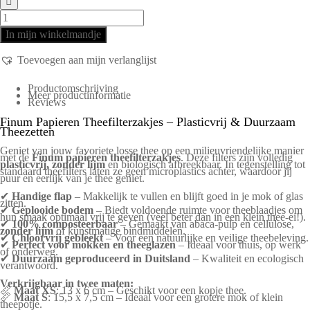
In mijn winkelmandje
Toevoegen aan mijn verlanglijst
Productomschrijving
Meer productinformatie
Reviews
Finum Papieren Theefilterzakjes – Plasticvrij & Duurzaam
Theezetten
Geniet van jouw favoriete losse thee op een milieuvriendelijke manier
met de
Finum papieren theefilterzakjes
. Deze filters zijn volledig
plasticvrij, zonder lijm
en biologisch afbreekbaar. In tegenstelling tot
standaard theefilters laten ze geen microplastics achter, waardoor jij
puur en eerlijk van je thee geniet.
✔
Handige flap
– Makkelijk te vullen en blijft goed in je mok of glas
zitten.
✔
Geplooide bodem
– Biedt voldoende ruimte voor theeblaadjes om
hun smaak optimaal vrij te geven (veel beter dan in een klein thee-ei!).
✔
100% composteerbaar
– Gemaakt van abaca-pulp en cellulose,
zonder lijm
of kunstmatige bindmiddelen.
✔
Chloorvrij gebleekt
– Voor een natuurlijke en veilige theebeleving.
✔
Perfect voor mokken en theeglazen
– Ideaal voor thuis, op werk
of onderweg.
✔
Duurzaam geproduceerd in Duitsland
– Kwaliteit en ecologisch
verantwoord.
Verkrijgbaar in twee maten:
📏
Maat XS
: 13 x 6 cm – Geschikt voor een kopje thee.
📏
Maat S
: 15,5 x 7,5 cm – Ideaal voor een grotere mok of klein
theepotje.