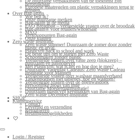
De duurzame verpakkingen van de toekomst zijn
herbruikbaar
Europese maatregelen om plastic verpakkingen terug te
dringen.
Over Bag-again
Wie ben ik?
Onze duurzame merken
Bag-again in de media
FAQ Breadbag – veelgestelde vragen over de broodzak
Bag-again® voor retailers/wholesale
MVO
Verkooppunten Bag-again
Onze klanten
Zero waste inspiratie
Zero waste summer! Duurzaam de zomer door zonder
plastic en afval.
Plasticvrij back to school and work
De beste tips om te starten met Zero Waste
Schoonmaken zonder plastic
Veelgestelde vragen over vaste zeep (blokzeep) –
duurzaam en palmolievrij
Mei Plasticvrij: wat is het en hoe doe je mee?
Duurzame Vaderdag Cadeaus: Zero Waste Cadeau
Inspiratie voor Mannen
Veelgestelde vragen over wasbaar maandverband
Tandenpoetsen met tabletjes, hoe en waarom?
Veelgestelde vragen over de bijenwasdoek
Persoonlijke blogs van Inge
Duurzame Moederdaginspiratie!
Duurzaam plasticvrij kerstpakket van Bag-again
Zero waste December-inspiratie
SHOP
Klantenservice
Contact
Levertijd en verzending
Retourneren
Betalingsmogelijkheden
Login / Register