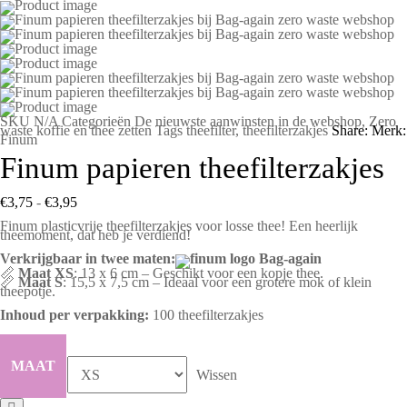
SKU
N/A
Categorieën
De nieuwste aanwinsten in de webshop
,
Zero
waste koffie en thee zetten
Tags
theefilter
,
theefilterzakjes
Share:
Merk:
Finum
Finum papieren theefilterzakjes
€
3,75
-
€
3,95
Finum plasticvrije theefilterzakjes voor losse thee! Een heerlijk
theemoment, dat heb je verdiend!
Verkrijgbaar in twee maten:
📏
Maat XS
: 13 x 6 cm – Geschikt voor een kopje thee.
📏
Maat S
: 15,5 x 7,5 cm – Ideaal voor een grotere mok of klein
theepotje.
Inhoud per verpakking:
100 theefilterzakjes
MAAT
Wissen