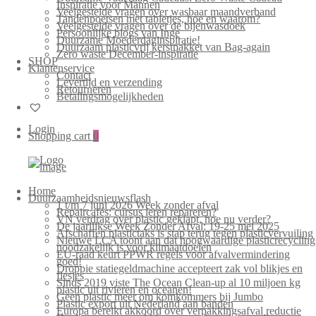
Inspiratie voor Mannen
Veelgestelde vragen over wasbaar maandverband
Tandenpoetsen met tabletjes, hoe en waarom?
Veelgestelde vragen over de bijenwasdoek
Persoonlijke blogs van Inge
Duurzame Moederdaginspiratie!
Duurzaam plasticvrij kerstpakket van Bag-again
Zero waste December-inspiratie
SHOP
Klantenservice
Contact
Levertijd en verzending
Retourneren
Betalingsmogelijkheden
Login
Shopping cart
0
Home
Duurzaamheidsnieuwsflash
1 t/m 7 juni 2026 Week zonder afval
Repaircafés: cursus leren repareren?
VN verdrag over plastic geklapt, hoe nu verder?
De jaarlijkse Week Zonder Afval: 19-25 mei 2025
Afschaffen plastictaks is stap terug tegen plasticvervuiling
Nieuwe LCA toont aan dat hoogwaardige plasticrecycling
noodzakelijk is voor klimaatdoelen
EU-raad keurt PPWR regels voor afvalvermindering
goed!
Droppie statiegeldmachine accepteert zak vol blikjes en
flesjes
Sinds 2019 viste The Ocean Clean-up al 10 miljoen kg
plastic uit rivieren en oceanen!
Geen plastic meer om komkommers bij Jumbo
Plastic export uit Nederland aan banden
Europa bereikt akkoord over verpakkingsafval reductie