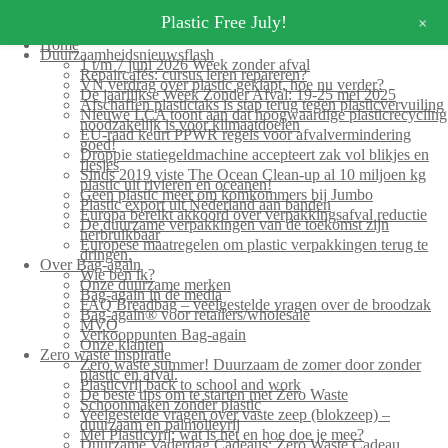
+
Plastic Free July!
Home
Duurzaamheidsnieuwsflash
1 t/m 7 juni 2026 Week zonder afval
Repaircafés: cursus leren repareren?
VN verdrag over plastic geklapt, hoe nu verder?
De jaarlijkse Week Zonder Afval: 19-25 mei 2025
Afschaffen plastictaks is stap terug tegen plasticvervuiling
Nieuwe LCA toont aan dat hoogwaardige plasticrecycling
noodzakelijk is voor klimaatdoelen
EU-raad keurt PPWR regels voor afvalvermindering
goed!
Droppie statiegeldmachine accepteert zak vol blikjes en
flesjes
Sinds 2019 viste The Ocean Clean-up al 10 miljoen kg
plastic uit rivieren en oceanen!
Geen plastic meer om komkommers bij Jumbo
Plastic export uit Nederland aan banden
Europa bereikt akkoord over verpakkingsafval reductie
De duurzame verpakkingen van de toekomst zijn
herbruikbaar
Europese maatregelen om plastic verpakkingen terug te
dringen.
Over Bag-again
Wie ben ik?
Onze duurzame merken
Bag-again in de media
FAQ Breadbag – veelgestelde vragen over de broodzak
Bag-again® voor retailers/wholesale
MVO
Verkooppunten Bag-again
Onze klanten
Zero waste inspiratie
Zero waste summer! Duurzaam de zomer door zonder
plastic en afval.
Plasticvrij back to school and work
De beste tips om te starten met Zero Waste
Schoonmaken zonder plastic
Veelgestelde vragen over vaste zeep (blokzeep) –
duurzaam en palmolievrij
Mei Plasticvrij: wat is het en hoe doe je mee?
Duurzame Vaderdag Cadeaus: Zero Waste Cadeau