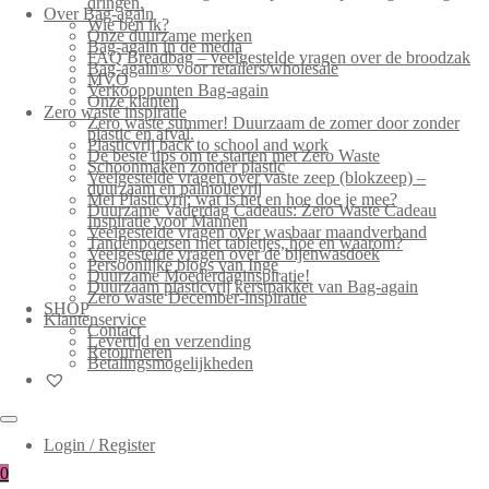
dringen.
Over Bag-again
Wie ben ik?
Onze duurzame merken
Bag-again in de media
FAQ Breadbag – veelgestelde vragen over de broodzak
Bag-again® voor retailers/wholesale
MVO
Verkooppunten Bag-again
Onze klanten
Zero waste inspiratie
Zero waste summer! Duurzaam de zomer door zonder
plastic en afval.
Plasticvrij back to school and work
De beste tips om te starten met Zero Waste
Schoonmaken zonder plastic
Veelgestelde vragen over vaste zeep (blokzeep) –
duurzaam en palmolievrij
Mei Plasticvrij: wat is het en hoe doe je mee?
Duurzame Vaderdag Cadeaus: Zero Waste Cadeau
Inspiratie voor Mannen
Veelgestelde vragen over wasbaar maandverband
Tandenpoetsen met tabletjes, hoe en waarom?
Veelgestelde vragen over de bijenwasdoek
Persoonlijke blogs van Inge
Duurzame Moederdaginspiratie!
Duurzaam plasticvrij kerstpakket van Bag-again
Zero waste December-inspiratie
SHOP
Klantenservice
Contact
Levertijd en verzending
Retourneren
Betalingsmogelijkheden
Login / Register
0