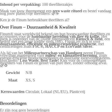
Inhoud per verpakking:
100 theefilterzakjes
Maak van jouw theemoment een
zero waste ritueel
en bestel vandaag
nog jouw plasticvrije theefilters! 🌿☕
Ken je de
Finum herbruikbare theefilters
al?
Over Finum – Duurzaamheid & Kwaliteit
Finum® staat wereldwijd bekend om hun hoogwaardige theefilters en
accessoires voor de
handmatige bereiding van thee en koffie
. Het
merk is onderdeel van de Duitse filterproducent
Riensch & Held
, een
bedrijf met een lange traditie sinds 1845. Finum zet zich in voor
duurzaamheid, efficiëntie en milieuvriendelijke productie
, met
certificeringen zoals
FSC®, HACCP en EcoVadis Silver
.
Als lid van het
Milieupartnerschap van Hamburg
neemt Finum
vrijwillige maatregelen voor
milieu- en klimaatbescherming
, zoals
energie-efficiënte productiemethoden en duurzame toeleveringsketens.
Hun motto?
Less Waste, Best Taste!
Kies voor de composteerbare
theefilters van Finum en geniet van pure thee, zonder onnodig afval.
🌿♻️
Gewicht
N/B
Maat
XS, S
Kernwaarden
Circulair, Lokaal (NL/EU), Plasticvrij
Beoordelingen
Er zijn nog geen beoordelingen