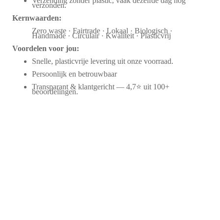
Verzending zonder plastic, vaak dezelfde dag nog
verzonden.
Kernwaarden:
Zero waste · Fairtrade · Lokaal · Biologisch ·
Handmade · Circulair · Kwaliteit · Plasticvrij
Voordelen voor jou:
Snelle, plasticvrije levering uit onze voorraad.
Persoonlijk en betrouwbaar
Transparant & klantgericht — 4,7⭐ uit 100+
beoordelingen.