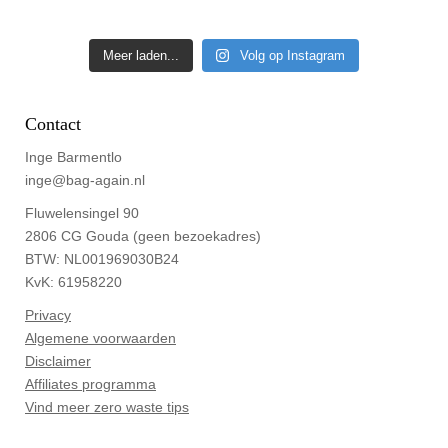
Meer laden...
Volg op Instagram
Contact
Inge Barmentlo
inge@bag-again.nl
Fluwelensingel 90
2806 CG Gouda (geen bezoekadres)
BTW: NL001969030B24
KvK: 61958220
Privacy
Algemene voorwaarden
Disclaimer
Affiliates programma
Vind meer zero waste tips