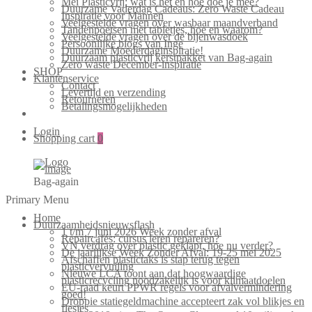
Mei Plasticvrij: wat is het en hoe doe je mee?
Duurzame Vaderdag Cadeaus: Zero Waste Cadeau
Inspiratie voor Mannen
Veelgestelde vragen over wasbaar maandverband
Tandenpoetsen met tabletjes, hoe en waarom?
Veelgestelde vragen over de bijenwasdoek
Persoonlijke blogs van Inge
Duurzame Moederdaginspiratie!
Duurzaam plasticvrij kerstpakket van Bag-again
Zero waste December-inspiratie
SHOP
Klantenservice
Contact
Levertijd en verzending
Retourneren
Betalingsmogelijkheden
Login
Shopping cart
0
Bag-again
Primary Menu
Home
Duurzaamheidsnieuwsflash
1 t/m 7 juni 2026 Week zonder afval
Repaircafés: cursus leren repareren?
VN verdrag over plastic geklapt, hoe nu verder?
De jaarlijkse Week Zonder Afval: 19-25 mei 2025
Afschaffen plastictaks is stap terug tegen
plasticvervuiling
Nieuwe LCA toont aan dat hoogwaardige
plasticrecycling noodzakelijk is voor klimaatdoelen
EU-raad keurt PPWR regels voor afvalvermindering
goed!
Droppie statiegeldmachine accepteert zak vol blikjes en
flesjes