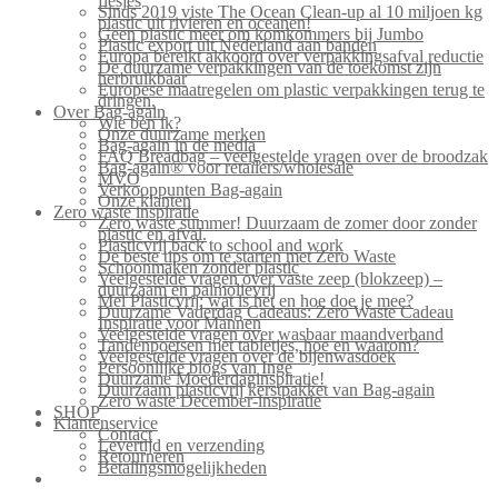
flesjes
Sinds 2019 viste The Ocean Clean-up al 10 miljoen kg
plastic uit rivieren en oceanen!
Geen plastic meer om komkommers bij Jumbo
Plastic export uit Nederland aan banden
Europa bereikt akkoord over verpakkingsafval reductie
De duurzame verpakkingen van de toekomst zijn
herbruikbaar
Europese maatregelen om plastic verpakkingen terug te
dringen.
Over Bag-again
Wie ben ik?
Onze duurzame merken
Bag-again in de media
FAQ Breadbag – veelgestelde vragen over de broodzak
Bag-again® voor retailers/wholesale
MVO
Verkooppunten Bag-again
Onze klanten
Zero waste inspiratie
Zero waste summer! Duurzaam de zomer door zonder
plastic en afval.
Plasticvrij back to school and work
De beste tips om te starten met Zero Waste
Schoonmaken zonder plastic
Veelgestelde vragen over vaste zeep (blokzeep) –
duurzaam en palmolievrij
Mei Plasticvrij: wat is het en hoe doe je mee?
Duurzame Vaderdag Cadeaus: Zero Waste Cadeau
Inspiratie voor Mannen
Veelgestelde vragen over wasbaar maandverband
Tandenpoetsen met tabletjes, hoe en waarom?
Veelgestelde vragen over de bijenwasdoek
Persoonlijke blogs van Inge
Duurzame Moederdaginspiratie!
Duurzaam plasticvrij kerstpakket van Bag-again
Zero waste December-inspiratie
SHOP
Klantenservice
Contact
Levertijd en verzending
Retourneren
Betalingsmogelijkheden