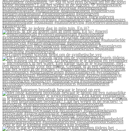
Merels, ik zie ze iedere dag in mijn tuin. En jij?
De Guppyfriend waszak helpt om de synthetische vez
Met onze katoenen broodzak bewaar je brood op een
Wist je dat je kleding microplastics kan loslaten