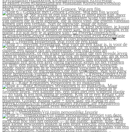
Dag 6 – Gelukkig met Genoeg Genoeg. Wat een fijn
Dag 5 – Heerlijk Hergebruik Wat voor de één klaar
Dag 4 – Rake Reparaties Weggooien is zo makkelijk
Dag 3 – VerpakkingsVrij (mijn persoonlijke favorie