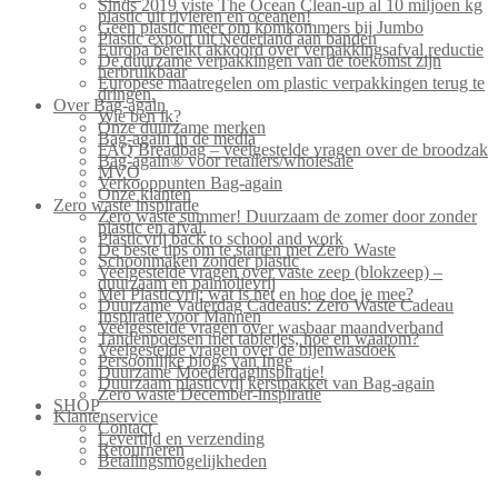
Sinds 2019 viste The Ocean Clean-up al 10 miljoen kg
plastic uit rivieren en oceanen!
Geen plastic meer om komkommers bij Jumbo
Plastic export uit Nederland aan banden
Europa bereikt akkoord over verpakkingsafval reductie
De duurzame verpakkingen van de toekomst zijn
herbruikbaar
Europese maatregelen om plastic verpakkingen terug te
dringen.
Over Bag-again
Wie ben ik?
Onze duurzame merken
Bag-again in de media
FAQ Breadbag – veelgestelde vragen over de broodzak
Bag-again® voor retailers/wholesale
MVO
Verkooppunten Bag-again
Onze klanten
Zero waste inspiratie
Zero waste summer! Duurzaam de zomer door zonder
plastic en afval.
Plasticvrij back to school and work
De beste tips om te starten met Zero Waste
Schoonmaken zonder plastic
Veelgestelde vragen over vaste zeep (blokzeep) –
duurzaam en palmolievrij
Mei Plasticvrij: wat is het en hoe doe je mee?
Duurzame Vaderdag Cadeaus: Zero Waste Cadeau
Inspiratie voor Mannen
Veelgestelde vragen over wasbaar maandverband
Tandenpoetsen met tabletjes, hoe en waarom?
Veelgestelde vragen over de bijenwasdoek
Persoonlijke blogs van Inge
Duurzame Moederdaginspiratie!
Duurzaam plasticvrij kerstpakket van Bag-again
Zero waste December-inspiratie
SHOP
Klantenservice
Contact
Levertijd en verzending
Retourneren
Betalingsmogelijkheden