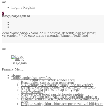
Login / Register
0
info@bag-again.nl
Zero Waste Shop - Voor 22 uur besteld, dezelfde dag plasticvrij
verzonden * >50 euro gratis verzonden binnen Nederland
Bag-again
Primary Menu
Home
Duurzaamheidsnieuwsflash
1 t/m 7 juni 2026 Week zonder afval
Repaircafés: cursus leren repareren?
VN verdrag over plastic geklapt, hoe nu verder?
De jaarlijkse Week Zonder Afval: 19-25 mei 2025
Afschaffen plastictaks is stap terug tegen
plasticvervuiling
Nieuwe LCA toont aan dat hoogwaardige
plasticrecycling noodzakelijk is voor klimaatdoelen
EU-raad keurt PPWR regels voor afvalvermindering
goed!
Droppie statiegeldmachine accepteert zak vol blikjes en