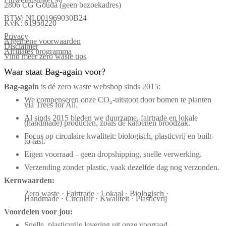
2806 CG Gouda (geen bezoekadres)
BTW: NL001969030B24
KvK: 61958220
Privacy
Algemene voorwaarden
Disclaimer
Affiliates programma
Vind meer zero waste tips
Waar staat Bag-again voor?
Bag‑again
is dé zero waste webshop sinds 2015:
We compenseren onze CO₂-uitstoot door bomen te planten
via Trees for All.
Al sinds 2015 bieden we duurzame, fairtrade en lokale
(handmade) producten, zoals de katoenen broodzak.
Focus op circulaire kwaliteit: biologisch, plasticvrij en built-
to-last.
Eigen voorraad – geen dropshipping, snelle verwerking.
Verzending zonder plastic, vaak dezelfde dag nog verzonden.
Kernwaarden:
Zero waste · Fairtrade · Lokaal · Biologisch ·
Handmade · Circulair · Kwaliteit · Plasticvrij
Voordelen voor jou:
Snelle, plasticvrije levering uit onze voorraad.