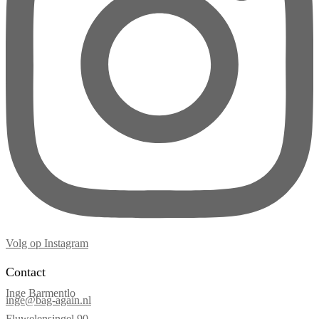
Volg op Instagram
Contact
Inge Barmentlo
inge@bag-again.nl
Fluwelensingel 90