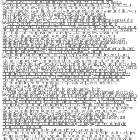
Hier doen we het voor 💚 Blije klanten én duurzame
Denk je dat je meteen “perfect zero waste” moet le
Wist je dat een groot deel van je keukenafval hele
Kleine momentjes in de natuur 🌿 Het zomerklokje l