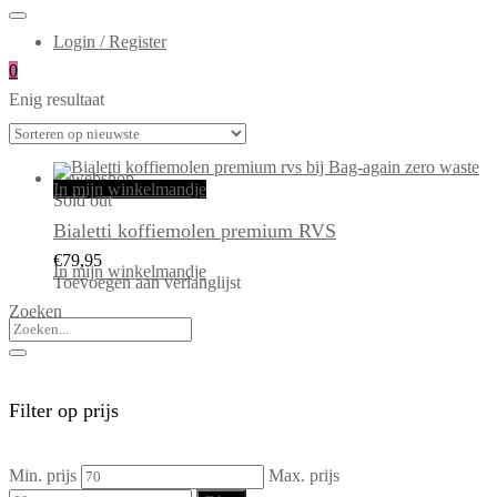
Login / Register
0
Enig resultaat
In mijn winkelmandje
Sold out
Bialetti koffiemolen premium RVS
€
79,95
In mijn winkelmandje
Toevoegen aan verlanglijst
Zoeken
Filter op prijs
Min. prijs
Max. prijs