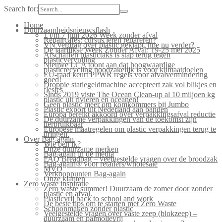
Search for:
Home
Duurzaamheidsnieuwsflash
1 t/m 7 juni 2026 Week zonder afval
Repaircafés: cursus leren repareren?
VN verdrag over plastic geklapt, hoe nu verder?
De jaarlijkse Week Zonder Afval: 19-25 mei 2025
Afschaffen plastictaks is stap terug tegen
plasticvervuiling
Nieuwe LCA toont aan dat hoogwaardige
plasticrecycling noodzakelijk is voor klimaatdoelen
EU-raad keurt PPWR regels voor afvalvermindering
goed!
Droppie statiegeldmachine accepteert zak vol blikjes en
flesjes
Sinds 2019 viste The Ocean Clean-up al 10 miljoen kg
plastic uit rivieren en oceanen!
Geen plastic meer om komkommers bij Jumbo
Plastic export uit Nederland aan banden
Europa bereikt akkoord over verpakkingsafval reductie
De duurzame verpakkingen van de toekomst zijn
herbruikbaar
Europese maatregelen om plastic verpakkingen terug te
dringen.
Over Bag-again
Wie ben ik?
Onze duurzame merken
Bag-again in de media
FAQ Breadbag – veelgestelde vragen over de broodzak
Bag-again® voor retailers/wholesale
MVO
Verkooppunten Bag-again
Onze klanten
Zero waste inspiratie
Zero waste summer! Duurzaam de zomer door zonder
plastic en afval.
Plasticvrij back to school and work
De beste tips om te starten met Zero Waste
Schoonmaken zonder plastic
Veelgestelde vragen over vaste zeep (blokzeep) –
duurzaam en palmolievrij