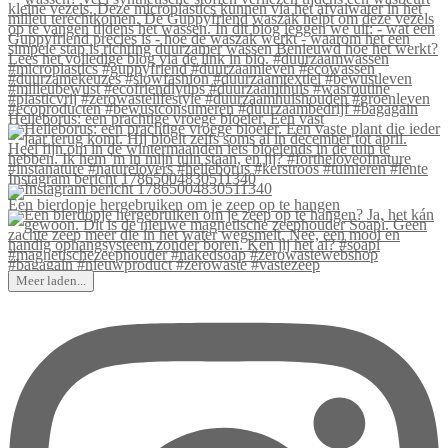
Helleborus: een prachtige vroege bloeier. Een vast
Instagram bericht 17865004830511340
Een bierdopje hergebruiken om je zeep op te hangen
Meer laden...