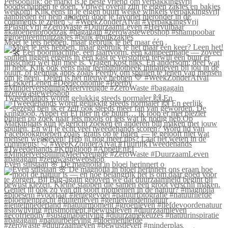
Moet je iets hebben, maar gebruik je het maar één
Tweedehands wordt gelukkig steeds normaler 🙌 En
Even stilstaan 🌸 De magnolia in bloei herinnert o
#zerowaste #duurzaamleven #bewustleven #minderplas