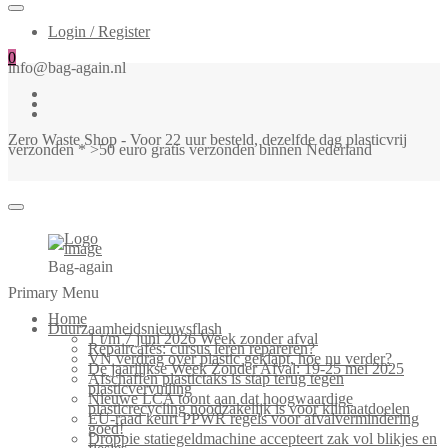
Login / Register
0
info@bag-again.nl
Zero Waste Shop - Voor 22 uur besteld, dezelfde dag plasticvrij
verzonden * >50 euro gratis verzonden binnen Nederland
Bag-again
Primary Menu
Home
Duurzaamheidsnieuwsflash
1 t/m 7 juni 2026 Week zonder afval
Repaircafés: cursus leren repareren?
VN verdrag over plastic geklapt, hoe nu verder?
De jaarlijkse Week Zonder Afval: 19-25 mei 2025
Afschaffen plastictaks is stap terug tegen
plasticvervuiling
Nieuwe LCA toont aan dat hoogwaardige
plasticrecycling noodzakelijk is voor klimaatdoelen
EU-raad keurt PPWR regels voor afvalvermindering
goed!
Droppie statiegeldmachine accepteert zak vol blikjes en