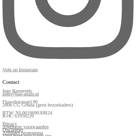
Volg op Instagram
Contact
Inge Barmentlo
inge@bag-again.nl
Fluwelensingel 90
2806 CG Gouda (geen bezoekadres)
BTW: NL001969030B24
KvK: 61958220
Privacy
Algemene voorwaarden
Disclaimer
Affiliates programma
Vind meer zero waste tips