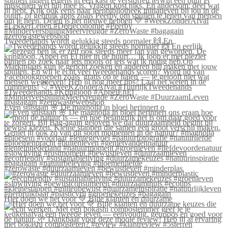
Tweedehands wordt gelukkig steeds normaler 🙌 En
Even stilstaan 🌸 De magnolia in bloei herinnert o
#zerowaste #duurzaamleven #bewustleven #minderplas
Hier doen we het voor 💚 Blije klanten én duurzame