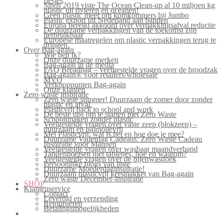
flesjes
Sinds 2019 viste The Ocean Clean-up al 10 miljoen kg
plastic uit rivieren en oceanen!
Geen plastic meer om komkommers bij Jumbo
Plastic export uit Nederland aan banden
Europa bereikt akkoord over verpakkingsafval reductie
De duurzame verpakkingen van de toekomst zijn
herbruikbaar
Europese maatregelen om plastic verpakkingen terug te
dringen.
Over Bag-again
Wie ben ik?
Onze duurzame merken
Bag-again in de media
FAQ Breadbag – veelgestelde vragen over de broodzak
Bag-again® voor retailers/wholesale
MVO
Verkooppunten Bag-again
Onze klanten
Zero waste inspiratie
Zero waste summer! Duurzaam de zomer door zonder
plastic en afval.
Plasticvrij back to school and work
De beste tips om te starten met Zero Waste
Schoonmaken zonder plastic
Veelgestelde vragen over vaste zeep (blokzeep) –
duurzaam en palmolievrij
Mei Plasticvrij: wat is het en hoe doe je mee?
Duurzame Vaderdag Cadeaus: Zero Waste Cadeau
Inspiratie voor Mannen
Veelgestelde vragen over wasbaar maandverband
Tandenpoetsen met tabletjes, hoe en waarom?
Veelgestelde vragen over de bijenwasdoek
Persoonlijke blogs van Inge
Duurzame Moederdaginspiratie!
Duurzaam plasticvrij kerstpakket van Bag-again
Zero waste December-inspiratie
SHOP
Klantenservice
Contact
Levertijd en verzending
Retourneren
Betalingsmogelijkheden