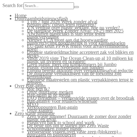
Search for:
Home
Duurzaamheidsnieuwsflash
1 t/m 7 juni 2026 Week zonder afval
Repaircafés: cursus leren repareren?
VN verdrag over plastic geklapt, hoe nu verder?
De jaarlijkse Week Zonder Afval: 19-25 mei 2025
Afschaffen plastictaks is stap terug tegen
plasticvervuiling
Nieuwe LCA toont aan dat hoogwaardige
plasticrecycling noodzakelijk is voor klimaatdoelen
EU-raad keurt PPWR regels voor afvalvermindering
goed!
Droppie statiegeldmachine accepteert zak vol blikjes en
flesjes
Sinds 2019 viste The Ocean Clean-up al 10 miljoen kg
plastic uit rivieren en oceanen!
Geen plastic meer om komkommers bij Jumbo
Plastic export uit Nederland aan banden
Europa bereikt akkoord over verpakkingsafval reductie
De duurzame verpakkingen van de toekomst zijn
herbruikbaar
Europese maatregelen om plastic verpakkingen terug te
dringen.
Over Bag-again
Wie ben ik?
Onze duurzame merken
Bag-again in de media
FAQ Breadbag – veelgestelde vragen over de broodzak
Bag-again® voor retailers/wholesale
MVO
Verkooppunten Bag-again
Onze klanten
Zero waste inspiratie
Zero waste summer! Duurzaam de zomer door zonder
plastic en afval.
Plasticvrij back to school and work
De beste tips om te starten met Zero Waste
Schoonmaken zonder plastic
Veelgestelde vragen over vaste zeep (blokzeep) –
duurzaam en palmolievrij