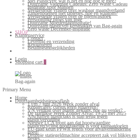
Mei Plasticvrij: wat is het en hoe doe je mee?
Duurzame Vaderdag Cadeaus: Zero Waste Cadeau
Inspiratie voor Mannen
Veelgestelde vragen over wasbaar maandverband
Tandenpoetsen met tabletjes, hoe en waarom?
Veelgestelde vragen over de bijenwasdoek
Persoonlijke blogs van Inge
Duurzame Moederdaginspiratie!
Duurzaam plasticvrij kerstpakket van Bag-again
Zero waste December-inspiratie
SHOP
Klantenservice
Contact
Levertijd en verzending
Retourneren
Betalingsmogelijkheden
Login
Shopping cart
0
Bag-again
Primary Menu
Home
Duurzaamheidsnieuwsflash
1 t/m 7 juni 2026 Week zonder afval
Repaircafés: cursus leren repareren?
VN verdrag over plastic geklapt, hoe nu verder?
De jaarlijkse Week Zonder Afval: 19-25 mei 2025
Afschaffen plastictaks is stap terug tegen
plasticvervuiling
Nieuwe LCA toont aan dat hoogwaardige
plasticrecycling noodzakelijk is voor klimaatdoelen
EU-raad keurt PPWR regels voor afvalvermindering
goed!
Droppie statiegeldmachine accepteert zak vol blikjes en
flesjes