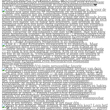
Dag 5 – Heerlijk Hergebruik Wat voor de één klaar
Dag 4 – Rake Reparaties Weggooien is zo makkelijk
Dag 3 – VerpakkingsVrij (mijn persoonlijke favorie
Moet je iets hebben, maar gebruik je het maar één