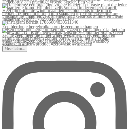
Helleborus: een prachtige vroege bloeier. Een vast
Instagram bericht 17865004830511340
Een bierdopje hergebruiken om je zeep op te hangen
Meer laden...