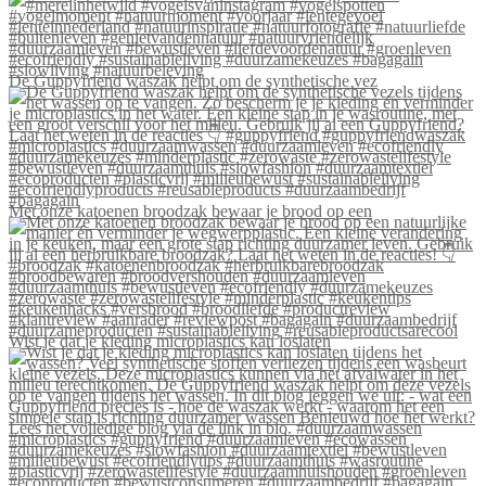
De Guppyfriend waszak helpt om de synthetische vez
Met onze katoenen broodzak bewaar je brood op een
Wist je dat je kleding microplastics kan loslaten