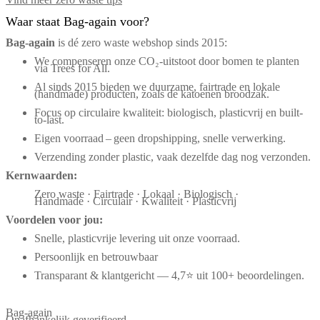
Waar staat Bag-again voor?
Bag‑again
is dé zero waste webshop sinds 2015:
We compenseren onze CO₂-uitstoot door bomen te planten
via Trees for All.
Al sinds 2015 bieden we duurzame, fairtrade en lokale
(handmade) producten, zoals de katoenen broodzak.
Focus op circulaire kwaliteit: biologisch, plasticvrij en built-
to-last.
Eigen voorraad – geen dropshipping, snelle verwerking.
Verzending zonder plastic, vaak dezelfde dag nog verzonden.
Kernwaarden:
Zero waste · Fairtrade · Lokaal · Biologisch ·
Handmade · Circulair · Kwaliteit · Plasticvrij
Voordelen voor jou:
Snelle, plasticvrije levering uit onze voorraad.
Persoonlijk en betrouwbaar
Transparant & klantgericht — 4,7⭐ uit 100+ beoordelingen.
Bag-again
Onafhankelijk geverifieerd