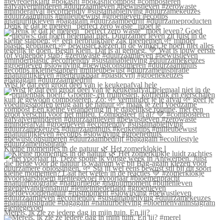
Denk je dat je meteen “perfect zero waste” moet le
Wist je dat een groot deel van je keukenafval hele
Kleine momentjes in de natuur 🌿 Het zomerklokje l
Merels, ik zie ze iedere dag in mijn tuin. En jij?