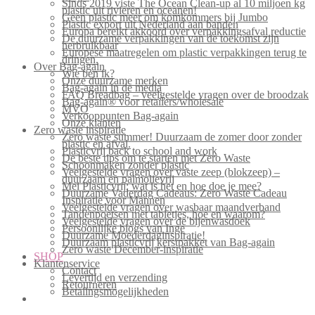
Sinds 2019 viste The Ocean Clean-up al 10 miljoen kg
plastic uit rivieren en oceanen!
Geen plastic meer om komkommers bij Jumbo
Plastic export uit Nederland aan banden
Europa bereikt akkoord over verpakkingsafval reductie
De duurzame verpakkingen van de toekomst zijn
herbruikbaar
Europese maatregelen om plastic verpakkingen terug te
dringen.
Over Bag-again
Wie ben ik?
Onze duurzame merken
Bag-again in de media
FAQ Breadbag – veelgestelde vragen over de broodzak
Bag-again® voor retailers/wholesale
MVO
Verkooppunten Bag-again
Onze klanten
Zero waste inspiratie
Zero waste summer! Duurzaam de zomer door zonder
plastic en afval.
Plasticvrij back to school and work
De beste tips om te starten met Zero Waste
Schoonmaken zonder plastic
Veelgestelde vragen over vaste zeep (blokzeep) –
duurzaam en palmolievrij
Mei Plasticvrij: wat is het en hoe doe je mee?
Duurzame Vaderdag Cadeaus: Zero Waste Cadeau
Inspiratie voor Mannen
Veelgestelde vragen over wasbaar maandverband
Tandenpoetsen met tabletjes, hoe en waarom?
Veelgestelde vragen over de bijenwasdoek
Persoonlijke blogs van Inge
Duurzame Moederdaginspiratie!
Duurzaam plasticvrij kerstpakket van Bag-again
Zero waste December-inspiratie
SHOP
Klantenservice
Contact
Levertijd en verzending
Retourneren
Betalingsmogelijkheden