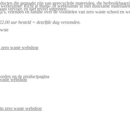
ducten die gemaakt zijn van gerecyclede materialen, die herbruikbaarzij
n werkruimte: Richt je studie- of werkruimte in met duurzame materialen
 vervoer, en niet teveel uitprinten.
’s, vrienden en familie over de voordelen van zero waste school en we
2.00 uur besteld = dezelfde dag verzonden.
uwste
worden op de productpagina