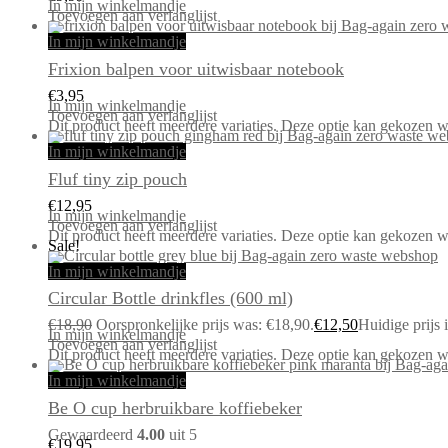
In mijn winkelmandje
Toevoegen aan verlanglijst
In mijn winkelmandje
Frixion balpen voor uitwisbaar notebook
€
3,95
In mijn winkelmandje
Toevoegen aan verlanglijst
Dit product heeft meerdere variaties. Deze optie kan gekozen 
In mijn winkelmandje
Fluf tiny zip pouch
€
12,95
In mijn winkelmandje
Toevoegen aan verlanglijst
Dit product heeft meerdere variaties. Deze optie kan gekozen 
Sale!
In mijn winkelmandje
Circular Bottle drinkfles (600 ml)
€
18,90
Oorspronkelijke prijs was: €18,90.
€
12,50
Huidige prijs 
In mijn winkelmandje
Toevoegen aan verlanglijst
Dit product heeft meerdere variaties. Deze optie kan gekozen 
In mijn winkelmandje
Be O cup herbruikbare koffiebeker
Gewaardeerd
4.00
uit 5
€
19,95