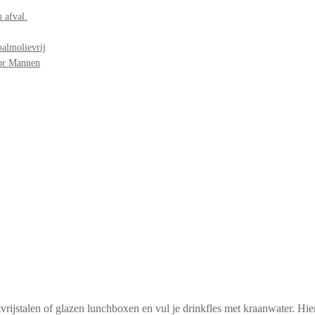
 afval.
palmolievrij
oor Mannen
vrijstalen of glazen lunchboxen en vul je drinkfles met kraanwater. Hier