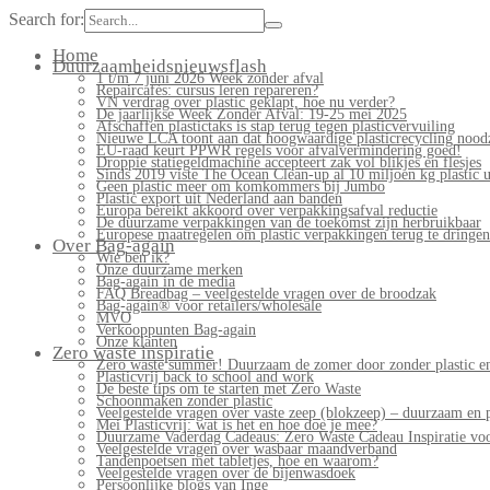
Search for:
Home
Duurzaamheidsnieuwsflash
1 t/m 7 juni 2026 Week zonder afval
Repaircafés: cursus leren repareren?
VN verdrag over plastic geklapt, hoe nu verder?
De jaarlijkse Week Zonder Afval: 19-25 mei 2025
Afschaffen plastictaks is stap terug tegen plasticvervuiling
Nieuwe LCA toont aan dat hoogwaardige plasticrecycling noodz
EU-raad keurt PPWR regels voor afvalvermindering goed!
Droppie statiegeldmachine accepteert zak vol blikjes en flesjes
Sinds 2019 viste The Ocean Clean-up al 10 miljoen kg plastic u
Geen plastic meer om komkommers bij Jumbo
Plastic export uit Nederland aan banden
Europa bereikt akkoord over verpakkingsafval reductie
De duurzame verpakkingen van de toekomst zijn herbruikbaar
Europese maatregelen om plastic verpakkingen terug te dringen
Over Bag-again
Wie ben ik?
Onze duurzame merken
Bag-again in de media
FAQ Breadbag – veelgestelde vragen over de broodzak
Bag-again® voor retailers/wholesale
MVO
Verkooppunten Bag-again
Onze klanten
Zero waste inspiratie
Zero waste summer! Duurzaam de zomer door zonder plastic en
Plasticvrij back to school and work
De beste tips om te starten met Zero Waste
Schoonmaken zonder plastic
Veelgestelde vragen over vaste zeep (blokzeep) – duurzaam en 
Mei Plasticvrij: wat is het en hoe doe je mee?
Duurzame Vaderdag Cadeaus: Zero Waste Cadeau Inspiratie v
Veelgestelde vragen over wasbaar maandverband
Tandenpoetsen met tabletjes, hoe en waarom?
Veelgestelde vragen over de bijenwasdoek
Persoonlijke blogs van Inge