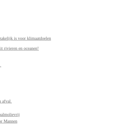
akelijk is voor klimaatdoelen
it rivieren en oceanen!
.
 afval.
palmolievrij
oor Mannen