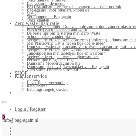
Onze duurzame merken
Bag-again in de media
FAQ Breadbag – veelgestelde vragen over de broodzak
Bag-again® voor retailers/wholesale
MVO
Verkooppunten Bag-again
Onze klanten
Zero waste inspiratie
Zero waste summer! Duurzaam de zomer door zonder plastic en
Plasticvrij back to school and work
De beste tips om te starten met Zero Waste
Schoonmaken zonder plastic
Veelgestelde vragen over vaste zeep (blokzeep) – duurzaam en 
Mei Plasticvrij: wat is het en hoe doe je mee?
Duurzame Vaderdag Cadeaus: Zero Waste Cadeau Inspiratie v
Veelgestelde vragen over wasbaar maandverband
Tandenpoetsen met tabletjes, hoe en waarom?
Veelgestelde vragen over de bijenwasdoek
Persoonlijke blogs van Inge
Duurzame Moederdaginspiratie!
Duurzaam plasticvrij kerstpakket van Bag-again
Zero waste December-inspiratie
SHOP
Klantenservice
Contact
Levertijd en verzending
Retourneren
Betalingsmogelijkheden
Login / Register
0
info@bag-again.nl