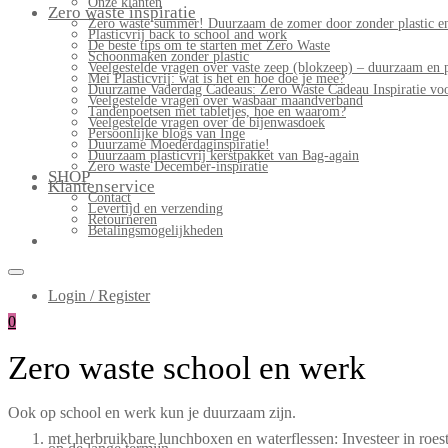
Onze klanten
Zero waste inspiratie
Zero waste summer! Duurzaam de zomer door zonder plastic en
Plasticvrij back to school and work
De beste tips om te starten met Zero Waste
Schoonmaken zonder plastic
Veelgestelde vragen over vaste zeep (blokzeep) – duurzaam en 
Mei Plasticvrij: wat is het en hoe doe je mee?
Duurzame Vaderdag Cadeaus: Zero Waste Cadeau Inspiratie v
Veelgestelde vragen over wasbaar maandverband
Tandenpoetsen met tabletjes, hoe en waarom?
Veelgestelde vragen over de bijenwasdoek
Persoonlijke blogs van Inge
Duurzame Moederdaginspiratie!
Duurzaam plasticvrij kerstpakket van Bag-again
Zero waste December-inspiratie
SHOP
Klantenservice
Contact
Levertijd en verzending
Retourneren
Betalingsmogelijkheden
Login / Register
0
Zero waste school en werk
Ook op school en werk kun je duurzaam zijn.
met herbruikbare lunchboxen en waterflessen: Investeer in roest