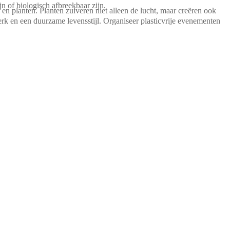
n of biologisch afbreekbaar zijn.
 en planten. Planten zuiveren niet alleen de lucht, maar creëren ook
rk en een duurzame levensstijl. Organiseer plasticvrije evenementen