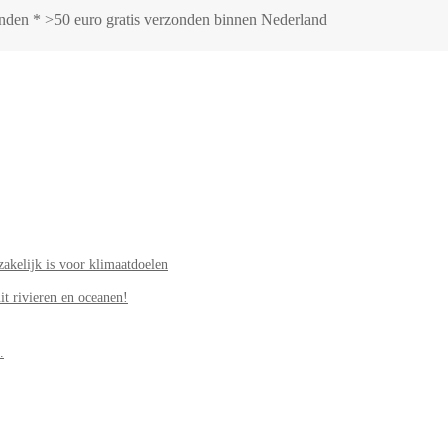
zonden * >50 euro gratis verzonden binnen Nederland
akelijk is voor klimaatdoelen
it rivieren en oceanen!
.