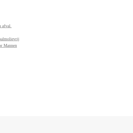
 afval.
palmolievrij
oor Mannen