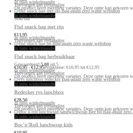
In mijn winkelmandje
Toevoegen aan verlanglijst
Dit product heeft meerdere variaties. Deze optie kan gekozen 
In mijn winkelmandje
Sold out
Fluf snack bag met rits
€
11,95
In mijn winkelmandje
Toevoegen aan verlanglijst
In mijn winkelmandje
Fluf snack bag herbruikbaar
Gewaardeerd
5.00
uit 5
€
10,95
-
€
12,95
Prijsklasse: €10,95 tot €12,95
In mijn winkelmandje
Toevoegen aan verlanglijst
Dit product heeft meerdere variaties. Deze optie kan gekozen 
In mijn winkelmandje
Redecker rvs lunchbox
€
28,50
In mijn winkelmandje
Toevoegen aan verlanglijst
Dit product heeft meerdere variaties. Deze optie kan gekozen 
In mijn winkelmandje
Boc’n’Roll lunchwrap kids
€
10,95