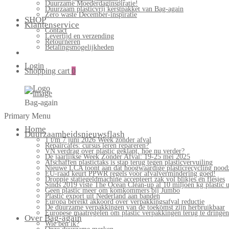
Duurzame Moederdaginspiratie!
Duurzaam plasticvrij kerstpakket van Bag-again
Zero waste December-inspiratie
SHOP
Klantenservice
Contact
Levertijd en verzending
Retourneren
Betalingsmogelijkheden
Login
Shopping cart
0
Bag-again
Primary Menu
Home
Duurzaamheidsnieuwsflash
1 t/m 7 juni 2026 Week zonder afval
Repaircafés: cursus leren repareren?
VN verdrag over plastic geklapt, hoe nu verder?
De jaarlijkse Week Zonder Afval: 19-25 mei 2025
Afschaffen plastictaks is stap terug tegen plasticvervuiling
Nieuwe LCA toont aan dat hoogwaardige plasticrecycling noodz
EU-raad keurt PPWR regels voor afvalvermindering goed!
Droppie statiegeldmachine accepteert zak vol blikjes en flesjes
Sinds 2019 viste The Ocean Clean-up al 10 miljoen kg plastic u
Geen plastic meer om komkommers bij Jumbo
Plastic export uit Nederland aan banden
Europa bereikt akkoord over verpakkingsafval reductie
De duurzame verpakkingen van de toekomst zijn herbruikbaar
Europese maatregelen om plastic verpakkingen terug te dringen
Over Bag-again
Wie ben ik?