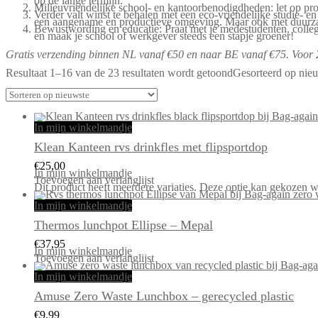
op de lange termijn.
Milieuvriendelijke school- en kantoorbenodigdheden: let op pro
Verder valt winst te behalen met een eco-vriendelijke studie- e
een aangename en productieve omgeving. Maar ook met duurzaam
Bewustwording en educatie: Praat met je medestudenten, collega
en maak je school of werkgever steeds een stapje groener!
Gratis verzending binnen NL vanaf €50 en naar BE vanaf €75. Voor 2
Resultaat 1–16 van de 23 resultaten wordt getoond
Gesorteerd op nie
In mijn winkelmandje
Klean Kanteen rvs drinkfles met flipsportdop
€
25,00
In mijn winkelmandje
Toevoegen aan verlanglijst
Dit product heeft meerdere variaties. Deze optie kan gekozen 
In mijn winkelmandje
Thermos lunchpot Ellipse – Mepal
€
37,95
In mijn winkelmandje
Toevoegen aan verlanglijst
In mijn winkelmandje
Amuse Zero Waste Lunchbox – gerecycled plastic
€
9,99