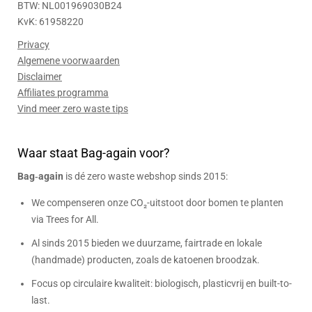
BTW: NL001969030B24
KvK: 61958220
Privacy
Algemene voorwaarden
Disclaimer
Affiliates programma
Vind meer zero waste tips
Waar staat Bag-again voor?
Bag‑again
is dé zero waste webshop sinds 2015:
We compenseren onze CO₂-uitstoot door bomen te planten
via Trees for All.
Al sinds 2015 bieden we duurzame, fairtrade en lokale
(handmade) producten, zoals de katoenen broodzak.
Focus op circulaire kwaliteit: biologisch, plasticvrij en built-to-
last.