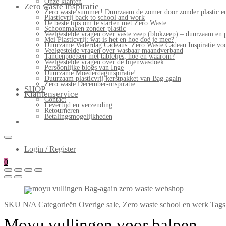
Onze klanten
Zero waste inspiratie
Zero waste summer! Duurzaam de zomer door zonder plastic en
Plasticvrij back to school and work
De beste tips om te starten met Zero Waste
Schoonmaken zonder plastic
Veelgestelde vragen over vaste zeep (blokzeep) – duurzaam en 
Mei Plasticvrij: wat is het en hoe doe je mee?
Duurzame Vaderdag Cadeaus: Zero Waste Cadeau Inspiratie v
Veelgestelde vragen over wasbaar maandverband
Tandenpoetsen met tabletjes, hoe en waarom?
Veelgestelde vragen over de bijenwasdoek
Persoonlijke blogs van Inge
Duurzame Moederdaginspiratie!
Duurzaam plasticvrij kerstpakket van Bag-again
Zero waste December-inspiratie
SHOP
Klantenservice
Contact
Levertijd en verzending
Retourneren
Betalingsmogelijkheden
Login / Register
0
SKU
N/A
Categorieën
Overige sale
,
Zero waste school en werk
Tags
Moyu vullingen voor balpen