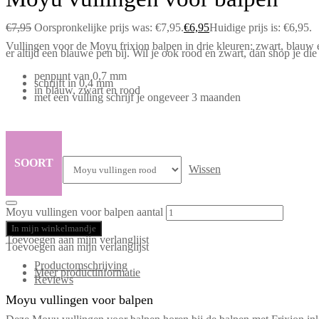
€
7,95
Oorspronkelijke prijs was: €7,95.
€
6,95
Huidige prijs is: €6,95.
Vullingen voor de Moyu frixion balpen in drie kleuren: zwart, blauw 
er altijd een blauwe pen bij. Wil je ook rood en zwart, dan shop je die 
penpunt van 0,7 mm
schrijft in 0,4 mm
in blauw, zwart en rood
met een vulling schrijf je ongeveer 3 maanden
SOORT
Wissen
Moyu vullingen voor balpen aantal
In mijn winkelmandje
Toevoegen aan mijn verlanglijst
Toevoegen aan mijn verlanglijst
Productomschrijving
Meer productinformatie
Reviews
Moyu vullingen voor balpen