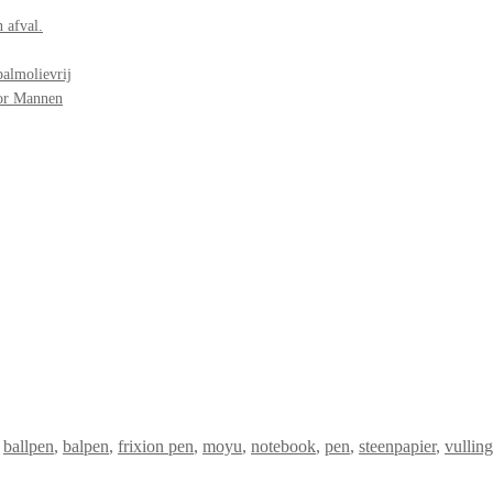
 afval.
palmolievrij
oor Mannen
ballpen
,
balpen
,
frixion pen
,
moyu
,
notebook
,
pen
,
steenpapier
,
vulling