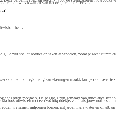
kt
. Deze balpen is speciaal geschikt voor de steenpapieren Notebooks v
rood en blauw. A kwaliteit van het originele merk Frixion.
yu
?
itwisbaarheid.
 Je zult sneller notities en taken afhandelen, zodat je weer ruimte cr
 werkend bent en regelmatig aantekeningen maakt, kun je door over te
eens jaren meegaan. De pagina’s zijn gemaakt van innovatief steenpapie
vlekkeloos uitwissen met een vochtig doekje. Zelfs als jouw notities al 
n redden we samen miljoenen bomen, miljarden liters water en ontelbaa