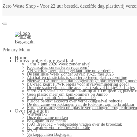
Zero Waste Shop - Voor 22 uur besteld, dezelfde dag plasticvrij ver
Bag-again
Primary Menu
Home
Duurzaamheidsnieuwsflash
1 t/m 7 juni 2026 Week zonder afval
Repaircafés: cursus leren repareren?
VN verdrag over plastic geklapt, hoe nu verder?
De jaarlijkse Week Zonder Afval: 19-25 mei 2025
Afschaffen plastictaks is stap terug tegen plasticvervuiling
Nieuwe LCA toont aan dat hoogwaardige plasticrecycling noodz
EU-raad keurt PPWR regels voor afvalvermindering goed!
Droppie statiegeldmachine accepteert zak vol blikjes en flesjes
Sinds 2019 viste The Ocean Clean-up al 10 miljoen kg plastic u
Geen plastic meer om komkommers bij Jumbo
Plastic export uit Nederland aan banden
Europa bereikt akkoord over verpakkingsafval reductie
De duurzame verpakkingen van de toekomst zijn herbruikbaar
Europese maatregelen om plastic verpakkingen terug te dringen
Over Bag-again
Wie ben ik?
Onze duurzame merken
Bag-again in de media
FAQ Breadbag – veelgestelde vragen over de broodzak
Bag-again® voor retailers/wholesale
MVO
Verkooppunten Bag-again