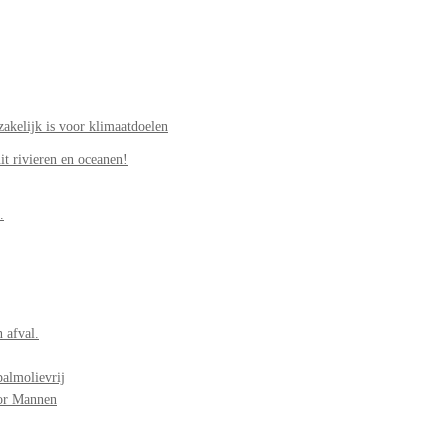
akelijk is voor klimaatdoelen
it rivieren en oceanen!
.
 afval.
palmolievrij
oor Mannen