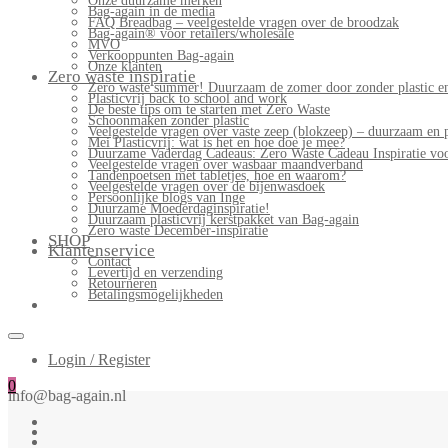
Onze duurzame merken
Bag-again in de media
FAQ Breadbag – veelgestelde vragen over de broodzak
Bag-again® voor retailers/wholesale
MVO
Verkooppunten Bag-again
Onze klanten
Zero waste inspiratie
Zero waste summer! Duurzaam de zomer door zonder plastic en
Plasticvrij back to school and work
De beste tips om te starten met Zero Waste
Schoonmaken zonder plastic
Veelgestelde vragen over vaste zeep (blokzeep) – duurzaam en 
Mei Plasticvrij: wat is het en hoe doe je mee?
Duurzame Vaderdag Cadeaus: Zero Waste Cadeau Inspiratie v
Veelgestelde vragen over wasbaar maandverband
Tandenpoetsen met tabletjes, hoe en waarom?
Veelgestelde vragen over de bijenwasdoek
Persoonlijke blogs van Inge
Duurzame Moederdaginspiratie!
Duurzaam plasticvrij kerstpakket van Bag-again
Zero waste December-inspiratie
SHOP
Klantenservice
Contact
Levertijd en verzending
Retourneren
Betalingsmogelijkheden
Login / Register
0
info@bag-again.nl