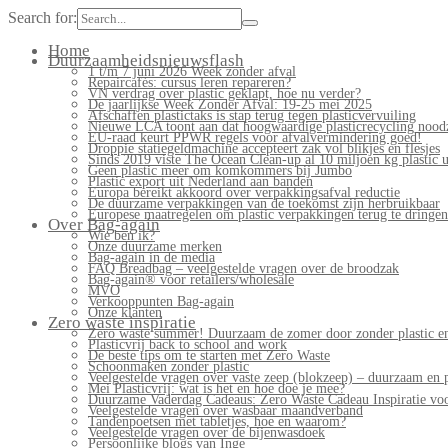
Search for:
Home
Duurzaamheidsnieuwsflash
1 t/m 7 juni 2026 Week zonder afval
Repaircafés: cursus leren repareren?
VN verdrag over plastic geklapt, hoe nu verder?
De jaarlijkse Week Zonder Afval: 19-25 mei 2025
Afschaffen plastictaks is stap terug tegen plasticvervuiling
Nieuwe LCA toont aan dat hoogwaardige plasticrecycling noodz
EU-raad keurt PPWR regels voor afvalvermindering goed!
Droppie statiegeldmachine accepteert zak vol blikjes en flesjes
Sinds 2019 viste The Ocean Clean-up al 10 miljoen kg plastic u
Geen plastic meer om komkommers bij Jumbo
Plastic export uit Nederland aan banden
Europa bereikt akkoord over verpakkingsafval reductie
De duurzame verpakkingen van de toekomst zijn herbruikbaar
Europese maatregelen om plastic verpakkingen terug te dringen
Over Bag-again
Wie ben ik?
Onze duurzame merken
Bag-again in de media
FAQ Breadbag – veelgestelde vragen over de broodzak
Bag-again® voor retailers/wholesale
MVO
Verkooppunten Bag-again
Onze klanten
Zero waste inspiratie
Zero waste summer! Duurzaam de zomer door zonder plastic en
Plasticvrij back to school and work
De beste tips om te starten met Zero Waste
Schoonmaken zonder plastic
Veelgestelde vragen over vaste zeep (blokzeep) – duurzaam en 
Mei Plasticvrij: wat is het en hoe doe je mee?
Duurzame Vaderdag Cadeaus: Zero Waste Cadeau Inspiratie v
Veelgestelde vragen over wasbaar maandverband
Tandenpoetsen met tabletjes, hoe en waarom?
Veelgestelde vragen over de bijenwasdoek
Persoonlijke blogs van Inge