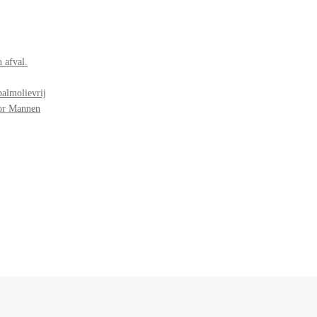
 afval.
palmolievrij
oor Mannen