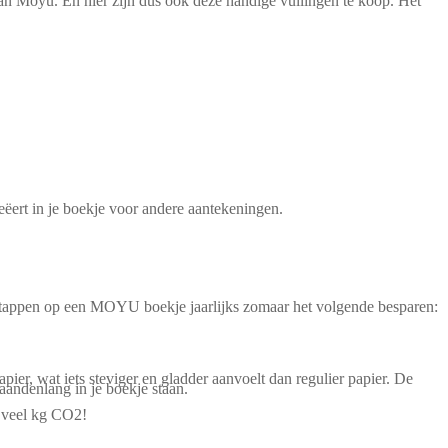
an Moyu. En hier zijn dus ook deze handige vullingen te koop. Het
eëert in je boekje voor andere aantekeningen.
 stappen op een MOYU boekje jaarlijks zomaar het volgende besparen:
r, wat iets steviger en gladder aanvoelt dan regulier papier. De
maandenlang in je boekje staan.
r veel kg CO2!