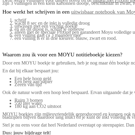
Deze Moyu vullingen voor balpen horen bij de
balpen met Frixion in
zijn 3 vullingen in een klein kartonnen doosje, beschikbaar in zwart, 
Hoe werkt het schrijven in een
uitwisbaar notebook van Mo
schrijf
wacht 8 sec en de inkt is volledig droog
uitwissen met een vochtig doekje
en als dit droog is, schrijf je opnieuw
alleen met de speciale Frixion pen garandeert Moyu volledige u
een vulling gaat ca 3 maanden mee
een vulling is er in drie kleuren: blauw, zwart en rood.
Waarom zou ik voor een MOYU notitieboekje kiezen?
Door een MOYU boekje te gebruiken, heb je nog maar één boekje nodig.
En dat bij elkaar bespaart jou:
Een hele hoop geld
Een berg aan papier
Zeeën van tijd
Ook de natuur wordt een hoop leed bespaard. Ervan uitgaande dat je
Ruim 3 bomen
550 liter water
180 kg aan CO2 uitstoot
MOYU boekjes zijn milieuvriendelijk geproduceerd en kunnen ook nog 
bladzijden blijven daardoor lang intact én je kunt de inkt volledig & 
Stel je nu eens voor dat heel Nederland overstapt op steenpapier. Da
Dus: jouw bijdrage telt!