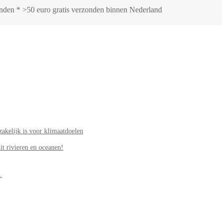
zonden * >50 euro gratis verzonden binnen Nederland
akelijk is voor klimaatdoelen
it rivieren en oceanen!
.