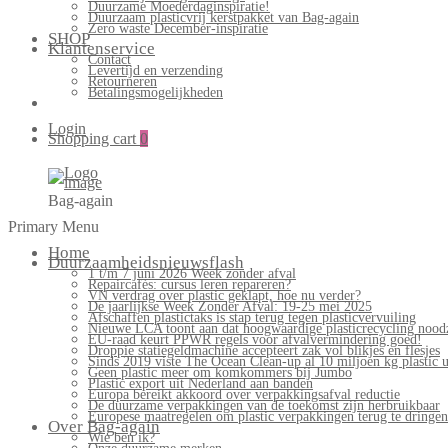
Duurzame Moederdaginspiratie!
Duurzaam plasticvrij kerstpakket van Bag-again
Zero waste December-inspiratie
SHOP
Klantenservice
Contact
Levertijd en verzending
Retourneren
Betalingsmogelijkheden
Login
Shopping cart
0
Bag-again
Primary Menu
Home
Duurzaamheidsnieuwsflash
1 t/m 7 juni 2026 Week zonder afval
Repaircafés: cursus leren repareren?
VN verdrag over plastic geklapt, hoe nu verder?
De jaarlijkse Week Zonder Afval: 19-25 mei 2025
Afschaffen plastictaks is stap terug tegen plasticvervuiling
Nieuwe LCA toont aan dat hoogwaardige plasticrecycling noodz
EU-raad keurt PPWR regels voor afvalvermindering goed!
Droppie statiegeldmachine accepteert zak vol blikjes en flesjes
Sinds 2019 viste The Ocean Clean-up al 10 miljoen kg plastic u
Geen plastic meer om komkommers bij Jumbo
Plastic export uit Nederland aan banden
Europa bereikt akkoord over verpakkingsafval reductie
De duurzame verpakkingen van de toekomst zijn herbruikbaar
Europese maatregelen om plastic verpakkingen terug te dringen
Over Bag-again
Wie ben ik?