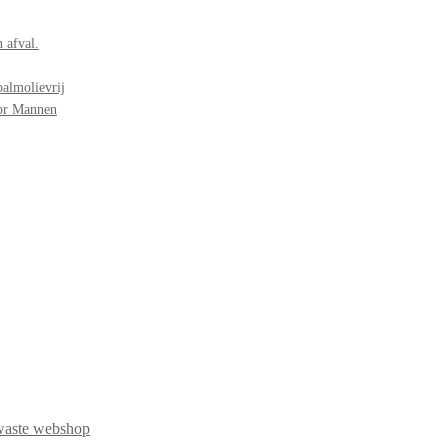
 afval.
palmolievrij
oor Mannen