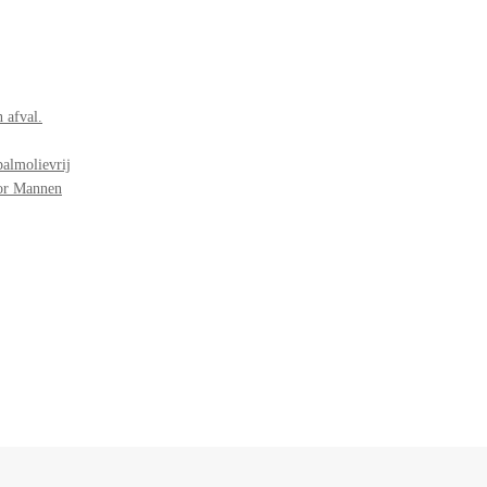
 afval.
palmolievrij
oor Mannen