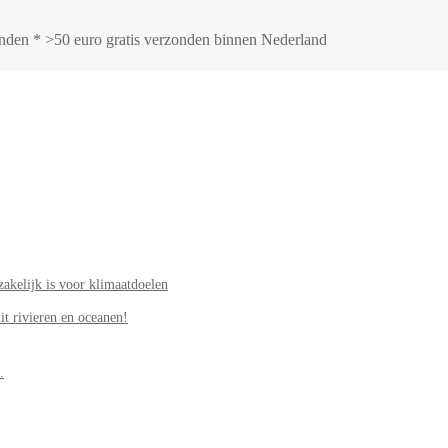
zonden * >50 euro gratis verzonden binnen Nederland
akelijk is voor klimaatdoelen
it rivieren en oceanen!
.