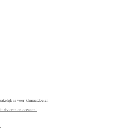
akelijk is voor klimaatdoelen
it rivieren en oceanen!
.