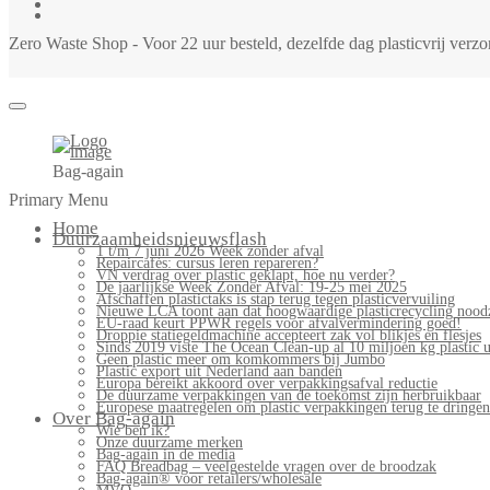
Zero Waste Shop - Voor 22 uur besteld, dezelfde dag plasticvrij ver
Bag-again
Primary Menu
Home
Duurzaamheidsnieuwsflash
1 t/m 7 juni 2026 Week zonder afval
Repaircafés: cursus leren repareren?
VN verdrag over plastic geklapt, hoe nu verder?
De jaarlijkse Week Zonder Afval: 19-25 mei 2025
Afschaffen plastictaks is stap terug tegen plasticvervuiling
Nieuwe LCA toont aan dat hoogwaardige plasticrecycling noodz
EU-raad keurt PPWR regels voor afvalvermindering goed!
Droppie statiegeldmachine accepteert zak vol blikjes en flesjes
Sinds 2019 viste The Ocean Clean-up al 10 miljoen kg plastic u
Geen plastic meer om komkommers bij Jumbo
Plastic export uit Nederland aan banden
Europa bereikt akkoord over verpakkingsafval reductie
De duurzame verpakkingen van de toekomst zijn herbruikbaar
Europese maatregelen om plastic verpakkingen terug te dringen
Over Bag-again
Wie ben ik?
Onze duurzame merken
Bag-again in de media
FAQ Breadbag – veelgestelde vragen over de broodzak
Bag-again® voor retailers/wholesale