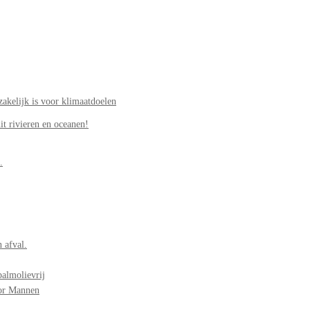
akelijk is voor klimaatdoelen
it rivieren en oceanen!
.
 afval.
palmolievrij
oor Mannen