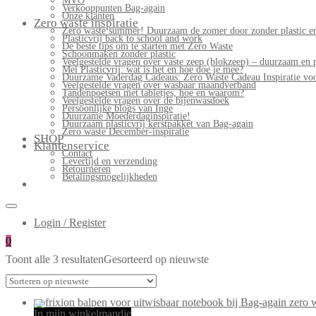
MVO
Verkooppunten Bag-again
Onze klanten
Zero waste inspiratie
Zero waste summer! Duurzaam de zomer door zonder plastic en
Plasticvrij back to school and work
De beste tips om te starten met Zero Waste
Schoonmaken zonder plastic
Veelgestelde vragen over vaste zeep (blokzeep) – duurzaam en 
Mei Plasticvrij: wat is het en hoe doe je mee?
Duurzame Vaderdag Cadeaus: Zero Waste Cadeau Inspiratie v
Veelgestelde vragen over wasbaar maandverband
Tandenpoetsen met tabletjes, hoe en waarom?
Veelgestelde vragen over de bijenwasdoek
Persoonlijke blogs van Inge
Duurzame Moederdaginspiratie!
Duurzaam plasticvrij kerstpakket van Bag-again
Zero waste December-inspiratie
SHOP
Klantenservice
Contact
Levertijd en verzending
Retourneren
Betalingsmogelijkheden
Login / Register
0
Toont alle 3 resultaten
Gesorteerd op nieuwste
In mijn winkelmandje