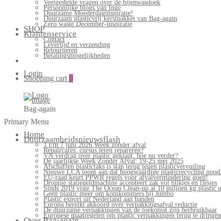
Veelgestelde vragen over de bijenwasdoek
Persoonlijke blogs van Inge
Duurzame Moederdaginspiratie!
Duurzaam plasticvrij kerstpakket van Bag-again
Zero waste December-inspiratie
SHOP
Klantenservice
Contact
Levertijd en verzending
Retourneren
Betalingsmogelijkheden
Login
Shopping cart
0
Bag-again
Primary Menu
Home
Duurzaamheidsnieuwsflash
1 t/m 7 juni 2026 Week zonder afval
Repaircafés: cursus leren repareren?
VN verdrag over plastic geklapt, hoe nu verder?
De jaarlijkse Week Zonder Afval: 19-25 mei 2025
Afschaffen plastictaks is stap terug tegen plasticvervuiling
Nieuwe LCA toont aan dat hoogwaardige plasticrecycling noodz
EU-raad keurt PPWR regels voor afvalvermindering goed!
Droppie statiegeldmachine accepteert zak vol blikjes en flesjes
Sinds 2019 viste The Ocean Clean-up al 10 miljoen kg plastic u
Geen plastic meer om komkommers bij Jumbo
Plastic export uit Nederland aan banden
Europa bereikt akkoord over verpakkingsafval reductie
De duurzame verpakkingen van de toekomst zijn herbruikbaar
Europese maatregelen om plastic verpakkingen terug te dringen
Over Bag-again