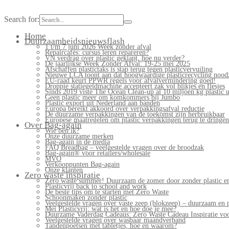
Search for:
Home
Duurzaamheidsnieuwsflash
1 t/m 7 juni 2026 Week zonder afval
Repaircafés: cursus leren repareren?
VN verdrag over plastic geklapt, hoe nu verder?
De jaarlijkse Week Zonder Afval: 19-25 mei 2025
Afschaffen plastictaks is stap terug tegen plasticvervuiling
Nieuwe LCA toont aan dat hoogwaardige plasticrecycling noodz
EU-raad keurt PPWR regels voor afvalvermindering goed!
Droppie statiegeldmachine accepteert zak vol blikjes en flesjes
Sinds 2019 viste The Ocean Clean-up al 10 miljoen kg plastic u
Geen plastic meer om komkommers bij Jumbo
Plastic export uit Nederland aan banden
Europa bereikt akkoord over verpakkingsafval reductie
De duurzame verpakkingen van de toekomst zijn herbruikbaar
Europese maatregelen om plastic verpakkingen terug te dringen
Over Bag-again
Wie ben ik?
Onze duurzame merken
Bag-again in de media
FAQ Breadbag – veelgestelde vragen over de broodzak
Bag-again® voor retailers/wholesale
MVO
Verkooppunten Bag-again
Onze klanten
Zero waste inspiratie
Zero waste summer! Duurzaam de zomer door zonder plastic en
Plasticvrij back to school and work
De beste tips om te starten met Zero Waste
Schoonmaken zonder plastic
Veelgestelde vragen over vaste zeep (blokzeep) – duurzaam en 
Mei Plasticvrij: wat is het en hoe doe je mee?
Duurzame Vaderdag Cadeaus: Zero Waste Cadeau Inspiratie v
Veelgestelde vragen over wasbaar maandverband
Tandenpoetsen met tabletjes, hoe en waarom?