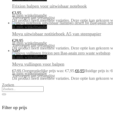
Frixion balpen voor uitwisbaar notebook
€
3,95
In mijn winkelmandje
Toevoegen aan verlanglijst
Dit product heeft meerdere variaties. Deze optie kan gekozen 
In mijn winkelmandje
Moyu uitwisbaar notitieboek A5 van steenpapier
€
29,95
In mijn winkelmandje
Toevoegen aan verlanglijst
Dit product heeft meerdere variaties. Deze optie kan gekozen 
Sale!
In mijn winkelmandje
Moyu vullingen voor balpen
€
7,95
Oorspronkelijke prijs was: €7,95.
€
6,95
Huidige prijs is: €
In mijn winkelmandje
Toevoegen aan verlanglijst
Dit product heeft meerdere variaties. Deze optie kan gekozen 
Zoeken
Filter op prijs