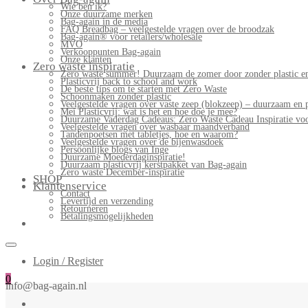
Wie ben ik?
Onze duurzame merken
Bag-again in de media
FAQ Breadbag – veelgestelde vragen over de broodzak
Bag-again® voor retailers/wholesale
MVO
Verkooppunten Bag-again
Onze klanten
Zero waste inspiratie
Zero waste summer! Duurzaam de zomer door zonder plastic en
Plasticvrij back to school and work
De beste tips om te starten met Zero Waste
Schoonmaken zonder plastic
Veelgestelde vragen over vaste zeep (blokzeep) – duurzaam en 
Mei Plasticvrij: wat is het en hoe doe je mee?
Duurzame Vaderdag Cadeaus: Zero Waste Cadeau Inspiratie v
Veelgestelde vragen over wasbaar maandverband
Tandenpoetsen met tabletjes, hoe en waarom?
Veelgestelde vragen over de bijenwasdoek
Persoonlijke blogs van Inge
Duurzame Moederdaginspiratie!
Duurzaam plasticvrij kerstpakket van Bag-again
Zero waste December-inspiratie
SHOP
Klantenservice
Contact
Levertijd en verzending
Retourneren
Betalingsmogelijkheden
Login / Register
0
info@bag-again.nl