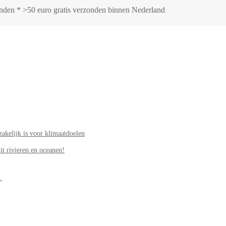
zonden * >50 euro gratis verzonden binnen Nederland
akelijk is voor klimaatdoelen
it rivieren en oceanen!
.