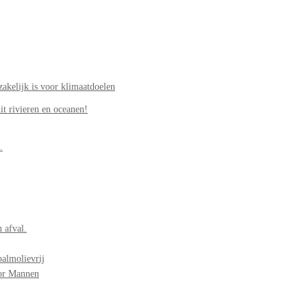
akelijk is voor klimaatdoelen
it rivieren en oceanen!
.
 afval.
palmolievrij
oor Mannen