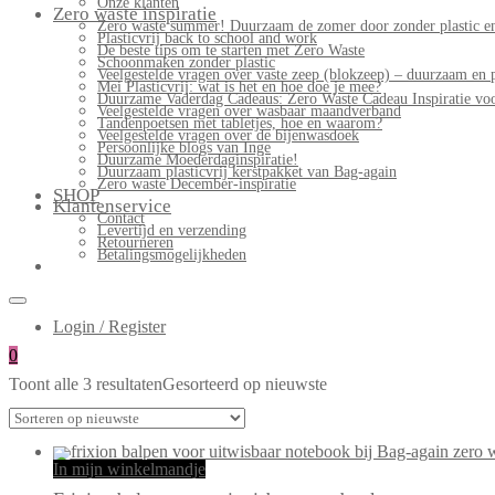
Onze klanten
Zero waste inspiratie
Zero waste summer! Duurzaam de zomer door zonder plastic en
Plasticvrij back to school and work
De beste tips om te starten met Zero Waste
Schoonmaken zonder plastic
Veelgestelde vragen over vaste zeep (blokzeep) – duurzaam en 
Mei Plasticvrij: wat is het en hoe doe je mee?
Duurzame Vaderdag Cadeaus: Zero Waste Cadeau Inspiratie v
Veelgestelde vragen over wasbaar maandverband
Tandenpoetsen met tabletjes, hoe en waarom?
Veelgestelde vragen over de bijenwasdoek
Persoonlijke blogs van Inge
Duurzame Moederdaginspiratie!
Duurzaam plasticvrij kerstpakket van Bag-again
Zero waste December-inspiratie
SHOP
Klantenservice
Contact
Levertijd en verzending
Retourneren
Betalingsmogelijkheden
Login / Register
0
Toont alle 3 resultaten
Gesorteerd op nieuwste
In mijn winkelmandje