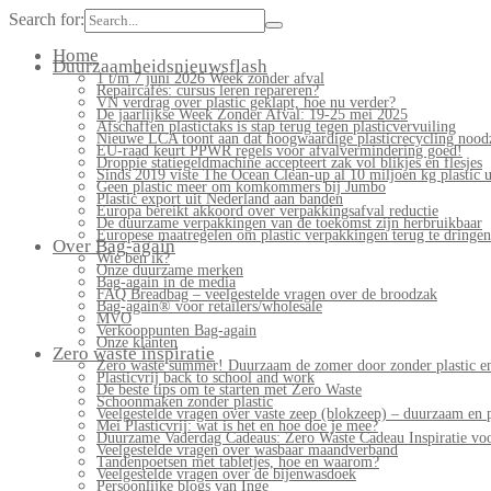
Search for:
Home
Duurzaamheidsnieuwsflash
1 t/m 7 juni 2026 Week zonder afval
Repaircafés: cursus leren repareren?
VN verdrag over plastic geklapt, hoe nu verder?
De jaarlijkse Week Zonder Afval: 19-25 mei 2025
Afschaffen plastictaks is stap terug tegen plasticvervuiling
Nieuwe LCA toont aan dat hoogwaardige plasticrecycling noodz
EU-raad keurt PPWR regels voor afvalvermindering goed!
Droppie statiegeldmachine accepteert zak vol blikjes en flesjes
Sinds 2019 viste The Ocean Clean-up al 10 miljoen kg plastic u
Geen plastic meer om komkommers bij Jumbo
Plastic export uit Nederland aan banden
Europa bereikt akkoord over verpakkingsafval reductie
De duurzame verpakkingen van de toekomst zijn herbruikbaar
Europese maatregelen om plastic verpakkingen terug te dringen
Over Bag-again
Wie ben ik?
Onze duurzame merken
Bag-again in de media
FAQ Breadbag – veelgestelde vragen over de broodzak
Bag-again® voor retailers/wholesale
MVO
Verkooppunten Bag-again
Onze klanten
Zero waste inspiratie
Zero waste summer! Duurzaam de zomer door zonder plastic en
Plasticvrij back to school and work
De beste tips om te starten met Zero Waste
Schoonmaken zonder plastic
Veelgestelde vragen over vaste zeep (blokzeep) – duurzaam en 
Mei Plasticvrij: wat is het en hoe doe je mee?
Duurzame Vaderdag Cadeaus: Zero Waste Cadeau Inspiratie v
Veelgestelde vragen over wasbaar maandverband
Tandenpoetsen met tabletjes, hoe en waarom?
Veelgestelde vragen over de bijenwasdoek
Persoonlijke blogs van Inge