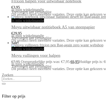
Frixion balpen voor uitwisbaar notebook
€
3,95
In mijn winkelmandje
Toevoegen aan verlanglijst
Dit product heeft meerdere variaties. Deze optie kan gekozen 
In mijn winkelmandje
Moyu uitwisbaar notitieboek A5 van steenpapier
€
29,95
In mijn winkelmandje
Toevoegen aan verlanglijst
Dit product heeft meerdere variaties. Deze optie kan gekozen 
Sale!
In mijn winkelmandje
Moyu vullingen voor balpen
€
7,95
Oorspronkelijke prijs was: €7,95.
€
6,95
Huidige prijs is: €
In mijn winkelmandje
Toevoegen aan verlanglijst
Dit product heeft meerdere variaties. Deze optie kan gekozen 
Zoeken
Filter op prijs