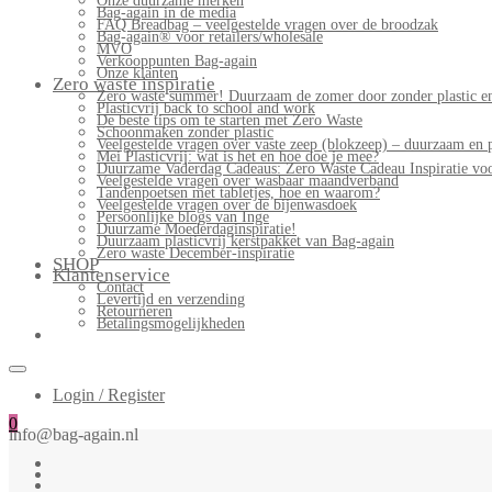
Onze duurzame merken
Bag-again in de media
FAQ Breadbag – veelgestelde vragen over de broodzak
Bag-again® voor retailers/wholesale
MVO
Verkooppunten Bag-again
Onze klanten
Zero waste inspiratie
Zero waste summer! Duurzaam de zomer door zonder plastic en
Plasticvrij back to school and work
De beste tips om te starten met Zero Waste
Schoonmaken zonder plastic
Veelgestelde vragen over vaste zeep (blokzeep) – duurzaam en 
Mei Plasticvrij: wat is het en hoe doe je mee?
Duurzame Vaderdag Cadeaus: Zero Waste Cadeau Inspiratie v
Veelgestelde vragen over wasbaar maandverband
Tandenpoetsen met tabletjes, hoe en waarom?
Veelgestelde vragen over de bijenwasdoek
Persoonlijke blogs van Inge
Duurzame Moederdaginspiratie!
Duurzaam plasticvrij kerstpakket van Bag-again
Zero waste December-inspiratie
SHOP
Klantenservice
Contact
Levertijd en verzending
Retourneren
Betalingsmogelijkheden
Login / Register
0
info@bag-again.nl