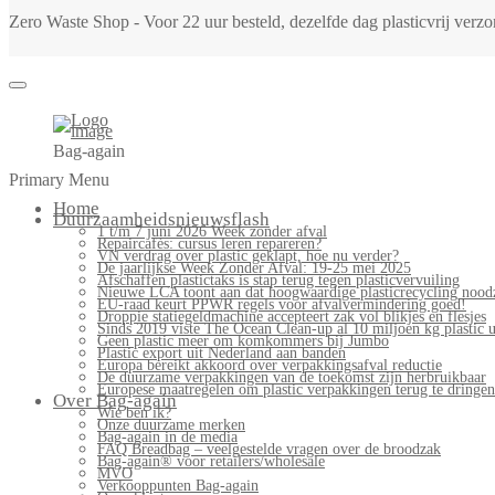
Zero Waste Shop - Voor 22 uur besteld, dezelfde dag plasticvrij ver
Bag-again
Primary Menu
Home
Duurzaamheidsnieuwsflash
1 t/m 7 juni 2026 Week zonder afval
Repaircafés: cursus leren repareren?
VN verdrag over plastic geklapt, hoe nu verder?
De jaarlijkse Week Zonder Afval: 19-25 mei 2025
Afschaffen plastictaks is stap terug tegen plasticvervuiling
Nieuwe LCA toont aan dat hoogwaardige plasticrecycling noodz
EU-raad keurt PPWR regels voor afvalvermindering goed!
Droppie statiegeldmachine accepteert zak vol blikjes en flesjes
Sinds 2019 viste The Ocean Clean-up al 10 miljoen kg plastic u
Geen plastic meer om komkommers bij Jumbo
Plastic export uit Nederland aan banden
Europa bereikt akkoord over verpakkingsafval reductie
De duurzame verpakkingen van de toekomst zijn herbruikbaar
Europese maatregelen om plastic verpakkingen terug te dringen
Over Bag-again
Wie ben ik?
Onze duurzame merken
Bag-again in de media
FAQ Breadbag – veelgestelde vragen over de broodzak
Bag-again® voor retailers/wholesale
MVO
Verkooppunten Bag-again