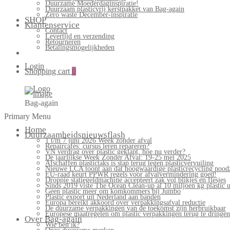
Duurzame Moederdaginspiratie!
Duurzaam plasticvrij kerstpakket van Bag-again
Zero waste December-inspiratie
SHOP
Klantenservice
Contact
Levertijd en verzending
Retourneren
Betalingsmogelijkheden
Login
Shopping cart
0
Bag-again
Primary Menu
Home
Duurzaamheidsnieuwsflash
1 t/m 7 juni 2026 Week zonder afval
Repaircafés: cursus leren repareren?
VN verdrag over plastic geklapt, hoe nu verder?
De jaarlijkse Week Zonder Afval: 19-25 mei 2025
Afschaffen plastictaks is stap terug tegen plasticvervuiling
Nieuwe LCA toont aan dat hoogwaardige plasticrecycling noodz
EU-raad keurt PPWR regels voor afvalvermindering goed!
Droppie statiegeldmachine accepteert zak vol blikjes en flesjes
Sinds 2019 viste The Ocean Clean-up al 10 miljoen kg plastic u
Geen plastic meer om komkommers bij Jumbo
Plastic export uit Nederland aan banden
Europa bereikt akkoord over verpakkingsafval reductie
De duurzame verpakkingen van de toekomst zijn herbruikbaar
Europese maatregelen om plastic verpakkingen terug te dringen
Over Bag-again
Wie ben ik?