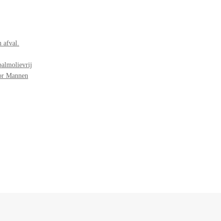
 afval.
palmolievrij
oor Mannen