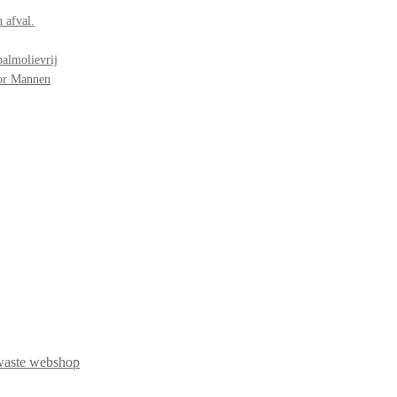
 afval.
palmolievrij
oor Mannen