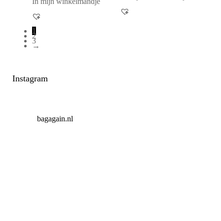
In mijn winkelmandje
1
2
3
→
Instagram
bagagain.nl