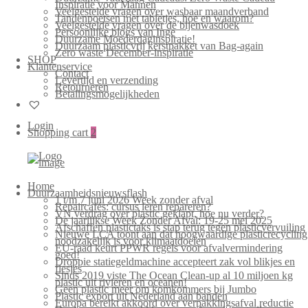
Inspiratie voor Mannen
Veelgestelde vragen over wasbaar maandverband
Tandenpoetsen met tabletjes, hoe en waarom?
Veelgestelde vragen over de bijenwasdoek
Persoonlijke blogs van Inge
Duurzame Moederdaginspiratie!
Duurzaam plasticvrij kerstpakket van Bag-again
Zero waste December-inspiratie
SHOP
Klantenservice
Contact
Levertijd en verzending
Retourneren
Betalingsmogelijkheden
Login
Shopping cart
2
Home
Duurzaamheidsnieuwsflash
1 t/m 7 juni 2026 Week zonder afval
Repaircafés: cursus leren repareren?
VN verdrag over plastic geklapt, hoe nu verder?
De jaarlijkse Week Zonder Afval: 19-25 mei 2025
Afschaffen plastictaks is stap terug tegen plasticvervuiling
Nieuwe LCA toont aan dat hoogwaardige plasticrecycling
noodzakelijk is voor klimaatdoelen
EU-raad keurt PPWR regels voor afvalvermindering
goed!
Droppie statiegeldmachine accepteert zak vol blikjes en
flesjes
Sinds 2019 viste The Ocean Clean-up al 10 miljoen kg
plastic uit rivieren en oceanen!
Geen plastic meer om komkommers bij Jumbo
Plastic export uit Nederland aan banden
Europa bereikt akkoord over verpakkingsafval reductie