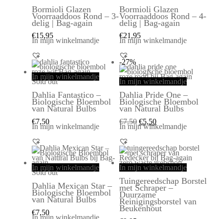
Bormioli Glazen
Bormioli Glazen
Voorraaddoos Rond – 3-
Voorraaddoos Rond – 4-
delig | Bag-again
delig | Bag-again
€
15,95
€
21,95
In mijn winkelmandje
In mijn winkelmandje
-27%
In mijn winkelmandje
Sold out
In mijn winkelmandje
Dahlia Fantastico –
Dahlia Pride One –
Biologische Bloembol
Biologische Bloembol
van Natural Bulbs
van Natural Bulbs
€
7,50
€
7,50
€
5,50
In mijn winkelmandje
In mijn winkelmandje
In mijn winkelmandje
In mijn winkelmandje
Sold out
Tuingereedschap Borstel
Dahlia Mexican Star –
met Schraper –
Biologische Bloembol
Duurzame
van Natural Bulbs
Reinigingsborstel van
Beukenhout
€
7,50
In mijn winkelmandje