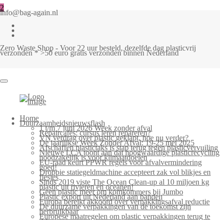
2
info@bag-again.nl
Zero Waste Shop - Voor 22 uur besteld, dezelfde dag plasticvrij
verzonden * >50 euro gratis verzonden binnen Nederland
Home
Duurzaamheidsnieuwsflash
1 t/m 7 juni 2026 Week zonder afval
Repaircafés: cursus leren repareren?
VN verdrag over plastic geklapt, hoe nu verder?
De jaarlijkse Week Zonder Afval: 19-25 mei 2025
Afschaffen plastictaks is stap terug tegen plasticvervuiling
Nieuwe LCA toont aan dat hoogwaardige plasticrecycling
noodzakelijk is voor klimaatdoelen
EU-raad keurt PPWR regels voor afvalvermindering
goed!
Droppie statiegeldmachine accepteert zak vol blikjes en
flesjes
Sinds 2019 viste The Ocean Clean-up al 10 miljoen kg
plastic uit rivieren en oceanen!
Geen plastic meer om komkommers bij Jumbo
Plastic export uit Nederland aan banden
Europa bereikt akkoord over verpakkingsafval reductie
De duurzame verpakkingen van de toekomst zijn
herbruikbaar
Europese maatregelen om plastic verpakkingen terug te