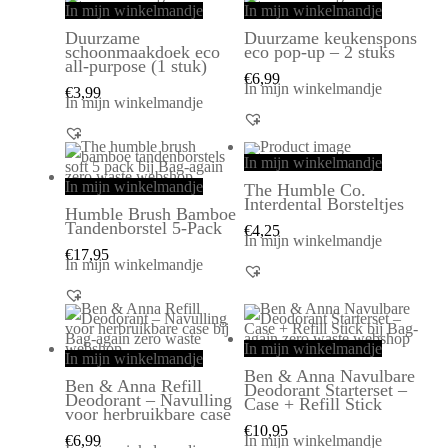
In mijn winkelmandje
In mijn winkelmandje
Duurzame
Duurzame keukenspons
schoonmaakdoek eco
eco pop-up – 2 stuks
all-purpose (1 stuk)
€
6,99
In mijn winkelmandje
€
3,99
In mijn winkelmandje
In mijn winkelmandje
In mijn winkelmandje
The Humble Co.
Interdental Borsteltjes
Humble Brush Bamboe
Tandenborstel 5-Pack
€
4,25
In mijn winkelmandje
€
17,95
In mijn winkelmandje
In mijn winkelmandje
In mijn winkelmandje
Ben & Anna Navulbare
Ben & Anna Refill
Deodorant Starterset –
Deodorant – Navulling
Case + Refill Stick
voor herbruikbare case
€
10,95
€
6,99
In mijn winkelmandje