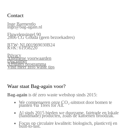
Contact
Inge Barmentlo
inge@bag-again.nl
Fluwelensingel 90
2806 CG Gouda (geen bezoekadres)
BTW: NL001969030B24
KvK: 61958220
Privacy
Algemene voorwaarden
Disclaimer
Affiliates programma
Vind meer zero waste tips
Waar staat Bag-again voor?
Bag‑again
is dé zero waste webshop sinds 2015:
We compenseren onze CO₂-uitstoot door bomen te
planten via Trees for All.
Al sinds 2015 bieden we duurzame, fairtrade en lokale
(handmade) producten, zoals de katoenen broodzak.
Focus op circulaire kwaliteit: biologisch, plasticvrij en
built-to-last.