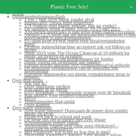
+
Plastic Free July!
Home
Duurzaamheidsnieuwsflash
1 t/m 7 juni 2026 Week zonder afval
Repaircafés: cursus leren repareren?
VN verdrag over plastic geklapt, hoe nu verder?
De jaarlijkse Week Zonder Afval: 19-25 mei 2025
Afschaffen plastictaks is stap terug tegen plasticvervuiling
Nieuwe LCA toont aan dat hoogwaardige plasticrecycling
noodzakelijk is voor klimaatdoelen
EU-raad keurt PPWR regels voor afvalvermindering
goed!
Droppie statiegeldmachine accepteert zak vol blikjes en
flesjes
Sinds 2019 viste The Ocean Clean-up al 10 miljoen kg
plastic uit rivieren en oceanen!
Geen plastic meer om komkommers bij Jumbo
Plastic export uit Nederland aan banden
Europa bereikt akkoord over verpakkingsafval reductie
De duurzame verpakkingen van de toekomst zijn
herbruikbaar
Europese maatregelen om plastic verpakkingen terug te
dringen.
Over Bag-again
Wie ben ik?
Onze duurzame merken
Bag-again in de media
FAQ Breadbag – veelgestelde vragen over de broodzak
Bag-again® voor retailers/wholesale
MVO
Verkooppunten Bag-again
Onze klanten
Zero waste inspiratie
Zero waste summer! Duurzaam de zomer door zonder
plastic en afval.
Plasticvrij back to school and work
De beste tips om te starten met Zero Waste
Schoonmaken zonder plastic
Veelgestelde vragen over vaste zeep (blokzeep) –
duurzaam en palmolievrij
Mei Plasticvrij: wat is het en hoe doe je mee?
Duurzame Vaderdag Cadeaus: Zero Waste Cadeau