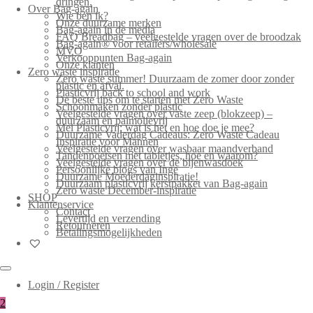
dringen.
Over Bag-again
Wie ben ik?
Onze duurzame merken
Bag-again in de media
FAQ Breadbag – veelgestelde vragen over de broodzak
Bag-again® voor retailers/wholesale
MVO
Verkooppunten Bag-again
Onze klanten
Zero waste inspiratie
Zero waste summer! Duurzaam de zomer door zonder
plastic en afval.
Plasticvrij back to school and work
De beste tips om te starten met Zero Waste
Schoonmaken zonder plastic
Veelgestelde vragen over vaste zeep (blokzeep) –
duurzaam en palmolievrij
Mei Plasticvrij: wat is het en hoe doe je mee?
Duurzame Vaderdag Cadeaus: Zero Waste Cadeau
Inspiratie voor Mannen
Veelgestelde vragen over wasbaar maandverband
Tandenpoetsen met tabletjes, hoe en waarom?
Veelgestelde vragen over de bijenwasdoek
Persoonlijke blogs van Inge
Duurzame Moederdaginspiratie!
Duurzaam plasticvrij kerstpakket van Bag-again
Zero waste December-inspiratie
SHOP
Klantenservice
Contact
Levertijd en verzending
Retourneren
Betalingsmogelijkheden
Login / Register
2