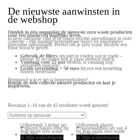
De nieuwste aanwinsten in
de webshop
Ontdek in één oogopslag de nieuwste zero waste producten
voor een plasticvrij dagelijks leven.
In deze categorie vind je de meest recente aanvullingen in onze
collectie – van handige herbruikbare basics tot innovatieve
duurzame oplossingen. Perfect om je zero waste lifestyle een
frisse boost te geven.
Gebruik de filters
om snel te vinden wat je zoekt –
binnen 30 seconden heb je jouw perfecte match.
Vandaag voor 22 uur
besteld, is vandaag nog
verzonden naar jou!
Gratis verzending > 50 euro
bij een een bestelling
binnen Nederland
Benieuwd wat er net is binnengekomen?
Bekijk de hele collectie nieuwe producten en laat je
inspireren.
Resultaat 1–16 van de 42 resultaten wordt getoond
In mijn winkelmandje
In mijn winkelmandje