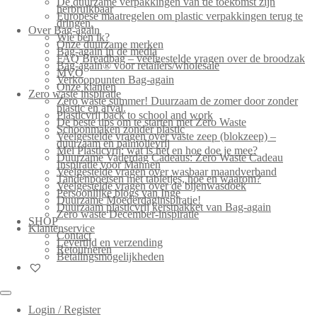
De duurzame verpakkingen van de toekomst zijn
herbruikbaar
Europese maatregelen om plastic verpakkingen terug te
dringen.
Over Bag-again
Wie ben ik?
Onze duurzame merken
Bag-again in de media
FAQ Breadbag – veelgestelde vragen over de broodzak
Bag-again® voor retailers/wholesale
MVO
Verkooppunten Bag-again
Onze klanten
Zero waste inspiratie
Zero waste summer! Duurzaam de zomer door zonder
plastic en afval.
Plasticvrij back to school and work
De beste tips om te starten met Zero Waste
Schoonmaken zonder plastic
Veelgestelde vragen over vaste zeep (blokzeep) –
duurzaam en palmolievrij
Mei Plasticvrij: wat is het en hoe doe je mee?
Duurzame Vaderdag Cadeaus: Zero Waste Cadeau
Inspiratie voor Mannen
Veelgestelde vragen over wasbaar maandverband
Tandenpoetsen met tabletjes, hoe en waarom?
Veelgestelde vragen over de bijenwasdoek
Persoonlijke blogs van Inge
Duurzame Moederdaginspiratie!
Duurzaam plasticvrij kerstpakket van Bag-again
Zero waste December-inspiratie
SHOP
Klantenservice
Contact
Levertijd en verzending
Retourneren
Betalingsmogelijkheden
Login / Register