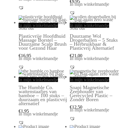
€
9,95
In mijn winkelmandje
In mijn winkelmandje
In mijn winkelmandje
Sold out
Sold out
Plasticvrije Hoofdhuid
Duurzame Wol
Massage Borstel –
Drogerballen – 5 Stuks
Duurzame Scalp Brush
– Herbruikbaar &
voor Gezond Haar
Plasticvrij Alternatief
€
16,95
€
21,00
In mijn winkelmandje
In mijn winkelmandje
In mijn winkelmandje
In mijn winkelmandje
The Humble Co.
Soapi Magnetische
wattenstaafjes van
Zeephouder van
bamboe – 100 stuks –
Gerecycled Plastic –
duurzaam en plasticvrij
Zonder Boren
alternatief
€
12,50
In mijn winkelmandje
€
1,95
In mijn winkelmandje