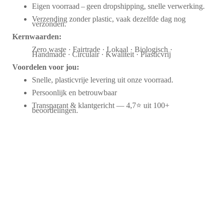
Eigen voorraad – geen dropshipping, snelle verwerking.
Verzending zonder plastic, vaak dezelfde dag nog
verzonden.
Kernwaarden:
Zero waste · Fairtrade · Lokaal · Biologisch ·
Handmade · Circulair · Kwaliteit · Plasticvrij
Voordelen voor jou:
Snelle, plasticvrije levering uit onze voorraad.
Persoonlijk en betrouwbaar
Transparant & klantgericht — 4,7⭐ uit 100+
beoordelingen.