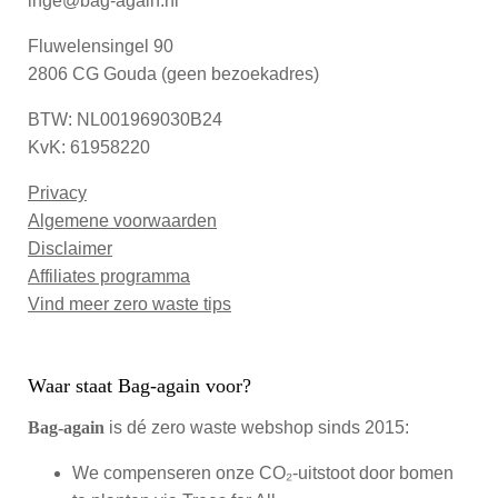
inge@bag-again.nl
Fluwelensingel 90
2806 CG Gouda (geen bezoekadres)
BTW: NL001969030B24
KvK: 61958220
Privacy
Algemene voorwaarden
Disclaimer
Affiliates programma
Vind meer zero waste tips
Waar staat Bag-again voor?
Bag‑again
is dé zero waste webshop sinds 2015:
We compenseren onze CO₂-uitstoot door bomen