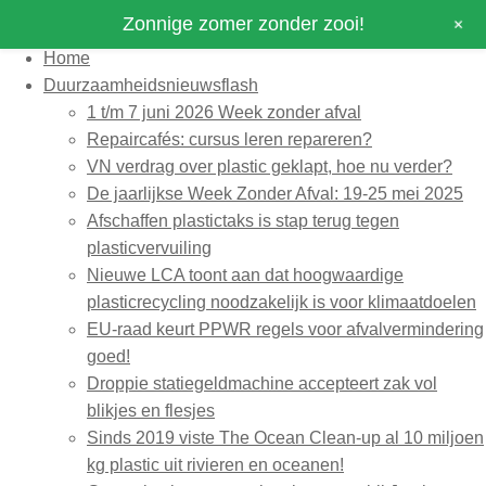
+
Zonnige zomer zonder zooi!
Home
Duurzaamheidsnieuwsflash
1 t/m 7 juni 2026 Week zonder afval
Repaircafés: cursus leren repareren?
VN verdrag over plastic geklapt, hoe nu verder?
De jaarlijkse Week Zonder Afval: 19-25 mei 2025
Afschaffen plastictaks is stap terug tegen
plasticvervuiling
Nieuwe LCA toont aan dat hoogwaardige
plasticrecycling noodzakelijk is voor klimaatdoelen
EU-raad keurt PPWR regels voor afvalvermindering
goed!
Droppie statiegeldmachine accepteert zak vol
blikjes en flesjes
Sinds 2019 viste The Ocean Clean-up al 10 miljoen
kg plastic uit rivieren en oceanen!