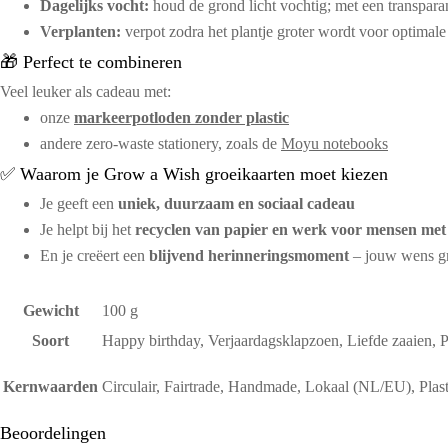
Dagelijks vocht:
houd de grond licht vochtig; met een transpara
Verplanten:
verpot zodra het plantje groter wordt voor optimale
🎁 Perfect te combineren
Veel leuker als cadeau met:
onze
markeerpotloden zonder plastic
andere zero‑waste stationery, zoals de
Moyu notebooks
✅ Waarom je Grow a Wish groeikaarten moet kiezen
Je geeft een
uniek, duurzaam en sociaal cadeau
Je helpt bij het
recyclen van papier en werk voor mensen met 
En je creëert een
blijvend herinneringsmoment
– jouw wens gr
Gewicht
100 g
Soort
Happy birthday, Verjaardagsklapzoen, Liefde zaaien, P
Kernwaarden
Circulair, Fairtrade, Handmade, Lokaal (NL/EU), Plast
Beoordelingen