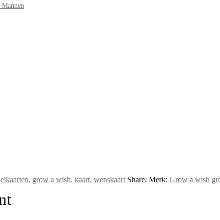
r Mannen
eikaarten
,
grow a wish
,
kaart
,
wenskaart
Share:
Merk:
Grow a wish gro
nt