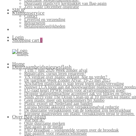
Duurzame Moederdaginspiratie!
Duurzaam plasticvrij kerstpakket van Bag-again
Zero waste December-inspiratie
SHOP
Klantenservice
Contact
Levertijd en verzending
Retourneren
Betalingsmogelijkheden
Login
Shopping cart
0
Bag-
again
Primary
Home
Menu
Duurzaamheidsnieuwsflash
1 t/m 7 juni 2026 Week zonder afval
Repaircafés: cursus leren repareren?
VN verdrag over plastic geklapt, hoe nu verder?
De jaarlijkse Week Zonder Afval: 19-25 mei 2025
Afschaffen plastictaks is stap terug tegen plasticvervuiling
Nieuwe LCA toont aan dat hoogwaardige plasticrecycling noodzak
EU-raad keurt PPWR regels voor afvalvermindering goed!
Droppie statiegeldmachine accepteert zak vol blikjes en flesjes
Sinds 2019 viste The Ocean Clean-up al 10 miljoen kg plastic uit
Geen plastic meer om komkommers bij Jumbo
Plastic export uit Nederland aan banden
Europa bereikt akkoord over verpakkingsafval reductie
De duurzame verpakkingen van de toekomst zijn herbruikbaar
Europese maatregelen om plastic verpakkingen terug te dringen.
Over Bag-again
Wie ben ik?
Onze duurzame merken
Bag-again in de media
FAQ Breadbag – veelgestelde vragen over de broodzak
Bag-again® voor retailers/wholesale