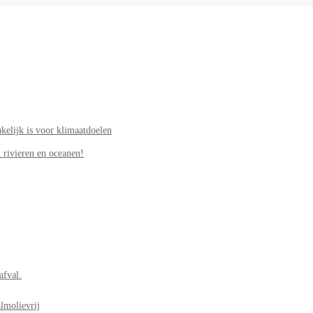
elijk is voor klimaatdoelen
 rivieren en oceanen!
afval.
lmolievrij