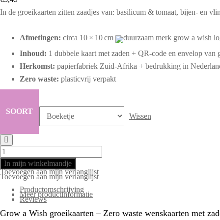
In de groeikaarten zitten zaadjes van: basilicum & tomaat, bijen- en vl
Afmetingen:
circa 10 × 10 cm
Inhoud:
1 dubbele kaart met zaden + QR-code en envelop van g
Herkomst:
papierfabriek Zuid-Afrika + bedrukking in Nederlan
Zero waste:
plasticvrij verpakt
SOORT
Wissen
Groeikaarten
Grow
a
wish
In mijn winkelmandje
vierkant
Toevoegen aan mijn verlanglijst
aantal
Toevoegen aan mijn verlanglijst
Productomschrijving
Meer productinformatie
Reviews
Grow a Wish groeikaarten – Zero waste wenskaarten met za