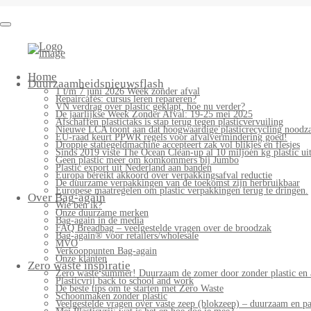
Bag-
again
Primary
Home
Menu
Duurzaamheidsnieuwsflash
1 t/m 7 juni 2026 Week zonder afval
Repaircafés: cursus leren repareren?
VN verdrag over plastic geklapt, hoe nu verder?
De jaarlijkse Week Zonder Afval: 19-25 mei 2025
Afschaffen plastictaks is stap terug tegen plasticvervuiling
Nieuwe LCA toont aan dat hoogwaardige plasticrecycling noodzak
EU-raad keurt PPWR regels voor afvalvermindering goed!
Droppie statiegeldmachine accepteert zak vol blikjes en flesjes
Sinds 2019 viste The Ocean Clean-up al 10 miljoen kg plastic uit
Geen plastic meer om komkommers bij Jumbo
Plastic export uit Nederland aan banden
Europa bereikt akkoord over verpakkingsafval reductie
De duurzame verpakkingen van de toekomst zijn herbruikbaar
Europese maatregelen om plastic verpakkingen terug te dringen.
Over Bag-again
Wie ben ik?
Onze duurzame merken
Bag-again in de media
FAQ Breadbag – veelgestelde vragen over de broodzak
Bag-again® voor retailers/wholesale
MVO
Verkooppunten Bag-again
Onze klanten
Zero waste inspiratie
Zero waste summer! Duurzaam de zomer door zonder plastic en 
Plasticvrij back to school and work
De beste tips om te starten met Zero Waste
Schoonmaken zonder plastic
Veelgestelde vragen over vaste zeep (blokzeep) – duurzaam en pa