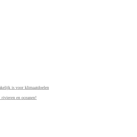
elijk is voor klimaatdoelen
 rivieren en oceanen!