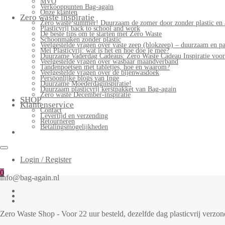
MVO
Verkooppunten Bag-again
Onze klanten
Zero waste inspiratie
Zero waste summer! Duurzaam de zomer door zonder plastic en 
Plasticvrij back to school and work
De beste tips om te starten met Zero Waste
Schoonmaken zonder plastic
Veelgestelde vragen over vaste zeep (blokzeep) – duurzaam en pa
Mei Plasticvrij: wat is het en hoe doe je mee?
Duurzame Vaderdag Cadeaus: Zero Waste Cadeau Inspiratie voo
Veelgestelde vragen over wasbaar maandverband
Tandenpoetsen met tabletjes, hoe en waarom?
Veelgestelde vragen over de bijenwasdoek
Persoonlijke blogs van Inge
Duurzame Moederdaginspiratie!
Duurzaam plasticvrij kerstpakket van Bag-again
Zero waste December-inspiratie
SHOP
Klantenservice
Contact
Levertijd en verzending
Retourneren
Betalingsmogelijkheden
Login / Register
0
info@bag-again.nl
Zero Waste Shop - Voor 22 uur besteld, dezelfde dag plasticvrij verz