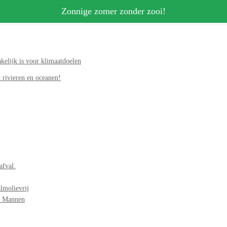
Zonnige zomer zonder zooi!
elijk is voor klimaatdoelen
 rivieren en oceanen!
afval.
lmolievrij
r Mannen