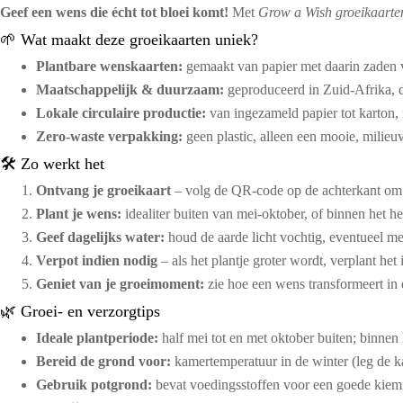
Geef een wens die écht tot bloei komt!
Met
Grow a Wish groeikaarte
🌱 Wat maakt deze groeikaarten uniek?
Plantbare wenskaarten:
gemaakt van papier met daarin zaden ve
Maatschappelijk & duurzaam:
geproduceerd in Zuid-Afrika, d
Lokale circulaire productie:
van ingezameld papier tot karton,
Zero-waste verpakking:
geen plastic, alleen een mooie, milieuv
🛠️ Zo werkt het
Ontvang je groeikaart
– volg de QR-code op de achterkant om j
Plant je wens:
idealiter buiten van mei‑oktober, of binnen het he
Geef dagelijks water:
houd de aarde licht vochtig, eventueel me
Verpot indien nodig
– als het plantje groter wordt, verplant het 
Geniet van je groeimoment:
zie hoe een wens transformeert in 
🌿 Groei- en verzorgtips
Ideale plantperiode:
half mei tot en met oktober buiten; binnen h
Bereid de grond voor:
kamertemperatuur in de winter (leg de 
Gebruik potgrond:
bevat voedingsstoffen voor een goede kiem