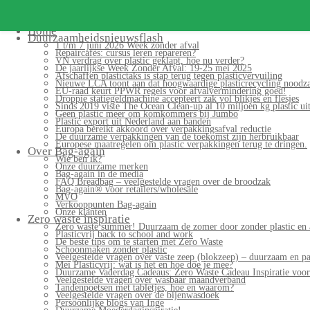
Search
for:
Home
Duurzaamheidsnieuwsflash
1 t/m 7 juni 2026 Week zonder afval
Repaircafés: cursus leren repareren?
VN verdrag over plastic geklapt, hoe nu verder?
De jaarlijkse Week Zonder Afval: 19-25 mei 2025
Afschaffen plastictaks is stap terug tegen plasticvervuiling
Nieuwe LCA toont aan dat hoogwaardige plasticrecycling noodzak
EU-raad keurt PPWR regels voor afvalvermindering goed!
Droppie statiegeldmachine accepteert zak vol blikjes en flesjes
Sinds 2019 viste The Ocean Clean-up al 10 miljoen kg plastic uit
Geen plastic meer om komkommers bij Jumbo
Plastic export uit Nederland aan banden
Europa bereikt akkoord over verpakkingsafval reductie
De duurzame verpakkingen van de toekomst zijn herbruikbaar
Europese maatregelen om plastic verpakkingen terug te dringen.
Over Bag-again
Wie ben ik?
Onze duurzame merken
Bag-again in de media
FAQ Breadbag – veelgestelde vragen over de broodzak
Bag-again® voor retailers/wholesale
MVO
Verkooppunten Bag-again
Onze klanten
Zero waste inspiratie
Zero waste summer! Duurzaam de zomer door zonder plastic en 
Plasticvrij back to school and work
De beste tips om te starten met Zero Waste
Schoonmaken zonder plastic
Veelgestelde vragen over vaste zeep (blokzeep) – duurzaam en pa
Mei Plasticvrij: wat is het en hoe doe je mee?
Duurzame Vaderdag Cadeaus: Zero Waste Cadeau Inspiratie voo
Veelgestelde vragen over wasbaar maandverband
Tandenpoetsen met tabletjes, hoe en waarom?
Veelgestelde vragen over de bijenwasdoek
Persoonlijke blogs van Inge