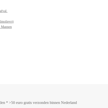
afval.
lmolievrij
r Mannen
onden * >50 euro gratis verzonden binnen Nederland