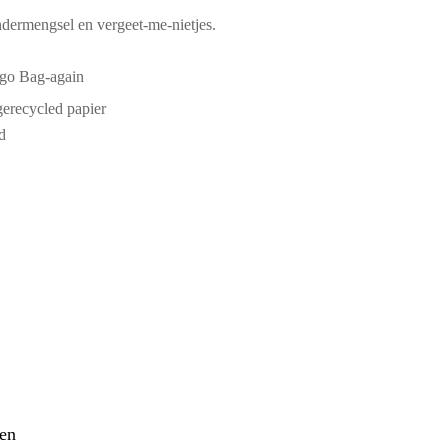
indermengsel en vergeet-me-nietjes.
erecycled papier
d
den