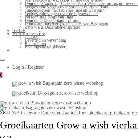
Mei Plasticvrij: wat is het en hoe doe je mee?
Duurzame Vaderdag Cadeaus: Zero Waste Cadeau Inspiratie voo
Veelgestelde vragen over wasbaar maandverband
Tandenpoetsen met tabletjes, hoe en waarom?
Veelgestelde vragen over de bijenwasdoek
Persoonlijke blogs van Inge
Duurzame Moederdaginspiratie!
Duurzaam plasticvrij kerstpakket van Bag-again
Zero waste December-inspiratie
SHOP
Klantenservice
Contact
Levertijd en verzending
Retourneren
Betalingsmogelijkheden
Login / Register
0
SKU
N/A
Categorie
Duurzame kaarten
Tags
bloeikaart
,
groeikaart
,
gro
Groeikaarten Grow a wish vierka
€
3,49