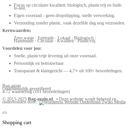
Focus op circulaire kwaliteit: biologisch, plasticvrij en built-
to-last.
Eigen voorraad – geen dropshipping, snelle verwerking.
Verzending zonder plastic, vaak dezelfde dag nog verzonden.
Kernwaarden:
Zero waste · Fairtrade · Lokaal · Biologisch ·
Handmade · Circulair · Kwaliteit · Plasticvrij
Voordelen voor jou:
Snelle, plasticvrije levering uit onze voorraad.
Persoonlijk en betrouwbaar
Transparant & klantgericht — 4,7⭐ uit 100+ beoordelingen.
Bag-again
Onafhankelijk geverifieerd
4.72 waardering
(101 beoordelingen)
© 2015-2025
Bag-again.nl
• Deze website wordt beheerd en
onderhouden door:
Shopping cart