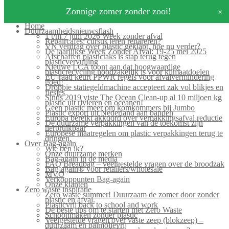
Search
+
Zonnige zomer zonder zooi!
for:
Home
Duurzaamheidsnieuwsflash
1 t/m 7 juni 2026 Week zonder afval
Repaircafés: cursus leren repareren?
VN verdrag over plastic geklapt, hoe nu verder?
De jaarlijkse Week Zonder Afval: 19-25 mei 2025
Afschaffen plastictaks is stap terug tegen
plasticvervuiling
Nieuwe LCA toont aan dat hoogwaardige
plasticrecycling noodzakelijk is voor klimaatdoelen
EU-raad keurt PPWR regels voor afvalvermindering
goed!
Droppie statiegeldmachine accepteert zak vol blikjes en
flesjes
Sinds 2019 viste The Ocean Clean-up al 10 miljoen kg
plastic uit rivieren en oceanen!
Geen plastic meer om komkommers bij Jumbo
Plastic export uit Nederland aan banden
Europa bereikt akkoord over verpakkingsafval reductie
De duurzame verpakkingen van de toekomst zijn
herbruikbaar
Europese maatregelen om plastic verpakkingen terug te
dringen.
Over Bag-again
Wie ben ik?
Onze duurzame merken
Bag-again in de media
FAQ Breadbag – veelgestelde vragen over de broodzak
Bag-again® voor retailers/wholesale
MVO
Verkooppunten Bag-again
Onze klanten
Zero waste inspiratie
Zero waste summer! Duurzaam de zomer door zonder
plastic en afval.
Plasticvrij back to school and work
De beste tips om te starten met Zero Waste
Schoonmaken zonder plastic
Veelgestelde vragen over vaste zeep (blokzeep) –
duurzaam en palmolievrij