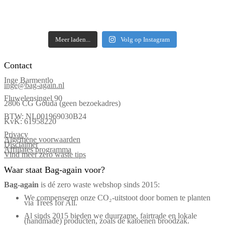
Meer laden...
Volg op Instagram
Contact
Inge Barmentlo
inge@bag-again.nl
Fluwelensingel 90
2806 CG Gouda (geen bezoekadres)
BTW: NL001969030B24
KvK: 61958220
Privacy
Algemene voorwaarden
Disclaimer
Affiliates programma
Vind meer zero waste tips
Waar staat Bag-again voor?
Bag‑again
is dé zero waste webshop sinds 2015:
We compenseren onze CO₂-uitstoot door bomen te planten
via Trees for All.
Al sinds 2015 bieden we duurzame, fairtrade en lokale
(handmade) producten, zoals de katoenen broodzak.