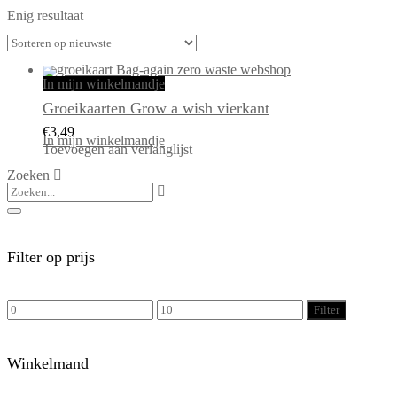
Enig resultaat
In mijn winkelmandje
Groeikaarten Grow a wish vierkant
€
3,49
In mijn winkelmandje
Toevoegen aan verlanglijst
Dit
product
Zoeken
heeft
meerdere
variaties.
Deze
optie
kan
gekozen
worden
op
de
Filter op prijs
productpagina
Min.
Max.
Filter
prijs
prijs
Winkelmand