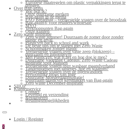
Europese maatregelen om plastic verpakkingen terug te
dringen.
Over Bag-again
Wie ben ik?
Onze duurzame merken
Bag-again in de media
FAQ Breadbag – veelgestelde vragen over de broodzak
Bag-again® voor retailers/wholesale
MVO
Verkooppunten Bag-again
Onze klanten
Zero waste inspiratie
Zero waste summer! Duurzaam de zomer door zonder
plastic en afval.
Plasticvrij back to school and work
De beste tips om te starten met Zero Waste
Schoonmaken zonder plastic
Veelgestelde vragen over vaste zeep (blokzeep) –
duurzaam en palmolievrij
Mei Plasticvrij: wat is het en hoe doe je mee?
Duurzame Vaderdag Cadeaus: Zero Waste Cadeau
Inspiratie voor Mannen
Veelgestelde vragen over wasbaar maandverband
Tandenpoetsen met tabletjes, hoe en waarom?
Veelgestelde vragen over de bijenwasdoek
Persoonlijke blogs van Inge
Duurzame Moederdaginspiratie!
Duurzaam plasticvrij kerstpakket van Bag-again
Zero waste December-inspiratie
SHOP
Klantenservice
Contact
Levertijd en verzending
Retourneren
Betalingsmogelijkheden
Login / Register
0