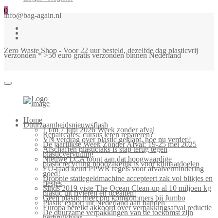
0
info@bag-again.nl
Zero Waste Shop - Voor 22 uur besteld, dezelfde dag plasticvrij
verzonden * >50 euro gratis verzonden binnen Nederland
Bag-
again
Primary
Home
Menu
Duurzaamheidsnieuwsflash
1 t/m 7 juni 2026 Week zonder afval
Repaircafés: cursus leren repareren?
VN verdrag over plastic geklapt, hoe nu verder?
De jaarlijkse Week Zonder Afval: 19-25 mei 2025
Afschaffen plastictaks is stap terug tegen
plasticvervuiling
Nieuwe LCA toont aan dat hoogwaardige
plasticrecycling noodzakelijk is voor klimaatdoelen
EU-raad keurt PPWR regels voor afvalvermindering
goed!
Droppie statiegeldmachine accepteert zak vol blikjes en
flesjes
Sinds 2019 viste The Ocean Clean-up al 10 miljoen kg
plastic uit rivieren en oceanen!
Geen plastic meer om komkommers bij Jumbo
Plastic export uit Nederland aan banden
Europa bereikt akkoord over verpakkingsafval reductie
De duurzame verpakkingen van de toekomst zijn
herbruikbaar