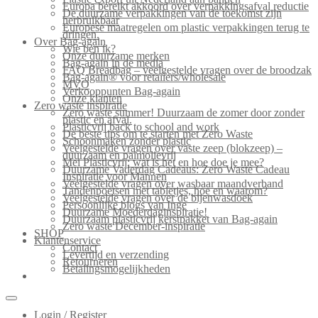
Europa bereikt akkoord over verpakkingsafval reductie
De duurzame verpakkingen van de toekomst zijn
herbruikbaar
Europese maatregelen om plastic verpakkingen terug te
dringen.
Over Bag-again
Wie ben ik?
Onze duurzame merken
Bag-again in de media
FAQ Breadbag – veelgestelde vragen over de broodzak
Bag-again® voor retailers/wholesale
MVO
Verkooppunten Bag-again
Onze klanten
Zero waste inspiratie
Zero waste summer! Duurzaam de zomer door zonder
plastic en afval.
Plasticvrij back to school and work
De beste tips om te starten met Zero Waste
Schoonmaken zonder plastic
Veelgestelde vragen over vaste zeep (blokzeep) –
duurzaam en palmolievrij
Mei Plasticvrij: wat is het en hoe doe je mee?
Duurzame Vaderdag Cadeaus: Zero Waste Cadeau
Inspiratie voor Mannen
Veelgestelde vragen over wasbaar maandverband
Tandenpoetsen met tabletjes, hoe en waarom?
Veelgestelde vragen over de bijenwasdoek
Persoonlijke blogs van Inge
Duurzame Moederdaginspiratie!
Duurzaam plasticvrij kerstpakket van Bag-again
Zero waste December-inspiratie
SHOP
Klantenservice
Contact
Levertijd en verzending
Retourneren
Betalingsmogelijkheden
Login / Register