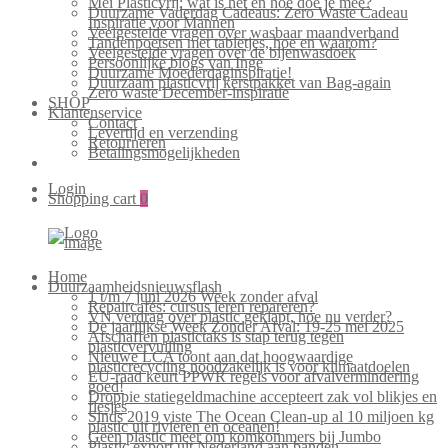
Mei Plasticvrij: wat is het en hoe doe je mee?
Duurzame Vaderdag Cadeaus: Zero Waste Cadeau
Inspiratie voor Mannen
Veelgestelde vragen over wasbaar maandverband
Tandenpoetsen met tabletjes, hoe en waarom?
Veelgestelde vragen over de bijenwasdoek
Persoonlijke blogs van Inge
Duurzame Moederdaginspiratie!
Duurzaam plasticvrij kerstpakket van Bag-again
Zero waste December-inspiratie
SHOP
Klantenservice
Contact
Levertijd en verzending
Retourneren
Betalingsmogelijkheden
Login
Shopping cart
0
Bag-
again
Primary
Home
Menu
Duurzaamheidsnieuwsflash
1 t/m 7 juni 2026 Week zonder afval
Repaircafés: cursus leren repareren?
VN verdrag over plastic geklapt, hoe nu verder?
De jaarlijkse Week Zonder Afval: 19-25 mei 2025
Afschaffen plastictaks is stap terug tegen
plasticvervuiling
Nieuwe LCA toont aan dat hoogwaardige
plasticrecycling noodzakelijk is voor klimaatdoelen
EU-raad keurt PPWR regels voor afvalvermindering
goed!
Droppie statiegeldmachine accepteert zak vol blikjes en
flesjes
Sinds 2019 viste The Ocean Clean-up al 10 miljoen kg
plastic uit rivieren en oceanen!
Geen plastic meer om komkommers bij Jumbo
Plastic export uit Nederland aan banden