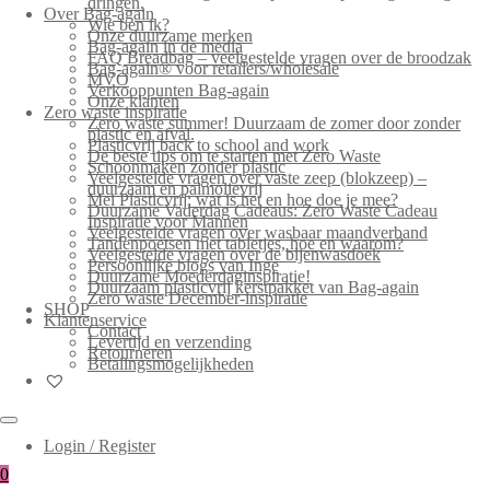
dringen.
Over Bag-again
Wie ben ik?
Onze duurzame merken
Bag-again in de media
FAQ Breadbag – veelgestelde vragen over de broodzak
Bag-again® voor retailers/wholesale
MVO
Verkooppunten Bag-again
Onze klanten
Zero waste inspiratie
Zero waste summer! Duurzaam de zomer door zonder
plastic en afval.
Plasticvrij back to school and work
De beste tips om te starten met Zero Waste
Schoonmaken zonder plastic
Veelgestelde vragen over vaste zeep (blokzeep) –
duurzaam en palmolievrij
Mei Plasticvrij: wat is het en hoe doe je mee?
Duurzame Vaderdag Cadeaus: Zero Waste Cadeau
Inspiratie voor Mannen
Veelgestelde vragen over wasbaar maandverband
Tandenpoetsen met tabletjes, hoe en waarom?
Veelgestelde vragen over de bijenwasdoek
Persoonlijke blogs van Inge
Duurzame Moederdaginspiratie!
Duurzaam plasticvrij kerstpakket van Bag-again
Zero waste December-inspiratie
SHOP
Klantenservice
Contact
Levertijd en verzending
Retourneren
Betalingsmogelijkheden
Login / Register
0