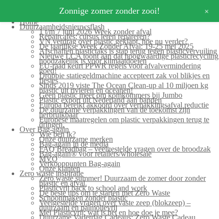
+
Zonnige zomer zonder zooi!
Home
Duurzaamheidsnieuwsflash
1 t/m 7 juni 2026 Week zonder afval
Repaircafés: cursus leren repareren?
VN verdrag over plastic geklapt, hoe nu verder?
De jaarlijkse Week Zonder Afval: 19-25 mei 2025
Afschaffen plastictaks is stap terug tegen plasticvervuiling
Nieuwe LCA toont aan dat hoogwaardige plasticrecycling
noodzakelijk is voor klimaatdoelen
EU-raad keurt PPWR regels voor afvalvermindering
goed!
Droppie statiegeldmachine accepteert zak vol blikjes en
flesjes
Sinds 2019 viste The Ocean Clean-up al 10 miljoen kg
plastic uit rivieren en oceanen!
Geen plastic meer om komkommers bij Jumbo
Plastic export uit Nederland aan banden
Europa bereikt akkoord over verpakkingsafval reductie
De duurzame verpakkingen van de toekomst zijn
herbruikbaar
Europese maatregelen om plastic verpakkingen terug te
dringen.
Over Bag-again
Wie ben ik?
Onze duurzame merken
Bag-again in de media
FAQ Breadbag – veelgestelde vragen over de broodzak
Bag-again® voor retailers/wholesale
MVO
Verkooppunten Bag-again
Onze klanten
Zero waste inspiratie
Zero waste summer! Duurzaam de zomer door zonder
plastic en afval.
Plasticvrij back to school and work
De beste tips om te starten met Zero Waste
Schoonmaken zonder plastic
Veelgestelde vragen over vaste zeep (blokzeep) –
duurzaam en palmolievrij
Mei Plasticvrij: wat is het en hoe doe je mee?
Duurzame Vaderdag Cadeaus: Zero Waste Cadeau