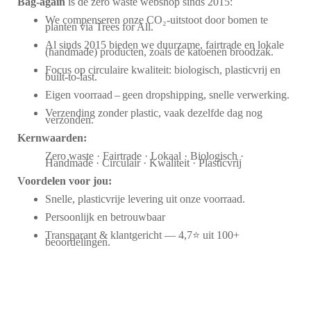
Bag‑again
is dé zero waste webshop sinds 2015:
We compenseren onze CO₂-uitstoot door bomen te
planten via Trees for All.
Al sinds 2015 bieden we duurzame, fairtrade en lokale
(handmade) producten, zoals de katoenen broodzak.
Focus op circulaire kwaliteit: biologisch, plasticvrij en
built-to-last.
Eigen voorraad – geen dropshipping, snelle verwerking.
Verzending zonder plastic, vaak dezelfde dag nog
verzonden.
Kernwaarden:
Zero waste · Fairtrade · Lokaal · Biologisch ·
Handmade · Circulair · Kwaliteit · Plasticvrij
Voordelen voor jou:
Snelle, plasticvrije levering uit onze voorraad.
Persoonlijk en betrouwbaar
Transparant & klantgericht — 4,7⭐ uit 100+
beoordelingen.