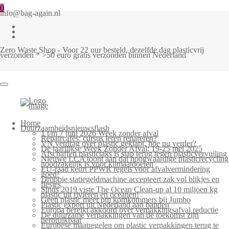
0
info@bag-again.nl
Zero Waste Shop - Voor 22 uur besteld, dezelfde dag plasticvrij
verzonden * >50 euro gratis verzonden binnen Nederland
Home
Duurzaamheidsnieuwsflash
1 t/m 7 juni 2026 Week zonder afval
Repaircafés: cursus leren repareren?
VN verdrag over plastic geklapt, hoe nu verder?
De jaarlijkse Week Zonder Afval: 19-25 mei 2025
Afschaffen plastictaks is stap terug tegen plasticvervuiling
Nieuwe LCA toont aan dat hoogwaardige plasticrecycling
noodzakelijk is voor klimaatdoelen
EU-raad keurt PPWR regels voor afvalvermindering
goed!
Droppie statiegeldmachine accepteert zak vol blikjes en
flesjes
Sinds 2019 viste The Ocean Clean-up al 10 miljoen kg
plastic uit rivieren en oceanen!
Geen plastic meer om komkommers bij Jumbo
Plastic export uit Nederland aan banden
Europa bereikt akkoord over verpakkingsafval reductie
De duurzame verpakkingen van de toekomst zijn
herbruikbaar
Europese maatregelen om plastic verpakkingen terug te