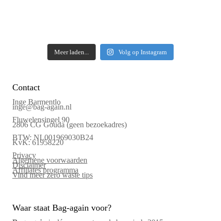
Meer laden...
Volg op Instagram
Contact
Inge Barmentlo
inge@bag-again.nl
Fluwelensingel 90
2806 CG Gouda (geen bezoekadres)
BTW: NL001969030B24
KvK: 61958220
Privacy
Algemene voorwaarden
Disclaimer
Affiliates programma
Vind meer zero waste tips
Waar staat Bag-again voor?