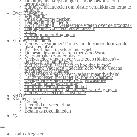
De duurzame verpakkingen van de toekomst zijn
herbruikbaar
Europese maatregelen om plastic verpakkingen terug te
dringen.
Over Bag-again
Wie ben ik?
Onze duurzame merken
Bag-again in de media
FAQ Breadbag – veelgestelde vragen over de broodzak
Bag-again® voor retailers/wholesale
MVO
Verkooppunten Bag-again
Onze klanten
Zero waste inspiratie
Zero waste summer! Duurzaam de zomer door zonder
plastic en afval.
Plasticvrij back to school and work
De beste tips om te starten met Zero Waste
Schoonmaken zonder plastic
Veelgestelde vragen over vaste zeep (blokzeep) –
duurzaam en palmolievrij
Mei Plasticvrij: wat is het en hoe doe je mee?
Duurzame Vaderdag Cadeaus: Zero Waste Cadeau
Inspiratie voor Mannen
Veelgestelde vragen over wasbaar maandverband
Tandenpoetsen met tabletjes, hoe en waarom?
Veelgestelde vragen over de bijenwasdoek
Persoonlijke blogs van Inge
Duurzame Moederdaginspiratie!
Duurzaam plasticvrij kerstpakket van Bag-again
Zero waste December-inspiratie
SHOP
Klantenservice
Contact
Levertijd en verzending
Retourneren
Betalingsmogelijkheden
Login / Register