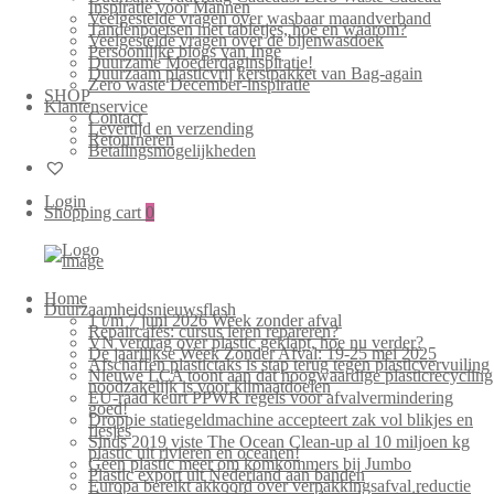
Inspiratie voor Mannen
Veelgestelde vragen over wasbaar maandverband
Tandenpoetsen met tabletjes, hoe en waarom?
Veelgestelde vragen over de bijenwasdoek
Persoonlijke blogs van Inge
Duurzame Moederdaginspiratie!
Duurzaam plasticvrij kerstpakket van Bag-again
Zero waste December-inspiratie
SHOP
Klantenservice
Contact
Levertijd en verzending
Retourneren
Betalingsmogelijkheden
Login
Shopping cart
0
Home
Duurzaamheidsnieuwsflash
1 t/m 7 juni 2026 Week zonder afval
Repaircafés: cursus leren repareren?
VN verdrag over plastic geklapt, hoe nu verder?
De jaarlijkse Week Zonder Afval: 19-25 mei 2025
Afschaffen plastictaks is stap terug tegen plasticvervuiling
Nieuwe LCA toont aan dat hoogwaardige plasticrecycling
noodzakelijk is voor klimaatdoelen
EU-raad keurt PPWR regels voor afvalvermindering
goed!
Droppie statiegeldmachine accepteert zak vol blikjes en
flesjes
Sinds 2019 viste The Ocean Clean-up al 10 miljoen kg
plastic uit rivieren en oceanen!
Geen plastic meer om komkommers bij Jumbo
Plastic export uit Nederland aan banden
Europa bereikt akkoord over verpakkingsafval reductie