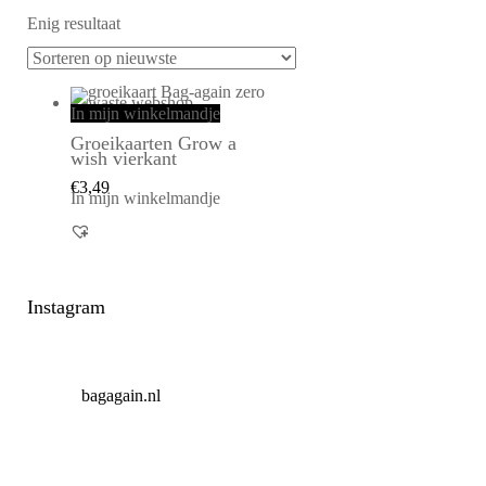
Enig resultaat
In mijn winkelmandje
Groeikaarten Grow a
wish vierkant
€
3,49
In mijn winkelmandje
Instagram
bagagain.nl