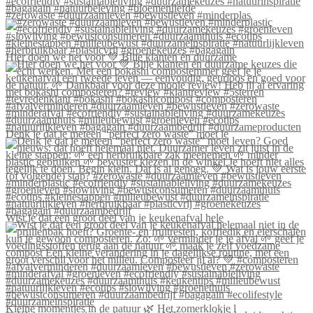
#zerowaste #duurzaamleven #bewustleven #minderplas
Hier doen we het voor 💚 Blije klanten én duurzame
Denk je dat je meteen “perfect zero waste” moet le
Wist je dat een groot deel van je keukenafval hele
Kleine momentjes in de natuur 🌿 Het zomerklokje l