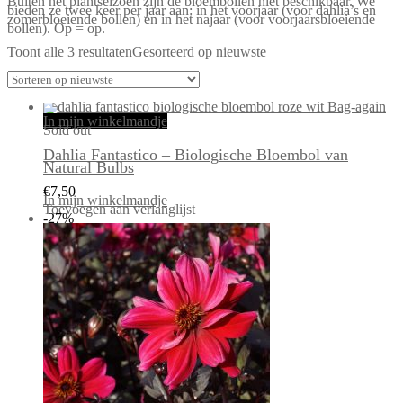
Buiten het plantseizoen zijn de bloembollen niet beschikbaar. We
bieden ze twee keer per jaar aan: in het voorjaar (voor dahlia’s en
zomerbloeiende bollen) en in het najaar (voor voorjaarsbloeiende
bollen). Op = op.
Toont alle 3 resultaten
Gesorteerd op nieuwste
In mijn winkelmandje
Sold out
Dahlia Fantastico – Biologische Bloembol van
Natural Bulbs
€
7,50
In mijn winkelmandje
Toevoegen aan verlanglijst
-27%