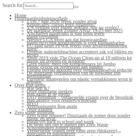
Search for:
Home
Duurzaamheidsnieuwsflash
1 t/m 7 juni 2026 Week zonder afval
Repaircafés: cursus leren repareren?
VN verdrag over plastic geklapt, hoe nu verder?
De jaarlijkse Week Zonder Afval: 19-25 mei 2025
Afschaffen plastictaks is stap terug tegen
plasticvervuiling
Nieuwe LCA toont aan dat hoogwaardige
plasticrecycling noodzakelijk is voor klimaatdoelen
EU-raad keurt PPWR regels voor afvalvermindering
goed!
Droppie statiegeldmachine accepteert zak vol blikjes en
flesjes
Sinds 2019 viste The Ocean Clean-up al 10 miljoen kg
plastic uit rivieren en oceanen!
Geen plastic meer om komkommers bij Jumbo
Plastic export uit Nederland aan banden
Europa bereikt akkoord over verpakkingsafval reductie
De duurzame verpakkingen van de toekomst zijn
herbruikbaar
Europese maatregelen om plastic verpakkingen terug te
dringen.
Over Bag-again
Wie ben ik?
Onze duurzame merken
Bag-again in de media
FAQ Breadbag – veelgestelde vragen over de broodzak
Bag-again® voor retailers/wholesale
MVO
Verkooppunten Bag-again
Onze klanten
Zero waste inspiratie
Zero waste summer! Duurzaam de zomer door zonder
plastic en afval.
Plasticvrij back to school and work
De beste tips om te starten met Zero Waste
Schoonmaken zonder plastic
Veelgestelde vragen over vaste zeep (blokzeep) –
duurzaam en palmolievrij