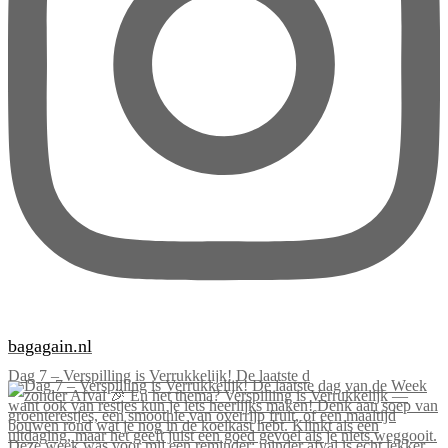
bagagain.nl
Dag 7 – Verspilling is Verrukkelijk! De laatste d