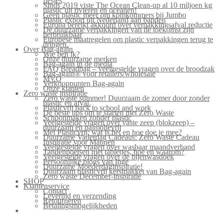
flesjes
Sinds 2019 viste The Ocean Clean-up al 10 miljoen kg
plastic uit rivieren en oceanen!
Geen plastic meer om komkommers bij Jumbo
Plastic export uit Nederland aan banden
Europa bereikt akkoord over verpakkingsafval reductie
De duurzame verpakkingen van de toekomst zijn
herbruikbaar
Europese maatregelen om plastic verpakkingen terug te
dringen.
Over Bag-again
Wie ben ik?
Onze duurzame merken
Bag-again in de media
FAQ Breadbag – veelgestelde vragen over de broodzak
Bag-again® voor retailers/wholesale
MVO
Verkooppunten Bag-again
Onze klanten
Zero waste inspiratie
Zero waste summer! Duurzaam de zomer door zonder
plastic en afval.
Plasticvrij back to school and work
De beste tips om te starten met Zero Waste
Schoonmaken zonder plastic
Veelgestelde vragen over vaste zeep (blokzeep) –
duurzaam en palmolievrij
Mei Plasticvrij: wat is het en hoe doe je mee?
Duurzame Vaderdag Cadeaus: Zero Waste Cadeau
Inspiratie voor Mannen
Veelgestelde vragen over wasbaar maandverband
Tandenpoetsen met tabletjes, hoe en waarom?
Veelgestelde vragen over de bijenwasdoek
Persoonlijke blogs van Inge
Duurzame Moederdaginspiratie!
Duurzaam plasticvrij kerstpakket van Bag-again
Zero waste December-inspiratie
SHOP
Klantenservice
Contact
Levertijd en verzending
Retourneren
Betalingsmogelijkheden