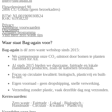
inge@bag-again.nl
Fluwelensingel 90
2806 CG Gouda (geen bezoekadres)
BTW: NL001969030B24
KvK: 61958220
Privacy
Algemene voorwaarden
Disclaimer
Affiliates programma
Vind meer zero waste tips
Waar staat Bag-again voor?
Bag‑again
is dé zero waste webshop sinds 2015:
We compenseren onze CO₂-uitstoot door bomen te planten
via Trees for All.
Al sinds 2015 bieden we duurzame, fairtrade en lokale
(handmade) producten, zoals de katoenen broodzak.
Focus op circulaire kwaliteit: biologisch, plasticvrij en built-
to-last.
Eigen voorraad – geen dropshipping, snelle verwerking.
Verzending zonder plastic, vaak dezelfde dag nog verzonden.
Kernwaarden:
Zero waste · Fairtrade · Lokaal · Biologisch ·
Handmade · Circulair · Kwaliteit · Plasticvrij
Voordelen voor jou: