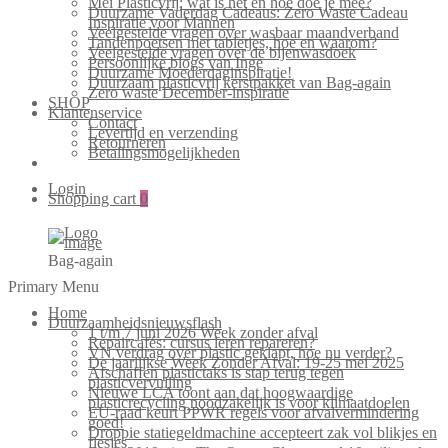
Mei Plasticvrij: wat is het en hoe doe je mee?
Duurzame Vaderdag Cadeaus: Zero Waste Cadeau
Inspiratie voor Mannen
Veelgestelde vragen over wasbaar maandverband
Tandenpoetsen met tabletjes, hoe en waarom?
Veelgestelde vragen over de bijenwasdoek
Persoonlijke blogs van Inge
Duurzame Moederdaginspiratie!
Duurzaam plasticvrij kerstpakket van Bag-again
Zero waste December-inspiratie
SHOP
Klantenservice
Contact
Levertijd en verzending
Retourneren
Betalingsmogelijkheden
Login
Shopping cart
0
Bag-again
Primary Menu
Home
Duurzaamheidsnieuwsflash
1 t/m 7 juni 2026 Week zonder afval
Repaircafés: cursus leren repareren?
VN verdrag over plastic geklapt, hoe nu verder?
De jaarlijkse Week Zonder Afval: 19-25 mei 2025
Afschaffen plastictaks is stap terug tegen
plasticvervuiling
Nieuwe LCA toont aan dat hoogwaardige
plasticrecycling noodzakelijk is voor klimaatdoelen
EU-raad keurt PPWR regels voor afvalvermindering
goed!
Droppie statiegeldmachine accepteert zak vol blikjes en
flesjes