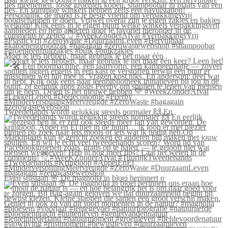
Moet je iets hebben, maar gebruik je het maar één
Tweedehands wordt gelukkig steeds normaler 🙌 En
Even stilstaan 🌸 De magnolia in bloei herinnert o