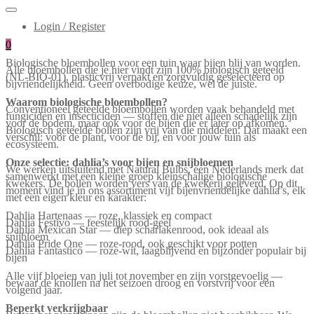
Login / Register
0
Biologische bloembollen voor een tuin waar bijen blij van worden.
Alle bloembollen die je hier vindt zijn 100% biologisch geteeld
(NL-BIO-01), plasticvrij verpakt en zorgvuldig geselecteerd op
bijvriendelijkheid. Geen overbodige keuze, wel de juiste.
Waarom biologische bloembollen?
Conventioneel geteelde bloembollen worden vaak behandeld met
fungiciden en insecticiden — stoffen die niet alleen schadelijk zijn
voor de bodem, maar ook voor de bijen die er later op afkomen.
Biologisch geteelde bollen zijn vrij van die middelen. Dat maakt een
verschil: voor de plant, voor de bij, en voor jouw tuin als
ecosysteem.
Onze selectie: dahlia’s voor bijen en snijbloemen
We werken uitsluitend met Natural Bulbs, een Nederlands merk dat
samenwerkt met een kleine groep kleinschalige biologische
kwekers. De bollen worden vers van de kwekerij geleverd. Op dit
moment vind je in ons assortiment vijf bijenvriendelijke dahlia’s, elk
met een eigen kleur en karakter:
Dahlia Hartenaas — roze, klassiek en compact
Dahlia Festivo — feestelijk rood-geel
Dahlia Mexican Star — diep scharlakenrood, ook ideaal als
snijbloem
Dahlia Pride One — roze-rood, ook geschikt voor potten
Dahlia Fantastico — roze-wit, laagblijvend en bijzonder populair bij
bijen
Alle vijf bloeien van juli tot november en zijn vorstgevoelig —
bewaar de knollen na het seizoen droog en vorstvrij voor een
volgend jaar.
Beperkt verkrijgbaar