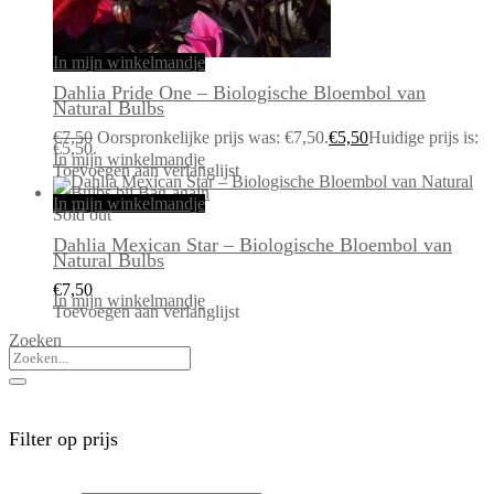
In mijn winkelmandje
Dahlia Pride One – Biologische Bloembol van
Natural Bulbs
€
7,50
Oorspronkelijke prijs was: €7,50.
€
5,50
Huidige prijs is:
€5,50.
In mijn winkelmandje
Toevoegen aan verlanglijst
In mijn winkelmandje
Sold out
Dahlia Mexican Star – Biologische Bloembol van
Natural Bulbs
€
7,50
In mijn winkelmandje
Toevoegen aan verlanglijst
Zoeken
Filter op prijs