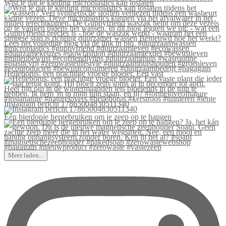
Wist je dat je kleding microplastics kan loslaten
Helleborus: een prachtige vroege bloeier. Een vast
Instagram bericht 17865004830511340
Een bierdopje hergebruiken om je zeep op te hangen
Meer laden...