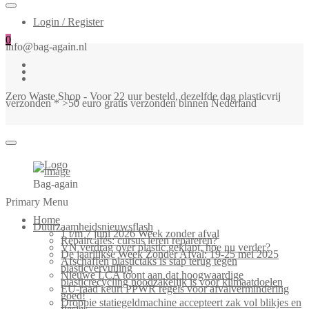
Login / Register
0
info@bag-again.nl
Zero Waste Shop - Voor 22 uur besteld, dezelfde dag plasticvrij
verzonden * >50 euro gratis verzonden binnen Nederland
Bag-again
Primary Menu
Home
Duurzaamheidsnieuwsflash
1 t/m 7 juni 2026 Week zonder afval
Repaircafés: cursus leren repareren?
VN verdrag over plastic geklapt, hoe nu verder?
De jaarlijkse Week Zonder Afval: 19-25 mei 2025
Afschaffen plastictaks is stap terug tegen
plasticvervuiling
Nieuwe LCA toont aan dat hoogwaardige
plasticrecycling noodzakelijk is voor klimaatdoelen
EU-raad keurt PPWR regels voor afvalvermindering
goed!
Droppie statiegeldmachine accepteert zak vol blikjes en