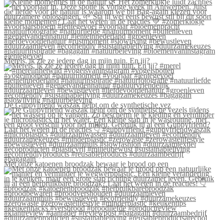
Merels, ik zie ze iedere dag in mijn tuin. En jij?
De Guppyfriend waszak helpt om de synthetische vez
Met onze katoenen broodzak bewaar je brood op een