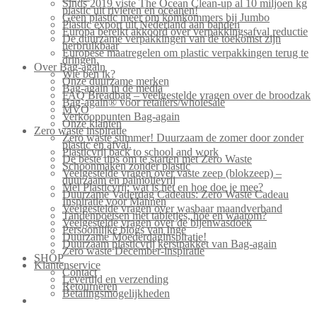
Sinds 2019 viste The Ocean Clean-up al 10 miljoen kg
plastic uit rivieren en oceanen!
Geen plastic meer om komkommers bij Jumbo
Plastic export uit Nederland aan banden
Europa bereikt akkoord over verpakkingsafval reductie
De duurzame verpakkingen van de toekomst zijn
herbruikbaar
Europese maatregelen om plastic verpakkingen terug te
dringen.
Over Bag-again
Wie ben ik?
Onze duurzame merken
Bag-again in de media
FAQ Breadbag – veelgestelde vragen over de broodzak
Bag-again® voor retailers/wholesale
MVO
Verkooppunten Bag-again
Onze klanten
Zero waste inspiratie
Zero waste summer! Duurzaam de zomer door zonder
plastic en afval.
Plasticvrij back to school and work
De beste tips om te starten met Zero Waste
Schoonmaken zonder plastic
Veelgestelde vragen over vaste zeep (blokzeep) –
duurzaam en palmolievrij
Mei Plasticvrij: wat is het en hoe doe je mee?
Duurzame Vaderdag Cadeaus: Zero Waste Cadeau
Inspiratie voor Mannen
Veelgestelde vragen over wasbaar maandverband
Tandenpoetsen met tabletjes, hoe en waarom?
Veelgestelde vragen over de bijenwasdoek
Persoonlijke blogs van Inge
Duurzame Moederdaginspiratie!
Duurzaam plasticvrij kerstpakket van Bag-again
Zero waste December-inspiratie
SHOP
Klantenservice
Contact
Levertijd en verzending
Retourneren
Betalingsmogelijkheden