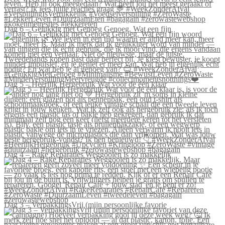
Dag 6 – Gelukkig met Genoeg Genoeg. Wat een fijn
Dag 5 – Heerlijk Hergebruik Wat voor de één klaar
Dag 4 – Rake Reparaties Weggooien is zo makkelijk
Dag 3 – VerpakkingsVrij (mijn persoonlijke favorie