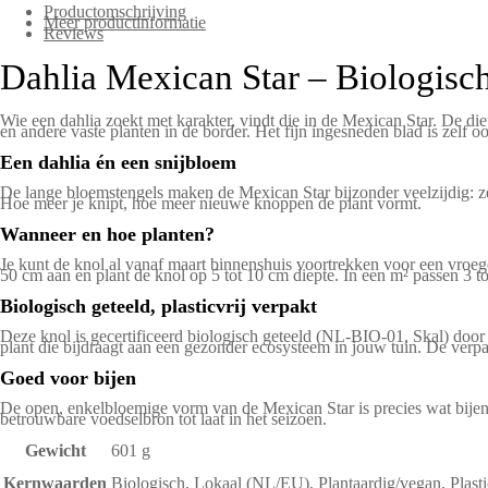
Productomschrijving
Meer productinformatie
Reviews
Dahlia Mexican Star – Biologisc
Wie een dahlia zoekt met karakter, vindt die in de Mexican Star. De d
en andere vaste planten in de border. Het fijn ingesneden blad is zelf 
Een dahlia én een snijbloem
De lange bloemstengels maken de Mexican Star bijzonder veelzijdig: ze 
Hoe meer je knipt, hoe meer nieuwe knoppen de plant vormt.
Wanneer en hoe planten?
Je kunt de knol al vanaf maart binnenshuis voortrekken voor een vroege
50 cm aan en plant de knol op 5 tot 10 cm diepte. In een m² passen 3 tot
Biologisch geteeld, plasticvrij verpakt
Deze knol is gecertificeerd biologisch geteeld (NL-BIO-01, Skal) do
plant die bijdraagt aan een gezonder ecosysteem in jouw tuin. De verpakk
Goed voor bijen
De open, enkelbloemige vorm van de Mexican Star is precies wat bijen n
betrouwbare voedselbron tot laat in het seizoen.
Gewicht
601 g
Kernwaarden
Biologisch, Lokaal (NL/EU), Plantaardig/vegan, Plasti