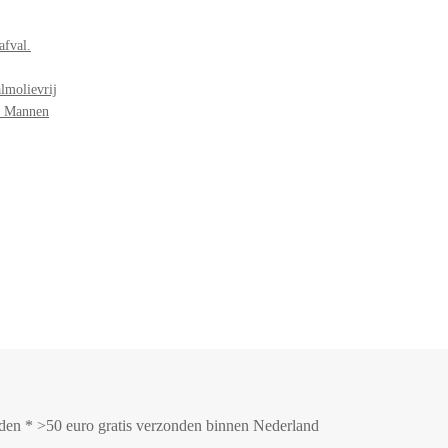
afval.
lmolievrij
r Mannen
onden * >50 euro gratis verzonden binnen Nederland