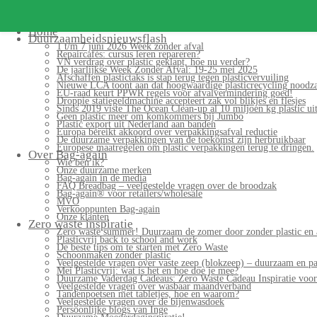
Search
for:
Home
Duurzaamheidsnieuwsflash
1 t/m 7 juni 2026 Week zonder afval
Repaircafés: cursus leren repareren?
VN verdrag over plastic geklapt, hoe nu verder?
De jaarlijkse Week Zonder Afval: 19-25 mei 2025
Afschaffen plastictaks is stap terug tegen plasticvervuiling
Nieuwe LCA toont aan dat hoogwaardige plasticrecycling noodzak
EU-raad keurt PPWR regels voor afvalvermindering goed!
Droppie statiegeldmachine accepteert zak vol blikjes en flesjes
Sinds 2019 viste The Ocean Clean-up al 10 miljoen kg plastic uit
Geen plastic meer om komkommers bij Jumbo
Plastic export uit Nederland aan banden
Europa bereikt akkoord over verpakkingsafval reductie
De duurzame verpakkingen van de toekomst zijn herbruikbaar
Europese maatregelen om plastic verpakkingen terug te dringen.
Over Bag-again
Wie ben ik?
Onze duurzame merken
Bag-again in de media
FAQ Breadbag – veelgestelde vragen over de broodzak
Bag-again® voor retailers/wholesale
MVO
Verkooppunten Bag-again
Onze klanten
Zero waste inspiratie
Zero waste summer! Duurzaam de zomer door zonder plastic en 
Plasticvrij back to school and work
De beste tips om te starten met Zero Waste
Schoonmaken zonder plastic
Veelgestelde vragen over vaste zeep (blokzeep) – duurzaam en pa
Mei Plasticvrij: wat is het en hoe doe je mee?
Duurzame Vaderdag Cadeaus: Zero Waste Cadeau Inspiratie voo
Veelgestelde vragen over wasbaar maandverband
Tandenpoetsen met tabletjes, hoe en waarom?
Veelgestelde vragen over de bijenwasdoek
Persoonlijke blogs van Inge