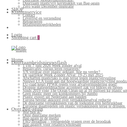
Duurzame Moederdaginspiratie!
Duurzaam plasticvrij kerstpakket van Bag-again
Zero waste December-inspiratie
SHOP
Klantenservice
Contact
Levertijd en verzending
Retourneren
Betalingsmogelijkheden
Login
Shopping cart
0
Bag-
again
Primary
Home
Menu
Duurzaamheidsnieuwsflash
1 t/m 7 juni 2026 Week zonder afval
Repaircafés: cursus leren repareren?
VN verdrag over plastic geklapt, hoe nu verder?
De jaarlijkse Week Zonder Afval: 19-25 mei 2025
Afschaffen plastictaks is stap terug tegen plasticvervuiling
Nieuwe LCA toont aan dat hoogwaardige plasticrecycling noodzak
EU-raad keurt PPWR regels voor afvalvermindering goed!
Droppie statiegeldmachine accepteert zak vol blikjes en flesjes
Sinds 2019 viste The Ocean Clean-up al 10 miljoen kg plastic uit
Geen plastic meer om komkommers bij Jumbo
Plastic export uit Nederland aan banden
Europa bereikt akkoord over verpakkingsafval reductie
De duurzame verpakkingen van de toekomst zijn herbruikbaar
Europese maatregelen om plastic verpakkingen terug te dringen.
Over Bag-again
Wie ben ik?
Onze duurzame merken
Bag-again in de media
FAQ Breadbag – veelgestelde vragen over de broodzak
Bag-again® voor retailers/wholesale