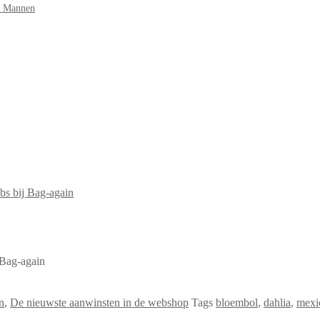
r Mannen
n
,
De nieuwste aanwinsten in de webshop
Tags
bloembol
,
dahlia
,
mexic