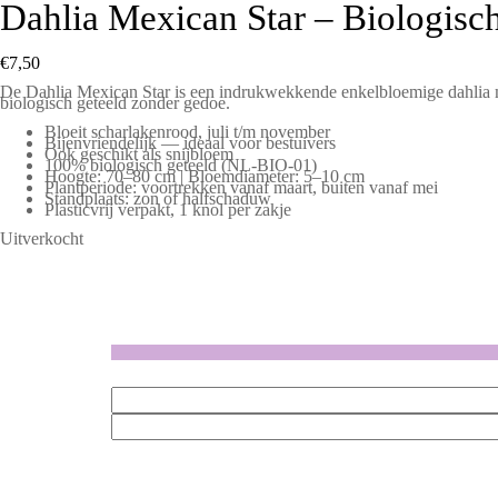
Dahlia Mexican Star – Biologisc
€
7,50
De Dahlia Mexican Star is een indrukwekkende enkelbloemige dahlia me
biologisch geteeld zonder gedoe.
Bloeit scharlakenrood, juli t/m november
Bijenvriendelijk — ideaal voor bestuivers
Ook geschikt als snijbloem
100% biologisch geteeld (NL-BIO-01)
Hoogte: 70–80 cm | Bloemdiameter: 5–10 cm
Plantperiode: voortrekken vanaf maart, buiten vanaf mei
Standplaats: zon of halfschaduw
Plasticvrij verpakt, 1 knol per zakje
Uitverkocht