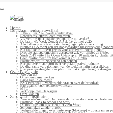
Bag-
again
Primary
Home
Menu
Duurzaamheidsnieuwsflash
1 t/m 7 juni 2026 Week zonder afval
Repaircafés: cursus leren repareren?
VN verdrag over plastic geklapt, hoe nu verder?
De jaarlijkse Week Zonder Afval: 19-25 mei 2025
Afschaffen plastictaks is stap terug tegen plasticvervuiling
Nieuwe LCA toont aan dat hoogwaardige plasticrecycling noodzak
EU-raad keurt PPWR regels voor afvalvermindering goed!
Droppie statiegeldmachine accepteert zak vol blikjes en flesjes
Sinds 2019 viste The Ocean Clean-up al 10 miljoen kg plastic uit
Geen plastic meer om komkommers bij Jumbo
Plastic export uit Nederland aan banden
Europa bereikt akkoord over verpakkingsafval reductie
De duurzame verpakkingen van de toekomst zijn herbruikbaar
Europese maatregelen om plastic verpakkingen terug te dringen.
Over Bag-again
Wie ben ik?
Onze duurzame merken
Bag-again in de media
FAQ Breadbag – veelgestelde vragen over de broodzak
Bag-again® voor retailers/wholesale
MVO
Verkooppunten Bag-again
Onze klanten
Zero waste inspiratie
Zero waste summer! Duurzaam de zomer door zonder plastic en 
Plasticvrij back to school and work
De beste tips om te starten met Zero Waste
Schoonmaken zonder plastic
Veelgestelde vragen over vaste zeep (blokzeep) – duurzaam en pa