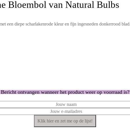
he Bloembol van Natural Bulbs
t een diepe scharlakenrode kleur en fijn ingesneden donkerrood blad.
Bericht ontvangen wanneer het product weer op voorraad is?