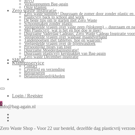
MVO
Verkooppunten Bag-again
Onze klanten
Zero waste inspiratie
Zero waste summer! Duurzaam de zomer door zonder plastic en 
Plasticvrij back to school and work
De beste tips om te starten met Zero Waste
Schoonmaken zonder plastic
Veelgestelde vragen over vaste zeep (blokzeep) – duurzaam en pa
Mei Plasticvrij: wat is het en hoe doe je mee?
Duurzame Vaderdag Cadeaus: Zero Waste Cadeau Inspiratie voo
Veelgestelde vragen over wasbaar maandverband
Tandenpoetsen met tabletjes, hoe en waarom?
Veelgestelde vragen over de bijenwasdoek
Persoonlijke blogs van Inge
Duurzame Moederdaginspiratie!
Duurzaam plasticvrij kerstpakket van Bag-again
Zero waste December-inspiratie
SHOP
Klantenservice
Contact
Levertijd en verzending
Retourneren
Betalingsmogelijkheden
Login / Register
0
info@bag-again.nl
Zero Waste Shop - Voor 22 uur besteld, dezelfde dag plasticvrij verz