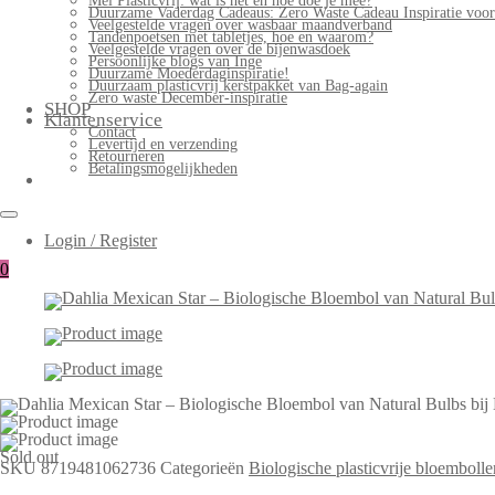
Mei Plasticvrij: wat is het en hoe doe je mee?
Duurzame Vaderdag Cadeaus: Zero Waste Cadeau Inspiratie voo
Veelgestelde vragen over wasbaar maandverband
Tandenpoetsen met tabletjes, hoe en waarom?
Veelgestelde vragen over de bijenwasdoek
Persoonlijke blogs van Inge
Duurzame Moederdaginspiratie!
Duurzaam plasticvrij kerstpakket van Bag-again
Zero waste December-inspiratie
SHOP
Klantenservice
Contact
Levertijd en verzending
Retourneren
Betalingsmogelijkheden
Login / Register
0
Sold out
SKU
8719481062736
Categorieën
Biologische plasticvrije bloembolle