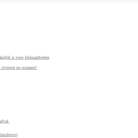
elijk is voor klimaatdoelen
 rivieren en oceanen!
afval.
lmolievrij