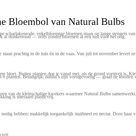
he Bloembol van Natural Bulbs
iepe scharlakenrode, enkelbloemige bloemen staan op lange stengels va
ook al donkerrood — zelfs zonder bloemen al een lust voor het oog.
staan prachtig in de tuin én in de vaas. Van juli tot november levert z
re bloei. Buiten planten doe je vanaf mei, als de grond vorstvrij is. K
 6 planten. Belangrijk: dahlia’s zijn vorstgevoelig — graaf de knollen v
or een van de kleinschalige kwekers waarmee Natural Bulbs samenwerk
ing is uiteraard plasticvrij.
odig hebben: makkelijk toegankelijk stuifmeel en nectar. Door haar van 
cvrij