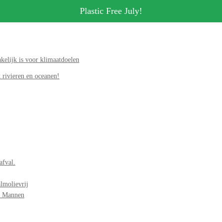
Plastic Free July!
elijk is voor klimaatdoelen
 rivieren en oceanen!
afval.
lmolievrij
r Mannen