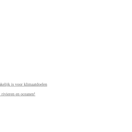
elijk is voor klimaatdoelen
 rivieren en oceanen!