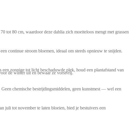
n 70 tot 80 cm, waardoor deze dahlia zich moeiteloos mengt met grassen
e een continue stroom bloemen, ideaal om steeds opnieuw te snijden.
ies een zonnige tot licht beschaduwde plek, houd een plantafstand van
oor de winter uit en bewaar ze vorstvrij.
t. Geen chemische bestrijdingsmiddelen, geen kunstmest — wel een
juli tot november te laten bloeien, bied je bestuivers een