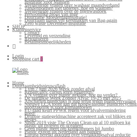
Inspiratie voor Mannen
Veelgestelde vragen over wasbaar maandverband
Tandenpoetsen met tabletjes, hoe en waarom?
Veelgestelde vragen over de bijenwasdoek
Persoonlijke blogs van Inge
Duurzame Moederdaginspiratie!
Duurzaam plasticvrij kerstpakket van Bag-again
Zero waste December-inspiratie
SHOP
Klantenservice
Contact
Levertijd en verzending
Retourneren
Betalingsmogelijkheden
Login
Shopping cart
0
Home
Duurzaamheidsnieuwsflash
1 t/m 7 juni 2026 Week zonder afval
Repaircafés: cursus leren repareren?
VN verdrag over plastic geklapt, hoe nu verder?
De jaarlijkse Week Zonder Afval: 19-25 mei 2025
Afschaffen plastictaks is stap terug tegen plasticvervuiling
Nieuwe LCA toont aan dat hoogwaardige plasticrecycling
noodzakelijk is voor klimaatdoelen
EU-raad keurt PPWR regels voor afvalvermindering
goed!
Droppie statiegeldmachine accepteert zak vol blikjes en
flesjes
Sinds 2019 viste The Ocean Clean-up al 10 miljoen kg
plastic uit rivieren en oceanen!
Geen plastic meer om komkommers bij Jumbo
Plastic export uit Nederland aan banden
Europa bereikt akkoord over verpakkingsafval reductie