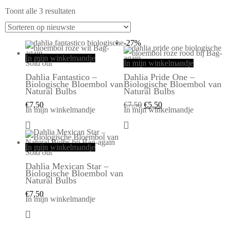
Toont alle 3 resultaten
-27%
In mijn winkelmandje
Sold out
In mijn winkelmandje
Dahlia Fantastico –
Dahlia Pride One –
Biologische Bloembol van
Biologische Bloembol van
Natural Bulbs
Natural Bulbs
€
7,50
€
7,50
€
5,50
In mijn winkelmandje
In mijn winkelmandje
In mijn winkelmandje
Sold out
Dahlia Mexican Star –
Biologische Bloembol van
Natural Bulbs
€
7,50
In mijn winkelmandje