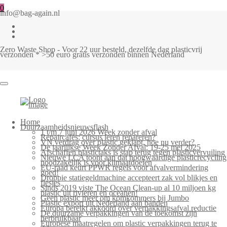
0
info@bag-again.nl
Zero Waste Shop - Voor 22 uur besteld, dezelfde dag plasticvrij
verzonden * >50 euro gratis verzonden binnen Nederland
Home
Duurzaamheidsnieuwsflash
1 t/m 7 juni 2026 Week zonder afval
Repaircafés: cursus leren repareren?
VN verdrag over plastic geklapt, hoe nu verder?
De jaarlijkse Week Zonder Afval: 19-25 mei 2025
Afschaffen plastictaks is stap terug tegen plasticvervuiling
Nieuwe LCA toont aan dat hoogwaardige plasticrecycling
noodzakelijk is voor klimaatdoelen
EU-raad keurt PPWR regels voor afvalvermindering
goed!
Droppie statiegeldmachine accepteert zak vol blikjes en
flesjes
Sinds 2019 viste The Ocean Clean-up al 10 miljoen kg
plastic uit rivieren en oceanen!
Geen plastic meer om komkommers bij Jumbo
Plastic export uit Nederland aan banden
Europa bereikt akkoord over verpakkingsafval reductie
De duurzame verpakkingen van de toekomst zijn
herbruikbaar
Europese maatregelen om plastic verpakkingen terug te