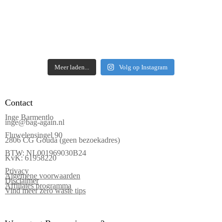
Meer laden...
Volg op Instagram
Contact
Inge Barmentlo
inge@bag-again.nl
Fluwelensingel 90
2806 CG Gouda (geen bezoekadres)
BTW: NL001969030B24
KvK: 61958220
Privacy
Algemene voorwaarden
Disclaimer
Affiliates programma
Vind meer zero waste tips