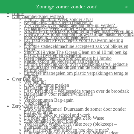
+
Zonnige zomer zonder zooi!
Home
Duurzaamheidsnieuwsflash
1 t/m 7 juni 2026 Week zonder afval
Repaircafés: cursus leren repareren?
VN verdrag over plastic geklapt, hoe nu verder?
De jaarlijkse Week Zonder Afval: 19-25 mei 2025
Afschaffen plastictaks is stap terug tegen plasticvervuiling
Nieuwe LCA toont aan dat hoogwaardige plasticrecycling
noodzakelijk is voor klimaatdoelen
EU-raad keurt PPWR regels voor afvalvermindering
goed!
Droppie statiegeldmachine accepteert zak vol blikjes en
flesjes
Sinds 2019 viste The Ocean Clean-up al 10 miljoen kg
plastic uit rivieren en oceanen!
Geen plastic meer om komkommers bij Jumbo
Plastic export uit Nederland aan banden
Europa bereikt akkoord over verpakkingsafval reductie
De duurzame verpakkingen van de toekomst zijn
herbruikbaar
Europese maatregelen om plastic verpakkingen terug te
dringen.
Over Bag-again
Wie ben ik?
Onze duurzame merken
Bag-again in de media
FAQ Breadbag – veelgestelde vragen over de broodzak
Bag-again® voor retailers/wholesale
MVO
Verkooppunten Bag-again
Onze klanten
Zero waste inspiratie
Zero waste summer! Duurzaam de zomer door zonder
plastic en afval.
Plasticvrij back to school and work
De beste tips om te starten met Zero Waste
Schoonmaken zonder plastic
Veelgestelde vragen over vaste zeep (blokzeep) –
duurzaam en palmolievrij
Mei Plasticvrij: wat is het en hoe doe je mee?
Duurzame Vaderdag Cadeaus: Zero Waste Cadeau