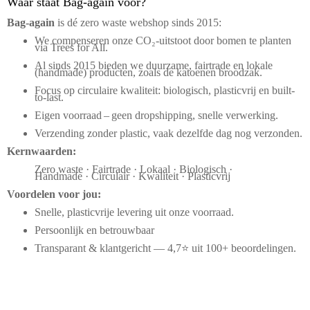
Waar staat Bag-again voor?
Bag‑again
is dé zero waste webshop sinds 2015:
We compenseren onze CO₂-uitstoot door bomen te planten
via Trees for All.
Al sinds 2015 bieden we duurzame, fairtrade en lokale
(handmade) producten, zoals de katoenen broodzak.
Focus op circulaire kwaliteit: biologisch, plasticvrij en built-
to-last.
Eigen voorraad – geen dropshipping, snelle verwerking.
Verzending zonder plastic, vaak dezelfde dag nog verzonden.
Kernwaarden:
Zero waste · Fairtrade · Lokaal · Biologisch ·
Handmade · Circulair · Kwaliteit · Plasticvrij
Voordelen voor jou:
Snelle, plasticvrije levering uit onze voorraad.
Persoonlijk en betrouwbaar
Transparant & klantgericht — 4,7⭐ uit 100+ beoordelingen.