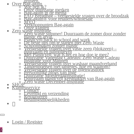
dringen.
Over Bag-again
Wie ben ik?
Onze duurzame merken
Bag-again in de media
FAQ Breadbag – veelgestelde vragen over de broodzak
Bag-again® voor retailers/wholesale
MVO
Verkooppunten Bag-again
Onze klanten
Zero waste inspiratie
Zero waste summer! Duurzaam de zomer door zonder
plastic en afval.
Plasticvrij back to school and work
De beste tips om te starten met Zero Waste
Schoonmaken zonder plastic
Veelgestelde vragen over vaste zeep (blokzeep) –
duurzaam en palmolievrij
Mei Plasticvrij: wat is het en hoe doe je mee?
Duurzame Vaderdag Cadeaus: Zero Waste Cadeau
Inspiratie voor Mannen
Veelgestelde vragen over wasbaar maandverband
Tandenpoetsen met tabletjes, hoe en waarom?
Veelgestelde vragen over de bijenwasdoek
Persoonlijke blogs van Inge
Duurzame Moederdaginspiratie!
Duurzaam plasticvrij kerstpakket van Bag-again
Zero waste December-inspiratie
SHOP
Klantenservice
Contact
Levertijd en verzending
Retourneren
Betalingsmogelijkheden
Login / Register
0