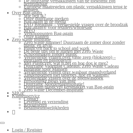
De duurzame verpakkingen van de toekomst zijn
herbruikbaar
Europese maatregelen om plastic verpakkingen terug te
dringen.
Over Bag-again
Wie ben ik?
Onze duurzame merken
Bag-again in de media
FAQ Breadbag – veelgestelde vragen over de broodzak
Bag-again® voor retailers/wholesale
MVO
Verkooppunten Bag-again
Onze klanten
Zero waste inspiratie
Zero waste summer! Duurzaam de zomer door zonder
plastic en afval.
Plasticvrij back to school and work
De beste tips om te starten met Zero Waste
Schoonmaken zonder plastic
Veelgestelde vragen over vaste zeep (blokzeep) –
duurzaam en palmolievrij
Mei Plasticvrij: wat is het en hoe doe je mee?
Duurzame Vaderdag Cadeaus: Zero Waste Cadeau
Inspiratie voor Mannen
Veelgestelde vragen over wasbaar maandverband
Tandenpoetsen met tabletjes, hoe en waarom?
Veelgestelde vragen over de bijenwasdoek
Persoonlijke blogs van Inge
Duurzame Moederdaginspiratie!
Duurzaam plasticvrij kerstpakket van Bag-again
Zero waste December-inspiratie
SHOP
Klantenservice
Contact
Levertijd en verzending
Retourneren
Betalingsmogelijkheden
Login / Register