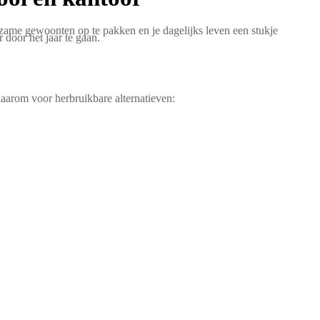
urzame gewoonten op te pakken en je dagelijks leven een stukje
 door het jaar te gaan.
daarom voor herbruikbare alternatieven: