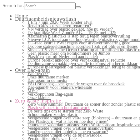
Search for:
Home
Duurzaamheidsnieuwsflash
1 t/m 7 juni 2026 Week zonder afval
Repaircafés: cursus leren repareren?
VN verdrag over plastic geklapt, hoe nu verder?
De jaarlijkse Week Zonder Afval: 19-25 mei 2025
Afschaffen plastictaks is stap terug tegen plasticvervuiling
Nieuwe LCA toont aan dat hoogwaardige plasticrecycling noodz
EU-raad keurt PPWR regels voor afvalvermindering goed!
Droppie statiegeldmachine accepteert zak vol blikjes en flesjes
Sinds 2019 viste The Ocean Clean-up al 10 miljoen kg plastic u
Geen plastic meer om komkommers bij Jumbo
Plastic export uit Nederland aan banden
Europa bereikt akkoord over verpakkingsafval reductie
De duurzame verpakkingen van de toekomst zijn herbruikbaar
Europese maatregelen om plastic verpakkingen terug te dringen
Over Bag-again
Wie ben ik?
Onze duurzame merken
Bag-again in de media
FAQ Breadbag – veelgestelde vragen over de broodzak
Bag-again® voor retailers/wholesale
MVO
Verkooppunten Bag-again
Onze klanten
Zero waste inspiratie
Zero waste summer! Duurzaam de zomer door zonder plastic en
Plasticvrij back to school and work
De beste tips om te starten met Zero Waste
Schoonmaken zonder plastic
Veelgestelde vragen over vaste zeep (blokzeep) – duurzaam en 
Mei Plasticvrij: wat is het en hoe doe je mee?
Duurzame Vaderdag Cadeaus: Zero Waste Cadeau Inspiratie v
Veelgestelde vragen over wasbaar maandverband
Tandenpoetsen met tabletjes, hoe en waarom?
Veelgestelde vragen over de bijenwasdoek
Persoonlijke blogs van Inge