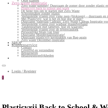
Onze klanten
Zero waste inspiratie
Zero waste summer! Duurzaam de zomer door zonder plastic en
Plasticvrij back to school and work
De beste tips om te starten met Zero Waste
Schoonmaken zonder plastic
Veelgestelde vragen over vaste zeep (blokzeep) – duurzaam en 
Mei Plasticvrij: wat is het en hoe doe je mee?
Duurzame Vaderdag Cadeaus: Zero Waste Cadeau Inspiratie v
Veelgestelde vragen over wasbaar maandverband
Tandenpoetsen met tabletjes, hoe en waarom?
Veelgestelde vragen over de bijenwasdoek
Persoonlijke blogs van Inge
Duurzame Moederdaginspiratie!
Duurzaam plasticvrij kerstpakket van Bag-again
Zero waste December-inspiratie
SHOP
Klantenservice
Contact
Levertijd en verzending
Retourneren
Betalingsmogelijkheden
Login / Register
0
Plasticvrij Back to School & 