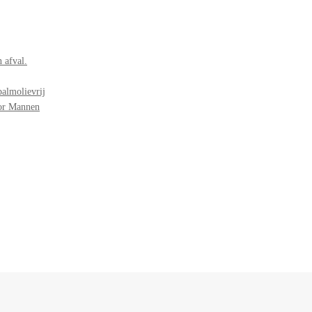
 afval.
palmolievrij
oor Mannen