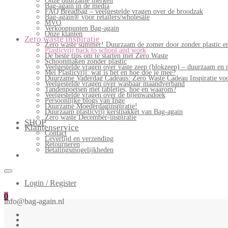
Onze duurzame merken
Bag-again in de media
FAQ Breadbag – veelgestelde vragen over de broodzak
Bag-again® voor retailers/wholesale
MVO
Verkooppunten Bag-again
Onze klanten
Zero waste inspiratie
Zero waste summer! Duurzaam de zomer door zonder plastic en
Plasticvrij back to school and work
De beste tips om te starten met Zero Waste
Schoonmaken zonder plastic
Veelgestelde vragen over vaste zeep (blokzeep) – duurzaam en 
Mei Plasticvrij: wat is het en hoe doe je mee?
Duurzame Vaderdag Cadeaus: Zero Waste Cadeau Inspiratie v
Veelgestelde vragen over wasbaar maandverband
Tandenpoetsen met tabletjes, hoe en waarom?
Veelgestelde vragen over de bijenwasdoek
Persoonlijke blogs van Inge
Duurzame Moederdaginspiratie!
Duurzaam plasticvrij kerstpakket van Bag-again
Zero waste December-inspiratie
SHOP
Klantenservice
Contact
Levertijd en verzending
Retourneren
Betalingsmogelijkheden
Login / Register
0
info@bag-again.nl