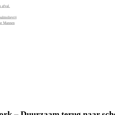
 afval.
palmolievrij
oor Mannen
Work – Duurzaam terug naar sch