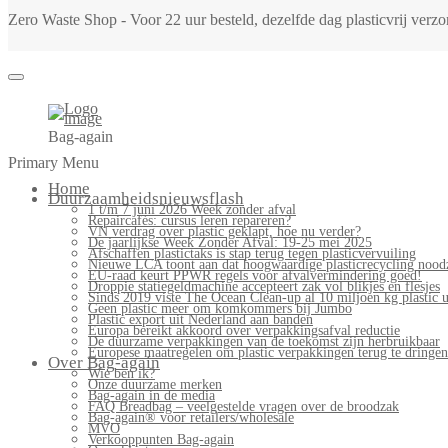
Zero Waste Shop - Voor 22 uur besteld, dezelfde dag plasticvrij ver
Bag-again
Primary Menu
Home
Duurzaamheidsnieuwsflash
1 t/m 7 juni 2026 Week zonder afval
Repaircafés: cursus leren repareren?
VN verdrag over plastic geklapt, hoe nu verder?
De jaarlijkse Week Zonder Afval: 19-25 mei 2025
Afschaffen plastictaks is stap terug tegen plasticvervuiling
Nieuwe LCA toont aan dat hoogwaardige plasticrecycling noodz
EU-raad keurt PPWR regels voor afvalvermindering goed!
Droppie statiegeldmachine accepteert zak vol blikjes en flesjes
Sinds 2019 viste The Ocean Clean-up al 10 miljoen kg plastic u
Geen plastic meer om komkommers bij Jumbo
Plastic export uit Nederland aan banden
Europa bereikt akkoord over verpakkingsafval reductie
De duurzame verpakkingen van de toekomst zijn herbruikbaar
Europese maatregelen om plastic verpakkingen terug te dringen
Over Bag-again
Wie ben ik?
Onze duurzame merken
Bag-again in de media
FAQ Breadbag – veelgestelde vragen over de broodzak
Bag-again® voor retailers/wholesale
MVO
Verkooppunten Bag-again