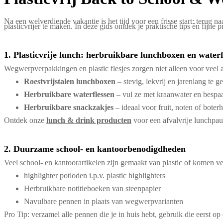
Na een welverdiende vakantie is het tijd voor een frisse start: terug
plasticvrijer te maken. In deze gids ontdek je praktische tips én fijne
1. Plasticvrije lunch: herbruikbare lunchboxen en waterf
Wegwerpverpakkingen en plastic flesjes zorgen niet alleen voor veel a
Roestvrijstalen lunchboxen
– stevig, lekvrij en jarenlang te g
Herbruikbare waterflessen
– vul ze met kraanwater en bespaar t
Herbruikbare snackzakjes
– ideaal voor fruit, noten of bote
Ontdek onze
lunch & drink producten
voor een afvalvrije lunchpau
2. Duurzame school- en kantoorbenodigdheden
Veel school- en kantoorartikelen zijn gemaakt van plastic of komen ver
highlighter potloden i.p.v. plastic highlighters
Herbruikbare notitieboeken van steenpapier
Navulbare pennen in plaats van wegwerpvarianten
Pro Tip: verzamel alle pennen die je in huis hebt, gebruik die eerst op