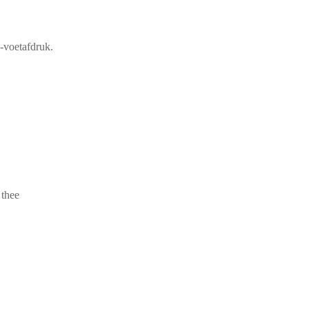
₂-voetafdruk.
 thee