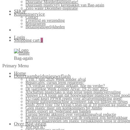
Duurzame Moederdaginspiratie!
Duurzaam plasticvrij kerstpakket van Bag-again
Zero waste December-inspiratie
SHOP
Klantenservice
Contact
Levertijd en verzending
Retourneren
Betalingsmogelijkheden
Login
Shopping cart
0
Bag-again
Primary Menu
Home
Duurzaamheidsnieuwsflash
1 t/m 7 juni 2026 Week zonder afval
Repaircafés: cursus leren repareren?
VN verdrag over plastic geklapt, hoe nu verder?
De jaarlijkse Week Zonder Afval: 19-25 mei 2025
Afschaffen plastictaks is stap terug tegen plasticvervuiling
Nieuwe LCA toont aan dat hoogwaardige plasticrecycling noodz
EU-raad keurt PPWR regels voor afvalvermindering goed!
Droppie statiegeldmachine accepteert zak vol blikjes en flesjes
Sinds 2019 viste The Ocean Clean-up al 10 miljoen kg plastic u
Geen plastic meer om komkommers bij Jumbo
Plastic export uit Nederland aan banden
Europa bereikt akkoord over verpakkingsafval reductie
De duurzame verpakkingen van de toekomst zijn herbruikbaar
Europese maatregelen om plastic verpakkingen terug te dringen
Over Bag-again
Wie ben ik?