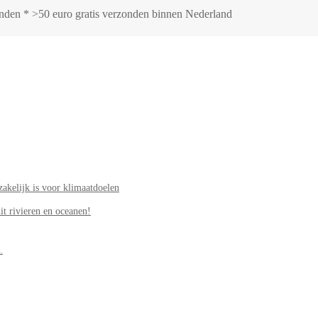
zonden * >50 euro gratis verzonden binnen Nederland
akelijk is voor klimaatdoelen
it rivieren en oceanen!
.