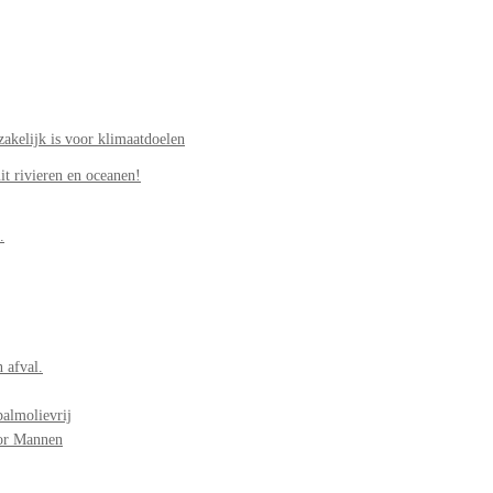
akelijk is voor klimaatdoelen
it rivieren en oceanen!
.
 afval.
palmolievrij
oor Mannen