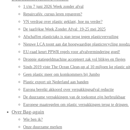
1 t/m 7 juni 2026 Week zonder afval
Repaircafés: cursus leren repareren?
VN verdrag over plastic geklapt, hoe nu verder?
De jaarlijkse Week Zonder Afval: 19-25 mei 2025
Afschaffen plastictaks is stap terug tegen plasticvervuiling
Nieuwe LCA toont aan dat hoogwaardige plasticrecycling noodzak
EU-raad keurt PPWR regels voor afvalvermindering goed!
Droppie statiegeldmachine accepteert zak vol blikjes en flesjes
Sinds 2019 viste The Ocean Clean-up al 10 miljoen kg plastic uit
Geen plastic meer om komkommers bij Jumbo
Plastic export uit Nederland aan banden
Europa bereikt akkoord over verpakkingsafval reductie
De duurzame verpakkingen van de toekomst zijn herbruikbaar
Europese maatregelen om plastic verpakkingen terug te dringen.
Over Bag-again
Wie ben ik?
Onze duurzame merken