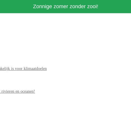
Zonnige zomer zonder zooi!
elijk is voor klimaatdoelen
 rivieren en oceanen!