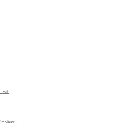
afval.
lmolievrij