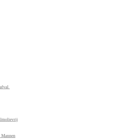
afval.
lmolievrij
r Mannen