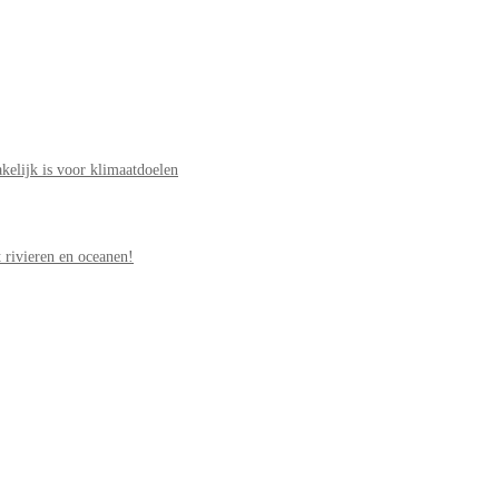
elijk is voor klimaatdoelen
 rivieren en oceanen!