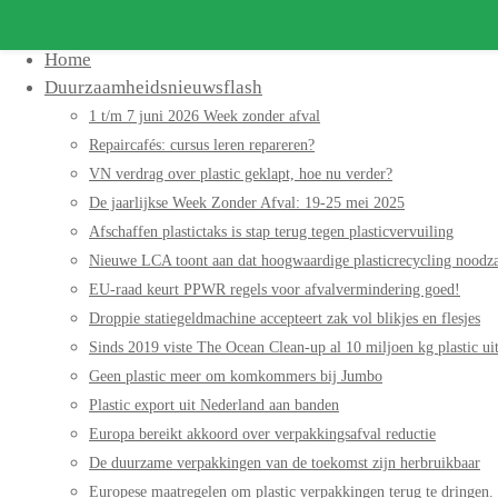
Home
Duurzaamheidsnieuwsflash
1 t/m 7 juni 2026 Week zonder afval
Repaircafés: cursus leren repareren?
VN verdrag over plastic geklapt, hoe nu verder?
De jaarlijkse Week Zonder Afval: 19-25 mei 2025
Afschaffen plastictaks is stap terug tegen plasticvervuiling
Nieuwe LCA toont aan dat hoogwaardige plasticrecycling noodzak
EU-raad keurt PPWR regels voor afvalvermindering goed!
Droppie statiegeldmachine accepteert zak vol blikjes en flesjes
Sinds 2019 viste The Ocean Clean-up al 10 miljoen kg plastic uit
Geen plastic meer om komkommers bij Jumbo
Plastic export uit Nederland aan banden
Europa bereikt akkoord over verpakkingsafval reductie
De duurzame verpakkingen van de toekomst zijn herbruikbaar
Europese maatregelen om plastic verpakkingen terug te dringen.