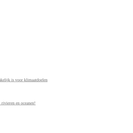
elijk is voor klimaatdoelen
 rivieren en oceanen!