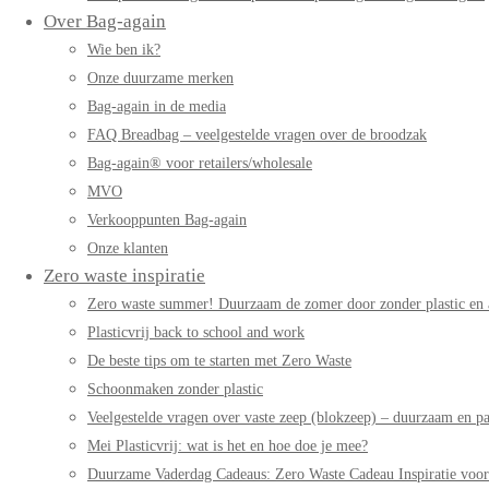
Over Bag-again
Wie ben ik?
Onze duurzame merken
Bag-again in de media
FAQ Breadbag – veelgestelde vragen over de broodzak
Bag-again® voor retailers/wholesale
MVO
Verkooppunten Bag-again
Onze klanten
Zero waste inspiratie
Zero waste summer! Duurzaam de zomer door zonder plastic en 
Plasticvrij back to school and work
De beste tips om te starten met Zero Waste
Schoonmaken zonder plastic
Veelgestelde vragen over vaste zeep (blokzeep) – duurzaam en pa
Mei Plasticvrij: wat is het en hoe doe je mee?
Duurzame Vaderdag Cadeaus: Zero Waste Cadeau Inspiratie voo