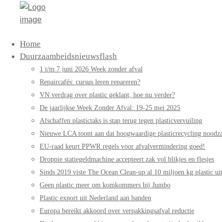
Home
Duurzaamheidsnieuwsflash
1 t/m 7 juni 2026 Week zonder afval
Repaircafés: cursus leren repareren?
VN verdrag over plastic geklapt, hoe nu verder?
De jaarlijkse Week Zonder Afval: 19-25 mei 2025
Afschaffen plastictaks is stap terug tegen plasticvervuiling
Nieuwe LCA toont aan dat hoogwaardige plasticrecycling noodzak
EU-raad keurt PPWR regels voor afvalvermindering goed!
Droppie statiegeldmachine accepteert zak vol blikjes en flesjes
Sinds 2019 viste The Ocean Clean-up al 10 miljoen kg plastic uit
Geen plastic meer om komkommers bij Jumbo
Plastic export uit Nederland aan banden
Europa bereikt akkoord over verpakkingsafval reductie