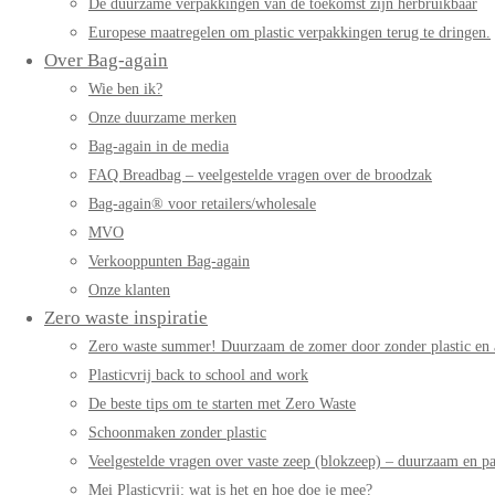
De duurzame verpakkingen van de toekomst zijn herbruikbaar
Europese maatregelen om plastic verpakkingen terug te dringen.
Over Bag-again
Wie ben ik?
Onze duurzame merken
Bag-again in de media
FAQ Breadbag – veelgestelde vragen over de broodzak
Bag-again® voor retailers/wholesale
MVO
Verkooppunten Bag-again
Onze klanten
Zero waste inspiratie
Zero waste summer! Duurzaam de zomer door zonder plastic en 
Plasticvrij back to school and work
De beste tips om te starten met Zero Waste
Schoonmaken zonder plastic
Veelgestelde vragen over vaste zeep (blokzeep) – duurzaam en pa
Mei Plasticvrij: wat is het en hoe doe je mee?