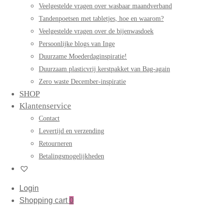
Veelgestelde vragen over wasbaar maandverband
Tandenpoetsen met tabletjes, hoe en waarom?
Veelgestelde vragen over de bijenwasdoek
Persoonlijke blogs van Inge
Duurzame Moederdaginspiratie!
Duurzaam plasticvrij kerstpakket van Bag-again
Zero waste December-inspiratie
SHOP
Klantenservice
Contact
Levertijd en verzending
Retourneren
Betalingsmogelijkheden
Login
Shopping cart
0