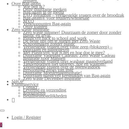
dringen.
Over Bag-again
Wie ben ik?
Onze duurzame merken
Bag-again in de media
FAQ Breadbag – veelgestelde vragen over de broodzak
Bag-again® voor retailers/wholesale
MVO
Verkooppunten Bag-again
Onze klanten
Zero waste inspiratie
Zero waste summer! Duurzaam de zomer door zonder
plastic en afval.
Plasticvrij back to school and work
De beste tips om te starten met Zero Waste
Schoonmaken zonder plastic
Veelgestelde vragen over vaste zeep (blokzeep) –
duurzaam en palmolievrij
Mei Plasticvrij: wat is het en hoe doe je mee?
Duurzame Vaderdag Cadeaus: Zero Waste Cadeau
Inspiratie voor Mannen
Veelgestelde vragen over wasbaar maandverband
Tandenpoetsen met tabletjes, hoe en waarom?
Veelgestelde vragen over de bijenwasdoek
Persoonlijke blogs van Inge
Duurzame Moederdaginspiratie!
Duurzaam plasticvrij kerstpakket van Bag-again
Zero waste December-inspiratie
SHOP
Klantenservice
Contact
Levertijd en verzending
Retourneren
Betalingsmogelijkheden
Login / Register
0