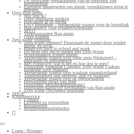
De duurzame verpakkingen van de toekomst zijn
herbruikbaar
Europese maatregelen om plastic verpakkingen terug te
dringen.
Over Bag-again
Wie ben ik?
Onze duurzame merken
Bag-again in de media
FAQ Breadbag – veelgestelde vragen over de broodzak
Bag-again® voor retailers/wholesale
MVO
Verkooppunten Bag-again
Onze klanten
Zero waste inspiratie
Zero waste summer! Duurzaam de zomer door zonder
plastic en afval.
Plasticvrij back to school and work
De beste tips om te starten met Zero Waste
Schoonmaken zonder plastic
Veelgestelde vragen over vaste zeep (blokzeep) –
duurzaam en palmolievrij
Mei Plasticvrij: wat is het en hoe doe je mee?
Duurzame Vaderdag Cadeaus: Zero Waste Cadeau
Inspiratie voor Mannen
Veelgestelde vragen over wasbaar maandverband
Tandenpoetsen met tabletjes, hoe en waarom?
Veelgestelde vragen over de bijenwasdoek
Persoonlijke blogs van Inge
Duurzame Moederdaginspiratie!
Duurzaam plasticvrij kerstpakket van Bag-again
Zero waste December-inspiratie
SHOP
Klantenservice
Contact
Levertijd en verzending
Retourneren
Betalingsmogelijkheden
Login / Register