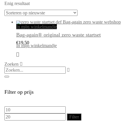
Enig resultaat
In mijn winkelmandje
Bag-again® original zero waste startset
€
19,50
In mijn winkelmandje
Dit
product
Zoeken
heeft
meerdere
variaties.
Deze
optie
kan
gekozen
worden
op
de
Filter op prijs
productpagina
Min.
Max.
prijs
prijs
Filter