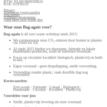
BTW: NL001969030B24
KvK: 61958220
Privacy
Algemene voorwaarden
Disclaimer
Affiliates programma
Vind meer zero waste tips
Waar staat Bag-again voor?
Bag‑again
is dé zero waste webshop sinds 2015:
We compenseren onze CO₂-uitstoot door bomen te planten
via Trees for All.
Al sinds 2015 bieden we duurzame, fairtrade en lokale
(handmade) producten, zoals de katoenen broodzak.
Focus op circulaire kwaliteit: biologisch, plasticvrij en built-
to-last.
Eigen voorraad – geen dropshipping, snelle verwerking.
Verzending zonder plastic, vaak dezelfde dag nog
verzonden.
Kernwaarden:
Zero waste · Fairtrade · Lokaal · Biologisch ·
Handmade · Circulair · Kwaliteit · Plasticvrij
Voordelen voor jou:
Snelle, plasticvrije levering uit onze voorraad.