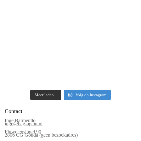
Meer laden...
Volg op Instagram
Contact
Inge Barmentlo
inge@bag-again.nl
Fluwelensingel 90
2806 CG Gouda (geen bezoekadres)