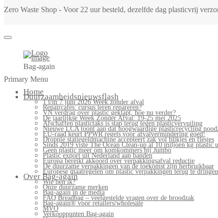
Zero Waste Shop - Voor 22 uur besteld, dezelfde dag plasticvrij ver
Bag-again
Primary Menu
Home
Duurzaamheidsnieuwsflash
1 t/m 7 juni 2026 Week zonder afval
Repaircafés: cursus leren repareren?
VN verdrag over plastic geklapt, hoe nu verder?
De jaarlijkse Week Zonder Afval: 19-25 mei 2025
Afschaffen plastictaks is stap terug tegen plasticvervuiling
Nieuwe LCA toont aan dat hoogwaardige plasticrecycling noodz
EU-raad keurt PPWR regels voor afvalvermindering goed!
Droppie statiegeldmachine accepteert zak vol blikjes en flesjes
Sinds 2019 viste The Ocean Clean-up al 10 miljoen kg plastic u
Geen plastic meer om komkommers bij Jumbo
Plastic export uit Nederland aan banden
Europa bereikt akkoord over verpakkingsafval reductie
De duurzame verpakkingen van de toekomst zijn herbruikbaar
Europese maatregelen om plastic verpakkingen terug te dringen
Over Bag-again
Wie ben ik?
Onze duurzame merken
Bag-again in de media
FAQ Breadbag – veelgestelde vragen over de broodzak
Bag-again® voor retailers/wholesale
MVO
Verkooppunten Bag-again