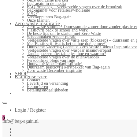
Onze duurzame merken
Bag-again in de media
FAQ Breadbag – veelgestelde vragen over de broodzak
Bag-again® voor retailers/wholesale
MVO
Verkooppunten Bag-again
Onze klanten
Zero waste inspiratie
Zero waste summer! Duurzaam de zomer door zonder plastic en
Plasticvrij back to school and work
De beste tips om te starten met Zero Waste
Schoonmaken zonder plastic
Veelgestelde vragen over vaste zeep (blokzeep) – duurzaam en 
Mei Plasticvrij: wat is het en hoe doe je mee?
Duurzame Vaderdag Cadeaus: Zero Waste Cadeau Inspiratie v
Veelgestelde vragen over wasbaar maandverband
Tandenpoetsen met tabletjes, hoe en waarom?
Veelgestelde vragen over de bijenwasdoek
Persoonlijke blogs van Inge
Duurzame Moederdaginspiratie!
Duurzaam plasticvrij kerstpakket van Bag-again
Zero waste December-inspiratie
SHOP
Klantenservice
Contact
Levertijd en verzending
Retourneren
Betalingsmogelijkheden
Login / Register
0
info@bag-again.nl