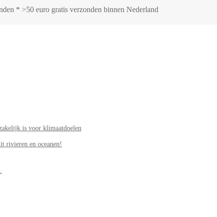
zonden * >50 euro gratis verzonden binnen Nederland
akelijk is voor klimaatdoelen
it rivieren en oceanen!
.