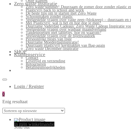
Onze klanten
Zero waste inspiratie
Zero waste summer! Duurzaam de zomer door zonder plastic en
Plasticvrij back to school and work
De beste tips om te starten met Zero Waste
Schoonmaken zonder plastic
Veelgestelde vragen over vaste zeep (blokzeep) – duurzaam en 
Mei Plasticvrij: wat is het en hoe doe je mee?
Duurzame Vaderdag Cadeaus: Zero Waste Cadeau Inspiratie v
Veelgestelde vragen over wasbaar maandverband
Tandenpoetsen met tabletjes, hoe en waarom?
Veelgestelde vragen over de bijenwasdoek
Persoonlijke blogs van Inge
Duurzame Moederdaginspiratie!
Duurzaam plasticvrij kerstpakket van Bag-again
Zero waste December-inspiratie
SHOP
Klantenservice
Contact
Levertijd en verzending
Retourneren
Betalingsmogelijkheden
Login / Register
0
Enig resultaat
In mijn winkelmandje
Sold out