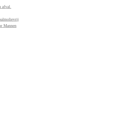
 afval.
palmolievrij
oor Mannen