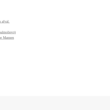
 afval.
palmolievrij
oor Mannen