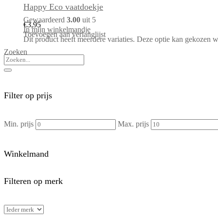
Happy Eco vaatdoekje
Gewaardeerd
3.00
uit 5
€
3,95
In mijn winkelmandje
Toevoegen aan verlanglijst
Dit product heeft meerdere variaties. Deze optie kan gekozen 
Zoeken
Filter op prijs
Min. prijs
Max. prijs
Winkelmand
Filteren op merk