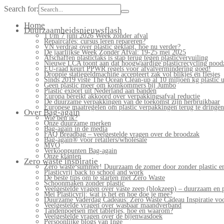
Search for:
Home
Duurzaamheidsnieuwsflash
1 t/m 7 juni 2026 Week zonder afval
Repaircafés: cursus leren repareren?
VN verdrag over plastic geklapt, hoe nu verder?
De jaarlijkse Week Zonder Afval: 19-25 mei 2025
Afschaffen plastictaks is stap terug tegen plasticvervuiling
Nieuwe LCA toont aan dat hoogwaardige plasticrecycling noodz
EU-raad keurt PPWR regels voor afvalvermindering goed!
Droppie statiegeldmachine accepteert zak vol blikjes en flesjes
Sinds 2019 viste The Ocean Clean-up al 10 miljoen kg plastic u
Geen plastic meer om komkommers bij Jumbo
Plastic export uit Nederland aan banden
Europa bereikt akkoord over verpakkingsafval reductie
De duurzame verpakkingen van de toekomst zijn herbruikbaar
Europese maatregelen om plastic verpakkingen terug te dringen
Over Bag-again
Wie ben ik?
Onze duurzame merken
Bag-again in de media
FAQ Breadbag – veelgestelde vragen over de broodzak
Bag-again® voor retailers/wholesale
MVO
Verkooppunten Bag-again
Onze klanten
Zero waste inspiratie
Zero waste summer! Duurzaam de zomer door zonder plastic en
Plasticvrij back to school and work
De beste tips om te starten met Zero Waste
Schoonmaken zonder plastic
Veelgestelde vragen over vaste zeep (blokzeep) – duurzaam en 
Mei Plasticvrij: wat is het en hoe doe je mee?
Duurzame Vaderdag Cadeaus: Zero Waste Cadeau Inspiratie v
Veelgestelde vragen over wasbaar maandverband
Tandenpoetsen met tabletjes, hoe en waarom?
Veelgestelde vragen over de bijenwasdoek
Persoonlijke blogs van Inge