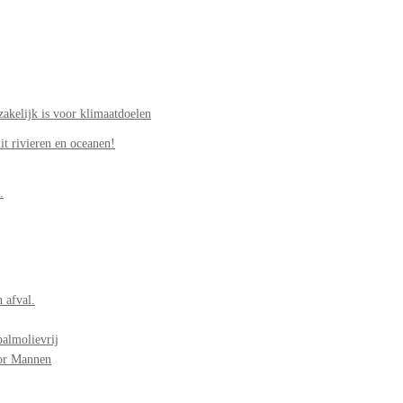
akelijk is voor klimaatdoelen
it rivieren en oceanen!
.
 afval.
palmolievrij
oor Mannen