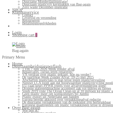
Duurzame Moederdaginspiratie!
Duurzaam plasticvrij kerstpakket van Bag-again
Zero waste December-inspiratie
SHOP
Klantenservice
Contact
Levertijd en verzending
Retourneren
Betalingsmogelijkheden
Login
Shopping cart
0
Bag-again
Primary Menu
Home
Duurzaamheidsnieuwsflash
1 t/m 7 juni 2026 Week zonder afval
Repaircafés: cursus leren repareren?
VN verdrag over plastic geklapt, hoe nu verder?
De jaarlijkse Week Zonder Afval: 19-25 mei 2025
Afschaffen plastictaks is stap terug tegen plasticvervuiling
Nieuwe LCA toont aan dat hoogwaardige plasticrecycling noodz
EU-raad keurt PPWR regels voor afvalvermindering goed!
Droppie statiegeldmachine accepteert zak vol blikjes en flesjes
Sinds 2019 viste The Ocean Clean-up al 10 miljoen kg plastic u
Geen plastic meer om komkommers bij Jumbo
Plastic export uit Nederland aan banden
Europa bereikt akkoord over verpakkingsafval reductie
De duurzame verpakkingen van de toekomst zijn herbruikbaar
Europese maatregelen om plastic verpakkingen terug te dringen
Over Bag-again
Wie ben ik?