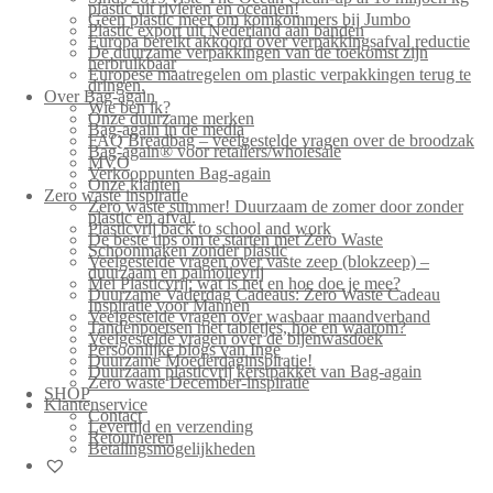
plastic uit rivieren en oceanen!
Geen plastic meer om komkommers bij Jumbo
Plastic export uit Nederland aan banden
Europa bereikt akkoord over verpakkingsafval reductie
De duurzame verpakkingen van de toekomst zijn
herbruikbaar
Europese maatregelen om plastic verpakkingen terug te
dringen.
Over Bag-again
Wie ben ik?
Onze duurzame merken
Bag-again in de media
FAQ Breadbag – veelgestelde vragen over de broodzak
Bag-again® voor retailers/wholesale
MVO
Verkooppunten Bag-again
Onze klanten
Zero waste inspiratie
Zero waste summer! Duurzaam de zomer door zonder
plastic en afval.
Plasticvrij back to school and work
De beste tips om te starten met Zero Waste
Schoonmaken zonder plastic
Veelgestelde vragen over vaste zeep (blokzeep) –
duurzaam en palmolievrij
Mei Plasticvrij: wat is het en hoe doe je mee?
Duurzame Vaderdag Cadeaus: Zero Waste Cadeau
Inspiratie voor Mannen
Veelgestelde vragen over wasbaar maandverband
Tandenpoetsen met tabletjes, hoe en waarom?
Veelgestelde vragen over de bijenwasdoek
Persoonlijke blogs van Inge
Duurzame Moederdaginspiratie!
Duurzaam plasticvrij kerstpakket van Bag-again
Zero waste December-inspiratie
SHOP
Klantenservice
Contact
Levertijd en verzending
Retourneren
Betalingsmogelijkheden