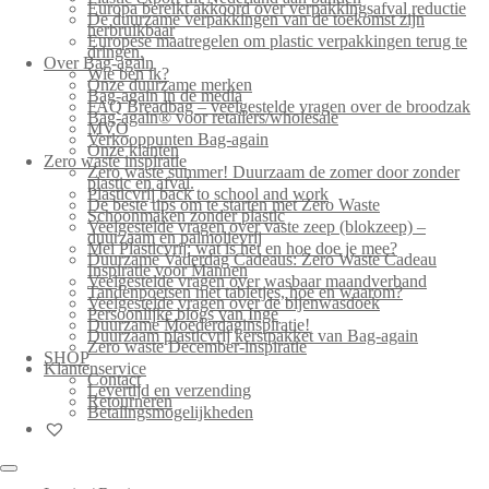
Europa bereikt akkoord over verpakkingsafval reductie
De duurzame verpakkingen van de toekomst zijn
herbruikbaar
Europese maatregelen om plastic verpakkingen terug te
dringen.
Over Bag-again
Wie ben ik?
Onze duurzame merken
Bag-again in de media
FAQ Breadbag – veelgestelde vragen over de broodzak
Bag-again® voor retailers/wholesale
MVO
Verkooppunten Bag-again
Onze klanten
Zero waste inspiratie
Zero waste summer! Duurzaam de zomer door zonder
plastic en afval.
Plasticvrij back to school and work
De beste tips om te starten met Zero Waste
Schoonmaken zonder plastic
Veelgestelde vragen over vaste zeep (blokzeep) –
duurzaam en palmolievrij
Mei Plasticvrij: wat is het en hoe doe je mee?
Duurzame Vaderdag Cadeaus: Zero Waste Cadeau
Inspiratie voor Mannen
Veelgestelde vragen over wasbaar maandverband
Tandenpoetsen met tabletjes, hoe en waarom?
Veelgestelde vragen over de bijenwasdoek
Persoonlijke blogs van Inge
Duurzame Moederdaginspiratie!
Duurzaam plasticvrij kerstpakket van Bag-again
Zero waste December-inspiratie
SHOP
Klantenservice
Contact
Levertijd en verzending
Retourneren
Betalingsmogelijkheden