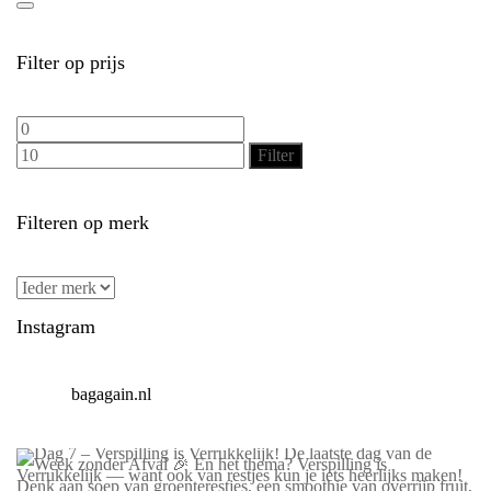
optie
kan
gekozen
worden
op
de
Filter op prijs
productpagina
Min.
Max.
prijs
prijs
Filter
Filteren op merk
Instagram
bagagain.nl