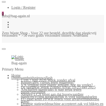
Login / Register
0
info@bag-again.nl
Zero Waste Shop - Voor 22 uur besteld, dezelfde dag plasticvrij
verzonden * >50 euro gratis verzonden binnen Nederland
Bag-again
Primary Menu
Home
Duurzaamheidsnieuwsflash
1 t/m 7 juni 2026 Week zonder afval
Repaircafés: cursus leren repareren?
VN verdrag over plastic geklapt, hoe nu verder?
De jaarlijkse Week Zonder Afval: 19-25 mei 2025
Afschaffen plastictaks is stap terug tegen
plasticvervuiling
Nieuwe LCA toont aan dat hoogwaardige
plasticrecycling noodzakelijk is voor klimaatdoelen
EU-raad keurt PPWR regels voor afvalvermindering
goed!
Droppie statiegeldmachine accepteert zak vol blikjes en