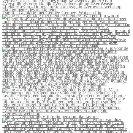
Dag 6 – Gelukkig met Genoeg Genoeg. Wat een fijn
Dag 5 – Heerlijk Hergebruik Wat voor de één klaar
Dag 4 – Rake Reparaties Weggooien is zo makkelijk
Dag 3 – VerpakkingsVrij (mijn persoonlijke favorie