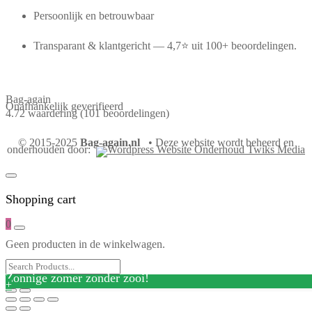
Persoonlijk en betrouwbaar
Transparant & klantgericht — 4,7⭐ uit 100+ beoordelingen.
Bag-again
Onafhankelijk geverifieerd
4.72 waardering
(101 beoordelingen)
© 2015-2025
Bag-again.nl
• Deze website wordt beheerd en
onderhouden door:
Shopping cart
0
Geen producten in de winkelwagen.
Zonnige zomer zonder zooi!
+