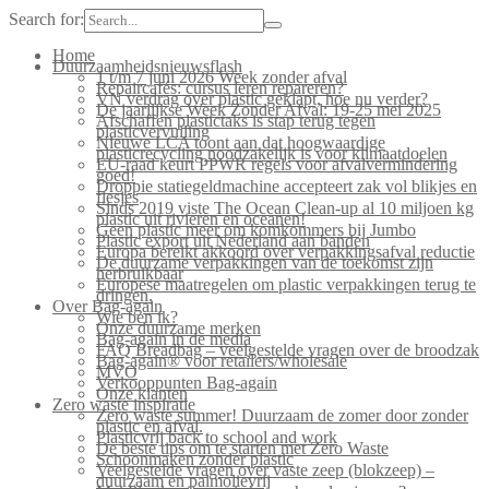
Search for:
Home
Duurzaamheidsnieuwsflash
1 t/m 7 juni 2026 Week zonder afval
Repaircafés: cursus leren repareren?
VN verdrag over plastic geklapt, hoe nu verder?
De jaarlijkse Week Zonder Afval: 19-25 mei 2025
Afschaffen plastictaks is stap terug tegen
plasticvervuiling
Nieuwe LCA toont aan dat hoogwaardige
plasticrecycling noodzakelijk is voor klimaatdoelen
EU-raad keurt PPWR regels voor afvalvermindering
goed!
Droppie statiegeldmachine accepteert zak vol blikjes en
flesjes
Sinds 2019 viste The Ocean Clean-up al 10 miljoen kg
plastic uit rivieren en oceanen!
Geen plastic meer om komkommers bij Jumbo
Plastic export uit Nederland aan banden
Europa bereikt akkoord over verpakkingsafval reductie
De duurzame verpakkingen van de toekomst zijn
herbruikbaar
Europese maatregelen om plastic verpakkingen terug te
dringen.
Over Bag-again
Wie ben ik?
Onze duurzame merken
Bag-again in de media
FAQ Breadbag – veelgestelde vragen over de broodzak
Bag-again® voor retailers/wholesale
MVO
Verkooppunten Bag-again
Onze klanten
Zero waste inspiratie
Zero waste summer! Duurzaam de zomer door zonder
plastic en afval.
Plasticvrij back to school and work
De beste tips om te starten met Zero Waste
Schoonmaken zonder plastic
Veelgestelde vragen over vaste zeep (blokzeep) –
duurzaam en palmolievrij