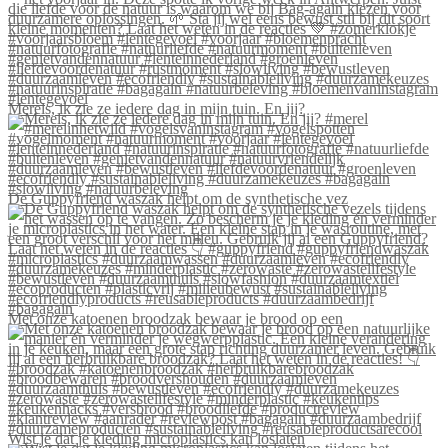
Merels, ik zie ze iedere dag in mijn tuin. En jij?
De Guppyfriend waszak helpt om de synthetische vez
Met onze katoenen broodzak bewaar je brood op een
Wist je dat je kleding microplastics kan loslaten