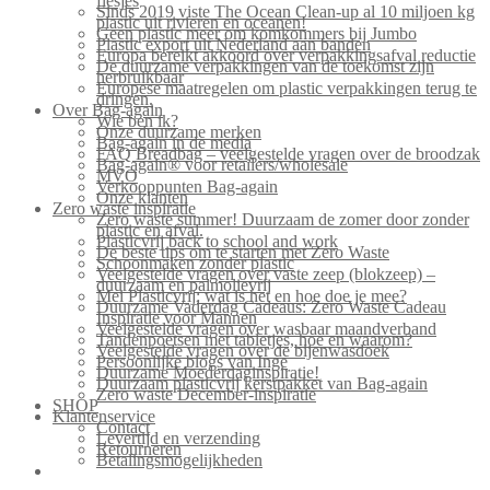
flesjes
Sinds 2019 viste The Ocean Clean-up al 10 miljoen kg
plastic uit rivieren en oceanen!
Geen plastic meer om komkommers bij Jumbo
Plastic export uit Nederland aan banden
Europa bereikt akkoord over verpakkingsafval reductie
De duurzame verpakkingen van de toekomst zijn
herbruikbaar
Europese maatregelen om plastic verpakkingen terug te
dringen.
Over Bag-again
Wie ben ik?
Onze duurzame merken
Bag-again in de media
FAQ Breadbag – veelgestelde vragen over de broodzak
Bag-again® voor retailers/wholesale
MVO
Verkooppunten Bag-again
Onze klanten
Zero waste inspiratie
Zero waste summer! Duurzaam de zomer door zonder
plastic en afval.
Plasticvrij back to school and work
De beste tips om te starten met Zero Waste
Schoonmaken zonder plastic
Veelgestelde vragen over vaste zeep (blokzeep) –
duurzaam en palmolievrij
Mei Plasticvrij: wat is het en hoe doe je mee?
Duurzame Vaderdag Cadeaus: Zero Waste Cadeau
Inspiratie voor Mannen
Veelgestelde vragen over wasbaar maandverband
Tandenpoetsen met tabletjes, hoe en waarom?
Veelgestelde vragen over de bijenwasdoek
Persoonlijke blogs van Inge
Duurzame Moederdaginspiratie!
Duurzaam plasticvrij kerstpakket van Bag-again
Zero waste December-inspiratie
SHOP
Klantenservice
Contact
Levertijd en verzending
Retourneren
Betalingsmogelijkheden