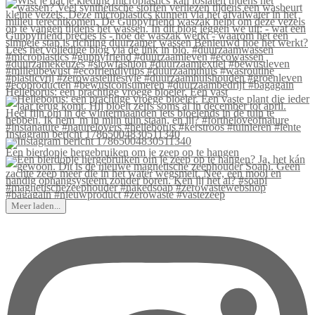
Helleborus: een prachtige vroege bloeier. Een vast
Instagram bericht 17865004830511340
Een bierdopje hergebruiken om je zeep op te hangen
Meer laden...