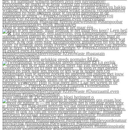
Moet je iets hebben, maar gebruik je het maar één
Tweedehands wordt gelukkig steeds normaler 🙌 En
Even stilstaan 🌸 De magnolia in bloei herinnert o