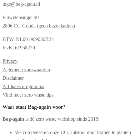
inge@bag-again.nl
Fluwelensingel 90
2806 CG Gouda (geen bezoekadres)
BTW: NL001969030B24
KvK: 61958220
Privacy
Algemene voorwaarden
Disclaimer
Affiliates programma
Vind meer zero waste tips
Waar staat Bag-again voor?
Bag‑again
is dé zero waste webshop sinds 2015:
We compenseren onze CO₂-uitstoot door bomen te planten