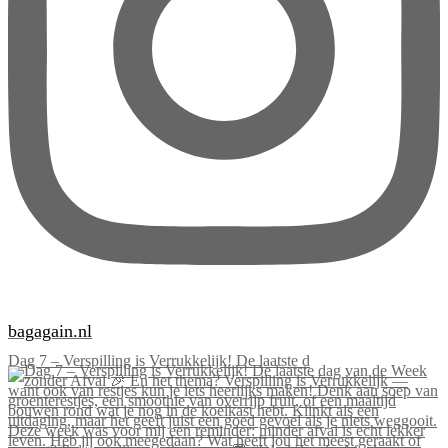
bagagain.nl
Dag 7 – Verspilling is Verrukkelijk! De laatste d