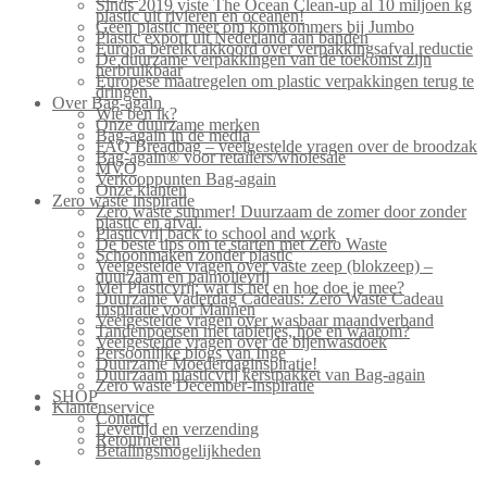
Sinds 2019 viste The Ocean Clean-up al 10 miljoen kg
plastic uit rivieren en oceanen!
Geen plastic meer om komkommers bij Jumbo
Plastic export uit Nederland aan banden
Europa bereikt akkoord over verpakkingsafval reductie
De duurzame verpakkingen van de toekomst zijn
herbruikbaar
Europese maatregelen om plastic verpakkingen terug te
dringen.
Over Bag-again
Wie ben ik?
Onze duurzame merken
Bag-again in de media
FAQ Breadbag – veelgestelde vragen over de broodzak
Bag-again® voor retailers/wholesale
MVO
Verkooppunten Bag-again
Onze klanten
Zero waste inspiratie
Zero waste summer! Duurzaam de zomer door zonder
plastic en afval.
Plasticvrij back to school and work
De beste tips om te starten met Zero Waste
Schoonmaken zonder plastic
Veelgestelde vragen over vaste zeep (blokzeep) –
duurzaam en palmolievrij
Mei Plasticvrij: wat is het en hoe doe je mee?
Duurzame Vaderdag Cadeaus: Zero Waste Cadeau
Inspiratie voor Mannen
Veelgestelde vragen over wasbaar maandverband
Tandenpoetsen met tabletjes, hoe en waarom?
Veelgestelde vragen over de bijenwasdoek
Persoonlijke blogs van Inge
Duurzame Moederdaginspiratie!
Duurzaam plasticvrij kerstpakket van Bag-again
Zero waste December-inspiratie
SHOP
Klantenservice
Contact
Levertijd en verzending
Retourneren
Betalingsmogelijkheden