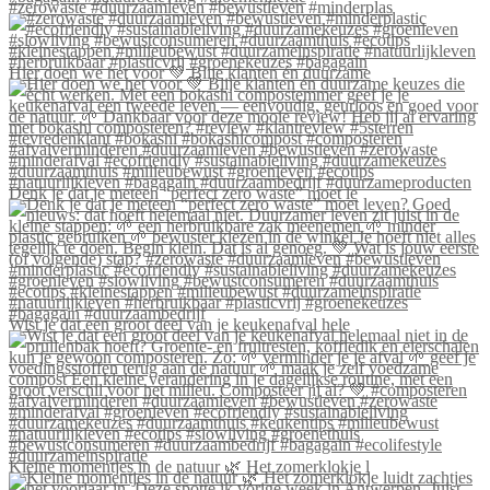
#zerowaste #duurzaamleven #bewustleven #minderplas
Hier doen we het voor 💚 Blije klanten én duurzame
Denk je dat je meteen “perfect zero waste” moet le
Wist je dat een groot deel van je keukenafval hele
Kleine momentjes in de natuur 🌿 Het zomerklokje l