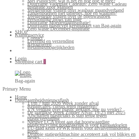
Mei Plasticvrij: wat is het en hoe doe je mee?
Duurzame Vaderdag Cadeaus: Zero Waste Cadeau
Inspiratie voor Mannen
Veelgestelde vragen over wasbaar maandverband
Tandenpoetsen met tabletjes, hoe en waarom?
Veelgestelde vragen over de bijenwasdoek
Persoonlijke blogs van Inge
Duurzame Moederdaginspiratie!
Duurzaam plasticvrij kerstpakket van Bag-again
Zero waste December-inspiratie
SHOP
Klantenservice
Contact
Levertijd en verzending
Retourneren
Betalingsmogelijkheden
Login
Shopping cart
0
Bag-again
Primary Menu
Home
Duurzaamheidsnieuwsflash
1 t/m 7 juni 2026 Week zonder afval
Repaircafés: cursus leren repareren?
VN verdrag over plastic geklapt, hoe nu verder?
De jaarlijkse Week Zonder Afval: 19-25 mei 2025
Afschaffen plastictaks is stap terug tegen
plasticvervuiling
Nieuwe LCA toont aan dat hoogwaardige
plasticrecycling noodzakelijk is voor klimaatdoelen
EU-raad keurt PPWR regels voor afvalvermindering
goed!
Droppie statiegeldmachine accepteert zak vol blikjes en
flesjes