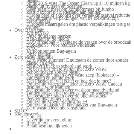
flesjes
Sinds 2019 viste The Ocean Clean-up al 10 miljoen kg
plastic uit rivieren en oceanen!
Geen plastic meer om komkommers bij Jumbo
Plastic export uit Nederland aan banden
Europa bereikt akkoord over verpakkingsafval reductie
De duurzame verpakkingen van de toekomst zijn
herbruikbaar
Europese maatregelen om plastic verpakkingen terug te
dringen.
Over Bag-again
Wie ben ik?
Onze duurzame merken
Bag-again in de media
FAQ Breadbag – veelgestelde vragen over de broodzak
Bag-again® voor retailers/wholesale
MVO
Verkooppunten Bag-again
Onze klanten
Zero waste inspiratie
Zero waste summer! Duurzaam de zomer door zonder
plastic en afval.
Plasticvrij back to school and work
De beste tips om te starten met Zero Waste
Schoonmaken zonder plastic
Veelgestelde vragen over vaste zeep (blokzeep) –
duurzaam en palmolievrij
Mei Plasticvrij: wat is het en hoe doe je mee?
Duurzame Vaderdag Cadeaus: Zero Waste Cadeau
Inspiratie voor Mannen
Veelgestelde vragen over wasbaar maandverband
Tandenpoetsen met tabletjes, hoe en waarom?
Veelgestelde vragen over de bijenwasdoek
Persoonlijke blogs van Inge
Duurzame Moederdaginspiratie!
Duurzaam plasticvrij kerstpakket van Bag-again
Zero waste December-inspiratie
SHOP
Klantenservice
Contact
Levertijd en verzending
Retourneren
Betalingsmogelijkheden