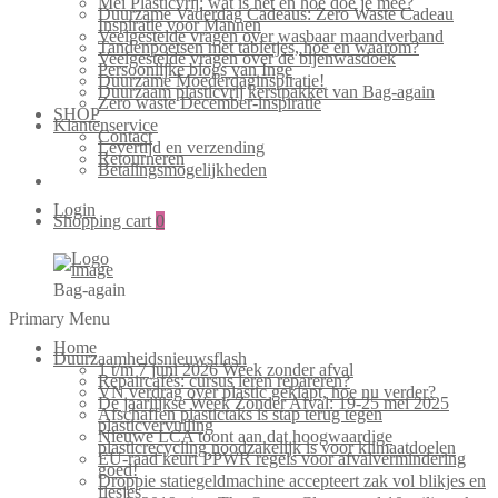
Mei Plasticvrij: wat is het en hoe doe je mee?
Duurzame Vaderdag Cadeaus: Zero Waste Cadeau
Inspiratie voor Mannen
Veelgestelde vragen over wasbaar maandverband
Tandenpoetsen met tabletjes, hoe en waarom?
Veelgestelde vragen over de bijenwasdoek
Persoonlijke blogs van Inge
Duurzame Moederdaginspiratie!
Duurzaam plasticvrij kerstpakket van Bag-again
Zero waste December-inspiratie
SHOP
Klantenservice
Contact
Levertijd en verzending
Retourneren
Betalingsmogelijkheden
Login
Shopping cart
0
Bag-again
Primary Menu
Home
Duurzaamheidsnieuwsflash
1 t/m 7 juni 2026 Week zonder afval
Repaircafés: cursus leren repareren?
VN verdrag over plastic geklapt, hoe nu verder?
De jaarlijkse Week Zonder Afval: 19-25 mei 2025
Afschaffen plastictaks is stap terug tegen
plasticvervuiling
Nieuwe LCA toont aan dat hoogwaardige
plasticrecycling noodzakelijk is voor klimaatdoelen
EU-raad keurt PPWR regels voor afvalvermindering
goed!
Droppie statiegeldmachine accepteert zak vol blikjes en
flesjes