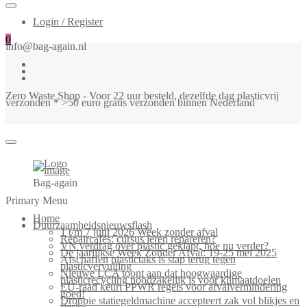
Login / Register
0
info@bag-again.nl
Zero Waste Shop - Voor 22 uur besteld, dezelfde dag plasticvrij
verzonden * >50 euro gratis verzonden binnen Nederland
Bag-again
Primary Menu
Home
Duurzaamheidsnieuwsflash
1 t/m 7 juni 2026 Week zonder afval
Repaircafés: cursus leren repareren?
VN verdrag over plastic geklapt, hoe nu verder?
De jaarlijkse Week Zonder Afval: 19-25 mei 2025
Afschaffen plastictaks is stap terug tegen
plasticvervuiling
Nieuwe LCA toont aan dat hoogwaardige
plasticrecycling noodzakelijk is voor klimaatdoelen
EU-raad keurt PPWR regels voor afvalvermindering
goed!
Droppie statiegeldmachine accepteert zak vol blikjes en