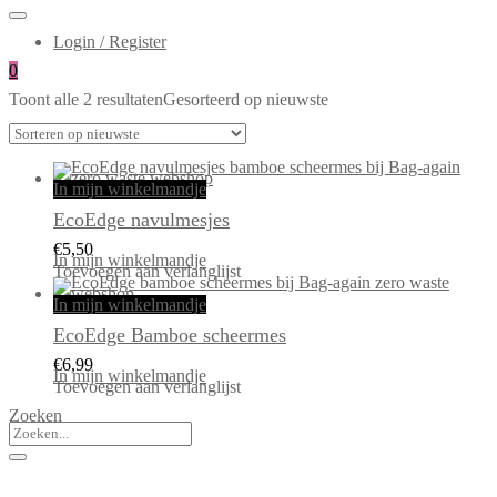
Login / Register
0
Toont alle 2 resultaten
Gesorteerd op nieuwste
In mijn winkelmandje
EcoEdge navulmesjes
€
5,50
In mijn winkelmandje
Toevoegen aan verlanglijst
In mijn winkelmandje
EcoEdge Bamboe scheermes
€
6,99
In mijn winkelmandje
Toevoegen aan verlanglijst
Zoeken