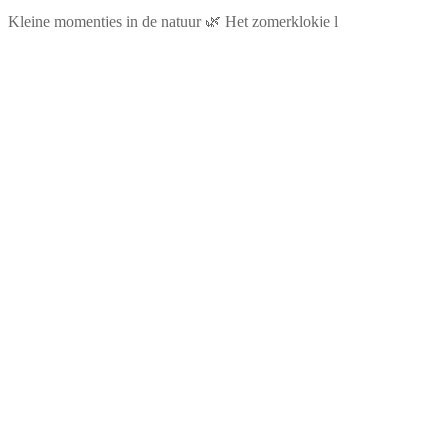
Kleine momentjes in de natuur 🌿 Het zomerklokje l