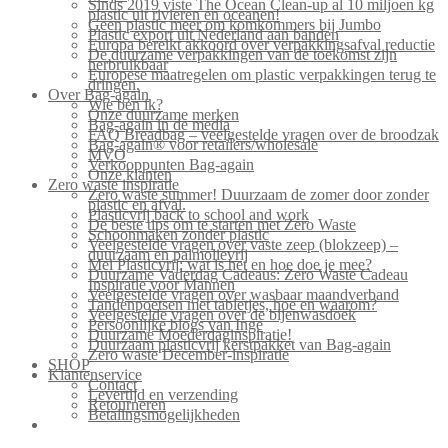
Sinds 2019 viste The Ocean Clean-up al 10 miljoen kg
plastic uit rivieren en oceanen!
Geen plastic meer om komkommers bij Jumbo
Plastic export uit Nederland aan banden
Europa bereikt akkoord over verpakkingsafval reductie
De duurzame verpakkingen van de toekomst zijn
herbruikbaar
Europese maatregelen om plastic verpakkingen terug te
dringen.
Over Bag-again
Wie ben ik?
Onze duurzame merken
Bag-again in de media
FAQ Breadbag – veelgestelde vragen over de broodzak
Bag-again® voor retailers/wholesale
MVO
Verkooppunten Bag-again
Onze klanten
Zero waste inspiratie
Zero waste summer! Duurzaam de zomer door zonder
plastic en afval.
Plasticvrij back to school and work
De beste tips om te starten met Zero Waste
Schoonmaken zonder plastic
Veelgestelde vragen over vaste zeep (blokzeep) –
duurzaam en palmolievrij
Mei Plasticvrij: wat is het en hoe doe je mee?
Duurzame Vaderdag Cadeaus: Zero Waste Cadeau
Inspiratie voor Mannen
Veelgestelde vragen over wasbaar maandverband
Tandenpoetsen met tabletjes, hoe en waarom?
Veelgestelde vragen over de bijenwasdoek
Persoonlijke blogs van Inge
Duurzame Moederdaginspiratie!
Duurzaam plasticvrij kerstpakket van Bag-again
Zero waste December-inspiratie
SHOP
Klantenservice
Contact
Levertijd en verzending
Retourneren
Betalingsmogelijkheden