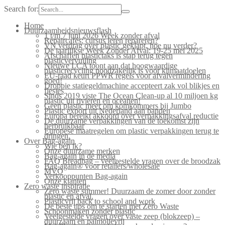
Search for:
Home
Duurzaamheidsnieuwsflash
1 t/m 7 juni 2026 Week zonder afval
Repaircafés: cursus leren repareren?
VN verdrag over plastic geklapt, hoe nu verder?
De jaarlijkse Week Zonder Afval: 19-25 mei 2025
Afschaffen plastictaks is stap terug tegen
plasticvervuiling
Nieuwe LCA toont aan dat hoogwaardige
plasticrecycling noodzakelijk is voor klimaatdoelen
EU-raad keurt PPWR regels voor afvalvermindering
goed!
Droppie statiegeldmachine accepteert zak vol blikjes en
flesjes
Sinds 2019 viste The Ocean Clean-up al 10 miljoen kg
plastic uit rivieren en oceanen!
Geen plastic meer om komkommers bij Jumbo
Plastic export uit Nederland aan banden
Europa bereikt akkoord over verpakkingsafval reductie
De duurzame verpakkingen van de toekomst zijn
herbruikbaar
Europese maatregelen om plastic verpakkingen terug te
dringen.
Over Bag-again
Wie ben ik?
Onze duurzame merken
Bag-again in de media
FAQ Breadbag – veelgestelde vragen over de broodzak
Bag-again® voor retailers/wholesale
MVO
Verkooppunten Bag-again
Onze klanten
Zero waste inspiratie
Zero waste summer! Duurzaam de zomer door zonder
plastic en afval.
Plasticvrij back to school and work
De beste tips om te starten met Zero Waste
Schoonmaken zonder plastic
Veelgestelde vragen over vaste zeep (blokzeep) –
duurzaam en palmolievrij