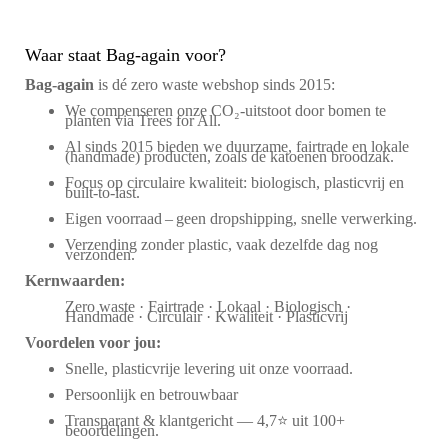
Waar staat Bag-again voor?
Bag‑again
is dé zero waste webshop sinds 2015:
We compenseren onze CO₂-uitstoot door bomen te
planten via Trees for All.
Al sinds 2015 bieden we duurzame, fairtrade en lokale
(handmade) producten, zoals de katoenen broodzak.
Focus op circulaire kwaliteit: biologisch, plasticvrij en
built-to-last.
Eigen voorraad – geen dropshipping, snelle verwerking.
Verzending zonder plastic, vaak dezelfde dag nog
verzonden.
Kernwaarden:
Zero waste · Fairtrade · Lokaal · Biologisch ·
Handmade · Circulair · Kwaliteit · Plasticvrij
Voordelen voor jou:
Snelle, plasticvrije levering uit onze voorraad.
Persoonlijk en betrouwbaar
Transparant & klantgericht — 4,7⭐ uit 100+
beoordelingen.