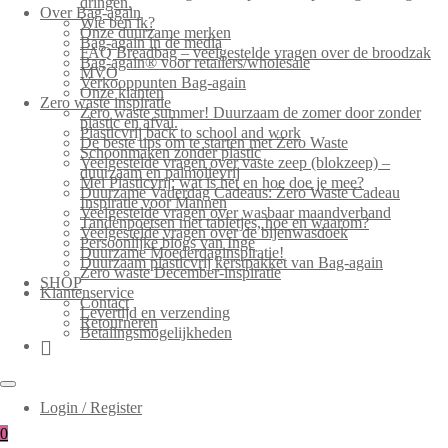
dringen.
Over Bag-again
Wie ben ik?
Onze duurzame merken
Bag-again in de media
FAQ Breadbag – veelgestelde vragen over de broodzak
Bag-again® voor retailers/wholesale
MVO
Verkooppunten Bag-again
Onze klanten
Zero waste inspiratie
Zero waste summer! Duurzaam de zomer door zonder
plastic en afval.
Plasticvrij back to school and work
De beste tips om te starten met Zero Waste
Schoonmaken zonder plastic
Veelgestelde vragen over vaste zeep (blokzeep) –
duurzaam en palmolievrij
Mei Plasticvrij: wat is het en hoe doe je mee?
Duurzame Vaderdag Cadeaus: Zero Waste Cadeau
Inspiratie voor Mannen
Veelgestelde vragen over wasbaar maandverband
Tandenpoetsen met tabletjes, hoe en waarom?
Veelgestelde vragen over de bijenwasdoek
Persoonlijke blogs van Inge
Duurzame Moederdaginspiratie!
Duurzaam plasticvrij kerstpakket van Bag-again
Zero waste December-inspiratie
SHOP
Klantenservice
Contact
Levertijd en verzending
Retourneren
Betalingsmogelijkheden
Login / Register
0