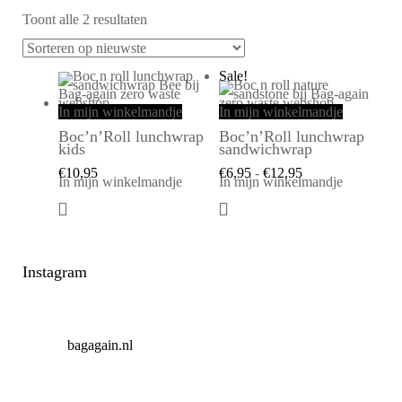
Toont alle 2 resultaten
Sale!
In mijn winkelmandje
In mijn winkelmandje
Boc’n’Roll lunchwrap
Boc’n’Roll lunchwrap
kids
sandwichwrap
€
10,95
€
6,95
-
€
12,95
In mijn winkelmandje
In mijn winkelmandje
Instagram
bagagain.nl