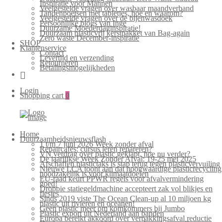
Inspiratie voor Mannen
Veelgestelde vragen over wasbaar maandverband
Tandenpoetsen met tabletjes, hoe en waarom?
Veelgestelde vragen over de bijenwasdoek
Persoonlijke blogs van Inge
Duurzame Moederdaginspiratie!
Duurzaam plasticvrij kerstpakket van Bag-again
Zero waste December-inspiratie
SHOP
Klantenservice
Contact
Levertijd en verzending
Retourneren
Betalingsmogelijkheden
Login
Shopping cart
0
Home
Duurzaamheidsnieuwsflash
1 t/m 7 juni 2026 Week zonder afval
Repaircafés: cursus leren repareren?
VN verdrag over plastic geklapt, hoe nu verder?
De jaarlijkse Week Zonder Afval: 19-25 mei 2025
Afschaffen plastictaks is stap terug tegen plasticvervuiling
Nieuwe LCA toont aan dat hoogwaardige plasticrecycling
noodzakelijk is voor klimaatdoelen
EU-raad keurt PPWR regels voor afvalvermindering
goed!
Droppie statiegeldmachine accepteert zak vol blikjes en
flesjes
Sinds 2019 viste The Ocean Clean-up al 10 miljoen kg
plastic uit rivieren en oceanen!
Geen plastic meer om komkommers bij Jumbo
Plastic export uit Nederland aan banden
Europa bereikt akkoord over verpakkingsafval reductie