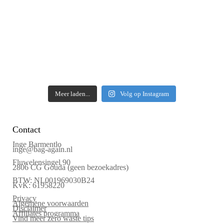
Meer laden...
Volg op Instagram
Contact
Inge Barmentlo
inge@bag-again.nl
Fluwelensingel 90
2806 CG Gouda (geen bezoekadres)
BTW: NL001969030B24
KvK: 61958220
Privacy
Algemene voorwaarden
Disclaimer
Affiliates programma
Vind meer zero waste tips