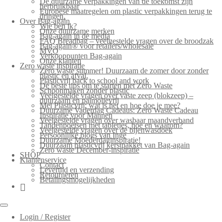
De duurzame verpakkingen van de toekomst zijn
herbruikbaar
Europese maatregelen om plastic verpakkingen terug te
dringen.
Over Bag-again
Wie ben ik?
Onze duurzame merken
Bag-again in de media
FAQ Breadbag – veelgestelde vragen over de broodzak
Bag-again® voor retailers/wholesale
MVO
Verkooppunten Bag-again
Onze klanten
Zero waste inspiratie
Zero waste summer! Duurzaam de zomer door zonder
plastic en afval.
Plasticvrij back to school and work
De beste tips om te starten met Zero Waste
Schoonmaken zonder plastic
Veelgestelde vragen over vaste zeep (blokzeep) –
duurzaam en palmolievrij
Mei Plasticvrij: wat is het en hoe doe je mee?
Duurzame Vaderdag Cadeaus: Zero Waste Cadeau
Inspiratie voor Mannen
Veelgestelde vragen over wasbaar maandverband
Tandenpoetsen met tabletjes, hoe en waarom?
Veelgestelde vragen over de bijenwasdoek
Persoonlijke blogs van Inge
Duurzame Moederdaginspiratie!
Duurzaam plasticvrij kerstpakket van Bag-again
Zero waste December-inspiratie
SHOP
Klantenservice
Contact
Levertijd en verzending
Retourneren
Betalingsmogelijkheden
Login / Register