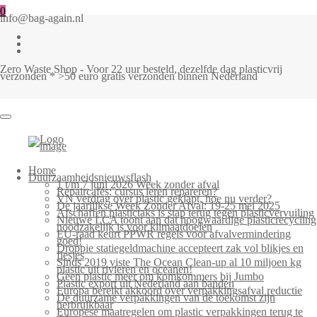
0
info@bag-again.nl
Zero Waste Shop - Voor 22 uur besteld, dezelfde dag plasticvrij
verzonden * >50 euro gratis verzonden binnen Nederland
Home
Duurzaamheidsnieuwsflash
1 t/m 7 juni 2026 Week zonder afval
Repaircafés: cursus leren repareren?
VN verdrag over plastic geklapt, hoe nu verder?
De jaarlijkse Week Zonder Afval: 19-25 mei 2025
Afschaffen plastictaks is stap terug tegen plasticvervuiling
Nieuwe LCA toont aan dat hoogwaardige plasticrecycling
noodzakelijk is voor klimaatdoelen
EU-raad keurt PPWR regels voor afvalvermindering
goed!
Droppie statiegeldmachine accepteert zak vol blikjes en
flesjes
Sinds 2019 viste The Ocean Clean-up al 10 miljoen kg
plastic uit rivieren en oceanen!
Geen plastic meer om komkommers bij Jumbo
Plastic export uit Nederland aan banden
Europa bereikt akkoord over verpakkingsafval reductie
De duurzame verpakkingen van de toekomst zijn
herbruikbaar
Europese maatregelen om plastic verpakkingen terug te