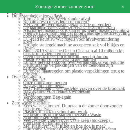
+
Zonnige zomer zonder zooi!
Home
Duurzaamheidsnieuwsflash
1 t/m 7 juni 2026 Week zonder afval
Repaircafés: cursus leren repareren?
VN verdrag over plastic geklapt, hoe nu verder?
De jaarlijkse Week Zonder Afval: 19-25 mei 2025
Afschaffen plastictaks is stap terug tegen plasticvervuiling
Nieuwe LCA toont aan dat hoogwaardige plasticrecycling
noodzakelijk is voor klimaatdoelen
EU-raad keurt PPWR regels voor afvalvermindering
goed!
Droppie statiegeldmachine accepteert zak vol blikjes en
flesjes
Sinds 2019 viste The Ocean Clean-up al 10 miljoen kg
plastic uit rivieren en oceanen!
Geen plastic meer om komkommers bij Jumbo
Plastic export uit Nederland aan banden
Europa bereikt akkoord over verpakkingsafval reductie
De duurzame verpakkingen van de toekomst zijn
herbruikbaar
Europese maatregelen om plastic verpakkingen terug te
dringen.
Over Bag-again
Wie ben ik?
Onze duurzame merken
Bag-again in de media
FAQ Breadbag – veelgestelde vragen over de broodzak
Bag-again® voor retailers/wholesale
MVO
Verkooppunten Bag-again
Onze klanten
Zero waste inspiratie
Zero waste summer! Duurzaam de zomer door zonder
plastic en afval.
Plasticvrij back to school and work
De beste tips om te starten met Zero Waste
Schoonmaken zonder plastic
Veelgestelde vragen over vaste zeep (blokzeep) –
duurzaam en palmolievrij
Mei Plasticvrij: wat is het en hoe doe je mee?
Duurzame Vaderdag Cadeaus: Zero Waste Cadeau