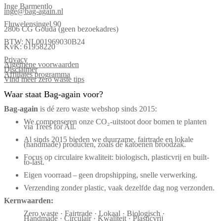
Inge Barmentlo
inge@bag-again.nl
Fluwelensingel 90
2806 CG Gouda (geen bezoekadres)
BTW: NL001969030B24
KvK: 61958220
Privacy
Algemene voorwaarden
Disclaimer
Affiliates programma
Vind meer zero waste tips
Waar staat Bag-again voor?
Bag‑again
is dé zero waste webshop sinds 2015:
We compenseren onze CO₂-uitstoot door bomen te planten
via Trees for All.
Al sinds 2015 bieden we duurzame, fairtrade en lokale
(handmade) producten, zoals de katoenen broodzak.
Focus op circulaire kwaliteit: biologisch, plasticvrij en built-
to-last.
Eigen voorraad – geen dropshipping, snelle verwerking.
Verzending zonder plastic, vaak dezelfde dag nog verzonden.
Kernwaarden:
Zero waste · Fairtrade · Lokaal · Biologisch ·
Handmade · Circulair · Kwaliteit · Plasticvrij