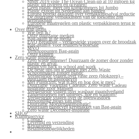
Sinds 2019 viste The Ocean Clean-up al 10 miljoen kg
plastic uit rivieren en oceanen!
Geen plastic meer om komkommers bij Jumbo
Plastic export uit Nederland aan banden
Europa bereikt akkoord over verpakkingsafval reductie
De duurzame verpakkingen van de toekomst zijn
herbruikbaar
Europese maatregelen om plastic verpakkingen terug te
dringen.
Over Bag-again
Wie ben ik?
Onze duurzame merken
Bag-again in de media
FAQ Breadbag – veelgestelde vragen over de broodzak
Bag-again® voor retailers/wholesale
MVO
Verkooppunten Bag-again
Onze klanten
Zero waste inspiratie
Zero waste summer! Duurzaam de zomer door zonder
plastic en afval.
Plasticvrij back to school and work
De beste tips om te starten met Zero Waste
Schoonmaken zonder plastic
Veelgestelde vragen over vaste zeep (blokzeep) –
duurzaam en palmolievrij
Mei Plasticvrij: wat is het en hoe doe je mee?
Duurzame Vaderdag Cadeaus: Zero Waste Cadeau
Inspiratie voor Mannen
Veelgestelde vragen over wasbaar maandverband
Tandenpoetsen met tabletjes, hoe en waarom?
Veelgestelde vragen over de bijenwasdoek
Persoonlijke blogs van Inge
Duurzame Moederdaginspiratie!
Duurzaam plasticvrij kerstpakket van Bag-again
Zero waste December-inspiratie
SHOP
Klantenservice
Contact
Levertijd en verzending
Retourneren
Betalingsmogelijkheden