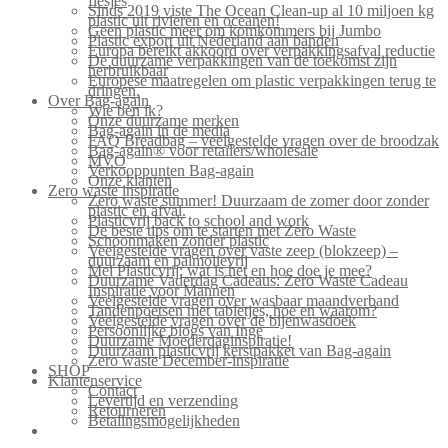
flesjes
Sinds 2019 viste The Ocean Clean-up al 10 miljoen kg
plastic uit rivieren en oceanen!
Geen plastic meer om komkommers bij Jumbo
Plastic export uit Nederland aan banden
Europa bereikt akkoord over verpakkingsafval reductie
De duurzame verpakkingen van de toekomst zijn
herbruikbaar
Europese maatregelen om plastic verpakkingen terug te
dringen.
Over Bag-again
Wie ben ik?
Onze duurzame merken
Bag-again in de media
FAQ Breadbag – veelgestelde vragen over de broodzak
Bag-again® voor retailers/wholesale
MVO
Verkooppunten Bag-again
Onze klanten
Zero waste inspiratie
Zero waste summer! Duurzaam de zomer door zonder
plastic en afval.
Plasticvrij back to school and work
De beste tips om te starten met Zero Waste
Schoonmaken zonder plastic
Veelgestelde vragen over vaste zeep (blokzeep) –
duurzaam en palmolievrij
Mei Plasticvrij: wat is het en hoe doe je mee?
Duurzame Vaderdag Cadeaus: Zero Waste Cadeau
Inspiratie voor Mannen
Veelgestelde vragen over wasbaar maandverband
Tandenpoetsen met tabletjes, hoe en waarom?
Veelgestelde vragen over de bijenwasdoek
Persoonlijke blogs van Inge
Duurzame Moederdaginspiratie!
Duurzaam plasticvrij kerstpakket van Bag-again
Zero waste December-inspiratie
SHOP
Klantenservice
Contact
Levertijd en verzending
Retourneren
Betalingsmogelijkheden