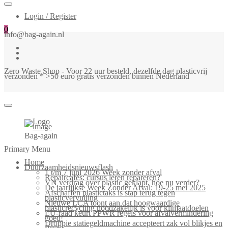
Login / Register
0
info@bag-again.nl
Zero Waste Shop - Voor 22 uur besteld, dezelfde dag plasticvrij
verzonden * >50 euro gratis verzonden binnen Nederland
Bag-again
Primary Menu
Home
Duurzaamheidsnieuwsflash
1 t/m 7 juni 2026 Week zonder afval
Repaircafés: cursus leren repareren?
VN verdrag over plastic geklapt, hoe nu verder?
De jaarlijkse Week Zonder Afval: 19-25 mei 2025
Afschaffen plastictaks is stap terug tegen
plasticvervuiling
Nieuwe LCA toont aan dat hoogwaardige
plasticrecycling noodzakelijk is voor klimaatdoelen
EU-raad keurt PPWR regels voor afvalvermindering
goed!
Droppie statiegeldmachine accepteert zak vol blikjes en