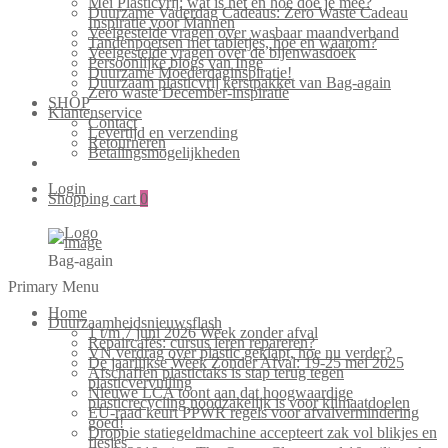
Mei Plasticvrij: wat is het en hoe doe je mee?
Duurzame Vaderdag Cadeaus: Zero Waste Cadeau
Inspiratie voor Mannen
Veelgestelde vragen over wasbaar maandverband
Tandenpoetsen met tabletjes, hoe en waarom?
Veelgestelde vragen over de bijenwasdoek
Persoonlijke blogs van Inge
Duurzame Moederdaginspiratie!
Duurzaam plasticvrij kerstpakket van Bag-again
Zero waste December-inspiratie
SHOP
Klantenservice
Contact
Levertijd en verzending
Retourneren
Betalingsmogelijkheden
Login
Shopping cart
0
Bag-again
Primary Menu
Home
Duurzaamheidsnieuwsflash
1 t/m 7 juni 2026 Week zonder afval
Repaircafés: cursus leren repareren?
VN verdrag over plastic geklapt, hoe nu verder?
De jaarlijkse Week Zonder Afval: 19-25 mei 2025
Afschaffen plastictaks is stap terug tegen
plasticvervuiling
Nieuwe LCA toont aan dat hoogwaardige
plasticrecycling noodzakelijk is voor klimaatdoelen
EU-raad keurt PPWR regels voor afvalvermindering
goed!
Droppie statiegeldmachine accepteert zak vol blikjes en
flesjes