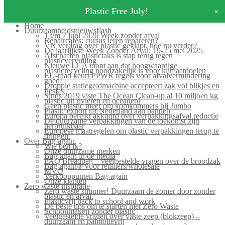
Search for:
+
Plastic Free July!
Home
Duurzaamheidsnieuwsflash
1 t/m 7 juni 2026 Week zonder afval
Repaircafés: cursus leren repareren?
VN verdrag over plastic geklapt, hoe nu verder?
De jaarlijkse Week Zonder Afval: 19-25 mei 2025
Afschaffen plastictaks is stap terug tegen
plasticvervuiling
Nieuwe LCA toont aan dat hoogwaardige
plasticrecycling noodzakelijk is voor klimaatdoelen
EU-raad keurt PPWR regels voor afvalvermindering
goed!
Droppie statiegeldmachine accepteert zak vol blikjes en
flesjes
Sinds 2019 viste The Ocean Clean-up al 10 miljoen kg
plastic uit rivieren en oceanen!
Geen plastic meer om komkommers bij Jumbo
Plastic export uit Nederland aan banden
Europa bereikt akkoord over verpakkingsafval reductie
De duurzame verpakkingen van de toekomst zijn
herbruikbaar
Europese maatregelen om plastic verpakkingen terug te
dringen.
Over Bag-again
Wie ben ik?
Onze duurzame merken
Bag-again in de media
FAQ Breadbag – veelgestelde vragen over de broodzak
Bag-again® voor retailers/wholesale
MVO
Verkooppunten Bag-again
Onze klanten
Zero waste inspiratie
Zero waste summer! Duurzaam de zomer door zonder
plastic en afval.
Plasticvrij back to school and work
De beste tips om te starten met Zero Waste
Schoonmaken zonder plastic
Veelgestelde vragen over vaste zeep (blokzeep) –
duurzaam en palmolievrij