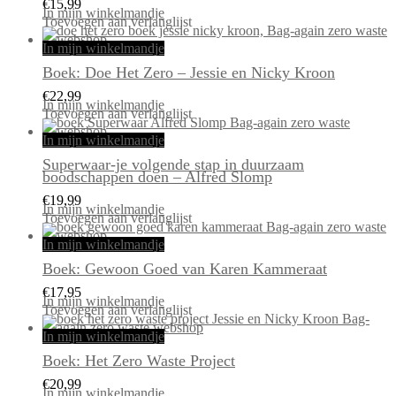
€
15,99
In mijn winkelmandje
Toevoegen aan verlanglijst
In mijn winkelmandje
Boek: Doe Het Zero – Jessie en Nicky Kroon
€
22,99
In mijn winkelmandje
Toevoegen aan verlanglijst
In mijn winkelmandje
Superwaar-je volgende stap in duurzaam
boodschappen doen – Alfred Slomp
€
19,99
In mijn winkelmandje
Toevoegen aan verlanglijst
In mijn winkelmandje
Boek: Gewoon Goed van Karen Kammeraat
€
17,95
In mijn winkelmandje
Toevoegen aan verlanglijst
In mijn winkelmandje
Boek: Het Zero Waste Project
€
20,99
In mijn winkelmandje