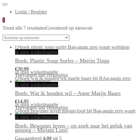
Login / Register
0
Toont alle 7 resultaten
Gesorteerd op nieuwste
In mijn winkelmandje
Boek: Plastic Soup Surfer – Merijn Tinga
€
20,99
In mijn winkelmandje
Toevoegen aan verlanglijst
In mijn winkelmandje
Boek: Wat ik houden wil – Anne Marije Baars
€
14,95
In mijn winkelmandje
Toevoegen aan verlanglijst
In mijn winkelmandje
Boek: Bewuster leven – op zoek naar het geluk van
genoeg – Mirjam Looij
Gewaardeerd
4.00
uit 5