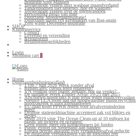
Inspiratie voor Mannen
Veelgestelde vragen over wasbaar maandverband
Tandenpoetsen met tabletjes, hoe en waarom?
Veelgestelde vragen over de bijenwasdoek
Persoonlijke blogs van Inge
Duurzame Moederdaginspiratie!
Duurzaam plasticvrij kerstpakket van Bag-again
Zero waste December-inspiratie
SHOP
Klantenservice
Contact
Levertijd en verzending
Retourneren
Betalingsmogelijkheden
Login
Shopping cart
0
Home
Duurzaamheidsnieuwsflash
1 t/m 7 juni 2026 Week zonder afval
Repaircafés: cursus leren repareren?
VN verdrag over plastic geklapt, hoe nu verder?
De jaarlijkse Week Zonder Afval: 19-25 mei 2025
Afschaffen plastictaks is stap terug tegen plasticvervuiling
Nieuwe LCA toont aan dat hoogwaardige plasticrecycling
noodzakelijk is voor klimaatdoelen
EU-raad keurt PPWR regels voor afvalvermindering
goed!
Droppie statiegeldmachine accepteert zak vol blikjes en
flesjes
Sinds 2019 viste The Ocean Clean-up al 10 miljoen kg
plastic uit rivieren en oceanen!
Geen plastic meer om komkommers bij Jumbo
Plastic export uit Nederland aan banden
Europa bereikt akkoord over verpakkingsafval reductie
De duurzame verpakkingen van de toekomst zijn