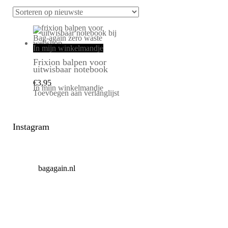
In mijn winkelmandje
Frixion balpen voor
uitwisbaar notebook
€
3,95
In mijn winkelmandje
Toevoegen aan verlanglijst
Instagram
bagagain.nl