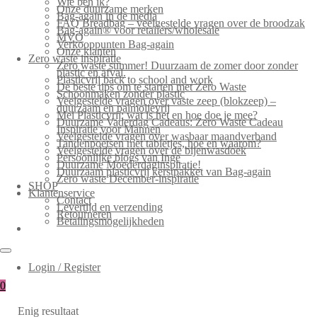
Wie ben ik?
Onze duurzame merken
Bag-again in de media
FAQ Breadbag – veelgestelde vragen over de broodzak
Bag-again® voor retailers/wholesale
MVO
Verkooppunten Bag-again
Onze klanten
Zero waste inspiratie
Zero waste summer! Duurzaam de zomer door zonder
plastic en afval.
Plasticvrij back to school and work
De beste tips om te starten met Zero Waste
Schoonmaken zonder plastic
Veelgestelde vragen over vaste zeep (blokzeep) –
duurzaam en palmolievrij
Mei Plasticvrij: wat is het en hoe doe je mee?
Duurzame Vaderdag Cadeaus: Zero Waste Cadeau
Inspiratie voor Mannen
Veelgestelde vragen over wasbaar maandverband
Tandenpoetsen met tabletjes, hoe en waarom?
Veelgestelde vragen over de bijenwasdoek
Persoonlijke blogs van Inge
Duurzame Moederdaginspiratie!
Duurzaam plasticvrij kerstpakket van Bag-again
Zero waste December-inspiratie
SHOP
Klantenservice
Contact
Levertijd en verzending
Retourneren
Betalingsmogelijkheden
Login / Register
0
Enig resultaat