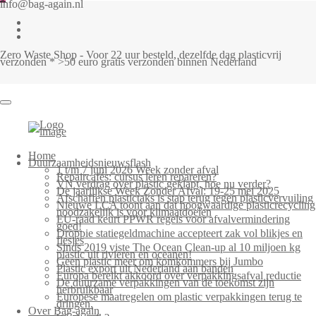
info@bag-again.nl
Zero Waste Shop - Voor 22 uur besteld, dezelfde dag plasticvrij
verzonden * >50 euro gratis verzonden binnen Nederland
Home
Duurzaamheidsnieuwsflash
1 t/m 7 juni 2026 Week zonder afval
Repaircafés: cursus leren repareren?
VN verdrag over plastic geklapt, hoe nu verder?
De jaarlijkse Week Zonder Afval: 19-25 mei 2025
Afschaffen plastictaks is stap terug tegen plasticvervuiling
Nieuwe LCA toont aan dat hoogwaardige plasticrecycling
noodzakelijk is voor klimaatdoelen
EU-raad keurt PPWR regels voor afvalvermindering
goed!
Droppie statiegeldmachine accepteert zak vol blikjes en
flesjes
Sinds 2019 viste The Ocean Clean-up al 10 miljoen kg
plastic uit rivieren en oceanen!
Geen plastic meer om komkommers bij Jumbo
Plastic export uit Nederland aan banden
Europa bereikt akkoord over verpakkingsafval reductie
De duurzame verpakkingen van de toekomst zijn
herbruikbaar
Europese maatregelen om plastic verpakkingen terug te
dringen.
Over Bag-again