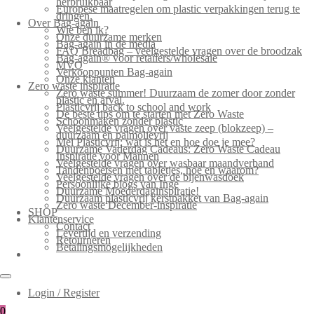
herbruikbaar
Europese maatregelen om plastic verpakkingen terug te
dringen.
Over Bag-again
Wie ben ik?
Onze duurzame merken
Bag-again in de media
FAQ Breadbag – veelgestelde vragen over de broodzak
Bag-again® voor retailers/wholesale
MVO
Verkooppunten Bag-again
Onze klanten
Zero waste inspiratie
Zero waste summer! Duurzaam de zomer door zonder
plastic en afval.
Plasticvrij back to school and work
De beste tips om te starten met Zero Waste
Schoonmaken zonder plastic
Veelgestelde vragen over vaste zeep (blokzeep) –
duurzaam en palmolievrij
Mei Plasticvrij: wat is het en hoe doe je mee?
Duurzame Vaderdag Cadeaus: Zero Waste Cadeau
Inspiratie voor Mannen
Veelgestelde vragen over wasbaar maandverband
Tandenpoetsen met tabletjes, hoe en waarom?
Veelgestelde vragen over de bijenwasdoek
Persoonlijke blogs van Inge
Duurzame Moederdaginspiratie!
Duurzaam plasticvrij kerstpakket van Bag-again
Zero waste December-inspiratie
SHOP
Klantenservice
Contact
Levertijd en verzending
Retourneren
Betalingsmogelijkheden
Login / Register
0