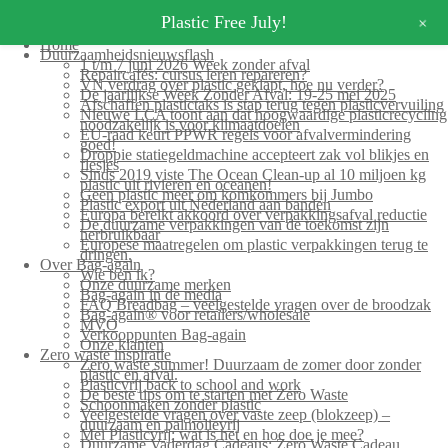
+
Plastic Free July!
Home
Duurzaamheidsnieuwsflash
1 t/m 7 juni 2026 Week zonder afval
Repaircafés: cursus leren repareren?
VN verdrag over plastic geklapt, hoe nu verder?
De jaarlijkse Week Zonder Afval: 19-25 mei 2025
Afschaffen plastictaks is stap terug tegen plasticvervuiling
Nieuwe LCA toont aan dat hoogwaardige plasticrecycling
noodzakelijk is voor klimaatdoelen
EU-raad keurt PPWR regels voor afvalvermindering
goed!
Droppie statiegeldmachine accepteert zak vol blikjes en
flesjes
Sinds 2019 viste The Ocean Clean-up al 10 miljoen kg
plastic uit rivieren en oceanen!
Geen plastic meer om komkommers bij Jumbo
Plastic export uit Nederland aan banden
Europa bereikt akkoord over verpakkingsafval reductie
De duurzame verpakkingen van de toekomst zijn
herbruikbaar
Europese maatregelen om plastic verpakkingen terug te
dringen.
Over Bag-again
Wie ben ik?
Onze duurzame merken
Bag-again in de media
FAQ Breadbag – veelgestelde vragen over de broodzak
Bag-again® voor retailers/wholesale
MVO
Verkooppunten Bag-again
Onze klanten
Zero waste inspiratie
Zero waste summer! Duurzaam de zomer door zonder
plastic en afval.
Plasticvrij back to school and work
De beste tips om te starten met Zero Waste
Schoonmaken zonder plastic
Veelgestelde vragen over vaste zeep (blokzeep) –
duurzaam en palmolievrij
Mei Plasticvrij: wat is het en hoe doe je mee?
Duurzame Vaderdag Cadeaus: Zero Waste Cadeau