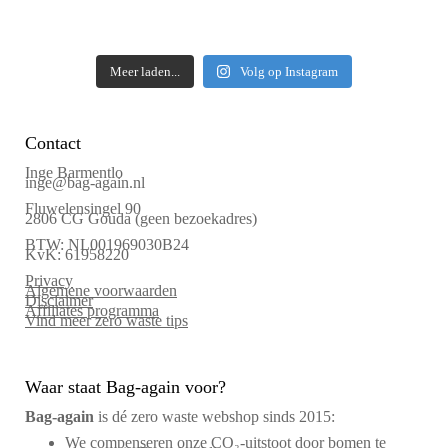
Meer laden...
Volg op Instagram
Contact
Inge Barmentlo
inge@bag-again.nl
Fluwelensingel 90
2806 CG Gouda (geen bezoekadres)
BTW: NL001969030B24
KvK: 61958220
Privacy
Algemene voorwaarden
Disclaimer
Affiliates programma
Vind meer zero waste tips
Waar staat Bag-again voor?
Bag‑again
is dé zero waste webshop sinds 2015:
We compenseren onze CO₂-uitstoot door bomen te