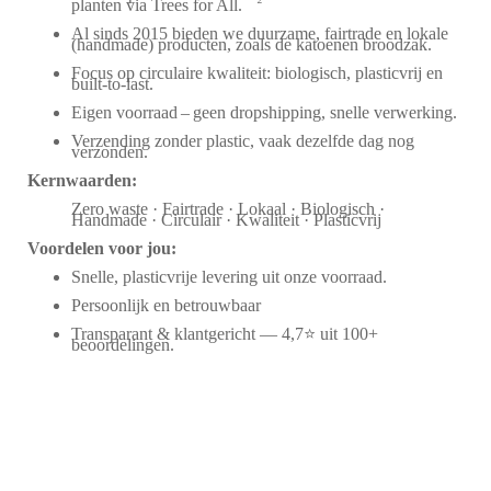
planten via Trees for All.
Al sinds 2015 bieden we duurzame, fairtrade en lokale
(handmade) producten, zoals de katoenen broodzak.
Focus op circulaire kwaliteit: biologisch, plasticvrij en
built-to-last.
Eigen voorraad – geen dropshipping, snelle verwerking.
Verzending zonder plastic, vaak dezelfde dag nog
verzonden.
Kernwaarden:
Zero waste · Fairtrade · Lokaal · Biologisch ·
Handmade · Circulair · Kwaliteit · Plasticvrij
Voordelen voor jou:
Snelle, plasticvrije levering uit onze voorraad.
Persoonlijk en betrouwbaar
Transparant & klantgericht — 4,7⭐ uit 100+
beoordelingen.