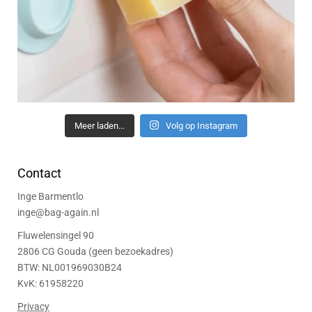
Meer laden...
Volg op Instagram
Contact
Inge Barmentlo
inge@bag-again.nl
Fluwelensingel 90
2806 CG Gouda (geen bezoekadres)
BTW: NL001969030B24
KvK: 61958220
Privacy