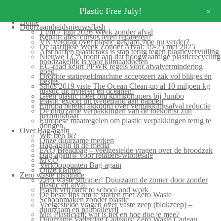
+
Plastic Free July!
Home
Duurzaamheidsnieuwsflash
1 t/m 7 juni 2026 Week zonder afval
Repaircafés: cursus leren repareren?
VN verdrag over plastic geklapt, hoe nu verder?
De jaarlijkse Week Zonder Afval: 19-25 mei 2025
Afschaffen plastictaks is stap terug tegen plasticvervuiling
Nieuwe LCA toont aan dat hoogwaardige plasticrecycling
noodzakelijk is voor klimaatdoelen
EU-raad keurt PPWR regels voor afvalvermindering
goed!
Droppie statiegeldmachine accepteert zak vol blikjes en
flesjes
Sinds 2019 viste The Ocean Clean-up al 10 miljoen kg
plastic uit rivieren en oceanen!
Geen plastic meer om komkommers bij Jumbo
Plastic export uit Nederland aan banden
Europa bereikt akkoord over verpakkingsafval reductie
De duurzame verpakkingen van de toekomst zijn
herbruikbaar
Europese maatregelen om plastic verpakkingen terug te
dringen.
Over Bag-again
Wie ben ik?
Onze duurzame merken
Bag-again in de media
FAQ Breadbag – veelgestelde vragen over de broodzak
Bag-again® voor retailers/wholesale
MVO
Verkooppunten Bag-again
Onze klanten
Zero waste inspiratie
Zero waste summer! Duurzaam de zomer door zonder
plastic en afval.
Plasticvrij back to school and work
De beste tips om te starten met Zero Waste
Schoonmaken zonder plastic
Veelgestelde vragen over vaste zeep (blokzeep) –
duurzaam en palmolievrij
Mei Plasticvrij: wat is het en hoe doe je mee?
Duurzame Vaderdag Cadeaus: Zero Waste Cadeau