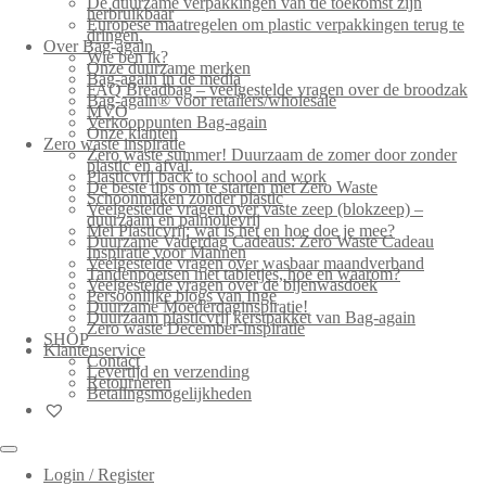
De duurzame verpakkingen van de toekomst zijn
herbruikbaar
Europese maatregelen om plastic verpakkingen terug te
dringen.
Over Bag-again
Wie ben ik?
Onze duurzame merken
Bag-again in de media
FAQ Breadbag – veelgestelde vragen over de broodzak
Bag-again® voor retailers/wholesale
MVO
Verkooppunten Bag-again
Onze klanten
Zero waste inspiratie
Zero waste summer! Duurzaam de zomer door zonder
plastic en afval.
Plasticvrij back to school and work
De beste tips om te starten met Zero Waste
Schoonmaken zonder plastic
Veelgestelde vragen over vaste zeep (blokzeep) –
duurzaam en palmolievrij
Mei Plasticvrij: wat is het en hoe doe je mee?
Duurzame Vaderdag Cadeaus: Zero Waste Cadeau
Inspiratie voor Mannen
Veelgestelde vragen over wasbaar maandverband
Tandenpoetsen met tabletjes, hoe en waarom?
Veelgestelde vragen over de bijenwasdoek
Persoonlijke blogs van Inge
Duurzame Moederdaginspiratie!
Duurzaam plasticvrij kerstpakket van Bag-again
Zero waste December-inspiratie
SHOP
Klantenservice
Contact
Levertijd en verzending
Retourneren
Betalingsmogelijkheden
Login / Register