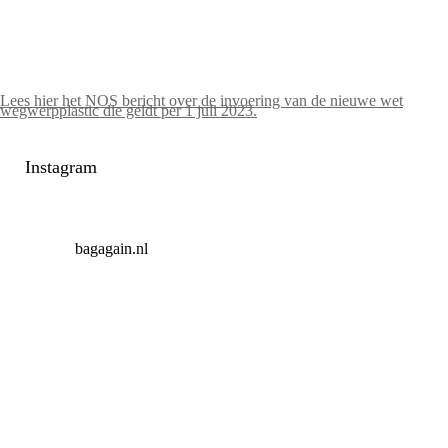
Lees hier het NOS bericht over de invoering van de nieuwe wet
wegwerpplastic die geldt per 1 juli 2023.
Instagram
bagagain.nl