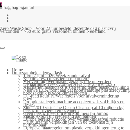
0
info@bag-again.nl
Zero Waste Shop - Voor 22 uur besteld, dezelfde dag plasticvrij
verzonden * >50 euro gratis verzonden binnen Nederland
Home
Duurzaamheidsnieuwsflash
1 t/m 7 juni 2026 Week zonder afval
Repaircafés: cursus leren repareren?
VN verdrag over plastic geklapt, hoe nu verder?
De jaarlijkse Week Zonder Afval: 19-25 mei 2025
Afschaffen plastictaks is stap terug tegen plasticvervuiling
Nieuwe LCA toont aan dat hoogwaardige plasticrecycling
noodzakelijk is voor klimaatdoelen
EU-raad keurt PPWR regels voor afvalvermindering
goed!
Droppie statiegeldmachine accepteert zak vol blikjes en
flesjes
Sinds 2019 viste The Ocean Clean-up al 10 miljoen kg
plastic uit rivieren en oceanen!
Geen plastic meer om komkommers bij Jumbo
Plastic export uit Nederland aan banden
Europa bereikt akkoord over verpakkingsafval reductie
De duurzame verpakkingen van de toekomst zijn
herbruikbaar
Europese maatregelen om plastic verpakkingen terug te