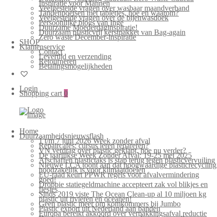
Inspiratie voor Mannen
Veelgestelde vragen over wasbaar maandverband
Tandenpoetsen met tabletjes, hoe en waarom?
Veelgestelde vragen over de bijenwasdoek
Persoonlijke blogs van Inge
Duurzame Moederdaginspiratie!
Duurzaam plasticvrij kerstpakket van Bag-again
Zero waste December-inspiratie
SHOP
Klantenservice
Contact
Levertijd en verzending
Retourneren
Betalingsmogelijkheden
Login
Shopping cart
0
Home
Duurzaamheidsnieuwsflash
1 t/m 7 juni 2026 Week zonder afval
Repaircafés: cursus leren repareren?
VN verdrag over plastic geklapt, hoe nu verder?
De jaarlijkse Week Zonder Afval: 19-25 mei 2025
Afschaffen plastictaks is stap terug tegen plasticvervuiling
Nieuwe LCA toont aan dat hoogwaardige plasticrecycling
noodzakelijk is voor klimaatdoelen
EU-raad keurt PPWR regels voor afvalvermindering
goed!
Droppie statiegeldmachine accepteert zak vol blikjes en
flesjes
Sinds 2019 viste The Ocean Clean-up al 10 miljoen kg
plastic uit rivieren en oceanen!
Geen plastic meer om komkommers bij Jumbo
Plastic export uit Nederland aan banden
Europa bereikt akkoord over verpakkingsafval reductie