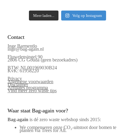
Meer laden...
Volg op Instagram
Contact
Inge Barmentlo
inge@bag-again.nl
Fluwelensingel 90
2806 CG Gouda (geen bezoekadres)
BTW: NL001969030B24
KvK: 61958220
Privacy
Algemene voorwaarden
Disclaimer
Affiliates programma
Vind meer zero waste tips
Waar staat Bag-again voor?
Bag‑again
is dé zero waste webshop sinds 2015:
We compenseren onze CO₂-uitstoot door bomen te
planten via Trees for All.