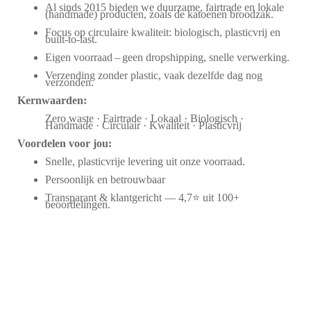
Al sinds 2015 bieden we duurzame, fairtrade en lokale
(handmade) producten, zoals de katoenen broodzak.
Focus op circulaire kwaliteit: biologisch, plasticvrij en
built-to-last.
Eigen voorraad – geen dropshipping, snelle verwerking.
Verzending zonder plastic, vaak dezelfde dag nog
verzonden.
Kernwaarden:
Zero waste · Fairtrade · Lokaal · Biologisch ·
Handmade · Circulair · Kwaliteit · Plasticvrij
Voordelen voor jou:
Snelle, plasticvrije levering uit onze voorraad.
Persoonlijk en betrouwbaar
Transparant & klantgericht — 4,7⭐ uit 100+
beoordelingen.