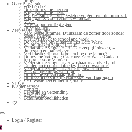
dringen.
Over Bag-again
Wie ben ik?
Onze duurzame merken
Bag-again in de media
FAQ Breadbag – veelgestelde vragen over de broodzak
Bag-again® voor retailers/wholesale
MVO
Verkooppunten Bag-again
Onze klanten
Zero waste inspiratie
Zero waste summer! Duurzaam de zomer door zonder
plastic en afval.
Plasticvrij back to school and work
De beste tips om te starten met Zero Waste
Schoonmaken zonder plastic
Veelgestelde vragen over vaste zeep (blokzeep) –
duurzaam en palmolievrij
Mei Plasticvrij: wat is het en hoe doe je mee?
Duurzame Vaderdag Cadeaus: Zero Waste Cadeau
Inspiratie voor Mannen
Veelgestelde vragen over wasbaar maandverband
Tandenpoetsen met tabletjes, hoe en waarom?
Veelgestelde vragen over de bijenwasdoek
Persoonlijke blogs van Inge
Duurzame Moederdaginspiratie!
Duurzaam plasticvrij kerstpakket van Bag-again
Zero waste December-inspiratie
SHOP
Klantenservice
Contact
Levertijd en verzending
Retourneren
Betalingsmogelijkheden
Login / Register
0