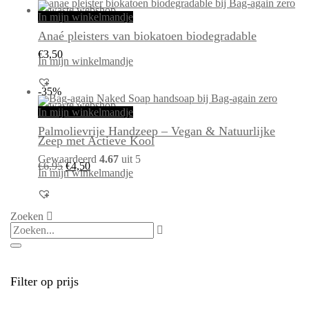
In mijn winkelmandje
Anaé pleisters van biokatoen biodegradable
€
3,50
In mijn winkelmandje
-35%
In mijn winkelmandje
Palmolievrije Handzeep – Vegan & Natuurlijke
Zeep met Actieve Kool
Gewaardeerd
4.67
uit 5
Oorspronkelijke
Huidige
€
6,95
€
4,50
prijs
prijs
In mijn winkelmandje
was:
is:
€6,95.
€4,50.
Zoeken
Filter op prijs