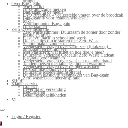
dringen.
Over Bag-again
Wie ben ik?
Onze duurzame merken
Bag-again in de media
FAQ Breadbag – veelgestelde vragen over de broodzak
Bag-again® voor retailers/wholesale
MVO
Verkooppunten Bag-again
Onze klanten
Zero waste inspiratie
Zero waste summer! Duurzaam de zomer door zonder
plastic en afval.
Plasticvrij back to school and work
De beste tips om te starten met Zero Waste
Schoonmaken zonder plastic
Veelgestelde vragen over vaste zeep (blokzeep) –
duurzaam en palmolievrij
Mei Plasticvrij: wat is het en hoe doe je mee?
Duurzame Vaderdag Cadeaus: Zero Waste Cadeau
Inspiratie voor Mannen
Veelgestelde vragen over wasbaar maandverband
Tandenpoetsen met tabletjes, hoe en waarom?
Veelgestelde vragen over de bijenwasdoek
Persoonlijke blogs van Inge
Duurzame Moederdaginspiratie!
Duurzaam plasticvrij kerstpakket van Bag-again
Zero waste December-inspiratie
SHOP
Klantenservice
Contact
Levertijd en verzending
Retourneren
Betalingsmogelijkheden
Login / Register
4