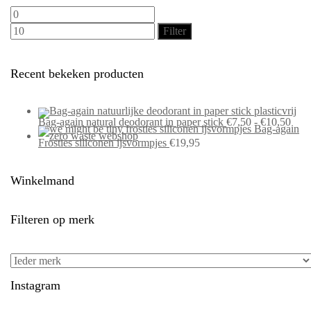
Min.
Max.
prijs
prijs
Filter
Recent bekeken producten
Prijs
Bag-again natural deodorant in paper stick
€
7,50
-
€
10,50
€7,5
tot
€10,
Frosties siliconen ijsvormpjes
€
19,95
Winkelmand
Filteren op merk
Instagram