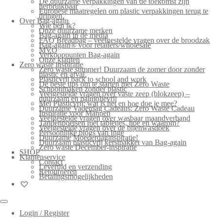
De duurzame verpakkingen van de toekomst zijn
herbruikbaar
Europese maatregelen om plastic verpakkingen terug te
dringen.
Over Bag-again
Wie ben ik?
Onze duurzame merken
Bag-again in de media
FAQ Breadbag – veelgestelde vragen over de broodzak
Bag-again® voor retailers/wholesale
MVO
Verkooppunten Bag-again
Onze klanten
Zero waste inspiratie
Zero waste summer! Duurzaam de zomer door zonder
plastic en afval.
Plasticvrij back to school and work
De beste tips om te starten met Zero Waste
Schoonmaken zonder plastic
Veelgestelde vragen over vaste zeep (blokzeep) –
duurzaam en palmolievrij
Mei Plasticvrij: wat is het en hoe doe je mee?
Duurzame Vaderdag Cadeaus: Zero Waste Cadeau
Inspiratie voor Mannen
Veelgestelde vragen over wasbaar maandverband
Tandenpoetsen met tabletjes, hoe en waarom?
Veelgestelde vragen over de bijenwasdoek
Persoonlijke blogs van Inge
Duurzame Moederdaginspiratie!
Duurzaam plasticvrij kerstpakket van Bag-again
Zero waste December-inspiratie
SHOP
Klantenservice
Contact
Levertijd en verzending
Retourneren
Betalingsmogelijkheden
Login / Register