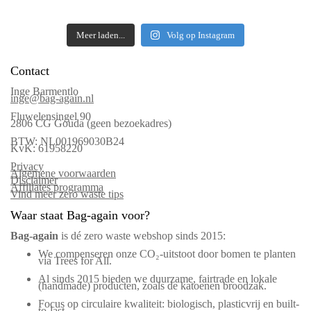
Meer laden...
Volg op Instagram
Contact
Inge Barmentlo
inge@bag-again.nl
Fluwelensingel 90
2806 CG Gouda (geen bezoekadres)
BTW: NL001969030B24
KvK: 61958220
Privacy
Algemene voorwaarden
Disclaimer
Affiliates programma
Vind meer zero waste tips
Waar staat Bag-again voor?
Bag‑again
is dé zero waste webshop sinds 2015:
We compenseren onze CO₂-uitstoot door bomen te planten
via Trees for All.
Al sinds 2015 bieden we duurzame, fairtrade en lokale
(handmade) producten, zoals de katoenen broodzak.
Focus op circulaire kwaliteit: biologisch, plasticvrij en built-
to-last.