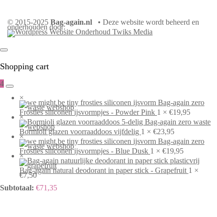
© 2015-2025
Bag-again.nl
• Deze website wordt beheerd en
onderhouden door:
Shopping cart
4
×
Frosties siliconen ijsvormpjes - Powder Pink
1 ×
€
19,95
×
Bormioli glazen voorraaddoos vijfdelig
1 ×
€
23,95
×
Frosties siliconen ijsvormpjes - Blue Dusk
1 ×
€
19,95
×
Bag-again natural deodorant in paper stick - Grapefruit
1 ×
€
7,50
Subtotaal:
€
71,35