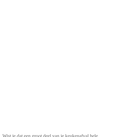
Wist je dat een groot deel van je keukenafval hele