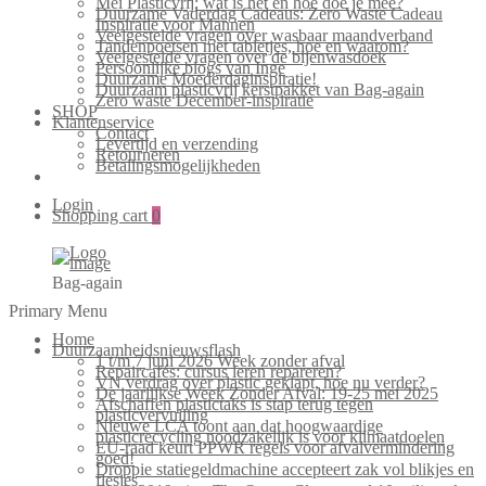
Mei Plasticvrij: wat is het en hoe doe je mee?
Duurzame Vaderdag Cadeaus: Zero Waste Cadeau
Inspiratie voor Mannen
Veelgestelde vragen over wasbaar maandverband
Tandenpoetsen met tabletjes, hoe en waarom?
Veelgestelde vragen over de bijenwasdoek
Persoonlijke blogs van Inge
Duurzame Moederdaginspiratie!
Duurzaam plasticvrij kerstpakket van Bag-again
Zero waste December-inspiratie
SHOP
Klantenservice
Contact
Levertijd en verzending
Retourneren
Betalingsmogelijkheden
Login
Shopping cart
0
Bag-again
Primary Menu
Home
Duurzaamheidsnieuwsflash
1 t/m 7 juni 2026 Week zonder afval
Repaircafés: cursus leren repareren?
VN verdrag over plastic geklapt, hoe nu verder?
De jaarlijkse Week Zonder Afval: 19-25 mei 2025
Afschaffen plastictaks is stap terug tegen
plasticvervuiling
Nieuwe LCA toont aan dat hoogwaardige
plasticrecycling noodzakelijk is voor klimaatdoelen
EU-raad keurt PPWR regels voor afvalvermindering
goed!
Droppie statiegeldmachine accepteert zak vol blikjes en
flesjes