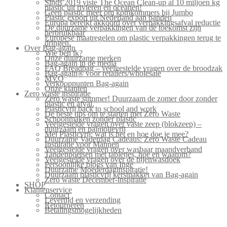
Sinds 2019 viste The Ocean Clean-up al 10 miljoen kg
plastic uit rivieren en oceanen!
Geen plastic meer om komkommers bij Jumbo
Plastic export uit Nederland aan banden
Europa bereikt akkoord over verpakkingsafval reductie
De duurzame verpakkingen van de toekomst zijn
herbruikbaar
Europese maatregelen om plastic verpakkingen terug te
dringen.
Over Bag-again
Wie ben ik?
Onze duurzame merken
Bag-again in de media
FAQ Breadbag – veelgestelde vragen over de broodzak
Bag-again® voor retailers/wholesale
MVO
Verkooppunten Bag-again
Onze klanten
Zero waste inspiratie
Zero waste summer! Duurzaam de zomer door zonder
plastic en afval.
Plasticvrij back to school and work
De beste tips om te starten met Zero Waste
Schoonmaken zonder plastic
Veelgestelde vragen over vaste zeep (blokzeep) –
duurzaam en palmolievrij
Mei Plasticvrij: wat is het en hoe doe je mee?
Duurzame Vaderdag Cadeaus: Zero Waste Cadeau
Inspiratie voor Mannen
Veelgestelde vragen over wasbaar maandverband
Tandenpoetsen met tabletjes, hoe en waarom?
Veelgestelde vragen over de bijenwasdoek
Persoonlijke blogs van Inge
Duurzame Moederdaginspiratie!
Duurzaam plasticvrij kerstpakket van Bag-again
Zero waste December-inspiratie
SHOP
Klantenservice
Contact
Levertijd en verzending
Retourneren
Betalingsmogelijkheden