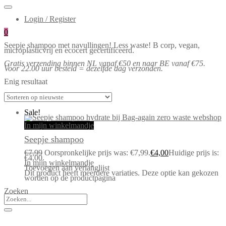
Login / Register
0
Seepje shampoo met navullingen! Less waste! B corp, vegan,
microplasticvrij en ecocert gecertificeerd.
Gratis verzending binnen NL vanaf €50 en naar BE vanaf €75.
Voor 22.00 uur besteld = dezelfde dag verzonden.
Enig resultaat
Sale!
In mijn winkelmandje
Seepje shampoo
€
7,99
Oorspronkelijke prijs was: €7,99.
€
4,00
Huidige prijs is:
€4,00.
In mijn winkelmandje
Toevoegen aan verlanglijst
Dit product heeft meerdere variaties. Deze optie kan gekozen
worden op de productpagina
Zoeken