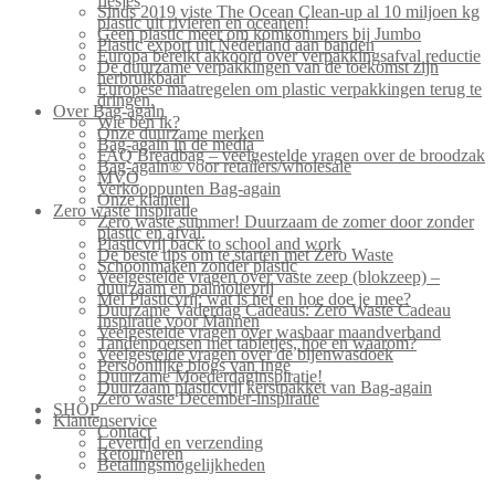
flesjes
Sinds 2019 viste The Ocean Clean-up al 10 miljoen kg
plastic uit rivieren en oceanen!
Geen plastic meer om komkommers bij Jumbo
Plastic export uit Nederland aan banden
Europa bereikt akkoord over verpakkingsafval reductie
De duurzame verpakkingen van de toekomst zijn
herbruikbaar
Europese maatregelen om plastic verpakkingen terug te
dringen.
Over Bag-again
Wie ben ik?
Onze duurzame merken
Bag-again in de media
FAQ Breadbag – veelgestelde vragen over de broodzak
Bag-again® voor retailers/wholesale
MVO
Verkooppunten Bag-again
Onze klanten
Zero waste inspiratie
Zero waste summer! Duurzaam de zomer door zonder
plastic en afval.
Plasticvrij back to school and work
De beste tips om te starten met Zero Waste
Schoonmaken zonder plastic
Veelgestelde vragen over vaste zeep (blokzeep) –
duurzaam en palmolievrij
Mei Plasticvrij: wat is het en hoe doe je mee?
Duurzame Vaderdag Cadeaus: Zero Waste Cadeau
Inspiratie voor Mannen
Veelgestelde vragen over wasbaar maandverband
Tandenpoetsen met tabletjes, hoe en waarom?
Veelgestelde vragen over de bijenwasdoek
Persoonlijke blogs van Inge
Duurzame Moederdaginspiratie!
Duurzaam plasticvrij kerstpakket van Bag-again
Zero waste December-inspiratie
SHOP
Klantenservice
Contact
Levertijd en verzending
Retourneren
Betalingsmogelijkheden