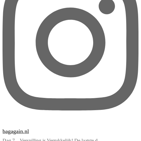
bagagain.nl
Dag 7 – Verspilling is Verrukkelijk! De laatste d