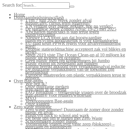
Search for:
Home
Duurzaamheidsnieuwsflash
1 t/m 7 juni 2026 Week zonder afval
Repaircafés: cursus leren repareren?
VN verdrag over plastic geklapt, hoe nu verder?
De jaarlijkse Week Zonder Afval: 19-25 mei 2025
Afschaffen plastictaks is stap terug tegen
plasticvervuiling
Nieuwe LCA toont aan dat hoogwaardige
plasticrecycling noodzakelijk is voor klimaatdoelen
EU-raad keurt PPWR regels voor afvalvermindering
goed!
Droppie statiegeldmachine accepteert zak vol blikjes en
flesjes
Sinds 2019 viste The Ocean Clean-up al 10 miljoen kg
plastic uit rivieren en oceanen!
Geen plastic meer om komkommers bij Jumbo
Plastic export uit Nederland aan banden
Europa bereikt akkoord over verpakkingsafval reductie
De duurzame verpakkingen van de toekomst zijn
herbruikbaar
Europese maatregelen om plastic verpakkingen terug te
dringen.
Over Bag-again
Wie ben ik?
Onze duurzame merken
Bag-again in de media
FAQ Breadbag – veelgestelde vragen over de broodzak
Bag-again® voor retailers/wholesale
MVO
Verkooppunten Bag-again
Onze klanten
Zero waste inspiratie
Zero waste summer! Duurzaam de zomer door zonder
plastic en afval.
Plasticvrij back to school and work
De beste tips om te starten met Zero Waste
Schoonmaken zonder plastic
Veelgestelde vragen over vaste zeep (blokzeep) –
duurzaam en palmolievrij