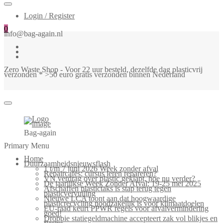
Login / Register
0
info@bag-again.nl
Zero Waste Shop - Voor 22 uur besteld, dezelfde dag plasticvrij
verzonden * >50 euro gratis verzonden binnen Nederland
Bag-again
Primary Menu
Home
Duurzaamheidsnieuwsflash
1 t/m 7 juni 2026 Week zonder afval
Repaircafés: cursus leren repareren?
VN verdrag over plastic geklapt, hoe nu verder?
De jaarlijkse Week Zonder Afval: 19-25 mei 2025
Afschaffen plastictaks is stap terug tegen
plasticvervuiling
Nieuwe LCA toont aan dat hoogwaardige
plasticrecycling noodzakelijk is voor klimaatdoelen
EU-raad keurt PPWR regels voor afvalvermindering
goed!
Droppie statiegeldmachine accepteert zak vol blikjes en