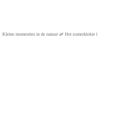
Kleine momentjes in de natuur 🌿 Het zomerklokje l