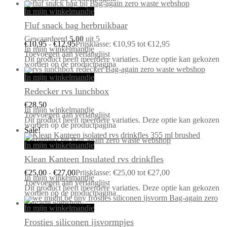
In mijn winkelmandje
Fluf snack bag herbruikbaar
Gewaardeerd
5.00
uit 5
€
10,95
-
€
12,95
Prijsklasse: €10,95 tot €12,95
In mijn winkelmandje
Toevoegen aan verlanglijst
Dit product heeft meerdere variaties. Deze optie kan gekozen
worden op de productpagina
In mijn winkelmandje
Redecker rvs lunchbox
€
28,50
In mijn winkelmandje
Toevoegen aan verlanglijst
Dit product heeft meerdere variaties. Deze optie kan gekozen
worden op de productpagina
Sale!
In mijn winkelmandje
Klean Kanteen Insulated rvs drinkfles
€
25,00
-
€
27,00
Prijsklasse: €25,00 tot €27,00
In mijn winkelmandje
Toevoegen aan verlanglijst
Dit product heeft meerdere variaties. Deze optie kan gekozen
worden op de productpagina
In mijn winkelmandje
Frosties siliconen ijsvormpjes