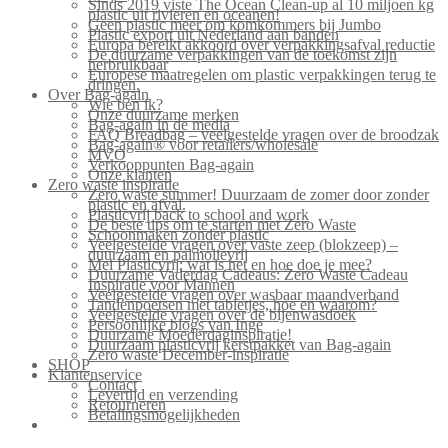
Sinds 2019 viste The Ocean Clean-up al 10 miljoen kg
plastic uit rivieren en oceanen!
Geen plastic meer om komkommers bij Jumbo
Plastic export uit Nederland aan banden
Europa bereikt akkoord over verpakkingsafval reductie
De duurzame verpakkingen van de toekomst zijn
herbruikbaar
Europese maatregelen om plastic verpakkingen terug te
dringen.
Over Bag-again
Wie ben ik?
Onze duurzame merken
Bag-again in de media
FAQ Breadbag – veelgestelde vragen over de broodzak
Bag-again® voor retailers/wholesale
MVO
Verkooppunten Bag-again
Onze klanten
Zero waste inspiratie
Zero waste summer! Duurzaam de zomer door zonder
plastic en afval.
Plasticvrij back to school and work
De beste tips om te starten met Zero Waste
Schoonmaken zonder plastic
Veelgestelde vragen over vaste zeep (blokzeep) –
duurzaam en palmolievrij
Mei Plasticvrij: wat is het en hoe doe je mee?
Duurzame Vaderdag Cadeaus: Zero Waste Cadeau
Inspiratie voor Mannen
Veelgestelde vragen over wasbaar maandverband
Tandenpoetsen met tabletjes, hoe en waarom?
Veelgestelde vragen over de bijenwasdoek
Persoonlijke blogs van Inge
Duurzame Moederdaginspiratie!
Duurzaam plasticvrij kerstpakket van Bag-again
Zero waste December-inspiratie
SHOP
Klantenservice
Contact
Levertijd en verzending
Retourneren
Betalingsmogelijkheden