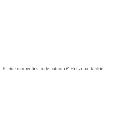
Kleine momentjes in de natuur 🌿 Het zomerklokje l