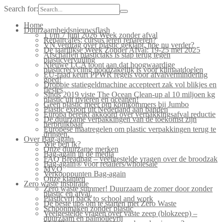
Search for:
Home
Duurzaamheidsnieuwsflash
1 t/m 7 juni 2026 Week zonder afval
Repaircafés: cursus leren repareren?
VN verdrag over plastic geklapt, hoe nu verder?
De jaarlijkse Week Zonder Afval: 19-25 mei 2025
Afschaffen plastictaks is stap terug tegen
plasticvervuiling
Nieuwe LCA toont aan dat hoogwaardige
plasticrecycling noodzakelijk is voor klimaatdoelen
EU-raad keurt PPWR regels voor afvalvermindering
goed!
Droppie statiegeldmachine accepteert zak vol blikjes en
flesjes
Sinds 2019 viste The Ocean Clean-up al 10 miljoen kg
plastic uit rivieren en oceanen!
Geen plastic meer om komkommers bij Jumbo
Plastic export uit Nederland aan banden
Europa bereikt akkoord over verpakkingsafval reductie
De duurzame verpakkingen van de toekomst zijn
herbruikbaar
Europese maatregelen om plastic verpakkingen terug te
dringen.
Over Bag-again
Wie ben ik?
Onze duurzame merken
Bag-again in de media
FAQ Breadbag – veelgestelde vragen over de broodzak
Bag-again® voor retailers/wholesale
MVO
Verkooppunten Bag-again
Onze klanten
Zero waste inspiratie
Zero waste summer! Duurzaam de zomer door zonder
plastic en afval.
Plasticvrij back to school and work
De beste tips om te starten met Zero Waste
Schoonmaken zonder plastic
Veelgestelde vragen over vaste zeep (blokzeep) –
duurzaam en palmolievrij