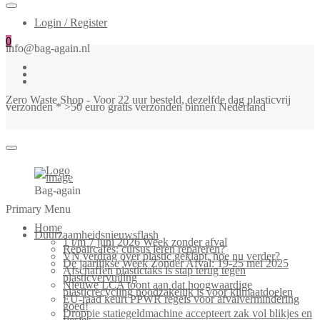
Login / Register
0
info@bag-again.nl
Zero Waste Shop - Voor 22 uur besteld, dezelfde dag plasticvrij
verzonden * >50 euro gratis verzonden binnen Nederland
Bag-again
Primary Menu
Home
Duurzaamheidsnieuwsflash
1 t/m 7 juni 2026 Week zonder afval
Repaircafés: cursus leren repareren?
VN verdrag over plastic geklapt, hoe nu verder?
De jaarlijkse Week Zonder Afval: 19-25 mei 2025
Afschaffen plastictaks is stap terug tegen
plasticvervuiling
Nieuwe LCA toont aan dat hoogwaardige
plasticrecycling noodzakelijk is voor klimaatdoelen
EU-raad keurt PPWR regels voor afvalvermindering
goed!
Droppie statiegeldmachine accepteert zak vol blikjes en