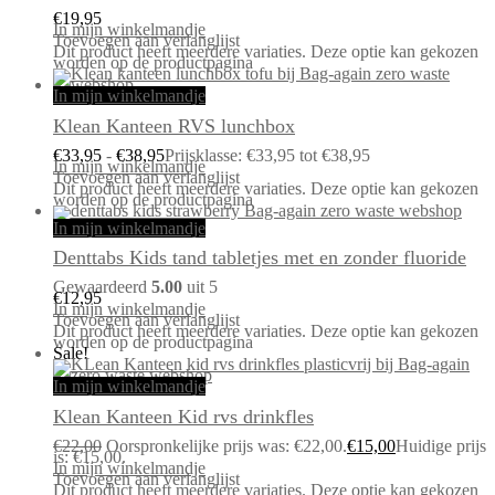
€
19,95
In mijn winkelmandje
Toevoegen aan verlanglijst
Dit product heeft meerdere variaties. Deze optie kan gekozen
worden op de productpagina
In mijn winkelmandje
Klean Kanteen RVS lunchbox
€
33,95
-
€
38,95
Prijsklasse: €33,95 tot €38,95
In mijn winkelmandje
Toevoegen aan verlanglijst
Dit product heeft meerdere variaties. Deze optie kan gekozen
worden op de productpagina
In mijn winkelmandje
Denttabs Kids tand tabletjes met en zonder fluoride
Gewaardeerd
5.00
uit 5
€
12,95
In mijn winkelmandje
Toevoegen aan verlanglijst
Dit product heeft meerdere variaties. Deze optie kan gekozen
worden op de productpagina
Sale!
In mijn winkelmandje
Klean Kanteen Kid rvs drinkfles
€
22,00
Oorspronkelijke prijs was: €22,00.
€
15,00
Huidige prijs
is: €15,00.
In mijn winkelmandje
Toevoegen aan verlanglijst
Dit product heeft meerdere variaties. Deze optie kan gekozen