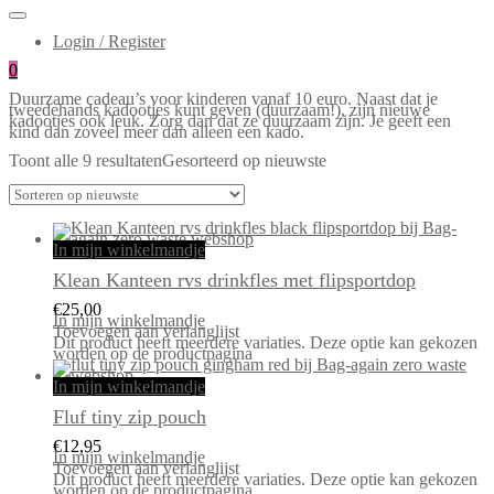
Login / Register
0
Duurzame cadeau’s voor kinderen vanaf 10 euro. Naast dat je
tweedehands kadootjes kunt geven (duurzaam!), zijn nieuwe
kadootjes ook leuk. Zorg dan dat ze duurzaam zijn. Je geeft een
kind dan zoveel meer dan alleen een kado.
Toont alle 9 resultaten
Gesorteerd op nieuwste
In mijn winkelmandje
Klean Kanteen rvs drinkfles met flipsportdop
€
25,00
In mijn winkelmandje
Toevoegen aan verlanglijst
Dit product heeft meerdere variaties. Deze optie kan gekozen
worden op de productpagina
In mijn winkelmandje
Fluf tiny zip pouch
€
12,95
In mijn winkelmandje
Toevoegen aan verlanglijst
Dit product heeft meerdere variaties. Deze optie kan gekozen
worden op de productpagina