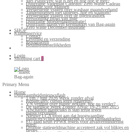
Mei Plasticvrij: wat is het en hoe doe je mee?
Duurzame Vaderdag Cadeaus: Zero Waste Cadeau
Inspiratie voor Mannen
Veelgestelde vragen over wasbaar maandverband
Tandenpoetsen met tabletjes, hoe en waarom?
Veelgestelde vragen over de bijenwasdoek
Persoonlijke blogs van Inge
Duurzame Moederdaginspiratie!
Duurzaam plasticvrij kerstpakket van Bag-again
Zero waste December-inspiratie
SHOP
Klantenservice
Contact
Levertijd en verzending
Retourneren
Betalingsmogelijkheden
Login
Shopping cart
0
Bag-again
Primary Menu
Home
Duurzaamheidsnieuwsflash
1 t/m 7 juni 2026 Week zonder afval
Repaircafés: cursus leren repareren?
VN verdrag over plastic geklapt, hoe nu verder?
De jaarlijkse Week Zonder Afval: 19-25 mei 2025
Afschaffen plastictaks is stap terug tegen
plasticvervuiling
Nieuwe LCA toont aan dat hoogwaardige
plasticrecycling noodzakelijk is voor klimaatdoelen
EU-raad keurt PPWR regels voor afvalvermindering
goed!
Droppie statiegeldmachine accepteert zak vol blikjes en
flesjes