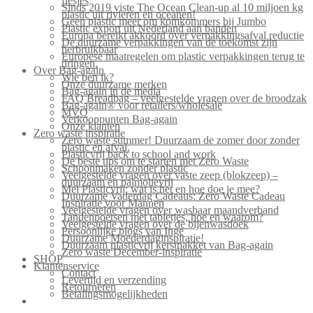
flesjes
Sinds 2019 viste The Ocean Clean-up al 10 miljoen kg
plastic uit rivieren en oceanen!
Geen plastic meer om komkommers bij Jumbo
Plastic export uit Nederland aan banden
Europa bereikt akkoord over verpakkingsafval reductie
De duurzame verpakkingen van de toekomst zijn
herbruikbaar
Europese maatregelen om plastic verpakkingen terug te
dringen.
Over Bag-again
Wie ben ik?
Onze duurzame merken
Bag-again in de media
FAQ Breadbag – veelgestelde vragen over de broodzak
Bag-again® voor retailers/wholesale
MVO
Verkooppunten Bag-again
Onze klanten
Zero waste inspiratie
Zero waste summer! Duurzaam de zomer door zonder
plastic en afval.
Plasticvrij back to school and work
De beste tips om te starten met Zero Waste
Schoonmaken zonder plastic
Veelgestelde vragen over vaste zeep (blokzeep) –
duurzaam en palmolievrij
Mei Plasticvrij: wat is het en hoe doe je mee?
Duurzame Vaderdag Cadeaus: Zero Waste Cadeau
Inspiratie voor Mannen
Veelgestelde vragen over wasbaar maandverband
Tandenpoetsen met tabletjes, hoe en waarom?
Veelgestelde vragen over de bijenwasdoek
Persoonlijke blogs van Inge
Duurzame Moederdaginspiratie!
Duurzaam plasticvrij kerstpakket van Bag-again
Zero waste December-inspiratie
SHOP
Klantenservice
Contact
Levertijd en verzending
Retourneren
Betalingsmogelijkheden