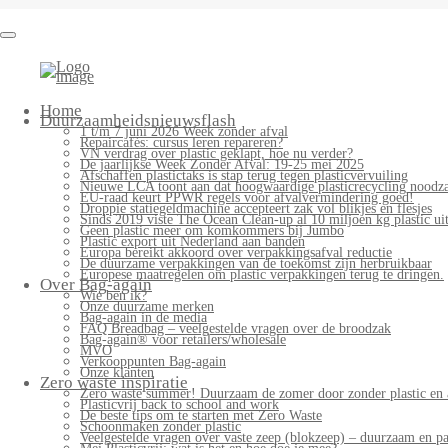
Bag-
again
Primary
Home
Menu
Duurzaamheidsnieuwsflash
1 t/m 7 juni 2026 Week zonder afval
Repaircafés: cursus leren repareren?
VN verdrag over plastic geklapt, hoe nu verder?
De jaarlijkse Week Zonder Afval: 19-25 mei 2025
Afschaffen plastictaks is stap terug tegen plasticvervuiling
Nieuwe LCA toont aan dat hoogwaardige plasticrecycling noodzak
EU-raad keurt PPWR regels voor afvalvermindering goed!
Droppie statiegeldmachine accepteert zak vol blikjes en flesjes
Sinds 2019 viste The Ocean Clean-up al 10 miljoen kg plastic uit
Geen plastic meer om komkommers bij Jumbo
Plastic export uit Nederland aan banden
Europa bereikt akkoord over verpakkingsafval reductie
De duurzame verpakkingen van de toekomst zijn herbruikbaar
Europese maatregelen om plastic verpakkingen terug te dringen.
Over Bag-again
Wie ben ik?
Onze duurzame merken
Bag-again in de media
FAQ Breadbag – veelgestelde vragen over de broodzak
Bag-again® voor retailers/wholesale
MVO
Verkooppunten Bag-again
Onze klanten
Zero waste inspiratie
Zero waste summer! Duurzaam de zomer door zonder plastic en 
Plasticvrij back to school and work
De beste tips om te starten met Zero Waste
Schoonmaken zonder plastic
Veelgestelde vragen over vaste zeep (blokzeep) – duurzaam en pa