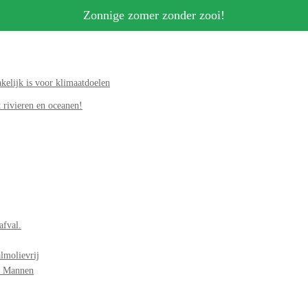
Zonnige zomer zonder zooi!
elijk is voor klimaatdoelen
 rivieren en oceanen!
afval.
lmolievrij
r Mannen