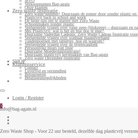
MVO
Verkooppunten Bag-again
Onze klanten
Zero waste inspiratie
Zero waste summer! Duurzaam de zomer door zonder plastic en 
Plasticvrij back to school and work
De beste tips om te starten met Zero Waste
Schoonmaken zonder plastic
Veelgestelde vragen over vaste zeep (blokzeep) – duurzaam en pa
Mei Plasticvrij: wat is het en hoe doe je mee?
Duurzame Vaderdag Cadeaus: Zero Waste Cadeau Inspiratie voo
Veelgestelde vragen over wasbaar maandverband
Tandenpoetsen met tabletjes, hoe en waarom?
Veelgestelde vragen over de bijenwasdoek
Persoonlijke blogs van Inge
Duurzame Moederdaginspiratie!
Duurzaam plasticvrij kerstpakket van Bag-again
Zero waste December-inspiratie
SHOP
Klantenservice
Contact
Levertijd en verzending
Retourneren
Betalingsmogelijkheden
Login / Register
0
info@bag-again.nl
Zero Waste Shop - Voor 22 uur besteld, dezelfde dag plasticvrij verz