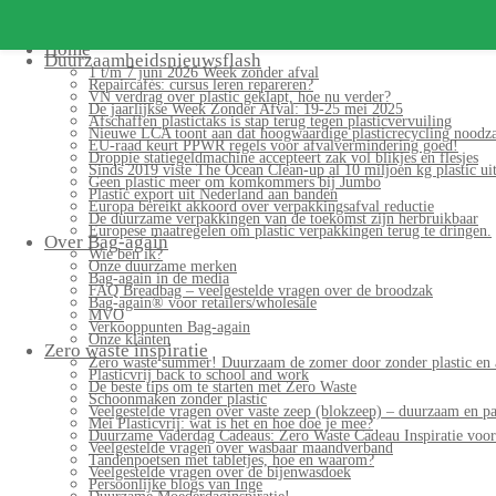
Search
for:
Home
Duurzaamheidsnieuwsflash
1 t/m 7 juni 2026 Week zonder afval
Repaircafés: cursus leren repareren?
VN verdrag over plastic geklapt, hoe nu verder?
De jaarlijkse Week Zonder Afval: 19-25 mei 2025
Afschaffen plastictaks is stap terug tegen plasticvervuiling
Nieuwe LCA toont aan dat hoogwaardige plasticrecycling noodzak
EU-raad keurt PPWR regels voor afvalvermindering goed!
Droppie statiegeldmachine accepteert zak vol blikjes en flesjes
Sinds 2019 viste The Ocean Clean-up al 10 miljoen kg plastic uit
Geen plastic meer om komkommers bij Jumbo
Plastic export uit Nederland aan banden
Europa bereikt akkoord over verpakkingsafval reductie
De duurzame verpakkingen van de toekomst zijn herbruikbaar
Europese maatregelen om plastic verpakkingen terug te dringen.
Over Bag-again
Wie ben ik?
Onze duurzame merken
Bag-again in de media
FAQ Breadbag – veelgestelde vragen over de broodzak
Bag-again® voor retailers/wholesale
MVO
Verkooppunten Bag-again
Onze klanten
Zero waste inspiratie
Zero waste summer! Duurzaam de zomer door zonder plastic en 
Plasticvrij back to school and work
De beste tips om te starten met Zero Waste
Schoonmaken zonder plastic
Veelgestelde vragen over vaste zeep (blokzeep) – duurzaam en pa
Mei Plasticvrij: wat is het en hoe doe je mee?
Duurzame Vaderdag Cadeaus: Zero Waste Cadeau Inspiratie voo
Veelgestelde vragen over wasbaar maandverband
Tandenpoetsen met tabletjes, hoe en waarom?
Veelgestelde vragen over de bijenwasdoek
Persoonlijke blogs van Inge