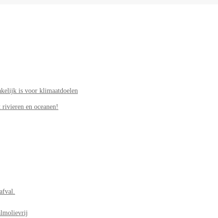
elijk is voor klimaatdoelen
 rivieren en oceanen!
afval.
lmolievrij