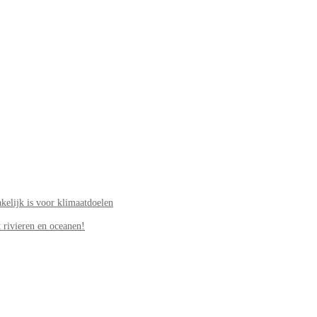
elijk is voor klimaatdoelen
 rivieren en oceanen!