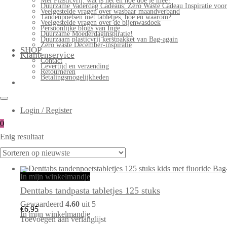
Mei Plasticvrij: wat is het en hoe doe je mee?
Duurzame Vaderdag Cadeaus: Zero Waste Cadeau Inspiratie voo
Veelgestelde vragen over wasbaar maandverband
Tandenpoetsen met tabletjes, hoe en waarom?
Veelgestelde vragen over de bijenwasdoek
Persoonlijke blogs van Inge
Duurzame Moederdaginspiratie!
Duurzaam plasticvrij kerstpakket van Bag-again
Zero waste December-inspiratie
SHOP
Klantenservice
Contact
Levertijd en verzending
Retourneren
Betalingsmogelijkheden
Login / Register
0
Enig resultaat
In mijn winkelmandje
Denttabs tandpasta tabletjes 125 stuks
Gewaardeerd
4.60
uit 5
€
6,95
In mijn winkelmandje
Toevoegen aan verlanglijst
Dit