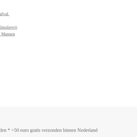
afval.
lmolievrij
r Mannen
onden * >50 euro gratis verzonden binnen Nederland