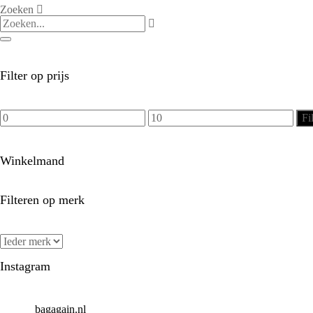
product
Zoeken
heeft
meerdere
variaties.
Deze
optie
kan
gekozen
worden
op
de
Filter op prijs
productpagina
Min.
Max.
Fi
prijs
prijs
Winkelmand
Filteren op merk
Instagram
bagagain.nl