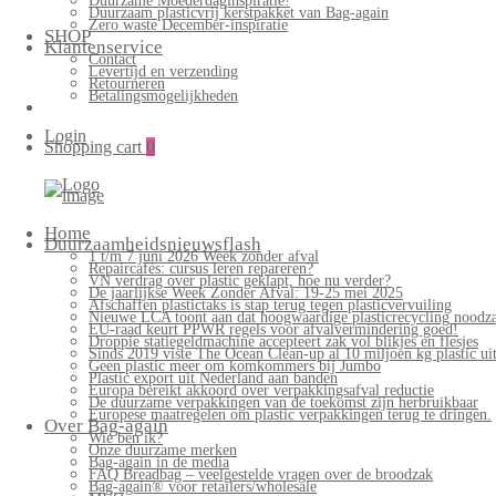
Duurzame Moederdaginspiratie!
Duurzaam plasticvrij kerstpakket van Bag-again
Zero waste December-inspiratie
SHOP
Klantenservice
Contact
Levertijd en verzending
Retourneren
Betalingsmogelijkheden
Login
Shopping cart
0
Bag-
again
Primary
Home
Menu
Duurzaamheidsnieuwsflash
1 t/m 7 juni 2026 Week zonder afval
Repaircafés: cursus leren repareren?
VN verdrag over plastic geklapt, hoe nu verder?
De jaarlijkse Week Zonder Afval: 19-25 mei 2025
Afschaffen plastictaks is stap terug tegen plasticvervuiling
Nieuwe LCA toont aan dat hoogwaardige plasticrecycling noodzak
EU-raad keurt PPWR regels voor afvalvermindering goed!
Droppie statiegeldmachine accepteert zak vol blikjes en flesjes
Sinds 2019 viste The Ocean Clean-up al 10 miljoen kg plastic uit
Geen plastic meer om komkommers bij Jumbo
Plastic export uit Nederland aan banden
Europa bereikt akkoord over verpakkingsafval reductie
De duurzame verpakkingen van de toekomst zijn herbruikbaar
Europese maatregelen om plastic verpakkingen terug te dringen.
Over Bag-again
Wie ben ik?
Onze duurzame merken
Bag-again in de media
FAQ Breadbag – veelgestelde vragen over de broodzak
Bag-again® voor retailers/wholesale