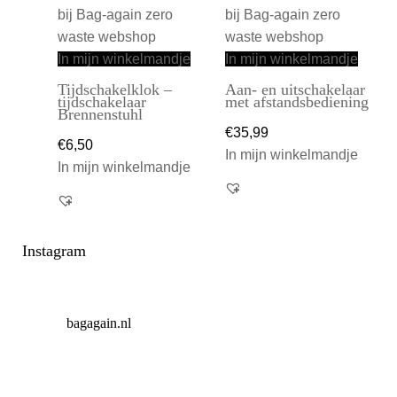
In mijn winkelmandje
In mijn winkelmandje
Tijdschakelklok –
Aan- en uitschakelaar
tijdschakelaar
met afstandsbediening
Brennenstuhl
€
35,99
€
6,50
In mijn winkelmandje
In mijn winkelmandje
Instagram
bagagain.nl