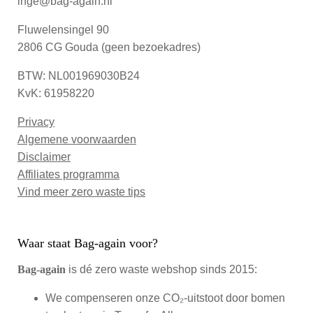
inge@bag-again.nl
Fluwelensingel 90
2806 CG Gouda (geen bezoekadres)
BTW: NL001969030B24
KvK: 61958220
Privacy
Algemene voorwaarden
Disclaimer
Affiliates programma
Vind meer zero waste tips
Waar staat Bag-again voor?
Bag‑again
is dé zero waste webshop sinds 2015:
We compenseren onze CO₂-uitstoot door bomen