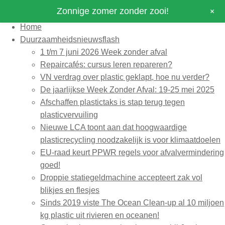
+
Zonnige zomer zonder zooi!
Home
Duurzaamheidsnieuwsflash
1 t/m 7 juni 2026 Week zonder afval
Repaircafés: cursus leren repareren?
VN verdrag over plastic geklapt, hoe nu verder?
De jaarlijkse Week Zonder Afval: 19-25 mei 2025
Afschaffen plastictaks is stap terug tegen
plasticvervuiling
Nieuwe LCA toont aan dat hoogwaardige
plasticrecycling noodzakelijk is voor klimaatdoelen
EU-raad keurt PPWR regels voor afvalvermindering
goed!
Droppie statiegeldmachine accepteert zak vol
blikjes en flesjes
Sinds 2019 viste The Ocean Clean-up al 10 miljoen
kg plastic uit rivieren en oceanen!