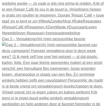
Dag 3 – VerpakkingsVrij (mijn persoonlijke favorie