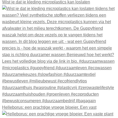
Wist je dat je kleding microplastics kan loslaten
Helleborus: een prachtige vroege bloeier. Een vast