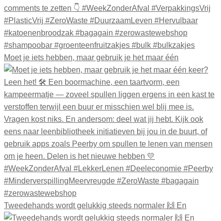
Moet je iets hebben, maar gebruik je het maar één
Tweedehands wordt gelukkig steeds normaler 🙌 En