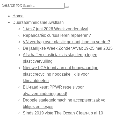
Search for:
Home
Duurzaamheidsnieuwsflash
1 t/m 7 juni 2026 Week zonder afval
Repaircafés: cursus leren repareren?
VN verdrag over plastic geklapt, hoe nu verder?
De jaarlijkse Week Zonder Afval: 19-25 mei 2025
Afschaffen plastictaks is stap terug tegen
plasticvervuiling
Nieuwe LCA toont aan dat hoogwaardige
plasticrecycling noodzakelijk is voor
klimaatdoelen
EU-raad keurt PPWR regels voor
afvalvermindering goed!
Droppie statiegeldmachine accepteert zak vol
blikjes en flesjes
Sinds 2019 viste The Ocean Clean-up al 10