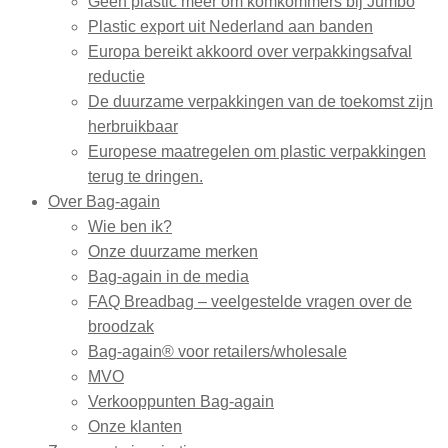
Geen plastic meer om komkommers bij Jumbo
Plastic export uit Nederland aan banden
Europa bereikt akkoord over verpakkingsafval
reductie
De duurzame verpakkingen van de toekomst zijn
herbruikbaar
Europese maatregelen om plastic verpakkingen
terug te dringen.
Over Bag-again
Wie ben ik?
Onze duurzame merken
Bag-again in de media
FAQ Breadbag – veelgestelde vragen over de
broodzak
Bag-again® voor retailers/wholesale
MVO
Verkooppunten Bag-again
Onze klanten