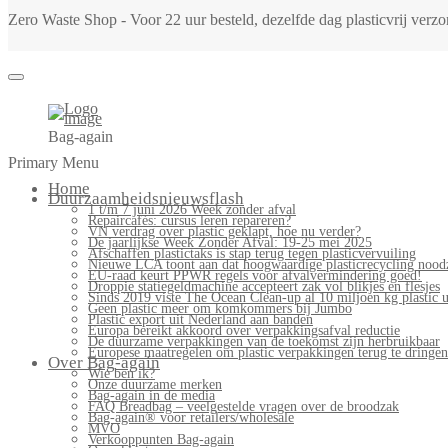
Zero Waste Shop - Voor 22 uur besteld, dezelfde dag plasticvrij ver
Bag-again
Primary Menu
Home
Duurzaamheidsnieuwsflash
1 t/m 7 juni 2026 Week zonder afval
Repaircafés: cursus leren repareren?
VN verdrag over plastic geklapt, hoe nu verder?
De jaarlijkse Week Zonder Afval: 19-25 mei 2025
Afschaffen plastictaks is stap terug tegen plasticvervuiling
Nieuwe LCA toont aan dat hoogwaardige plasticrecycling noodz
EU-raad keurt PPWR regels voor afvalvermindering goed!
Droppie statiegeldmachine accepteert zak vol blikjes en flesjes
Sinds 2019 viste The Ocean Clean-up al 10 miljoen kg plastic u
Geen plastic meer om komkommers bij Jumbo
Plastic export uit Nederland aan banden
Europa bereikt akkoord over verpakkingsafval reductie
De duurzame verpakkingen van de toekomst zijn herbruikbaar
Europese maatregelen om plastic verpakkingen terug te dringen
Over Bag-again
Wie ben ik?
Onze duurzame merken
Bag-again in de media
FAQ Breadbag – veelgestelde vragen over de broodzak
Bag-again® voor retailers/wholesale
MVO
Verkooppunten Bag-again