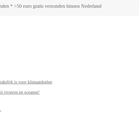
zonden * >50 euro gratis verzonden binnen Nederland
akelijk is voor klimaatdoelen
it rivieren en oceanen!
.