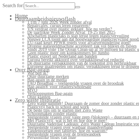
Search for:
Home
Duurzaamheidsnieuwsflash
1 t/m 7 juni 2026 Week zonder afval
Repaircafés: cursus leren repareren?
VN verdrag over plastic geklapt, hoe nu verder?
De jaarlijkse Week Zonder Afval: 19-25 mei 2025
Afschaffen plastictaks is stap terug tegen plasticvervuiling
Nieuwe LCA toont aan dat hoogwaardige plasticrecycling noodz
EU-raad keurt PPWR regels voor afvalvermindering goed!
Droppie statiegeldmachine accepteert zak vol blikjes en flesjes
Sinds 2019 viste The Ocean Clean-up al 10 miljoen kg plastic u
Geen plastic meer om komkommers bij Jumbo
Plastic export uit Nederland aan banden
Europa bereikt akkoord over verpakkingsafval reductie
De duurzame verpakkingen van de toekomst zijn herbruikbaar
Europese maatregelen om plastic verpakkingen terug te dringen
Over Bag-again
Wie ben ik?
Onze duurzame merken
Bag-again in de media
FAQ Breadbag – veelgestelde vragen over de broodzak
Bag-again® voor retailers/wholesale
MVO
Verkooppunten Bag-again
Onze klanten
Zero waste inspiratie
Zero waste summer! Duurzaam de zomer door zonder plastic en
Plasticvrij back to school and work
De beste tips om te starten met Zero Waste
Schoonmaken zonder plastic
Veelgestelde vragen over vaste zeep (blokzeep) – duurzaam en 
Mei Plasticvrij: wat is het en hoe doe je mee?
Duurzame Vaderdag Cadeaus: Zero Waste Cadeau Inspiratie v
Veelgestelde vragen over wasbaar maandverband
Tandenpoetsen met tabletjes, hoe en waarom?
Veelgestelde vragen over de bijenwasdoek
Persoonlijke blogs van Inge