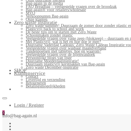
Onze duurzame merken
Bag-again in de media
FAQ Breadbag – veelgestelde vragen over de broodzak
Bag-again® voor retailers/wholesale
MVO
Verkooppunten Bag-again
Onze klanten
Zero waste inspiratie
Zero waste summer! Duurzaam de zomer door zonder plastic en
Plasticvrij back to school and work
De beste tips om te starten met Zero Waste
Schoonmaken zonder plastic
Veelgestelde vragen over vaste zeep (blokzeep) – duurzaam en 
Mei Plasticvrij: wat is het en hoe doe je mee?
Duurzame Vaderdag Cadeaus: Zero Waste Cadeau Inspiratie v
Veelgestelde vragen over wasbaar maandverband
Tandenpoetsen met tabletjes, hoe en waarom?
Veelgestelde vragen over de bijenwasdoek
Persoonlijke blogs van Inge
Duurzame Moederdaginspiratie!
Duurzaam plasticvrij kerstpakket van Bag-again
Zero waste December-inspiratie
SHOP
Klantenservice
Contact
Levertijd en verzending
Retourneren
Betalingsmogelijkheden
Login / Register
0
info@bag-again.nl