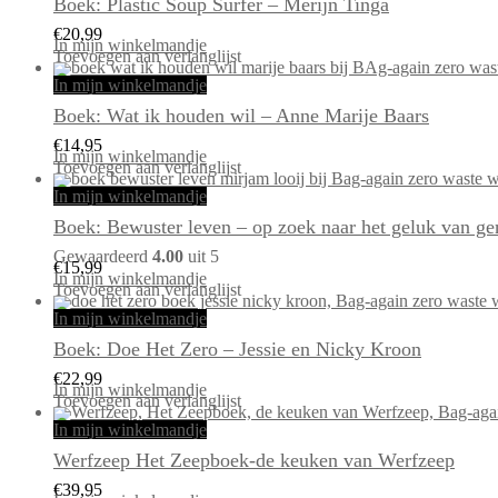
Boek: Plastic Soup Surfer – Merijn Tinga
€
20,99
In mijn winkelmandje
Toevoegen aan verlanglijst
In mijn winkelmandje
Boek: Wat ik houden wil – Anne Marije Baars
€
14,95
In mijn winkelmandje
Toevoegen aan verlanglijst
In mijn winkelmandje
Boek: Bewuster leven – op zoek naar het geluk van g
Gewaardeerd
4.00
uit 5
€
15,99
In mijn winkelmandje
Toevoegen aan verlanglijst
In mijn winkelmandje
Boek: Doe Het Zero – Jessie en Nicky Kroon
€
22,99
In mijn winkelmandje
Toevoegen aan verlanglijst
In mijn winkelmandje
Werfzeep Het Zeepboek-de keuken van Werfzeep
€
39,95