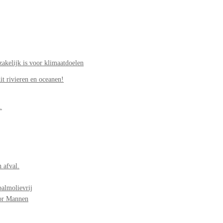
akelijk is voor klimaatdoelen
it rivieren en oceanen!
.
 afval.
palmolievrij
oor Mannen