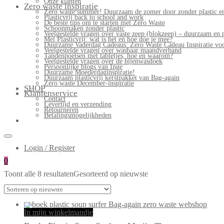
Onze klanten
Zero waste inspiratie
Zero waste summer! Duurzaam de zomer door zonder plastic en
Plasticvrij back to school and work
De beste tips om te starten met Zero Waste
Schoonmaken zonder plastic
Veelgestelde vragen over vaste zeep (blokzeep) – duurzaam en 
Mei Plasticvrij: wat is het en hoe doe je mee?
Duurzame Vaderdag Cadeaus: Zero Waste Cadeau Inspiratie v
Veelgestelde vragen over wasbaar maandverband
Tandenpoetsen met tabletjes, hoe en waarom?
Veelgestelde vragen over de bijenwasdoek
Persoonlijke blogs van Inge
Duurzame Moederdaginspiratie!
Duurzaam plasticvrij kerstpakket van Bag-again
Zero waste December-inspiratie
SHOP
Klantenservice
Contact
Levertijd en verzending
Retourneren
Betalingsmogelijkheden
Login / Register
0
Toont alle 8 resultaten
Gesorteerd op nieuwste
In mijn winkelmandje