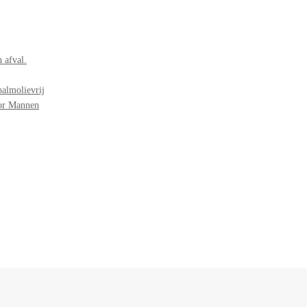
 afval.
palmolievrij
oor Mannen