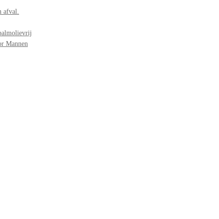
 afval.
palmolievrij
oor Mannen