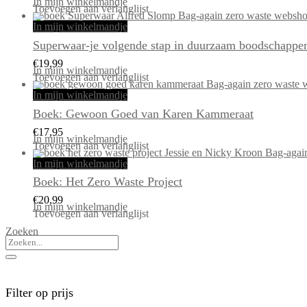
In mijn winkelmandje
Toevoegen aan verlanglijst
In mijn winkelmandje
Superwaar-je volgende stap in duurzaam boodschappe
€
19,99
In mijn winkelmandje
Toevoegen aan verlanglijst
In mijn winkelmandje
Boek: Gewoon Goed van Karen Kammeraat
€
17,95
In mijn winkelmandje
Toevoegen aan verlanglijst
In mijn winkelmandje
Boek: Het Zero Waste Project
€
20,99
In mijn winkelmandje
Toevoegen aan verlanglijst
Zoeken
Filter op prijs