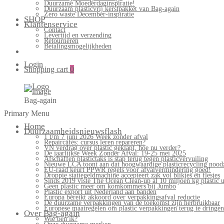
Duurzame Moederdaginspiratie!
Duurzaam plasticvrij kerstpakket van Bag-again
Zero waste December-inspiratie
SHOP
Klantenservice
Contact
Levertijd en verzending
Retourneren
Betalingsmogelijkheden
Login
Shopping cart
0
Bag-again
Primary Menu
Home
Duurzaamheidsnieuwsflash
1 t/m 7 juni 2026 Week zonder afval
Repaircafés: cursus leren repareren?
VN verdrag over plastic geklapt, hoe nu verder?
De jaarlijkse Week Zonder Afval: 19-25 mei 2025
Afschaffen plastictaks is stap terug tegen plasticvervuiling
Nieuwe LCA toont aan dat hoogwaardige plasticrecycling noodz
EU-raad keurt PPWR regels voor afvalvermindering goed!
Droppie statiegeldmachine accepteert zak vol blikjes en flesjes
Sinds 2019 viste The Ocean Clean-up al 10 miljoen kg plastic u
Geen plastic meer om komkommers bij Jumbo
Plastic export uit Nederland aan banden
Europa bereikt akkoord over verpakkingsafval reductie
De duurzame verpakkingen van de toekomst zijn herbruikbaar
Europese maatregelen om plastic verpakkingen terug te dringen
Over Bag-again
Wie ben ik?