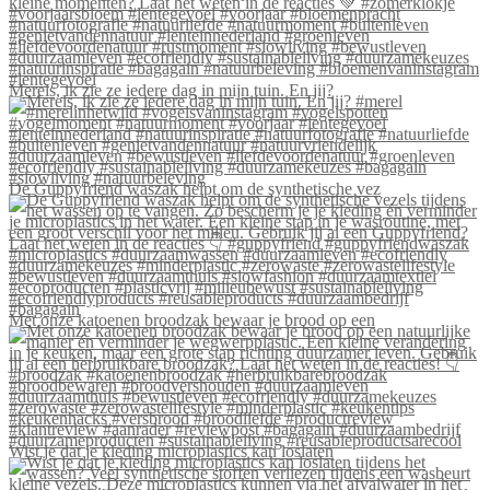
Merels, ik zie ze iedere dag in mijn tuin. En jij?
De Guppyfriend waszak helpt om de synthetische vez
Met onze katoenen broodzak bewaar je brood op een
Wist je dat je kleding microplastics kan loslaten