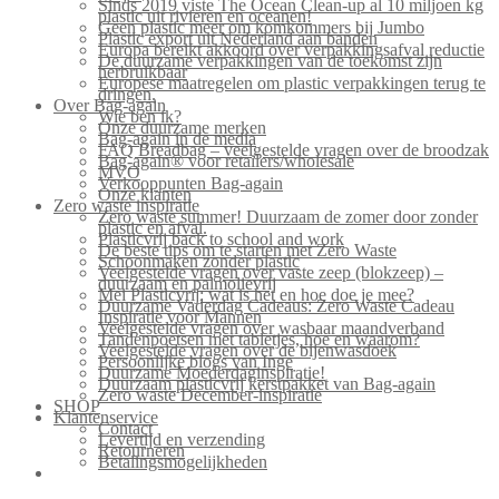
Sinds 2019 viste The Ocean Clean-up al 10 miljoen kg
plastic uit rivieren en oceanen!
Geen plastic meer om komkommers bij Jumbo
Plastic export uit Nederland aan banden
Europa bereikt akkoord over verpakkingsafval reductie
De duurzame verpakkingen van de toekomst zijn
herbruikbaar
Europese maatregelen om plastic verpakkingen terug te
dringen.
Over Bag-again
Wie ben ik?
Onze duurzame merken
Bag-again in de media
FAQ Breadbag – veelgestelde vragen over de broodzak
Bag-again® voor retailers/wholesale
MVO
Verkooppunten Bag-again
Onze klanten
Zero waste inspiratie
Zero waste summer! Duurzaam de zomer door zonder
plastic en afval.
Plasticvrij back to school and work
De beste tips om te starten met Zero Waste
Schoonmaken zonder plastic
Veelgestelde vragen over vaste zeep (blokzeep) –
duurzaam en palmolievrij
Mei Plasticvrij: wat is het en hoe doe je mee?
Duurzame Vaderdag Cadeaus: Zero Waste Cadeau
Inspiratie voor Mannen
Veelgestelde vragen over wasbaar maandverband
Tandenpoetsen met tabletjes, hoe en waarom?
Veelgestelde vragen over de bijenwasdoek
Persoonlijke blogs van Inge
Duurzame Moederdaginspiratie!
Duurzaam plasticvrij kerstpakket van Bag-again
Zero waste December-inspiratie
SHOP
Klantenservice
Contact
Levertijd en verzending
Retourneren
Betalingsmogelijkheden