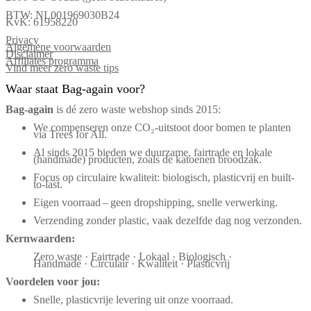
BTW: NL001969030B24
KvK: 61958220
Privacy
Algemene voorwaarden
Disclaimer
Affiliates programma
Vind meer zero waste tips
Waar staat Bag-again voor?
Bag‑again
is dé zero waste webshop sinds 2015:
We compenseren onze CO₂-uitstoot door bomen te planten
via Trees for All.
Al sinds 2015 bieden we duurzame, fairtrade en lokale
(handmade) producten, zoals de katoenen broodzak.
Focus op circulaire kwaliteit: biologisch, plasticvrij en built-
to-last.
Eigen voorraad – geen dropshipping, snelle verwerking.
Verzending zonder plastic, vaak dezelfde dag nog verzonden.
Kernwaarden:
Zero waste · Fairtrade · Lokaal · Biologisch ·
Handmade · Circulair · Kwaliteit · Plasticvrij
Voordelen voor jou:
Snelle, plasticvrije levering uit onze voorraad.