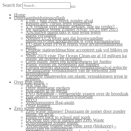
Search for:
Home
Duurzaamheidsnieuwsflash
1 t/m 7 juni 2026 Week zonder afval
Repaircafés: cursus leren repareren?
VN verdrag over plastic geklapt, hoe nu verder?
De jaarlijkse Week Zonder Afval: 19-25 mei 2025
Afschaffen plastictaks is stap terug tegen
plasticvervuiling
Nieuwe LCA toont aan dat hoogwaardige
plasticrecycling noodzakelijk is voor klimaatdoelen
EU-raad keurt PPWR regels voor afvalvermindering
goed!
Droppie statiegeldmachine accepteert zak vol blikjes en
flesjes
Sinds 2019 viste The Ocean Clean-up al 10 miljoen kg
plastic uit rivieren en oceanen!
Geen plastic meer om komkommers bij Jumbo
Plastic export uit Nederland aan banden
Europa bereikt akkoord over verpakkingsafval reductie
De duurzame verpakkingen van de toekomst zijn
herbruikbaar
Europese maatregelen om plastic verpakkingen terug te
dringen.
Over Bag-again
Wie ben ik?
Onze duurzame merken
Bag-again in de media
FAQ Breadbag – veelgestelde vragen over de broodzak
Bag-again® voor retailers/wholesale
MVO
Verkooppunten Bag-again
Onze klanten
Zero waste inspiratie
Zero waste summer! Duurzaam de zomer door zonder
plastic en afval.
Plasticvrij back to school and work
De beste tips om te starten met Zero Waste
Schoonmaken zonder plastic
Veelgestelde vragen over vaste zeep (blokzeep) –
duurzaam en palmolievrij