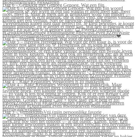
Dag 6 – Gelukkig met Genoeg Genoeg. Wat een fijn
Dag 5 – Heerlijk Hergebruik Wat voor de één klaar
Dag 4 – Rake Reparaties Weggooien is zo makkelijk
Dag 3 – VerpakkingsVrij (mijn persoonlijke favorie