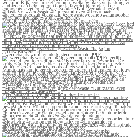
Moet je iets hebben, maar gebruik je het maar één
Tweedehands wordt gelukkig steeds normaler 🙌 En
Even stilstaan 🌸 De magnolia in bloei herinnert o
#zerowaste #duurzaamleven #bewustleven #minderplas