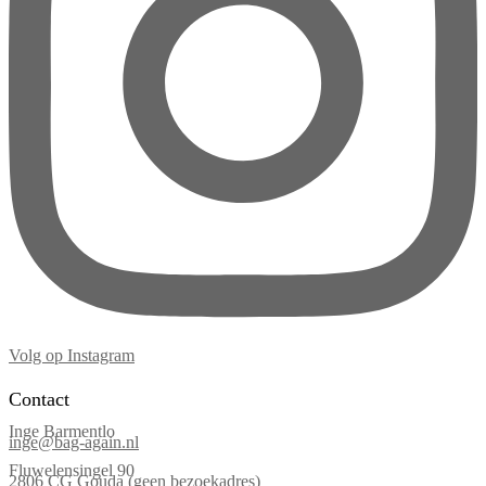
Volg op Instagram
Contact
Inge Barmentlo
inge@bag-again.nl
Fluwelensingel 90
2806 CG Gouda (geen bezoekadres)