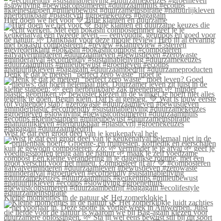
Hier doen we het voor 💚 Blije klanten én duurzame
Denk je dat je meteen “perfect zero waste” moet le
Wist je dat een groot deel van je keukenafval hele
Kleine momentjes in de natuur 🌿 Het zomerklokje l