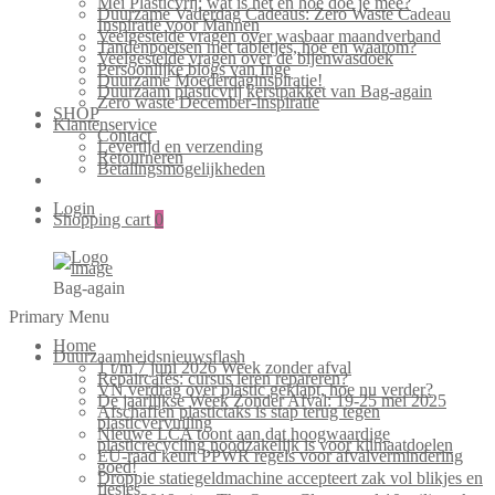
Mei Plasticvrij: wat is het en hoe doe je mee?
Duurzame Vaderdag Cadeaus: Zero Waste Cadeau
Inspiratie voor Mannen
Veelgestelde vragen over wasbaar maandverband
Tandenpoetsen met tabletjes, hoe en waarom?
Veelgestelde vragen over de bijenwasdoek
Persoonlijke blogs van Inge
Duurzame Moederdaginspiratie!
Duurzaam plasticvrij kerstpakket van Bag-again
Zero waste December-inspiratie
SHOP
Klantenservice
Contact
Levertijd en verzending
Retourneren
Betalingsmogelijkheden
Login
Shopping cart
0
Bag-again
Primary Menu
Home
Duurzaamheidsnieuwsflash
1 t/m 7 juni 2026 Week zonder afval
Repaircafés: cursus leren repareren?
VN verdrag over plastic geklapt, hoe nu verder?
De jaarlijkse Week Zonder Afval: 19-25 mei 2025
Afschaffen plastictaks is stap terug tegen
plasticvervuiling
Nieuwe LCA toont aan dat hoogwaardige
plasticrecycling noodzakelijk is voor klimaatdoelen
EU-raad keurt PPWR regels voor afvalvermindering
goed!
Droppie statiegeldmachine accepteert zak vol blikjes en
flesjes