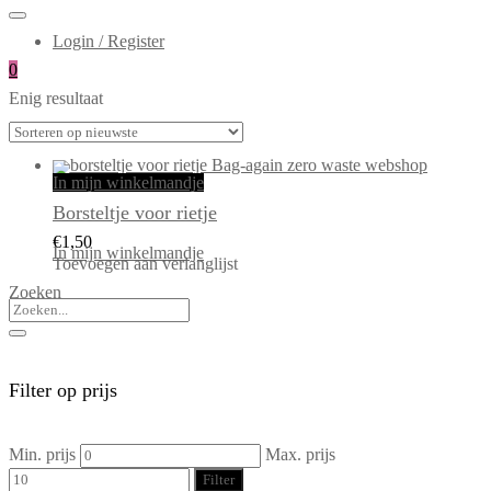
Login / Register
0
Enig resultaat
In mijn winkelmandje
Borsteltje voor rietje
€
1,50
In mijn winkelmandje
Toevoegen aan verlanglijst
Zoeken
Filter op prijs
Min. prijs
Max. prijs
Filter