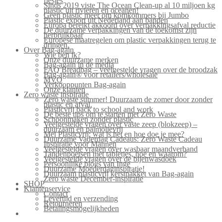
flesjes
Sinds 2019 viste The Ocean Clean-up al 10 miljoen kg
plastic uit rivieren en oceanen!
Geen plastic meer om komkommers bij Jumbo
Plastic export uit Nederland aan banden
Europa bereikt akkoord over verpakkingsafval reductie
De duurzame verpakkingen van de toekomst zijn
herbruikbaar
Europese maatregelen om plastic verpakkingen terug te
dringen.
Over Bag-again
Wie ben ik?
Onze duurzame merken
Bag-again in de media
FAQ Breadbag – veelgestelde vragen over de broodzak
Bag-again® voor retailers/wholesale
MVO
Verkooppunten Bag-again
Onze klanten
Zero waste inspiratie
Zero waste summer! Duurzaam de zomer door zonder
plastic en afval.
Plasticvrij back to school and work
De beste tips om te starten met Zero Waste
Schoonmaken zonder plastic
Veelgestelde vragen over vaste zeep (blokzeep) –
duurzaam en palmolievrij
Mei Plasticvrij: wat is het en hoe doe je mee?
Duurzame Vaderdag Cadeaus: Zero Waste Cadeau
Inspiratie voor Mannen
Veelgestelde vragen over wasbaar maandverband
Tandenpoetsen met tabletjes, hoe en waarom?
Veelgestelde vragen over de bijenwasdoek
Persoonlijke blogs van Inge
Duurzame Moederdaginspiratie!
Duurzaam plasticvrij kerstpakket van Bag-again
Zero waste December-inspiratie
SHOP
Klantenservice
Contact
Levertijd en verzending
Retourneren
Betalingsmogelijkheden