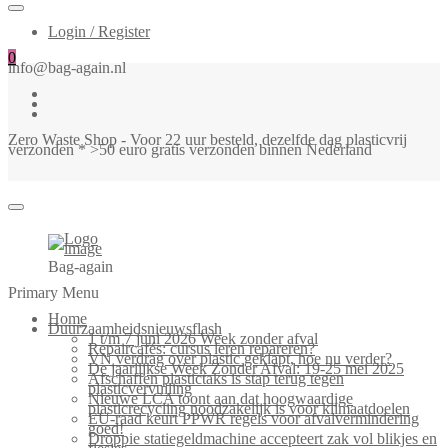
Login / Register
0
info@bag-again.nl
Zero Waste Shop - Voor 22 uur besteld, dezelfde dag plasticvrij
verzonden * >50 euro gratis verzonden binnen Nederland
Bag-again
Primary Menu
Home
Duurzaamheidsnieuwsflash
1 t/m 7 juni 2026 Week zonder afval
Repaircafés: cursus leren repareren?
VN verdrag over plastic geklapt, hoe nu verder?
De jaarlijkse Week Zonder Afval: 19-25 mei 2025
Afschaffen plastictaks is stap terug tegen
plasticvervuiling
Nieuwe LCA toont aan dat hoogwaardige
plasticrecycling noodzakelijk is voor klimaatdoelen
EU-raad keurt PPWR regels voor afvalvermindering
goed!
Droppie statiegeldmachine accepteert zak vol blikjes en