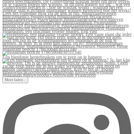
Helleborus: een prachtige vroege bloeier. Een vast
Instagram bericht 17865004830511340
Een bierdopje hergebruiken om je zeep op te hangen
Meer laden...