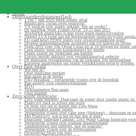
Search
for:
Home
Duurzaamheidsnieuwsflash
1 t/m 7 juni 2026 Week zonder afval
Repaircafés: cursus leren repareren?
VN verdrag over plastic geklapt, hoe nu verder?
De jaarlijkse Week Zonder Afval: 19-25 mei 2025
Afschaffen plastictaks is stap terug tegen plasticvervuiling
Nieuwe LCA toont aan dat hoogwaardige plasticrecycling noodzak
EU-raad keurt PPWR regels voor afvalvermindering goed!
Droppie statiegeldmachine accepteert zak vol blikjes en flesjes
Sinds 2019 viste The Ocean Clean-up al 10 miljoen kg plastic uit
Geen plastic meer om komkommers bij Jumbo
Plastic export uit Nederland aan banden
Europa bereikt akkoord over verpakkingsafval reductie
De duurzame verpakkingen van de toekomst zijn herbruikbaar
Europese maatregelen om plastic verpakkingen terug te dringen.
Over Bag-again
Wie ben ik?
Onze duurzame merken
Bag-again in de media
FAQ Breadbag – veelgestelde vragen over de broodzak
Bag-again® voor retailers/wholesale
MVO
Verkooppunten Bag-again
Onze klanten
Zero waste inspiratie
Zero waste summer! Duurzaam de zomer door zonder plastic en 
Plasticvrij back to school and work
De beste tips om te starten met Zero Waste
Schoonmaken zonder plastic
Veelgestelde vragen over vaste zeep (blokzeep) – duurzaam en pa
Mei Plasticvrij: wat is het en hoe doe je mee?
Duurzame Vaderdag Cadeaus: Zero Waste Cadeau Inspiratie voo
Veelgestelde vragen over wasbaar maandverband
Tandenpoetsen met tabletjes, hoe en waarom?
Veelgestelde vragen over de bijenwasdoek
Persoonlijke blogs van Inge