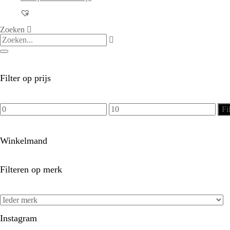
Zoeken
Filter op prijs
Min.
Max.
Fi
prijs
prijs
Winkelmand
Filteren op merk
Instagram