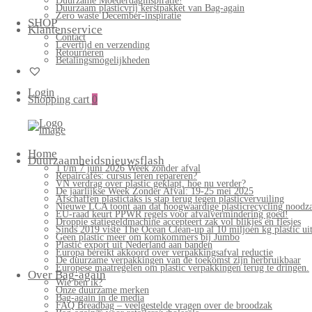
Duurzame Moederdaginspiratie!
Duurzaam plasticvrij kerstpakket van Bag-again
Zero waste December-inspiratie
SHOP
Klantenservice
Contact
Levertijd en verzending
Retourneren
Betalingsmogelijkheden
Login
Shopping cart
0
Bag-
again
Primary
Home
Menu
Duurzaamheidsnieuwsflash
1 t/m 7 juni 2026 Week zonder afval
Repaircafés: cursus leren repareren?
VN verdrag over plastic geklapt, hoe nu verder?
De jaarlijkse Week Zonder Afval: 19-25 mei 2025
Afschaffen plastictaks is stap terug tegen plasticvervuiling
Nieuwe LCA toont aan dat hoogwaardige plasticrecycling noodzak
EU-raad keurt PPWR regels voor afvalvermindering goed!
Droppie statiegeldmachine accepteert zak vol blikjes en flesjes
Sinds 2019 viste The Ocean Clean-up al 10 miljoen kg plastic uit
Geen plastic meer om komkommers bij Jumbo
Plastic export uit Nederland aan banden
Europa bereikt akkoord over verpakkingsafval reductie
De duurzame verpakkingen van de toekomst zijn herbruikbaar
Europese maatregelen om plastic verpakkingen terug te dringen.
Over Bag-again
Wie ben ik?
Onze duurzame merken
Bag-again in de media
FAQ Breadbag – veelgestelde vragen over de broodzak