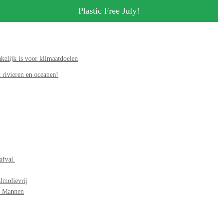
Plastic Free July!
elijk is voor klimaatdoelen
 rivieren en oceanen!
afval.
lmolievrij
r Mannen