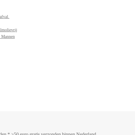
afval.
lmolievrij
r Mannen
onden * >50 euro gratis verzonden binnen Nederland