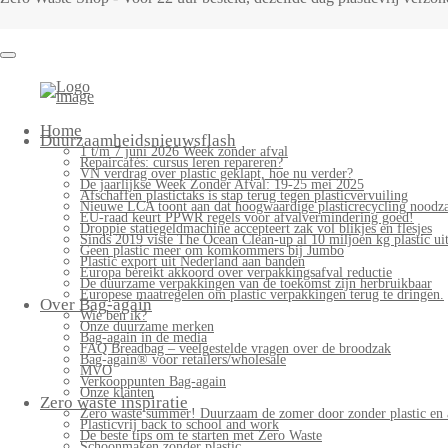
Bag-
again
Primary
Home
Menu
Duurzaamheidsnieuwsflash
1 t/m 7 juni 2026 Week zonder afval
Repaircafés: cursus leren repareren?
VN verdrag over plastic geklapt, hoe nu verder?
De jaarlijkse Week Zonder Afval: 19-25 mei 2025
Afschaffen plastictaks is stap terug tegen plasticvervuiling
Nieuwe LCA toont aan dat hoogwaardige plasticrecycling noodzak
EU-raad keurt PPWR regels voor afvalvermindering goed!
Droppie statiegeldmachine accepteert zak vol blikjes en flesjes
Sinds 2019 viste The Ocean Clean-up al 10 miljoen kg plastic uit
Geen plastic meer om komkommers bij Jumbo
Plastic export uit Nederland aan banden
Europa bereikt akkoord over verpakkingsafval reductie
De duurzame verpakkingen van de toekomst zijn herbruikbaar
Europese maatregelen om plastic verpakkingen terug te dringen.
Over Bag-again
Wie ben ik?
Onze duurzame merken
Bag-again in de media
FAQ Breadbag – veelgestelde vragen over de broodzak
Bag-again® voor retailers/wholesale
MVO
Verkooppunten Bag-again
Onze klanten
Zero waste inspiratie
Zero waste summer! Duurzaam de zomer door zonder plastic en 
Plasticvrij back to school and work
De beste tips om te starten met Zero Waste
Schoonmaken zonder plastic