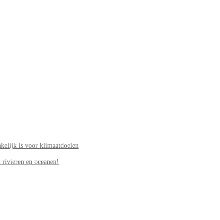
elijk is voor klimaatdoelen
 rivieren en oceanen!