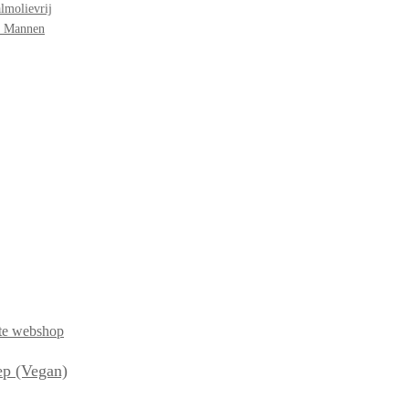
lmolievrij
r Mannen
ep (Vegan)