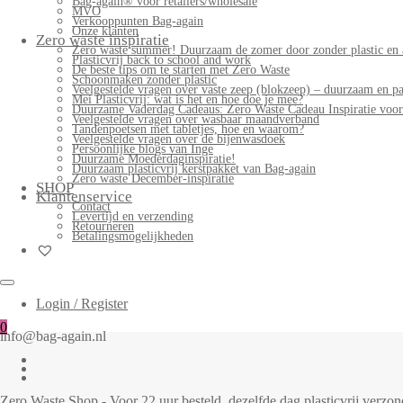
Bag-again® voor retailers/wholesale
MVO
Verkooppunten Bag-again
Onze klanten
Zero waste inspiratie
Zero waste summer! Duurzaam de zomer door zonder plastic en 
Plasticvrij back to school and work
De beste tips om te starten met Zero Waste
Schoonmaken zonder plastic
Veelgestelde vragen over vaste zeep (blokzeep) – duurzaam en pa
Mei Plasticvrij: wat is het en hoe doe je mee?
Duurzame Vaderdag Cadeaus: Zero Waste Cadeau Inspiratie voo
Veelgestelde vragen over wasbaar maandverband
Tandenpoetsen met tabletjes, hoe en waarom?
Veelgestelde vragen over de bijenwasdoek
Persoonlijke blogs van Inge
Duurzame Moederdaginspiratie!
Duurzaam plasticvrij kerstpakket van Bag-again
Zero waste December-inspiratie
SHOP
Klantenservice
Contact
Levertijd en verzending
Retourneren
Betalingsmogelijkheden
Login / Register
0
info@bag-again.nl
Zero Waste Shop - Voor 22 uur besteld, dezelfde dag plasticvrij verz