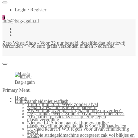
Login / Register
0
info@bag-again.nl
Zero Waste Shop - Voor 22 uur besteld, dezelfde dag plasticvrij
verzonden * >50 euro gratis verzonden binnen Nederland
Bag-again
Primary Menu
Home
Duurzaamheidsnieuwsflash
1 t/m 7 juni 2026 Week zonder afval
Repaircafés: cursus leren repareren?
VN verdrag over plastic geklapt, hoe nu verder?
De jaarlijkse Week Zonder Afval: 19-25 mei 2025
Afschaffen plastictaks is stap terug tegen
plasticvervuiling
Nieuwe LCA toont aan dat hoogwaardige
plasticrecycling noodzakelijk is voor klimaatdoelen
EU-raad keurt PPWR regels voor afvalvermindering
goed!
Droppie statiegeldmachine accepteert zak vol blikjes en