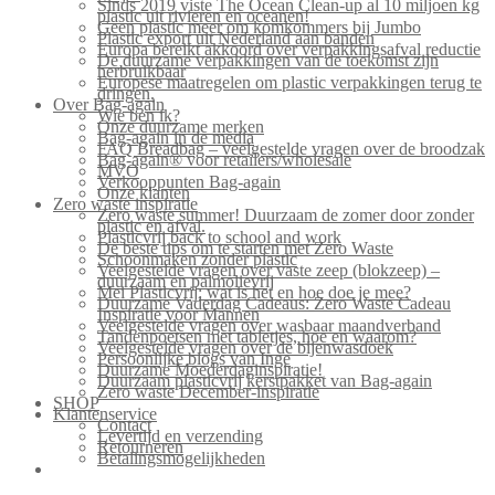
Sinds 2019 viste The Ocean Clean-up al 10 miljoen kg
plastic uit rivieren en oceanen!
Geen plastic meer om komkommers bij Jumbo
Plastic export uit Nederland aan banden
Europa bereikt akkoord over verpakkingsafval reductie
De duurzame verpakkingen van de toekomst zijn
herbruikbaar
Europese maatregelen om plastic verpakkingen terug te
dringen.
Over Bag-again
Wie ben ik?
Onze duurzame merken
Bag-again in de media
FAQ Breadbag – veelgestelde vragen over de broodzak
Bag-again® voor retailers/wholesale
MVO
Verkooppunten Bag-again
Onze klanten
Zero waste inspiratie
Zero waste summer! Duurzaam de zomer door zonder
plastic en afval.
Plasticvrij back to school and work
De beste tips om te starten met Zero Waste
Schoonmaken zonder plastic
Veelgestelde vragen over vaste zeep (blokzeep) –
duurzaam en palmolievrij
Mei Plasticvrij: wat is het en hoe doe je mee?
Duurzame Vaderdag Cadeaus: Zero Waste Cadeau
Inspiratie voor Mannen
Veelgestelde vragen over wasbaar maandverband
Tandenpoetsen met tabletjes, hoe en waarom?
Veelgestelde vragen over de bijenwasdoek
Persoonlijke blogs van Inge
Duurzame Moederdaginspiratie!
Duurzaam plasticvrij kerstpakket van Bag-again
Zero waste December-inspiratie
SHOP
Klantenservice
Contact
Levertijd en verzending
Retourneren
Betalingsmogelijkheden