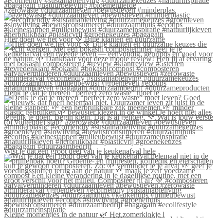
#zerowaste #duurzaamleven #bewustleven #minderplas
Hier doen we het voor 💚 Blije klanten én duurzame
Denk je dat je meteen “perfect zero waste” moet le
Wist je dat een groot deel van je keukenafval hele
Kleine momentjes in de natuur 🌿 Het zomerklokje l