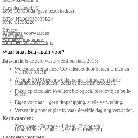
Fluwelensingel 90
2806 CG Gouda (geen bezoekadres)
BTW: NL001969030B24
KvK: 61958220
Privacy
Algemene voorwaarden
Disclaimer
Affiliates programma
Vind meer zero waste tips
Waar staat Bag-again voor?
Bag‑again
is dé zero waste webshop sinds 2015:
We compenseren onze CO₂-uitstoot door bomen te planten
via Trees for All.
Al sinds 2015 bieden we duurzame, fairtrade en lokale
(handmade) producten, zoals de katoenen broodzak.
Focus op circulaire kwaliteit: biologisch, plasticvrij en built-
to-last.
Eigen voorraad – geen dropshipping, snelle verwerking.
Verzending zonder plastic, vaak dezelfde dag nog verzonden.
Kernwaarden:
Zero waste · Fairtrade · Lokaal · Biologisch ·
Handmade · Circulair · Kwaliteit · Plasticvrij
Voordelen voor jou: