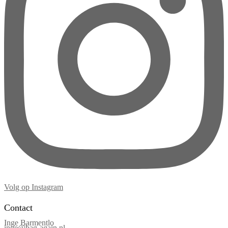
Volg op Instagram
Contact
Inge Barmentlo
inge@bag-again.nl