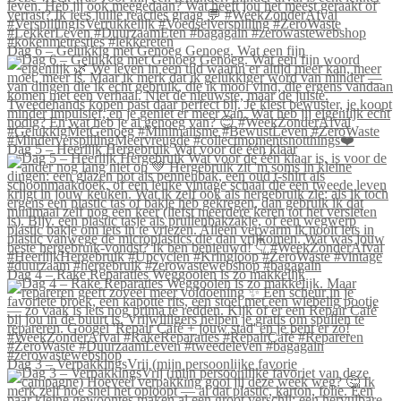
Dag 6 – Gelukkig met Genoeg Genoeg. Wat een fijn
Dag 5 – Heerlijk Hergebruik Wat voor de één klaar
Dag 4 – Rake Reparaties Weggooien is zo makkelijk
Dag 3 – VerpakkingsVrij (mijn persoonlijke favorie