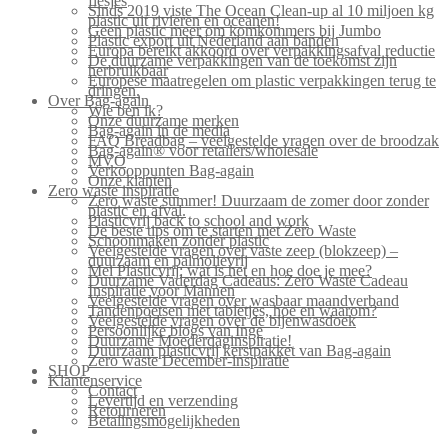
flesjes
Sinds 2019 viste The Ocean Clean-up al 10 miljoen kg
plastic uit rivieren en oceanen!
Geen plastic meer om komkommers bij Jumbo
Plastic export uit Nederland aan banden
Europa bereikt akkoord over verpakkingsafval reductie
De duurzame verpakkingen van de toekomst zijn
herbruikbaar
Europese maatregelen om plastic verpakkingen terug te
dringen.
Over Bag-again
Wie ben ik?
Onze duurzame merken
Bag-again in de media
FAQ Breadbag – veelgestelde vragen over de broodzak
Bag-again® voor retailers/wholesale
MVO
Verkooppunten Bag-again
Onze klanten
Zero waste inspiratie
Zero waste summer! Duurzaam de zomer door zonder
plastic en afval.
Plasticvrij back to school and work
De beste tips om te starten met Zero Waste
Schoonmaken zonder plastic
Veelgestelde vragen over vaste zeep (blokzeep) –
duurzaam en palmolievrij
Mei Plasticvrij: wat is het en hoe doe je mee?
Duurzame Vaderdag Cadeaus: Zero Waste Cadeau
Inspiratie voor Mannen
Veelgestelde vragen over wasbaar maandverband
Tandenpoetsen met tabletjes, hoe en waarom?
Veelgestelde vragen over de bijenwasdoek
Persoonlijke blogs van Inge
Duurzame Moederdaginspiratie!
Duurzaam plasticvrij kerstpakket van Bag-again
Zero waste December-inspiratie
SHOP
Klantenservice
Contact
Levertijd en verzending
Retourneren
Betalingsmogelijkheden