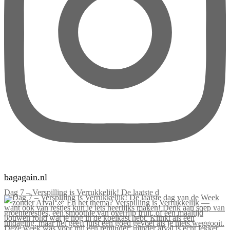
bagagain.nl
Dag 7 – Verspilling is Verrukkelijk! De laatste d