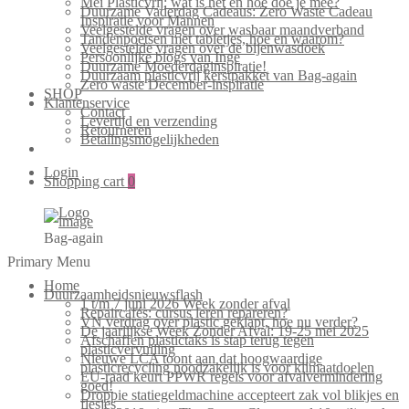
Mei Plasticvrij: wat is het en hoe doe je mee?
Duurzame Vaderdag Cadeaus: Zero Waste Cadeau
Inspiratie voor Mannen
Veelgestelde vragen over wasbaar maandverband
Tandenpoetsen met tabletjes, hoe en waarom?
Veelgestelde vragen over de bijenwasdoek
Persoonlijke blogs van Inge
Duurzame Moederdaginspiratie!
Duurzaam plasticvrij kerstpakket van Bag-again
Zero waste December-inspiratie
SHOP
Klantenservice
Contact
Levertijd en verzending
Retourneren
Betalingsmogelijkheden
Login
Shopping cart
0
Bag-again
Primary Menu
Home
Duurzaamheidsnieuwsflash
1 t/m 7 juni 2026 Week zonder afval
Repaircafés: cursus leren repareren?
VN verdrag over plastic geklapt, hoe nu verder?
De jaarlijkse Week Zonder Afval: 19-25 mei 2025
Afschaffen plastictaks is stap terug tegen
plasticvervuiling
Nieuwe LCA toont aan dat hoogwaardige
plasticrecycling noodzakelijk is voor klimaatdoelen
EU-raad keurt PPWR regels voor afvalvermindering
goed!
Droppie statiegeldmachine accepteert zak vol blikjes en
flesjes