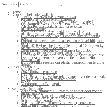
Search for:
Home
Duurzaamheidsnieuwsflash
1 t/m 7 juni 2026 Week zonder afval
Repaircafés: cursus leren repareren?
VN verdrag over plastic geklapt, hoe nu verder?
De jaarlijkse Week Zonder Afval: 19-25 mei 2025
Afschaffen plastictaks is stap terug tegen
plasticvervuiling
Nieuwe LCA toont aan dat hoogwaardige
plasticrecycling noodzakelijk is voor klimaatdoelen
EU-raad keurt PPWR regels voor afvalvermindering
goed!
Droppie statiegeldmachine accepteert zak vol blikjes en
flesjes
Sinds 2019 viste The Ocean Clean-up al 10 miljoen kg
plastic uit rivieren en oceanen!
Geen plastic meer om komkommers bij Jumbo
Plastic export uit Nederland aan banden
Europa bereikt akkoord over verpakkingsafval reductie
De duurzame verpakkingen van de toekomst zijn
herbruikbaar
Europese maatregelen om plastic verpakkingen terug te
dringen.
Over Bag-again
Wie ben ik?
Onze duurzame merken
Bag-again in de media
FAQ Breadbag – veelgestelde vragen over de broodzak
Bag-again® voor retailers/wholesale
MVO
Verkooppunten Bag-again
Onze klanten
Zero waste inspiratie
Zero waste summer! Duurzaam de zomer door zonder
plastic en afval.
Plasticvrij back to school and work
De beste tips om te starten met Zero Waste
Schoonmaken zonder plastic
Veelgestelde vragen over vaste zeep (blokzeep) –
duurzaam en palmolievrij