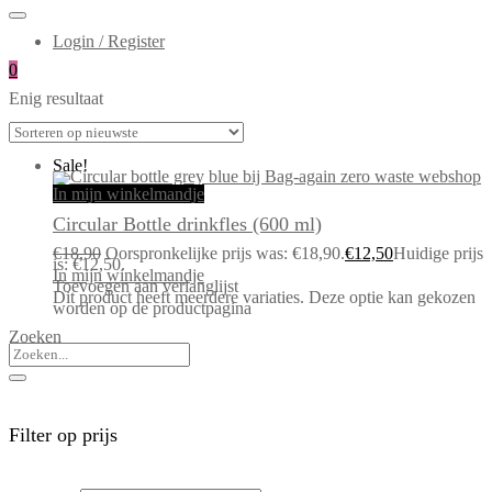
Login / Register
0
Enig resultaat
Sale!
In mijn winkelmandje
Circular Bottle drinkfles (600 ml)
€
18,90
Oorspronkelijke prijs was: €18,90.
€
12,50
Huidige prijs
is: €12,50.
In mijn winkelmandje
Toevoegen aan verlanglijst
Dit product heeft meerdere variaties. Deze optie kan gekozen
worden op de productpagina
Zoeken
Filter op prijs