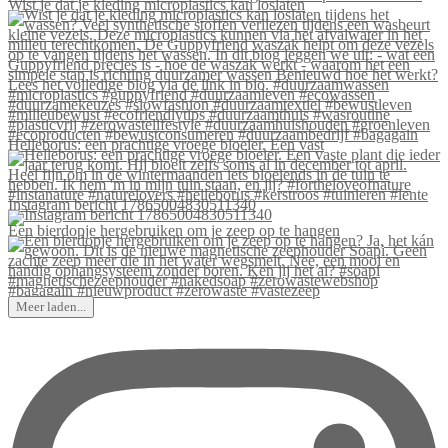
Wist je dat je kleding microplastics kan loslaten
Helleborus: een prachtige vroege bloeier. Een vast
Instagram bericht 17865004830511340
Een bierdopje hergebruiken om je zeep op te hangen
Meer laden...