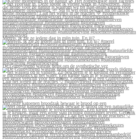
Merels, ik zie ze iedere dag in mijn tuin. En jij?
De Guppyfriend waszak helpt om de synthetische vez
Met onze katoenen broodzak bewaar je brood op een