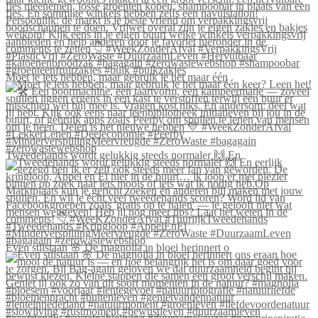
Moet je iets hebben, maar gebruik je het maar één
Tweedehands wordt gelukkig steeds normaler 🙌 En
Even stilstaan 🌸 De magnolia in bloei herinnert o