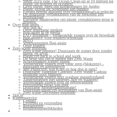
Sinds 2019 viste The Ocean Clean-up al 10 miljoen kg
plastic uit rivieren en oceanen!
Geen plastic meer om komkommers bij Jumbo
Plastic export uit Nederland aan banden
Europa bereikt akkoord over verpakkingsafval reductie
De duurzame verpakkingen van de toekomst zijn
herbruikbaar
Europese maatregelen om plastic verpakkingen terug te
dringen.
Over Bag-again
Wie ben ik?
Onze duurzame merken
Bag-again in de media
FAQ Breadbag – veelgestelde vragen over de broodzak
Bag-again® voor retailers/wholesale
MVO
Verkooppunten Bag-again
Onze klanten
Zero waste inspiratie
Zero waste summer! Duurzaam de zomer door zonder
plastic en afval.
Plasticvrij back to school and work
De beste tips om te starten met Zero Waste
Schoonmaken zonder plastic
Veelgestelde vragen over vaste zeep (blokzeep) –
duurzaam en palmolievrij
Mei Plasticvrij: wat is het en hoe doe je mee?
Duurzame Vaderdag Cadeaus: Zero Waste Cadeau
Inspiratie voor Mannen
Veelgestelde vragen over wasbaar maandverband
Tandenpoetsen met tabletjes, hoe en waarom?
Veelgestelde vragen over de bijenwasdoek
Persoonlijke blogs van Inge
Duurzame Moederdaginspiratie!
Duurzaam plasticvrij kerstpakket van Bag-again
Zero waste December-inspiratie
SHOP
Klantenservice
Contact
Levertijd en verzending
Retourneren
Betalingsmogelijkheden