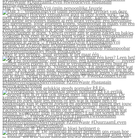
Dag 3 – VerpakkingsVrij (mijn persoonlijke favorie
Moet je iets hebben, maar gebruik je het maar één
Tweedehands wordt gelukkig steeds normaler 🙌 En
Even stilstaan 🌸 De magnolia in bloei herinnert o