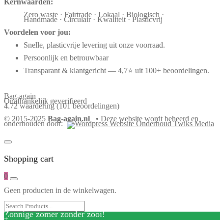
Kernwaarden:
Zero waste · Fairtrade · Lokaal · Biologisch ·
Handmade · Circulair · Kwaliteit · Plasticvrij
Voordelen voor jou:
Snelle, plasticvrije levering uit onze voorraad.
Persoonlijk en betrouwbaar
Transparant & klantgericht — 4,7⭐ uit 100+ beoordelingen.
Bag-again
Onafhankelijk geverifieerd
4.72 waardering
(101 beoordelingen)
© 2015-2025
Bag-again.nl
• Deze website wordt beheerd en
onderhouden door:
Shopping cart
0
Geen producten in de winkelwagen.
Zonnige zomer zonder zooi!
+