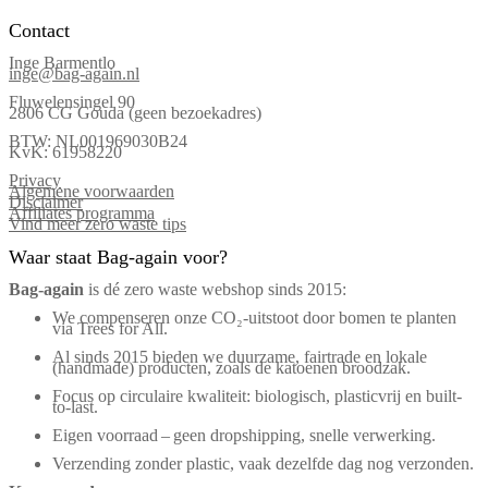
Contact
Inge Barmentlo
inge@bag-again.nl
Fluwelensingel 90
2806 CG Gouda (geen bezoekadres)
BTW: NL001969030B24
KvK: 61958220
Privacy
Algemene voorwaarden
Disclaimer
Affiliates programma
Vind meer zero waste tips
Waar staat Bag-again voor?
Bag‑again
is dé zero waste webshop sinds 2015:
We compenseren onze CO₂-uitstoot door bomen te planten
via Trees for All.
Al sinds 2015 bieden we duurzame, fairtrade en lokale
(handmade) producten, zoals de katoenen broodzak.
Focus op circulaire kwaliteit: biologisch, plasticvrij en built-
to-last.
Eigen voorraad – geen dropshipping, snelle verwerking.
Verzending zonder plastic, vaak dezelfde dag nog verzonden.