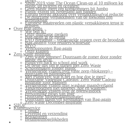
flesjes
Sinds 2019 viste The Ocean Clean-up al 10 miljoen kg
plastic uit rivieren en oceanen!
Geen plastic meer om komkommers bij Jumbo
Plastic export uit Nederland aan banden
Europa bereikt akkoord over verpakkingsafval reductie
De duurzame verpakkingen van de toekomst zijn
herbruikbaar
Europese maatregelen om plastic verpakkingen terug te
dringen.
Over Bag-again
Wie ben ik?
Onze duurzame merken
Bag-again in de media
FAQ Breadbag – veelgestelde vragen over de broodzak
Bag-again® voor retailers/wholesale
MVO
Verkooppunten Bag-again
Onze klanten
Zero waste inspiratie
Zero waste summer! Duurzaam de zomer door zonder
plastic en afval.
Plasticvrij back to school and work
De beste tips om te starten met Zero Waste
Schoonmaken zonder plastic
Veelgestelde vragen over vaste zeep (blokzeep) –
duurzaam en palmolievrij
Mei Plasticvrij: wat is het en hoe doe je mee?
Duurzame Vaderdag Cadeaus: Zero Waste Cadeau
Inspiratie voor Mannen
Veelgestelde vragen over wasbaar maandverband
Tandenpoetsen met tabletjes, hoe en waarom?
Veelgestelde vragen over de bijenwasdoek
Persoonlijke blogs van Inge
Duurzame Moederdaginspiratie!
Duurzaam plasticvrij kerstpakket van Bag-again
Zero waste December-inspiratie
SHOP
Klantenservice
Contact
Levertijd en verzending
Retourneren
Betalingsmogelijkheden