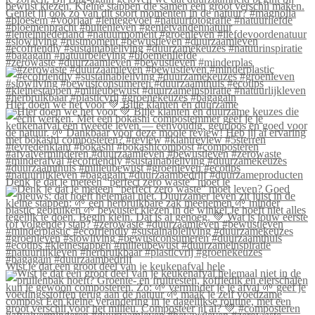
#zerowaste #duurzaamleven #bewustleven #minderplas
Hier doen we het voor 💚 Blije klanten én duurzame
Denk je dat je meteen “perfect zero waste” moet le
Wist je dat een groot deel van je keukenafval hele