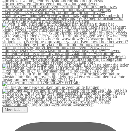
Wist je dat je kleding microplastics kan loslaten
Helleborus: een prachtige vroege bloeier. Een vast
Instagram bericht 17865004830511340
Een bierdopje hergebruiken om je zeep op te hangen
Meer laden...