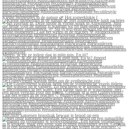
Kleine momentjes in de natuur 🌿 Het zomerklokje l
Merels, ik zie ze iedere dag in mijn tuin. En jij?
De Guppyfriend waszak helpt om de synthetische vez
Met onze katoenen broodzak bewaar je brood op een