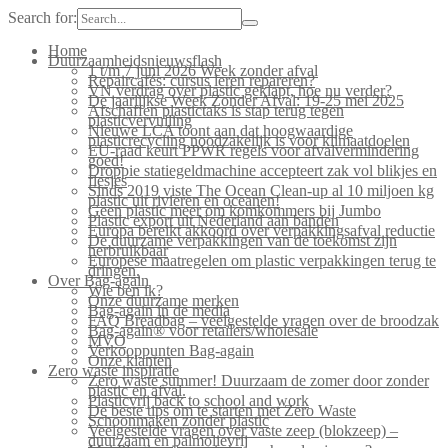
Search for:
Home
Duurzaamheidsnieuwsflash
1 t/m 7 juni 2026 Week zonder afval
Repaircafés: cursus leren repareren?
VN verdrag over plastic geklapt, hoe nu verder?
De jaarlijkse Week Zonder Afval: 19-25 mei 2025
Afschaffen plastictaks is stap terug tegen
plasticvervuiling
Nieuwe LCA toont aan dat hoogwaardige
plasticrecycling noodzakelijk is voor klimaatdoelen
EU-raad keurt PPWR regels voor afvalvermindering
goed!
Droppie statiegeldmachine accepteert zak vol blikjes en
flesjes
Sinds 2019 viste The Ocean Clean-up al 10 miljoen kg
plastic uit rivieren en oceanen!
Geen plastic meer om komkommers bij Jumbo
Plastic export uit Nederland aan banden
Europa bereikt akkoord over verpakkingsafval reductie
De duurzame verpakkingen van de toekomst zijn
herbruikbaar
Europese maatregelen om plastic verpakkingen terug te
dringen.
Over Bag-again
Wie ben ik?
Onze duurzame merken
Bag-again in de media
FAQ Breadbag – veelgestelde vragen over de broodzak
Bag-again® voor retailers/wholesale
MVO
Verkooppunten Bag-again
Onze klanten
Zero waste inspiratie
Zero waste summer! Duurzaam de zomer door zonder
plastic en afval.
Plasticvrij back to school and work
De beste tips om te starten met Zero Waste
Schoonmaken zonder plastic
Veelgestelde vragen over vaste zeep (blokzeep) –
duurzaam en palmolievrij