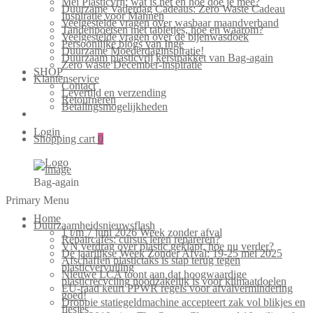
Mei Plasticvrij: wat is het en hoe doe je mee?
Duurzame Vaderdag Cadeaus: Zero Waste Cadeau
Inspiratie voor Mannen
Veelgestelde vragen over wasbaar maandverband
Tandenpoetsen met tabletjes, hoe en waarom?
Veelgestelde vragen over de bijenwasdoek
Persoonlijke blogs van Inge
Duurzame Moederdaginspiratie!
Duurzaam plasticvrij kerstpakket van Bag-again
Zero waste December-inspiratie
SHOP
Klantenservice
Contact
Levertijd en verzending
Retourneren
Betalingsmogelijkheden
Login
Shopping cart
0
Bag-again
Primary Menu
Home
Duurzaamheidsnieuwsflash
1 t/m 7 juni 2026 Week zonder afval
Repaircafés: cursus leren repareren?
VN verdrag over plastic geklapt, hoe nu verder?
De jaarlijkse Week Zonder Afval: 19-25 mei 2025
Afschaffen plastictaks is stap terug tegen
plasticvervuiling
Nieuwe LCA toont aan dat hoogwaardige
plasticrecycling noodzakelijk is voor klimaatdoelen
EU-raad keurt PPWR regels voor afvalvermindering
goed!
Droppie statiegeldmachine accepteert zak vol blikjes en
flesjes