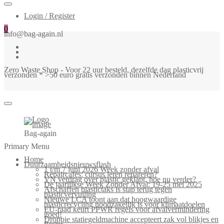
Login / Register
0
info@bag-again.nl
Zero Waste Shop - Voor 22 uur besteld, dezelfde dag plasticvrij
verzonden * >50 euro gratis verzonden binnen Nederland
Bag-again
Primary Menu
Home
Duurzaamheidsnieuwsflash
1 t/m 7 juni 2026 Week zonder afval
Repaircafés: cursus leren repareren?
VN verdrag over plastic geklapt, hoe nu verder?
De jaarlijkse Week Zonder Afval: 19-25 mei 2025
Afschaffen plastictaks is stap terug tegen
plasticvervuiling
Nieuwe LCA toont aan dat hoogwaardige
plasticrecycling noodzakelijk is voor klimaatdoelen
EU-raad keurt PPWR regels voor afvalvermindering
goed!
Droppie statiegeldmachine accepteert zak vol blikjes en