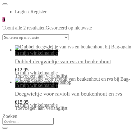
Login / Register
0
Toont alle 2 resultaten
Gesorteerd op nieuwste
In mijn winkelmandje
Dubbel deegwieltje van rvs en beukenhout
€
12,95
In mijn winkelmandje
Toevoegen aan verlanglijst
In mijn winkelmandje
Deegwieltje voor ravioli van beukenhout en rvs
€
15,95
In mijn winkelmandje
Toevoegen aan verlanglijst
Zoeken