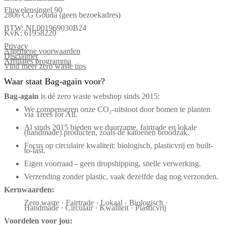
Fluwelensingel 90
2806 CG Gouda (geen bezoekadres)
BTW: NL001969030B24
KvK: 61958220
Privacy
Algemene voorwaarden
Disclaimer
Affiliates programma
Vind meer zero waste tips
Waar staat Bag-again voor?
Bag‑again
is dé zero waste webshop sinds 2015:
We compenseren onze CO₂-uitstoot door bomen te planten
via Trees for All.
Al sinds 2015 bieden we duurzame, fairtrade en lokale
(handmade) producten, zoals de katoenen broodzak.
Focus op circulaire kwaliteit: biologisch, plasticvrij en built-
to-last.
Eigen voorraad – geen dropshipping, snelle verwerking.
Verzending zonder plastic, vaak dezelfde dag nog verzonden.
Kernwaarden:
Zero waste · Fairtrade · Lokaal · Biologisch ·
Handmade · Circulair · Kwaliteit · Plasticvrij
Voordelen voor jou: