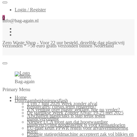
Login / Register
0
info@bag-again.nl
Zero Waste Shop - Voor 22 uur besteld, dezelfde dag plasticvrij
verzonden * >50 euro gratis verzonden binnen Nederland
Bag-again
Primary Menu
Home
Duurzaamheidsnieuwsflash
1 t/m 7 juni 2026 Week zonder afval
Repaircafés: cursus leren repareren?
VN verdrag over plastic geklapt, hoe nu verder?
De jaarlijkse Week Zonder Afval: 19-25 mei 2025
Afschaffen plastictaks is stap terug tegen
plasticvervuiling
Nieuwe LCA toont aan dat hoogwaardige
plasticrecycling noodzakelijk is voor klimaatdoelen
EU-raad keurt PPWR regels voor afvalvermindering
goed!
Droppie statiegeldmachine accepteert zak vol blikjes en