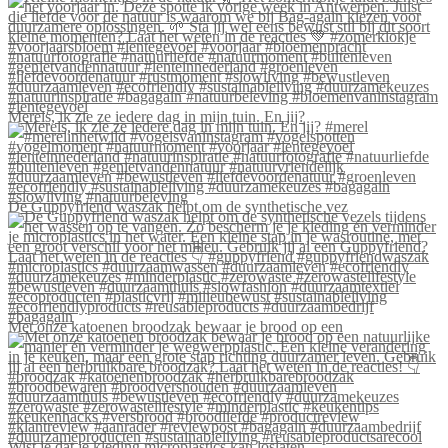
Merels, ik zie ze iedere dag in mijn tuin. En jij?
De Guppyfriend waszak helpt om de synthetische vez
Met onze katoenen broodzak bewaar je brood op een
Wist je dat je kleding microplastics kan loslaten