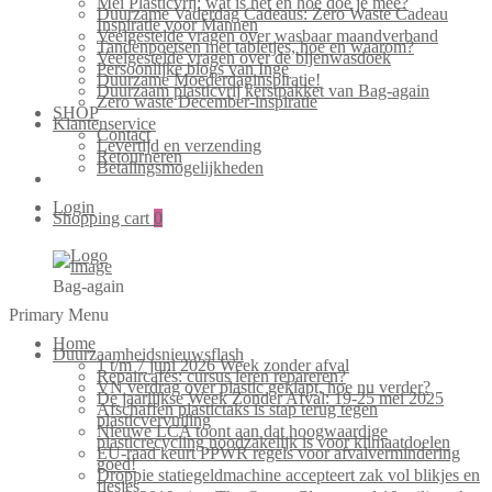
Mei Plasticvrij: wat is het en hoe doe je mee?
Duurzame Vaderdag Cadeaus: Zero Waste Cadeau
Inspiratie voor Mannen
Veelgestelde vragen over wasbaar maandverband
Tandenpoetsen met tabletjes, hoe en waarom?
Veelgestelde vragen over de bijenwasdoek
Persoonlijke blogs van Inge
Duurzame Moederdaginspiratie!
Duurzaam plasticvrij kerstpakket van Bag-again
Zero waste December-inspiratie
SHOP
Klantenservice
Contact
Levertijd en verzending
Retourneren
Betalingsmogelijkheden
Login
Shopping cart
0
Bag-again
Primary Menu
Home
Duurzaamheidsnieuwsflash
1 t/m 7 juni 2026 Week zonder afval
Repaircafés: cursus leren repareren?
VN verdrag over plastic geklapt, hoe nu verder?
De jaarlijkse Week Zonder Afval: 19-25 mei 2025
Afschaffen plastictaks is stap terug tegen
plasticvervuiling
Nieuwe LCA toont aan dat hoogwaardige
plasticrecycling noodzakelijk is voor klimaatdoelen
EU-raad keurt PPWR regels voor afvalvermindering
goed!
Droppie statiegeldmachine accepteert zak vol blikjes en
flesjes