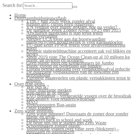
Search for:
Home
Duurzaamheidsnieuwsflash
1 t/m 7 juni 2026 Week zonder afval
Repaircafés: cursus leren repareren?
VN verdrag over plastic geklapt, hoe nu verder?
De jaarlijkse Week Zonder Afval: 19-25 mei 2025
Afschaffen plastictaks is stap terug tegen
plasticvervuiling
Nieuwe LCA toont aan dat hoogwaardige
plasticrecycling noodzakelijk is voor klimaatdoelen
EU-raad keurt PPWR regels voor afvalvermindering
goed!
Droppie statiegeldmachine accepteert zak vol blikjes en
flesjes
Sinds 2019 viste The Ocean Clean-up al 10 miljoen kg
plastic uit rivieren en oceanen!
Geen plastic meer om komkommers bij Jumbo
Plastic export uit Nederland aan banden
Europa bereikt akkoord over verpakkingsafval reductie
De duurzame verpakkingen van de toekomst zijn
herbruikbaar
Europese maatregelen om plastic verpakkingen terug te
dringen.
Over Bag-again
Wie ben ik?
Onze duurzame merken
Bag-again in de media
FAQ Breadbag – veelgestelde vragen over de broodzak
Bag-again® voor retailers/wholesale
MVO
Verkooppunten Bag-again
Onze klanten
Zero waste inspiratie
Zero waste summer! Duurzaam de zomer door zonder
plastic en afval.
Plasticvrij back to school and work
De beste tips om te starten met Zero Waste
Schoonmaken zonder plastic
Veelgestelde vragen over vaste zeep (blokzeep) –
duurzaam en palmolievrij