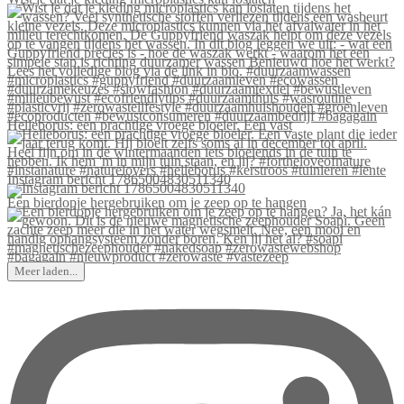
Helleborus: een prachtige vroege bloeier. Een vast
Instagram bericht 17865004830511340
Een bierdopje hergebruiken om je zeep op te hangen
Meer laden...