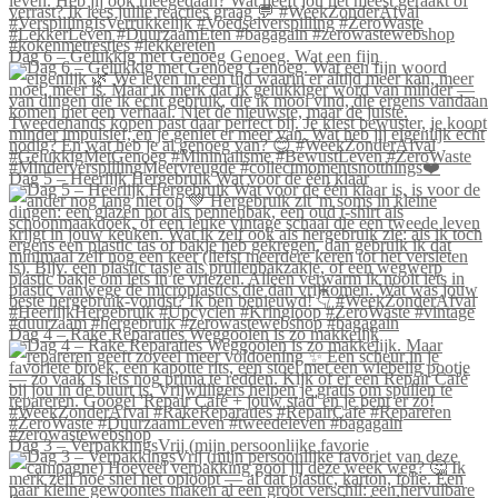
Dag 6 – Gelukkig met Genoeg Genoeg. Wat een fijn
Dag 5 – Heerlijk Hergebruik Wat voor de één klaar
Dag 4 – Rake Reparaties Weggooien is zo makkelijk
Dag 3 – VerpakkingsVrij (mijn persoonlijke favorie