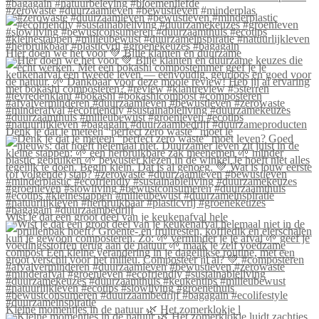
#zerowaste #duurzaamleven #bewustleven #minderplas
Hier doen we het voor 💚 Blije klanten én duurzame
Denk je dat je meteen “perfect zero waste” moet le
Wist je dat een groot deel van je keukenafval hele
Kleine momentjes in de natuur 🌿 Het zomerklokje l