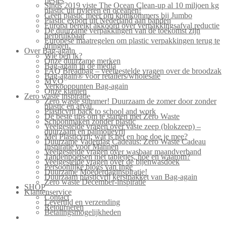
flesjes
Sinds 2019 viste The Ocean Clean-up al 10 miljoen kg
plastic uit rivieren en oceanen!
Geen plastic meer om komkommers bij Jumbo
Plastic export uit Nederland aan banden
Europa bereikt akkoord over verpakkingsafval reductie
De duurzame verpakkingen van de toekomst zijn
herbruikbaar
Europese maatregelen om plastic verpakkingen terug te
dringen.
Over Bag-again
Wie ben ik?
Onze duurzame merken
Bag-again in de media
FAQ Breadbag – veelgestelde vragen over de broodzak
Bag-again® voor retailers/wholesale
MVO
Verkooppunten Bag-again
Onze klanten
Zero waste inspiratie
Zero waste summer! Duurzaam de zomer door zonder
plastic en afval.
Plasticvrij back to school and work
De beste tips om te starten met Zero Waste
Schoonmaken zonder plastic
Veelgestelde vragen over vaste zeep (blokzeep) –
duurzaam en palmolievrij
Mei Plasticvrij: wat is het en hoe doe je mee?
Duurzame Vaderdag Cadeaus: Zero Waste Cadeau
Inspiratie voor Mannen
Veelgestelde vragen over wasbaar maandverband
Tandenpoetsen met tabletjes, hoe en waarom?
Veelgestelde vragen over de bijenwasdoek
Persoonlijke blogs van Inge
Duurzame Moederdaginspiratie!
Duurzaam plasticvrij kerstpakket van Bag-again
Zero waste December-inspiratie
SHOP
Klantenservice
Contact
Levertijd en verzending
Retourneren
Betalingsmogelijkheden