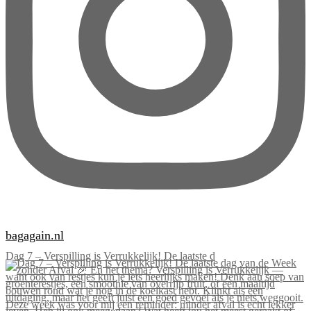
bagagain.nl
Dag 7 – Verspilling is Verrukkelijk! De laatste d