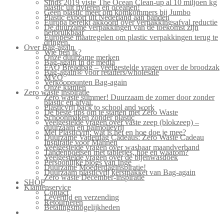
Sinds 2019 viste The Ocean Clean-up al 10 miljoen kg
plastic uit rivieren en oceanen!
Geen plastic meer om komkommers bij Jumbo
Plastic export uit Nederland aan banden
Europa bereikt akkoord over verpakkingsafval reductie
De duurzame verpakkingen van de toekomst zijn
herbruikbaar
Europese maatregelen om plastic verpakkingen terug te
dringen.
Over Bag-again
Wie ben ik?
Onze duurzame merken
Bag-again in de media
FAQ Breadbag – veelgestelde vragen over de broodzak
Bag-again® voor retailers/wholesale
MVO
Verkooppunten Bag-again
Onze klanten
Zero waste inspiratie
Zero waste summer! Duurzaam de zomer door zonder
plastic en afval.
Plasticvrij back to school and work
De beste tips om te starten met Zero Waste
Schoonmaken zonder plastic
Veelgestelde vragen over vaste zeep (blokzeep) –
duurzaam en palmolievrij
Mei Plasticvrij: wat is het en hoe doe je mee?
Duurzame Vaderdag Cadeaus: Zero Waste Cadeau
Inspiratie voor Mannen
Veelgestelde vragen over wasbaar maandverband
Tandenpoetsen met tabletjes, hoe en waarom?
Veelgestelde vragen over de bijenwasdoek
Persoonlijke blogs van Inge
Duurzame Moederdaginspiratie!
Duurzaam plasticvrij kerstpakket van Bag-again
Zero waste December-inspiratie
SHOP
Klantenservice
Contact
Levertijd en verzending
Retourneren
Betalingsmogelijkheden