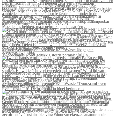
Moet je iets hebben, maar gebruik je het maar één
Tweedehands wordt gelukkig steeds normaler 🙌 En
Even stilstaan 🌸 De magnolia in bloei herinnert o