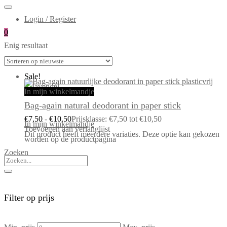
Login / Register
0
Enig resultaat
Sale!
In mijn winkelmandje
Bag-again natural deodorant in paper stick
€
7,50
-
€
10,50
Prijsklasse: €7,50 tot €10,50
In mijn winkelmandje
Toevoegen aan verlanglijst
Dit product heeft meerdere variaties. Deze optie kan gekozen
worden op de productpagina
Zoeken
Filter op prijs