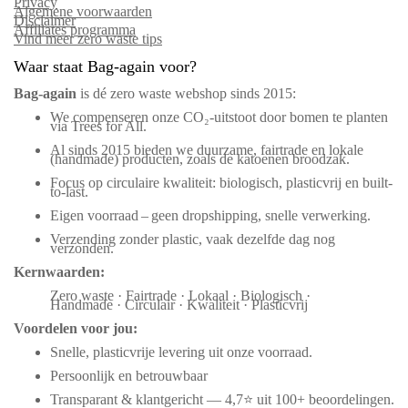
Privacy
Algemene voorwaarden
Disclaimer
Affiliates programma
Vind meer zero waste tips
Waar staat Bag-again voor?
Bag‑again
is dé zero waste webshop sinds 2015:
We compenseren onze CO₂-uitstoot door bomen te planten
via Trees for All.
Al sinds 2015 bieden we duurzame, fairtrade en lokale
(handmade) producten, zoals de katoenen broodzak.
Focus op circulaire kwaliteit: biologisch, plasticvrij en built-
to-last.
Eigen voorraad – geen dropshipping, snelle verwerking.
Verzending zonder plastic, vaak dezelfde dag nog
verzonden.
Kernwaarden:
Zero waste · Fairtrade · Lokaal · Biologisch ·
Handmade · Circulair · Kwaliteit · Plasticvrij
Voordelen voor jou:
Snelle, plasticvrije levering uit onze voorraad.
Persoonlijk en betrouwbaar
Transparant & klantgericht — 4,7⭐ uit 100+ beoordelingen.