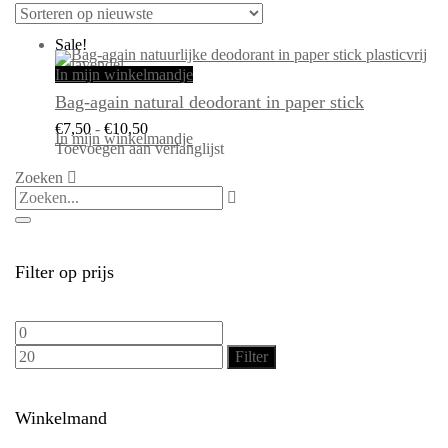
Sale!
In mijn winkelmandje
Bag-again natural deodorant in paper stick
Prijsklasse:
€
7,50
-
€
10,50
€7,50
In mijn winkelmandje
tot
Toevoegen aan verlanglijst
Dit
€10,50
product
Zoeken
heeft
meerdere
variaties.
Deze
optie
kan
gekozen
worden
op
de
Filter op prijs
productpagina
Min.
Max.
prijs
prijs
Filter
Winkelmand