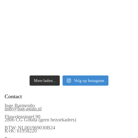
Meer laden...
Volg op Instagram
Contact
Inge Barmentlo
inge@bag-again.nl
Fluwelensingel 90
2806 CG Gouda (geen bezoekadres)
BTW: NL001969030B24
KvK: 61958220