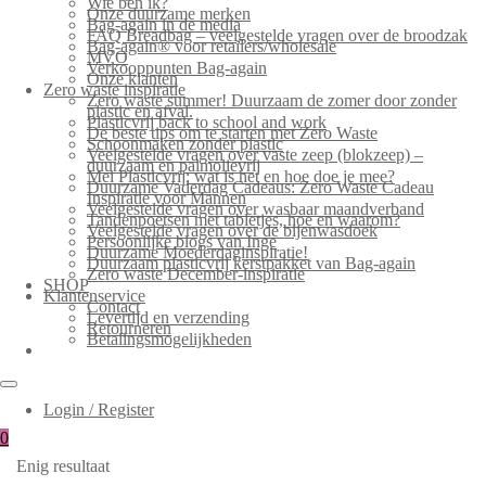
Wie ben ik?
Onze duurzame merken
Bag-again in de media
FAQ Breadbag – veelgestelde vragen over de broodzak
Bag-again® voor retailers/wholesale
MVO
Verkooppunten Bag-again
Onze klanten
Zero waste inspiratie
Zero waste summer! Duurzaam de zomer door zonder
plastic en afval.
Plasticvrij back to school and work
De beste tips om te starten met Zero Waste
Schoonmaken zonder plastic
Veelgestelde vragen over vaste zeep (blokzeep) –
duurzaam en palmolievrij
Mei Plasticvrij: wat is het en hoe doe je mee?
Duurzame Vaderdag Cadeaus: Zero Waste Cadeau
Inspiratie voor Mannen
Veelgestelde vragen over wasbaar maandverband
Tandenpoetsen met tabletjes, hoe en waarom?
Veelgestelde vragen over de bijenwasdoek
Persoonlijke blogs van Inge
Duurzame Moederdaginspiratie!
Duurzaam plasticvrij kerstpakket van Bag-again
Zero waste December-inspiratie
SHOP
Klantenservice
Contact
Levertijd en verzending
Retourneren
Betalingsmogelijkheden
Login / Register
0
Enig resultaat