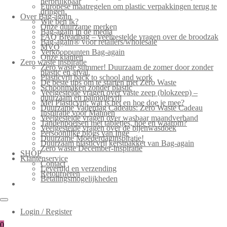
herbruikbaar
Europese maatregelen om plastic verpakkingen terug te
dringen.
Over Bag-again
Wie ben ik?
Onze duurzame merken
Bag-again in de media
FAQ Breadbag – veelgestelde vragen over de broodzak
Bag-again® voor retailers/wholesale
MVO
Verkooppunten Bag-again
Onze klanten
Zero waste inspiratie
Zero waste summer! Duurzaam de zomer door zonder
plastic en afval.
Plasticvrij back to school and work
De beste tips om te starten met Zero Waste
Schoonmaken zonder plastic
Veelgestelde vragen over vaste zeep (blokzeep) –
duurzaam en palmolievrij
Mei Plasticvrij: wat is het en hoe doe je mee?
Duurzame Vaderdag Cadeaus: Zero Waste Cadeau
Inspiratie voor Mannen
Veelgestelde vragen over wasbaar maandverband
Tandenpoetsen met tabletjes, hoe en waarom?
Veelgestelde vragen over de bijenwasdoek
Persoonlijke blogs van Inge
Duurzame Moederdaginspiratie!
Duurzaam plasticvrij kerstpakket van Bag-again
Zero waste December-inspiratie
SHOP
Klantenservice
Contact
Levertijd en verzending
Retourneren
Betalingsmogelijkheden
Login / Register
0