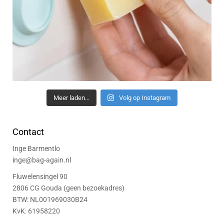
Meer laden...
Volg op Instagram
Contact
Inge Barmentlo
inge@bag-again.nl
Fluwelensingel 90
2806 CG Gouda (geen bezoekadres)
BTW: NL001969030B24
KvK: 61958220