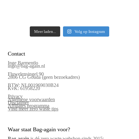
Meer laden...
Volg op Instagram
Contact
Inge Barmentlo
inge@bag-again.nl
Fluwelensingel 90
2806 CG Gouda (geen bezoekadres)
BTW: NL001969030B24
KvK: 61958220
Privacy
Algemene voorwaarden
Disclaimer
Affiliates programma
Vind meer zero waste tips
Waar staat Bag-again voor?
Bag‑again
is dé zero waste webshop sinds 2015: