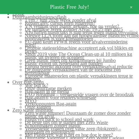
+
Plastic Free July!
Home
Duurzaamheidsnieuwsflash
1 t/m 7 juni 2026 Week zonder afval
Repaircafés: cursus leren repareren?
VN verdrag over plastic geklapt, hoe nu verder?
De jaarlijkse Week Zonder Afval: 19-25 mei 2025
Afschaffen plastictaks is stap terug tegen plasticvervuiling
Nieuwe LCA toont aan dat hoogwaardige plasticrecycling
noodzakelijk is voor klimaatdoelen
EU-raad keurt PPWR regels voor afvalvermindering
goed!
Droppie statiegeldmachine accepteert zak vol blikjes en
flesjes
Sinds 2019 viste The Ocean Clean-up al 10 miljoen kg
plastic uit rivieren en oceanen!
Geen plastic meer om komkommers bij Jumbo
Plastic export uit Nederland aan banden
Europa bereikt akkoord over verpakkingsafval reductie
De duurzame verpakkingen van de toekomst zijn
herbruikbaar
Europese maatregelen om plastic verpakkingen terug te
dringen.
Over Bag-again
Wie ben ik?
Onze duurzame merken
Bag-again in de media
FAQ Breadbag – veelgestelde vragen over de broodzak
Bag-again® voor retailers/wholesale
MVO
Verkooppunten Bag-again
Onze klanten
Zero waste inspiratie
Zero waste summer! Duurzaam de zomer door zonder
plastic en afval.
Plasticvrij back to school and work
De beste tips om te starten met Zero Waste
Schoonmaken zonder plastic
Veelgestelde vragen over vaste zeep (blokzeep) –
duurzaam en palmolievrij
Mei Plasticvrij: wat is het en hoe doe je mee?
Duurzame Vaderdag Cadeaus: Zero Waste Cadeau