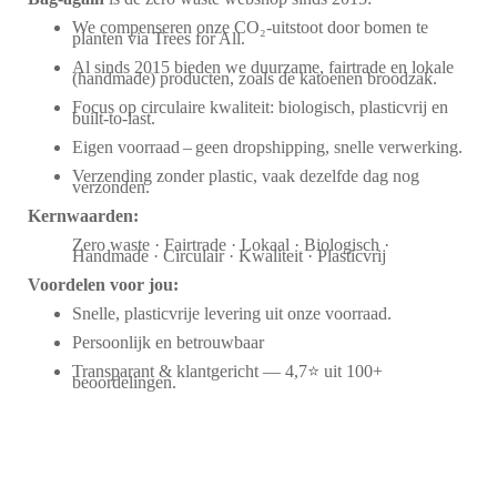
We compenseren onze CO₂-uitstoot door bomen te
planten via Trees for All.
Al sinds 2015 bieden we duurzame, fairtrade en lokale
(handmade) producten, zoals de katoenen broodzak.
Focus op circulaire kwaliteit: biologisch, plasticvrij en
built-to-last.
Eigen voorraad – geen dropshipping, snelle verwerking.
Verzending zonder plastic, vaak dezelfde dag nog
verzonden.
Kernwaarden:
Zero waste · Fairtrade · Lokaal · Biologisch ·
Handmade · Circulair · Kwaliteit · Plasticvrij
Voordelen voor jou:
Snelle, plasticvrije levering uit onze voorraad.
Persoonlijk en betrouwbaar
Transparant & klantgericht — 4,7⭐ uit 100+
beoordelingen.