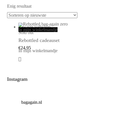
Enig resultaat
In mijn winkelmandje
Sold out
Rebottled cadeauset
€
24,95
In mijn winkelmandje
Instagram
bagagain.nl