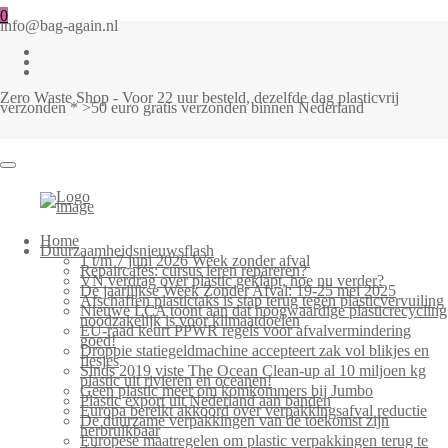
0
info@bag-again.nl
Zero Waste Shop - Voor 22 uur besteld, dezelfde dag plasticvrij
verzonden * >50 euro gratis verzonden binnen Nederland
Home
Duurzaamheidsnieuwsflash
1 t/m 7 juni 2026 Week zonder afval
Repaircafés: cursus leren repareren?
VN verdrag over plastic geklapt, hoe nu verder?
De jaarlijkse Week Zonder Afval: 19-25 mei 2025
Afschaffen plastictaks is stap terug tegen plasticvervuiling
Nieuwe LCA toont aan dat hoogwaardige plasticrecycling
noodzakelijk is voor klimaatdoelen
EU-raad keurt PPWR regels voor afvalvermindering
goed!
Droppie statiegeldmachine accepteert zak vol blikjes en
flesjes
Sinds 2019 viste The Ocean Clean-up al 10 miljoen kg
plastic uit rivieren en oceanen!
Geen plastic meer om komkommers bij Jumbo
Plastic export uit Nederland aan banden
Europa bereikt akkoord over verpakkingsafval reductie
De duurzame verpakkingen van de toekomst zijn
herbruikbaar
Europese maatregelen om plastic verpakkingen terug te