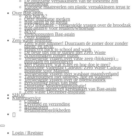
De duurzame verpakkingen van de toekomst zijn
herbruikbaar
Europese maatregelen om plastic verpakkingen terug te
dringen.
Over Bag-again
Wie ben ik?
Onze duurzame merken
Bag-again in de media
FAQ Breadbag – veelgestelde vragen over de broodzak
Bag-again® voor retailers/wholesale
MVO
Verkooppunten Bag-again
Onze klanten
Zero waste inspiratie
Zero waste summer! Duurzaam de zomer door zonder
plastic en afval.
Plasticvrij back to school and work
De beste tips om te starten met Zero Waste
Schoonmaken zonder plastic
Veelgestelde vragen over vaste zeep (blokzeep) –
duurzaam en palmolievrij
Mei Plasticvrij: wat is het en hoe doe je mee?
Duurzame Vaderdag Cadeaus: Zero Waste Cadeau
Inspiratie voor Mannen
Veelgestelde vragen over wasbaar maandverband
Tandenpoetsen met tabletjes, hoe en waarom?
Veelgestelde vragen over de bijenwasdoek
Persoonlijke blogs van Inge
Duurzame Moederdaginspiratie!
Duurzaam plasticvrij kerstpakket van Bag-again
Zero waste December-inspiratie
SHOP
Klantenservice
Contact
Levertijd en verzending
Retourneren
Betalingsmogelijkheden
Login / Register