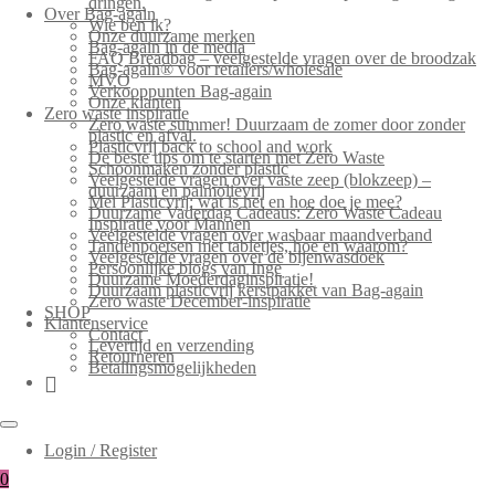
dringen.
Over Bag-again
Wie ben ik?
Onze duurzame merken
Bag-again in de media
FAQ Breadbag – veelgestelde vragen over de broodzak
Bag-again® voor retailers/wholesale
MVO
Verkooppunten Bag-again
Onze klanten
Zero waste inspiratie
Zero waste summer! Duurzaam de zomer door zonder
plastic en afval.
Plasticvrij back to school and work
De beste tips om te starten met Zero Waste
Schoonmaken zonder plastic
Veelgestelde vragen over vaste zeep (blokzeep) –
duurzaam en palmolievrij
Mei Plasticvrij: wat is het en hoe doe je mee?
Duurzame Vaderdag Cadeaus: Zero Waste Cadeau
Inspiratie voor Mannen
Veelgestelde vragen over wasbaar maandverband
Tandenpoetsen met tabletjes, hoe en waarom?
Veelgestelde vragen over de bijenwasdoek
Persoonlijke blogs van Inge
Duurzame Moederdaginspiratie!
Duurzaam plasticvrij kerstpakket van Bag-again
Zero waste December-inspiratie
SHOP
Klantenservice
Contact
Levertijd en verzending
Retourneren
Betalingsmogelijkheden
Login / Register
0