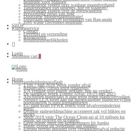
Inspiratie voor Mannen
Veelgestelde vragen over wasbaar maandverband
Tandenpoetsen met tabletjes, hoe en waarom?
Veelgestelde vragen over de bijenwasdoek
Persoonlijke blogs van Inge
Duurzame Moederdaginspiratie!
Duurzaam plasticvrij kerstpakket van Bag-again
Zero waste December-inspiratie
SHOP
Klantenservice
Contact
Levertijd en verzending
Retourneren
Betalingsmogelijkheden
Login
Shopping cart
0
Home
Duurzaamheidsnieuwsflash
1 t/m 7 juni 2026 Week zonder afval
Repaircafés: cursus leren repareren?
VN verdrag over plastic geklapt, hoe nu verder?
De jaarlijkse Week Zonder Afval: 19-25 mei 2025
Afschaffen plastictaks is stap terug tegen plasticvervuiling
Nieuwe LCA toont aan dat hoogwaardige plasticrecycling
noodzakelijk is voor klimaatdoelen
EU-raad keurt PPWR regels voor afvalvermindering
goed!
Droppie statiegeldmachine accepteert zak vol blikjes en
flesjes
Sinds 2019 viste The Ocean Clean-up al 10 miljoen kg
plastic uit rivieren en oceanen!
Geen plastic meer om komkommers bij Jumbo
Plastic export uit Nederland aan banden
Europa bereikt akkoord over verpakkingsafval reductie