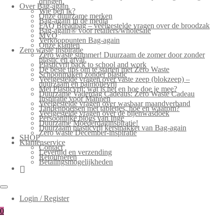
dringen.
Over Bag-again
Wie ben ik?
Onze duurzame merken
Bag-again in de media
FAQ Breadbag – veelgestelde vragen over de broodzak
Bag-again® voor retailers/wholesale
MVO
Verkooppunten Bag-again
Onze klanten
Zero waste inspiratie
Zero waste summer! Duurzaam de zomer door zonder
plastic en afval.
Plasticvrij back to school and work
De beste tips om te starten met Zero Waste
Schoonmaken zonder plastic
Veelgestelde vragen over vaste zeep (blokzeep) –
duurzaam en palmolievrij
Mei Plasticvrij: wat is het en hoe doe je mee?
Duurzame Vaderdag Cadeaus: Zero Waste Cadeau
Inspiratie voor Mannen
Veelgestelde vragen over wasbaar maandverband
Tandenpoetsen met tabletjes, hoe en waarom?
Veelgestelde vragen over de bijenwasdoek
Persoonlijke blogs van Inge
Duurzame Moederdaginspiratie!
Duurzaam plasticvrij kerstpakket van Bag-again
Zero waste December-inspiratie
SHOP
Klantenservice
Contact
Levertijd en verzending
Retourneren
Betalingsmogelijkheden
Login / Register
0