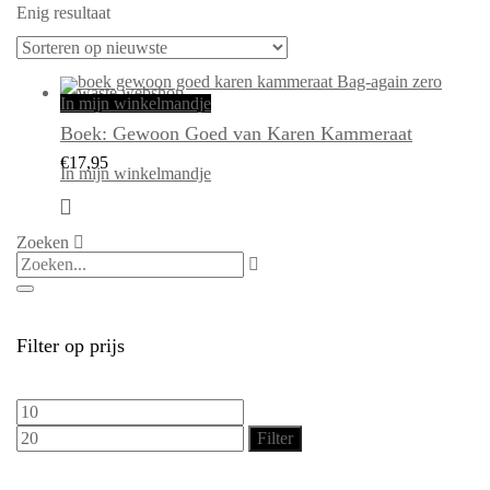
Enig resultaat
In mijn winkelmandje
Boek: Gewoon Goed van Karen Kammeraat
€
17,95
In mijn winkelmandje
Zoeken
Filter op prijs
Min.
Max.
prijs
prijs
Filter