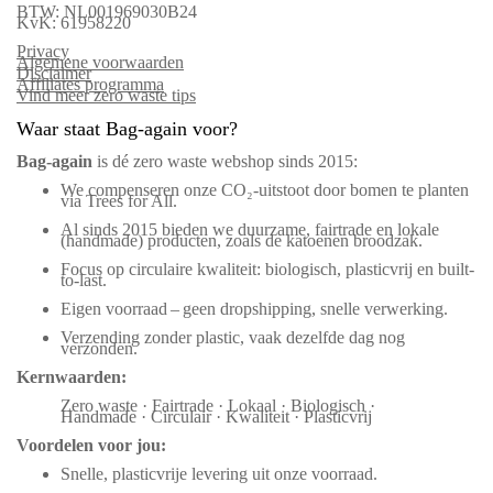
BTW: NL001969030B24
KvK: 61958220
Privacy
Algemene voorwaarden
Disclaimer
Affiliates programma
Vind meer zero waste tips
Waar staat Bag-again voor?
Bag‑again
is dé zero waste webshop sinds 2015:
We compenseren onze CO₂-uitstoot door bomen te planten
via Trees for All.
Al sinds 2015 bieden we duurzame, fairtrade en lokale
(handmade) producten, zoals de katoenen broodzak.
Focus op circulaire kwaliteit: biologisch, plasticvrij en built-
to-last.
Eigen voorraad – geen dropshipping, snelle verwerking.
Verzending zonder plastic, vaak dezelfde dag nog
verzonden.
Kernwaarden:
Zero waste · Fairtrade · Lokaal · Biologisch ·
Handmade · Circulair · Kwaliteit · Plasticvrij
Voordelen voor jou:
Snelle, plasticvrije levering uit onze voorraad.