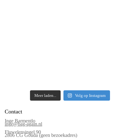
Meer laden...
Volg op Instagram
Contact
Inge Barmentlo
inge@bag-again.nl
Fluwelensingel 90
2806 CG Gouda (geen bezoekadres)