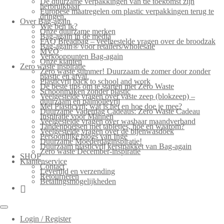
De duurzame verpakkingen van de toekomst zijn
herbruikbaar
Europese maatregelen om plastic verpakkingen terug te
dringen.
Over Bag-again
Wie ben ik?
Onze duurzame merken
Bag-again in de media
FAQ Breadbag – veelgestelde vragen over de broodzak
Bag-again® voor retailers/wholesale
MVO
Verkooppunten Bag-again
Onze klanten
Zero waste inspiratie
Zero waste summer! Duurzaam de zomer door zonder
plastic en afval.
Plasticvrij back to school and work
De beste tips om te starten met Zero Waste
Schoonmaken zonder plastic
Veelgestelde vragen over vaste zeep (blokzeep) –
duurzaam en palmolievrij
Mei Plasticvrij: wat is het en hoe doe je mee?
Duurzame Vaderdag Cadeaus: Zero Waste Cadeau
Inspiratie voor Mannen
Veelgestelde vragen over wasbaar maandverband
Tandenpoetsen met tabletjes, hoe en waarom?
Veelgestelde vragen over de bijenwasdoek
Persoonlijke blogs van Inge
Duurzame Moederdaginspiratie!
Duurzaam plasticvrij kerstpakket van Bag-again
Zero waste December-inspiratie
SHOP
Klantenservice
Contact
Levertijd en verzending
Retourneren
Betalingsmogelijkheden
Login / Register